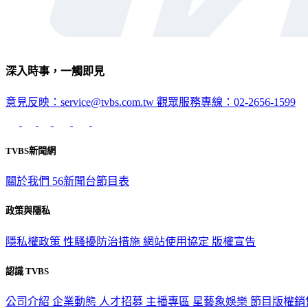
深入時事，一觸即見
意見反映：service@tvbs.com.tw
觀眾服務專線：02-2656-1599
TVBS新聞網
關於我們
56新聞台節目表
政策與隱私
隱私權政策
性騷擾防治措施
網站使用協定
版權宣告
認識 TVBS
公司介紹
企業動態
人才招募
主播專區
星藝象娛樂
節目版權銷