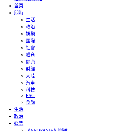
首頁
即時
生活
政治
娛樂
國際
社會
體育
健康
財經
大陸
汽車
科技
ESG
食尚
生活
政治
娛樂
《VPOPASIA》開播