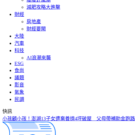
減肥攻略大進擊
財經
房地產
財經要聞
大陸
汽車
科技
AI浪潮來襲
ESG
食尚
議題
影音
氣象
民調
快訊
小孩顧小孩！澎湖13子女遭棄養擠4坪破屋 父母帶補助金跑路