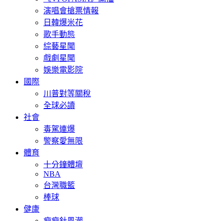
演唱會搶票情報
日韓爆米花
歌手動態
綜藝星聞
戲劇星聞
娛樂電影院
國際
川普對等關稅
全球必讀
社會
毒駕連爆
警察愛無限
體育
十分鐘體壇
NBA
台灣職籃
棒球
健康
瘦瘦針風潮