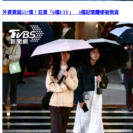
外資買超557億！狂買「6檔ETF」 3檔記憶體慘被倒貨