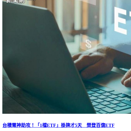
台積電神助攻！「1檔ETF」掛牌才5天 榮登百億ETF