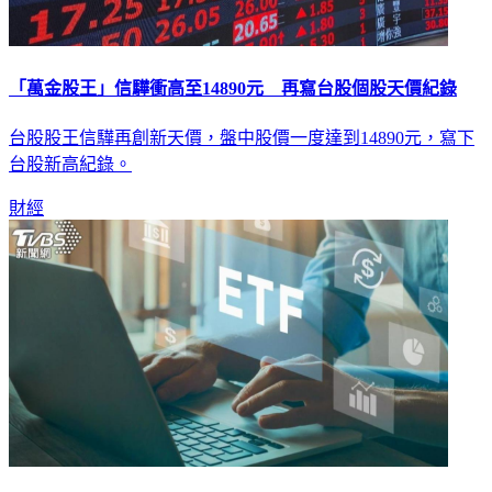
「萬金股王」信驊衝高至14890元 再寫台股個股天價紀錄
台股股王信驊再創新天價，盤中股價一度達到14890元，寫下
台股新高紀錄。
財經