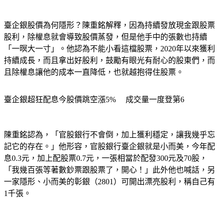
臺企銀股價為何隱形？陳重銘解釋，因為持續發放現金跟股票
股利，除權息就會導致股價蒸發，但是他手中的張數也持續
「一暝大一寸」。他認為不能小看這檔股票，2020年以來獲利
持續成長，而且拿出好股利，鼓勵有眼光有耐心的股東們，而
且除權息讓他的成本一直降低，也就越抱得住股票。
臺企銀超狂配息今股價跳空漲5% 　成交量一度登第6
陳重銘認為，「官股銀行不會倒，加上獲利穩定，讓我幾乎忘
記它的存在。」他形容，官股銀行臺企銀就是小而美，今年配
息0.3元，加上配股票0.7元，一張相當於配發300元及70股，
「我幾百張等著數鈔票跟股票了，開心！」此外他也喊話，另
一家隱形、小而美的彰銀（2801）可開出漂亮股利，稱自己有
1千張。