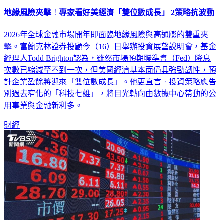
地緣風險夾擊！專家看好美經濟「雙位數成長」 2策略抗波動
2026年全球金融市場開年即面臨地緣風險與高通膨的雙重夾
擊。富蘭克林證券投顧今（16）日舉辦投資展望說明會，基金
經理人Todd Brighton認為，雖然市場預期聯準會（Fed）降息
次數已縮減至不到一次，但美國經濟基本面仍具強勁韌性，預
計企業盈餘將迎來「雙位數成長」。他更直言，投資策略應告
別過去窄化的「科技七雄」，將目光轉向由數據中心帶動的公
用事業與金融新利多。
財經