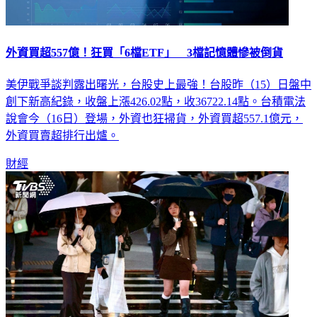
外資買超557億！狂買「6檔ETF」 3檔記憶體慘被倒貨
美伊戰爭談判露出曙光，台股史上最強！台股昨（15）日盤中
創下新高紀錄，收盤上漲426.02點，收36722.14點。台積電法
說會今（16日）登場，外資也狂掃貨，外資買超557.1億元，
外資買賣超排行出爐。
財經