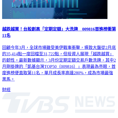
越跌越買！台股創高「定期定額」大洗牌 009816首進榜衝第
11名
回顧今年3月，全球市場雖受美伊戰事衝擊，導致大盤從2月底
的35,414點一度回檔至31,722點，但投資人展現「越跌越買」
的韌性。最新數據顯示，3月份定期定額交易戶數洗牌，其中2
月剛掛牌的「凱基台灣TOP50（009816）」表現最為亮眼，首
度進榜便直取第11名，單月成長率高達280%，成為市場最強
黑馬。
財經