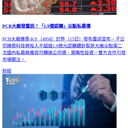
PCB大廠發重訊！「1.9億認購」尖點私募債
PCB大廠臻鼎-KY（4958）於昨（15日）發布重訊宣布，子公
司臻鼎科技將投入不超過1.9億元認購鑽針製造大廠尖點第二
次國內私募無擔保可轉換公司債，策略性投資，雙方合作引發
市場關注。
財經