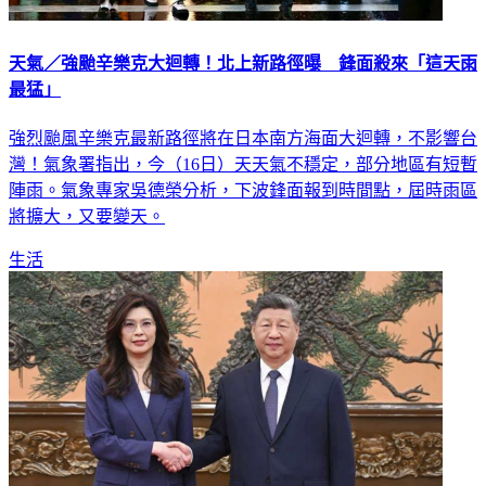
天氣／強颱辛樂克大迴轉！北上新路徑曝 鋒面殺來「這天雨
最猛」
強烈颱風辛樂克最新路徑將在日本南方海面大迴轉，不影響台
灣！氣象署指出，今（16日）天天氣不穩定，部分地區有短暫
陣雨。氣象專家吳德榮分析，下波鋒面報到時間點，屆時雨區
將擴大，又要變天。
生活