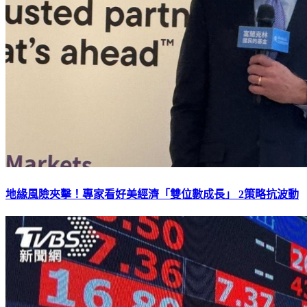
地緣風險夾擊！專家看好美經濟「雙位數成長」 2策略抗波動