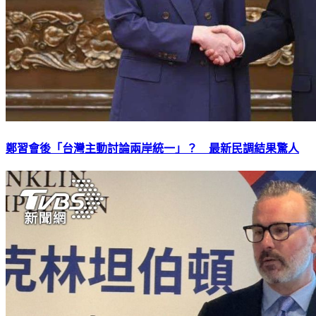
鄭習會後「台灣主動討論兩岸統一」？ 最新民調結果驚人