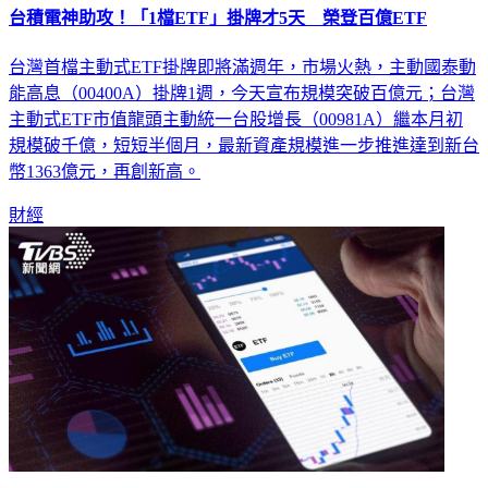
台積電神助攻！「1檔ETF」掛牌才5天 榮登百億ETF
台灣首檔主動式ETF掛牌即將滿週年，市場火熱，主動國泰動
能高息（00400A）掛牌1週，今天宣布規模突破百億元；台灣
主動式ETF市值龍頭主動統一台股增長（00981A）繼本月初
規模破千億，短短半個月，最新資產規模進一步推進達到新台
幣1363億元，再創新高。
財經