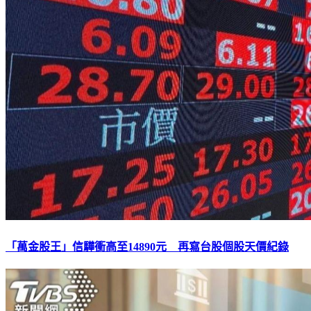
「萬金股王」信驊衝高至14890元 再寫台股個股天價紀錄