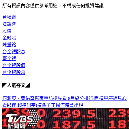
所有資訊內容僅供參考用途，不構成任何投資建議
台積電
法說會
股價
金融股
陳重銘
台企銀配息
臺企銀
台企銀股價
台企銀股息
◤人氣夯文◢
何潤東、曹佑寧獨家專訪搶先看
8月緣分排行榜 這星座遇見心
靈夥伴
超準測字!這輩子正緣何時會出現