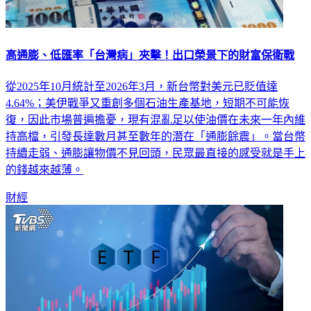
高通膨、低匯率「台灣病」夾擊！出口榮景下的財富保衛戰
從2025年10月統計至2026年3月，新台幣對美元已貶值達
4.64%；美伊戰爭又重創多個石油生產基地，短期不可能恢
復，因此市場普遍擔憂，現有混亂足以使油價在未來一年內維
持高檔，引發長達數月甚至數年的潛在「通膨餘震」。當台幣
持續走弱、通膨讓物價不見回頭，民眾最直接的感受就是手上
的錢越來越薄。
財經