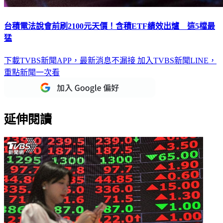
台積電法說會前刷2100元天價！含積ETF績效出爐 這5檔最
猛
下載TVBS新聞APP，最新消息不漏接
加入TVBS新聞LINE，
重點新聞一次看
延伸閱讀