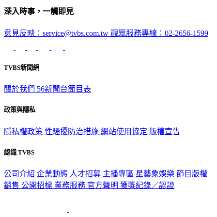
深入時事，一觸即見
意見反映：service@tvbs.com.tw
觀眾服務專線：02-2656-1599
TVBS新聞網
關於我們
56新聞台節目表
政策與隱私
隱私權政策
性騷擾防治措施
網站使用協定
版權宣告
認識 TVBS
公司介紹
企業動態
人才招募
主播專區
星藝象娛樂
節目版權
銷售
公開招標
業務服務
官方聲明
獲獎紀錄／認證