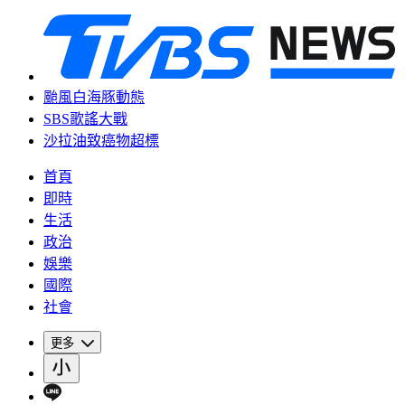
颱風白海豚動態
SBS歌謠大戰
沙拉油致癌物超標
首頁
即時
生活
政治
娛樂
國際
社會
更多