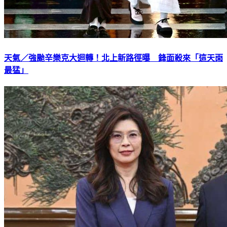
天氣／強颱辛樂克大迴轉！北上新路徑曝 鋒面殺來「這天雨
最猛」