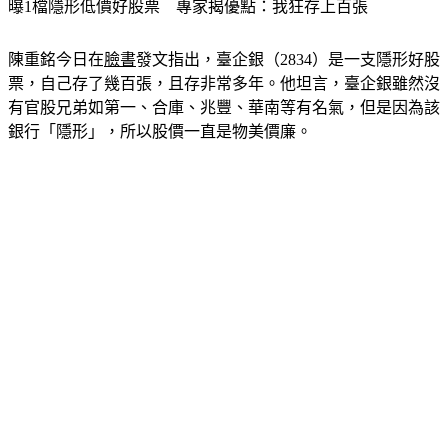
曝1檔隱形低價好股票　專家揭優點：我狂存上百張
陳重銘今日在
臉書
發文指出，臺企銀（2834）是一支隱形好股
票，自己存了幾百張，且存非常多年。他坦言，臺企銀雖然沒
有官股兄弟如第一、合庫、兆豐、華南等有名氣，但是因為該
銀行「隱形」，所以股價一直是物美價廉。