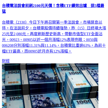
台積電法說會前刷2100元天價！含積ETF績效出爐 這5檔最
猛
台積電（2330）今日下午將召開第一季法說會，市場屏息以
待。在法說前夕，台積電股價持續強勢，昨（15）日終場大漲
25元至2,080元，再度刷新歷史新高，帶動市值型ETF全面沾
光，00923、00905以近一個月漲幅12%表現亮眼；0050與
006208分別漲幅11.31%與11.14%，台積電比重逾63%，為前十
檔ETF最高，而00905近月亦有12%漲幅。
財經