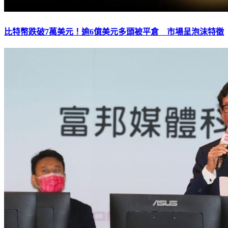
比特幣跌破7萬美元！逾6億美元多頭被平倉 市場呈泡沫特徵