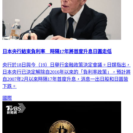
日本央行結束負利率 時隔17年將首度升息日圓走低
央行於18日與今（19）日舉行金融政策決定會議。日媒指出，
日本央行已決定解除自2016年以來的「負利率政策」，預計將
自2007年2月以來時隔17年首度升息，消息一出日股和日圓皆
下跌。
國際