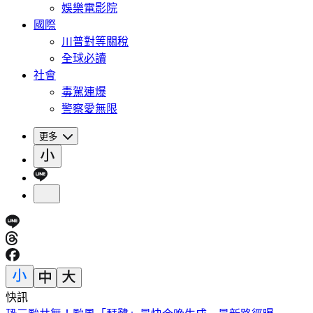
娛樂電影院
國際
川普對等關稅
全球必讀
社會
毒駕連爆
警察愛無限
更多
快訊