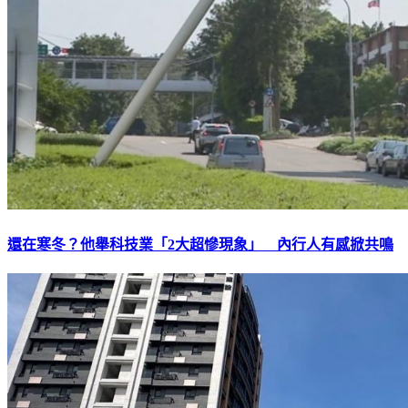
還在寒冬？他舉科技業「2大超慘現象」 內行人有感掀共鳴