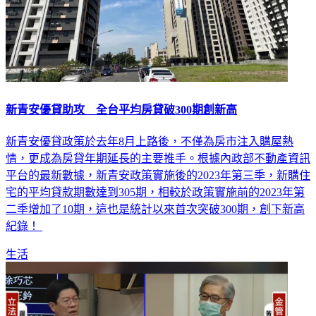
新青安優貸助攻 全台平均房貸破300期創新高
新青安優貸政策於去年8月上路後，不僅為房市注入購屋熱
情，更成為房貸年期延長的主要推手。根據內政部不動產資訊
平台的最新數據，新青安政策實施後的2023年第三季，新購住
宅的平均貸款期數達到305期，相較於政策實施前的2023年第
二季增加了10期，這也是統計以來首次突破300期，創下新高
紀錄！
生活