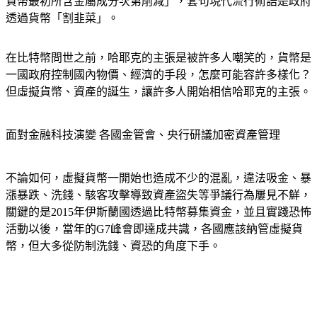
相信世界各國的君主都是貪婪和不公平的，他們欺騙臣民，把
貨幣最初所含金屬成分次第削減」，套句現代流行術語是政府
透過貨幣「割韭菜」。
在比特幣問世之前，哈耶克的主張是被許多人嘲笑的，貨幣是
一國政府控制國內物價、經濟的手段，怎麼可能容許多樣化？
但虛擬貨幣、資產的誕生，讓許多人開始相信哈耶克的主張。
面對金融科技演變 各國金管會、央行研議加密資產管理
不論如何，虛擬貨幣一開始也造成不少的混亂，違法吸金、暴
漲暴跌、洗錢、駭客攻擊導致資產盜失等爭議行為屢見不鮮，
關鍵的是2015年伊斯蘭國透過比特幣募集資金，並且實踐恐怖
活動以後，當年的G7峰會即達成共識，各國應該納管虛擬貨
幣，但大多從防制洗錢、資恐的角度下手。