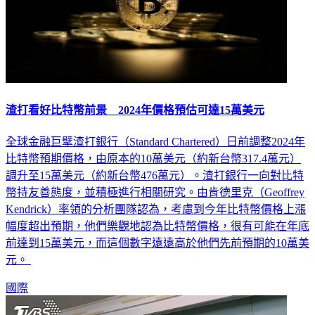
渣打看好比特幣前景 2024年價格預估可達15萬美元
全球金融巨擘渣打銀行（Standard Chartered）日前調整2024年
比特幣預期價格，由原本的10萬美元（約新台幣317.4萬元）
調升至15萬美元（約新台幣476萬元）。渣打銀行一向對比特
幣持友善態度，並積極進行相關研究。由肯德里克（Geoffrey
Kendrick）率領的分析團隊認為，考慮到今年比特幣價格上漲
幅度超出預期，他們樂觀地認為比特幣價格，很有可能在年底
前達到15萬美元，而這個數字遠遠高於他們先前預期的10萬美
元。
國際