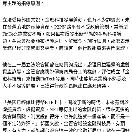
間的關係定義、對營運系統、資訊揭露、內稽內控、境外幣商
等主題的指導原則。
立法委員郭國文說，金融科技發展蓬勃，也有不少詐騙案，未
在台灣落地的虛擬資產、P2P網路平台不受政府管制，當新型
FinTech詐欺案不斷，如果每次爆發出新型態的金融科技議
題，金管會都要頒布指導原則、解釋令、施行細則，那麼表示
業務已經非常繁重又專業，應該有一個行政組織來專門處理。
他在上一屆立法院會期曾在總質詢提出，處理日益猖獗的虛擬
資產詐騙，金管會應跳脫傳統四局分工的樣態，評估成立「金
融科技局」來推動FinTech發展，同時也能解決業務不熟悉及
人手不足等問題，已獲得行政院長陳建仁應允研議。
「美國已經讓比特幣ETF上市，開啟了新的時代，未來有關於
虛擬貨幣、虛擬資產、NFT等衍生出的金融創新，帶來更多的
機會與風險，制度設計得好，也許能造就一個產業，而不是一
個不定時炸彈。」郭國文說，金管會增設金融科技局，有預