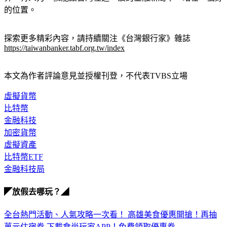
算、有人力，就能讓台灣在這一波的金融新局中，站在一個好
的位置。
探索更多精彩內容，請持續關注《台灣銀行家》雜誌
https://taiwanbanker.tabf.org.tw/index
本文為作者評論意見並授權刊登，不代表TVBS立場
虛擬貨幣
比特幣
金融科技
加密貨幣
虛擬資產
比特幣ETF
金融科技局
◤放假去哪玩？◢
全台熱門活動、人氣攻略一次看！
高雄美食優惠開搶！再抽