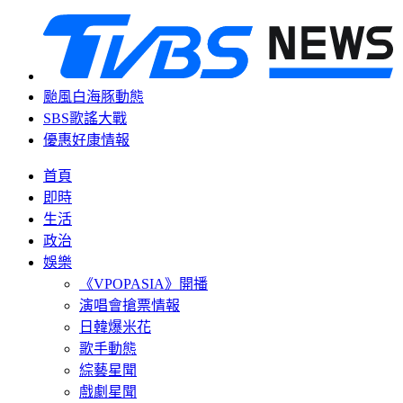
颱風白海豚動態
SBS歌謠大戰
優惠好康情報
首頁
即時
生活
政治
娛樂
《VPOPASIA》開播
演唱會搶票情報
日韓爆米花
歌手動態
綜藝星聞
戲劇星聞