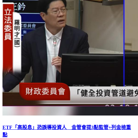
ETF「高股息」恐誤導投資人 金管會提3點監管+列金檢重