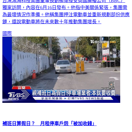
台灣鴻海科技集團董事長劉揚偉接受英國廣播公司（BBC）
獨家訪問，內容在6月16日發布。他指中美關係緊張，集團需
為最壞情況作準備。他稱集團押注電動車並重新規劃部份供應
鏈，還說電動車將在未來數十年推動集團增長。
國際
補班日算假日？ 月租停車戶怨「被加收錢」