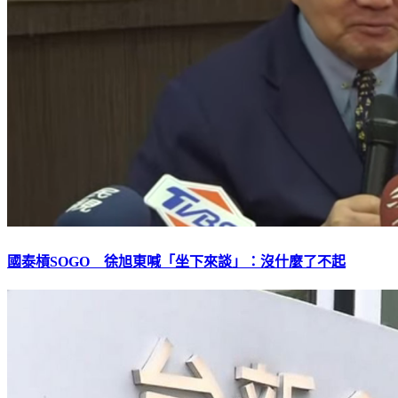
國泰槓SOGO 徐旭東喊「坐下來談」：沒什麼了不起