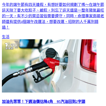
今年的端午節有四天連假，有想好要如何規劃了嗎～在端午節
這天除了要大吃粽子、鹼粽，別忘了這天還是一整年陽氣最旺
的一天，有不少的禁忌習俗需要遵守，同時，命理專家雨揚老
師還有提供4個端午改運法，想要改運、招財的人千萬別錯
過！
生活
加油先等等！下週油價估降4角 95汽油回到2字頭