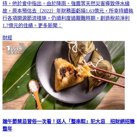
持，他於會中指出，由於降雨、強震等天然災害導致停水緣
故，原本預估去（2022）年財務面虧損1.63億元，所幸持續執
行各項開源節流措施，仍順利度過艱難時期，創造稅前淨利
1.7億元的佳績。更多新聞：
財經
端午節禁忌習俗一次看！送人「整串粽」犯大忌 招財絕招賺
整年