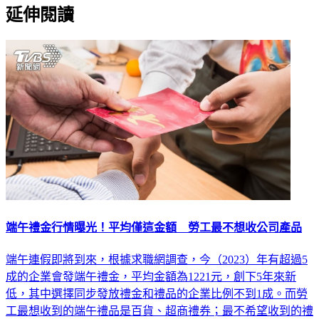
延伸閱讀
端午禮金行情曝光！平均僅這金額 勞工最不想收公司產品
端午連假即將到來，根據求職網調查，今（2023）年有超過5
成的企業會發端午禮金，平均金額為1221元，創下5年來新
低，其中選擇同步發放禮金和禮品的企業比例不到1成。而勞
工最想收到的端午禮品是百貨、超商禮券；最不希望收到的禮