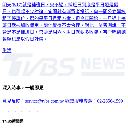
明天(6/17)就是補班日，只不過，補班日到底是平日還是假
日，也引起不少討論，宜蘭就有消費者投訴，向一間公立學校
租了停車位，選的是平日月租方案，但今年開始，一旦遇上補
班日就被加收費用，讓他覺得不太合理，對此，業者則說，不
管是不是補班日，只要是周六、周日就要多收費，有些吃到飽
餐廳也是以假日計價。
生活
深入時事，一觸即見
意見反映：service@tvbs.com.tw
觀眾服務專線：02-2656-1599
TVBS新聞網