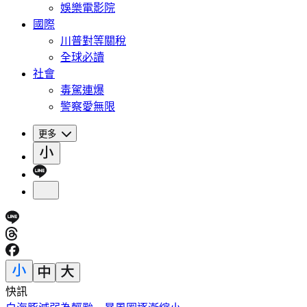
娛樂電影院
國際
川普對等關稅
全球必讀
社會
毒駕連爆
警察愛無限
更多
快訊