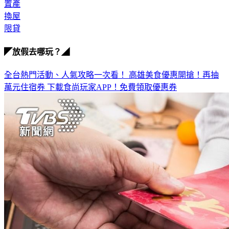
置產
換屋
限貸
◤放假去哪玩？◢
全台熱門活動、人氣攻略一次看！
高雄美食優惠開搶！再抽
萬元住宿券
下載食尚玩家APP！免費領取優惠券