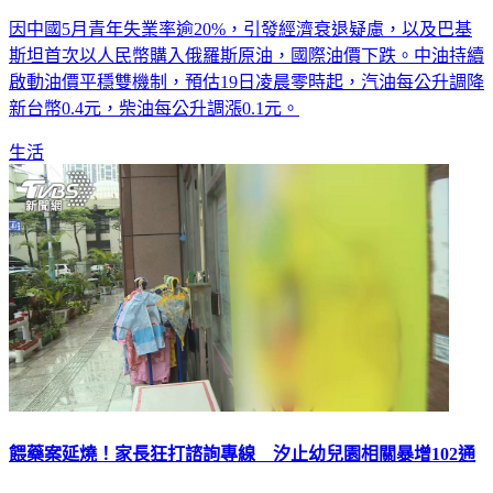
因中國5月青年失業率逾20%，引發經濟衰退疑慮，以及巴基
斯坦首次以人民幣購入俄羅斯原油，國際油價下跌。中油持續
啟動油價平穩雙機制，預估19日凌晨零時起，汽油每公升調降
新台幣0.4元，柴油每公升調漲0.1元。
生活
餵藥案延燒！家長狂打諮詢專線 汐止幼兒園相關暴增102通