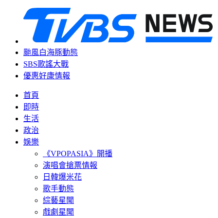
颱風白海豚動態
SBS歌謠大戰
優惠好康情報
首頁
即時
生活
政治
娛樂
《VPOPASIA》開播
演唱會搶票情報
日韓爆米花
歌手動態
綜藝星聞
戲劇星聞