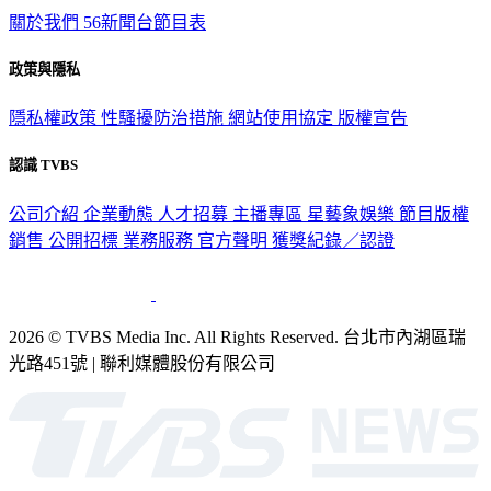
關於我們
56新聞台節目表
政策與隱私
隱私權政策
性騷擾防治措施
網站使用協定
版權宣告
認識 TVBS
公司介紹
企業動態
人才招募
主播專區
星藝象娛樂
節目版權
銷售
公開招標
業務服務
官方聲明
獲獎紀錄／認證
2026 © TVBS Media Inc. All Rights Reserved. 台北市內湖區瑞
光路451號 | 聯利媒體股份有限公司