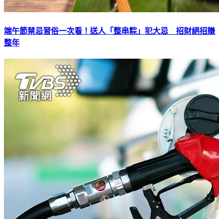
端午節禁忌習俗一次看！送人「整串粽」犯大忌 招財絕招賺
整年