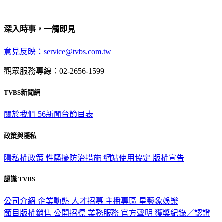
深入時事，一觸即見
意見反映：service@tvbs.com.tw
觀眾服務專線：02-2656-1599
TVBS新聞網
關於我們
56新聞台節目表
政策與隱私
隱私權政策
性騷擾防治措施
網站使用協定
版權宣告
認識 TVBS
公司介紹
企業動態
人才招募
主播專區
星藝象娛樂
節目版權銷售
公開招標
業務服務
官方聲明
獲獎紀錄／認證