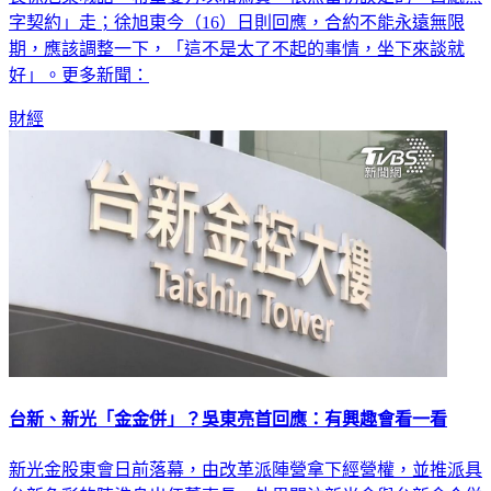
字契約」走；徐旭東今（16）日則回應，合約不能永遠無限
期，應該調整一下，「這不是太了不起的事情，坐下來談就
好」。更多新聞：
財經
台新、新光「金金併」？吳東亮首回應：有興趣會看一看
新光金股東會日前落幕，由改革派陣營拿下經營權，並推派具