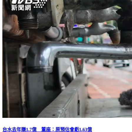
台水去年賺1.7億 董座：原預估會虧1.63億