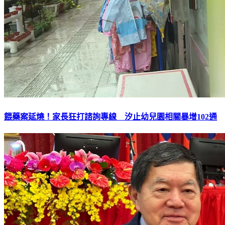
餵藥案延燒！家長狂打諮詢專線 汐止幼兒園相關暴增102通