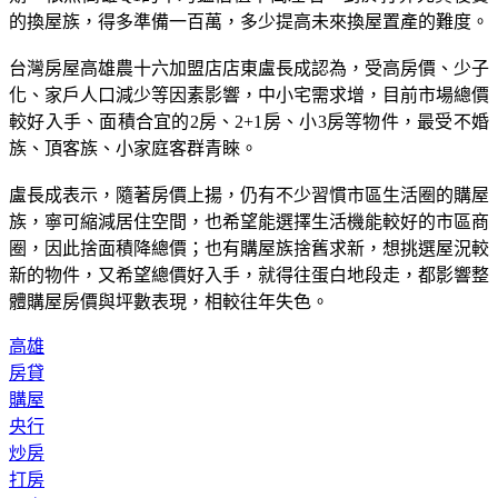
的換屋族，得多準備一百萬，多少提高未來換屋置產的難度。
台灣房屋高雄農十六加盟店店東盧長成認為，受高房價、少子
化、家戶人口減少等因素影響，中小宅需求增，目前市場總價
較好入手、面積合宜的2房、2+1房、小3房等物件，最受不婚
族、頂客族、小家庭客群青睞。
盧長成表示，隨著房價上揚，仍有不少習慣市區生活圈的購屋
族，寧可縮減居住空間，也希望能選擇生活機能較好的市區商
圈，因此捨面積降總價；也有購屋族捨舊求新，想挑選屋況較
新的物件，又希望總價好入手，就得往蛋白地段走，都影響整
體購屋房價與坪數表現，相較往年失色。
高雄
房貸
購屋
央行
炒房
打房