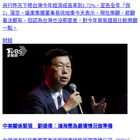
央行昨天下修台灣今年經濟成長率到1.72%，宣告全年「保
2」落空。遠東集團董事長徐旭東今天表示，現在樂觀、悲觀
看法都有，但認為台灣也沒那麼差，對今年景氣還是比較樂觀
一點。
財經
中美關係緊張 劉揚偉：鴻海需為最壞情況做準備