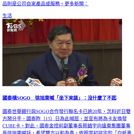
品則是公司自家產品或服務。更多新聞：
生活
國泰槓SOGO 徐旭東喊「坐下來談」：沒什麼了不起
國泰世華銀行與SOGO合作發行聯名卡已逾20年，怎料近日雙
方鬧分手，國泰昨（15）日為此喊屈，並宣布將為卡友換發
CUBE卡。對此，國泰金控前副董事長蔡鎮宇向遠東集團董事
長徐旭東喊話，希望雙方以和為貴，依照當初談定的「白紙黑