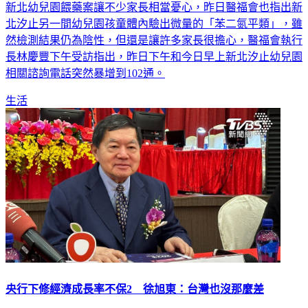
新北幼兒園餵藥案讓不少家長相當憂心，昨日醫福會也指出新
北汐止另一間幼兒園孩童體內驗出微量的「苯二氮平類」，雖
然檢測結果仍為陰性，但還是讓許多家長很擔心，醫福會執行
長林慶豐下午受訪指出，昨日下午和今日早上新北汐止幼兒園
相關諮詢電話突然暴增到102通。
生活
央行下修經濟成長率不保2 徐旭東：台灣也沒那麼差