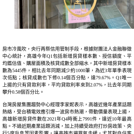
房市冷風吹，央行再祭信用管制手段，根據財團法人金融聯徵
中心統計，高雄今年Q1包括新增房貸樣本數、授信額度、平
均鑑估值、購屋面積及核貸成數全部縮水，其中新增房貸樣本
數為5445件，相比去年同期減少約1000筆，為近3年單季表現
次低點；核貸成數也下修0.14個百分點，達79.67%。Q1唯一
上揚的只有貸款利率，平均貸款利率來到2.07%，比去年同期
攀升0.58個百分比。
台灣房屋集團趨勢中心經理李家妮表示，高雄近幾年產業話題
熱絡，受台積電效應引爆一波房市熱潮，帶動價量表現上揚，
高雄新增房貸件數在2021年Q4時衝上7991件，達近10年最高
點。不過近期產業話題消減，加上持續受政府打炒房政策、央
行5度升息等因素影響，讓高雄市場買氣走緩，尤其對自住客