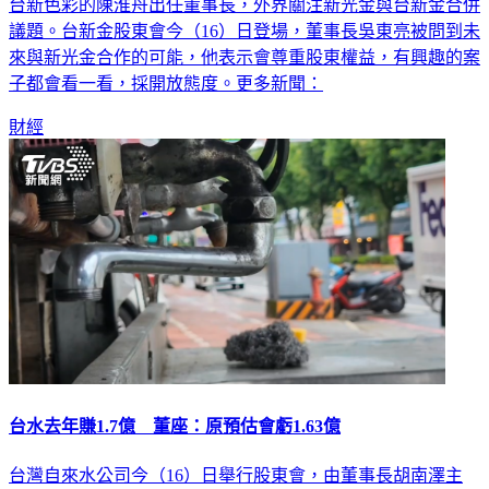
台新色彩的陳淮舟出任董事長，外界關注新光金與台新金合併
議題。台新金股東會今（16）日登場，董事長吳東亮被問到未
來與新光金合作的可能，他表示會尊重股東權益，有興趣的案
子都會看一看，採開放態度。更多新聞：
財經
台水去年賺1.7億 董座：原預估會虧1.63億
台灣自來水公司今（16）日舉行股東會，由董事長胡南澤主