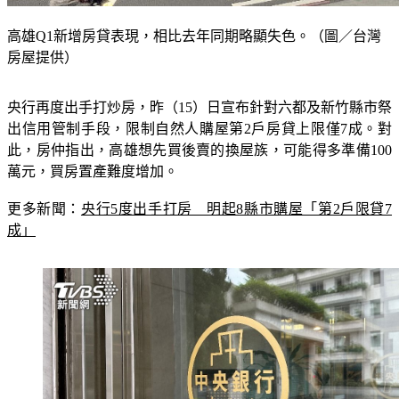
高雄Q1新增房貸表現，相比去年同期略顯失色。（圖／台灣
房屋提供）
央行再度出手打炒房，昨（15）日宣布針對六都及新竹縣市祭
出信用管制手段，限制自然人購屋第2戶房貸上限僅7成。對
此，房仲指出，高雄想先買後賣的換屋族，可能得多準備100
萬元，買房置產難度增加。
更多新聞：
央行5度出手打房　明起8縣市購屋「第2戶限貸7
成」