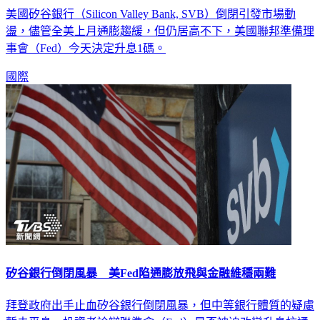
美國矽谷銀行（Silicon Valley Bank, SVB）倒閉引發市場動
盪，儘管全美上月通膨趨緩，但仍居高不下，美國聯邦準備理
事會（Fed）今天決定升息1碼。
國際
矽谷銀行倒閉風暴 美Fed陷通膨放飛與金融維穩兩難
拜登政府出手止血矽谷銀行倒閉風暴，但中等銀行體質的疑慮