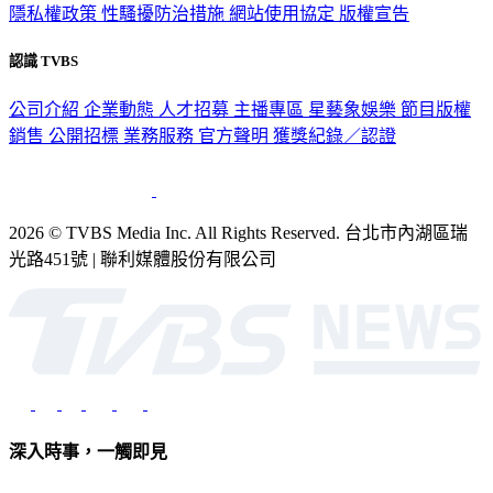
隱私權政策
性騷擾防治措施
網站使用協定
版權宣告
認識 TVBS
公司介紹
企業動態
人才招募
主播專區
星藝象娛樂
節目版權
銷售
公開招標
業務服務
官方聲明
獲獎紀錄／認證
2026 © TVBS Media Inc. All Rights Reserved. 台北市內湖區瑞
光路451號 | 聯利媒體股份有限公司
深入時事，一觸即見