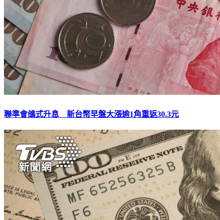
聯準會鴿式升息 新台幣早盤大漲逾1角重返30.3元