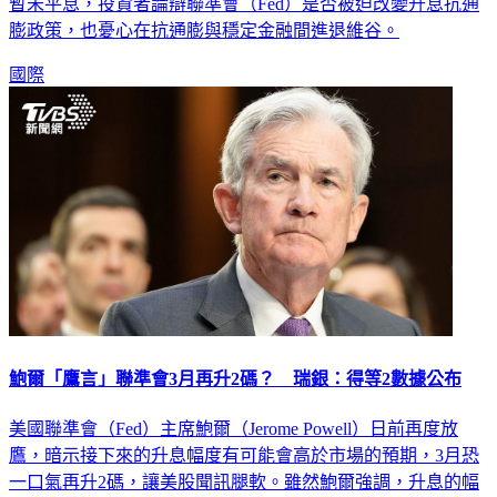
暫未平息，投資者論辯聯準會（Fed）是否被迫改變升息抗通
膨政策，也憂心在抗通膨與穩定金融間進退維谷。
國際
鮑爾「鷹言」聯準會3月再升2碼？ 瑞銀：得等2數據公布
美國聯準會（Fed）主席鮑爾（Jerome Powell）日前再度放
鷹，暗示接下來的升息幅度有可能會高於市場的預期，3月恐
一口氣再升2碼，讓美股聞訊腿軟。雖然鮑爾強調，升息的幅