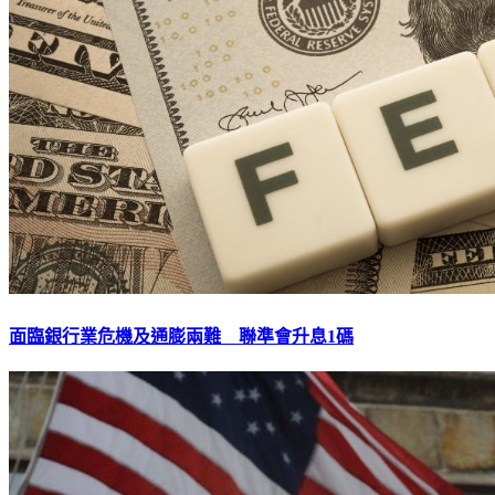
面臨銀行業危機及通膨兩難 聯準會升息1碼