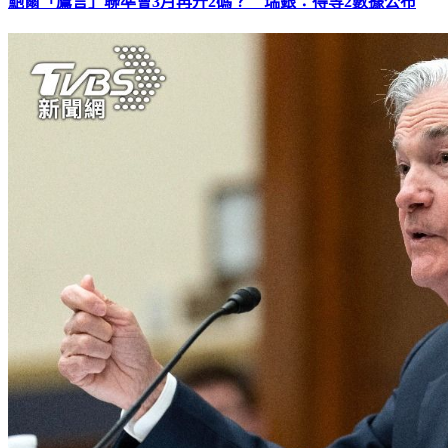
鮑爾「鷹言」聯準會3月再升2碼？ 瑞銀：得等2數據公布