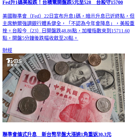
Fed升1碼美股跌！台積電開盤跌5元至528 台股守15700
美國聯準會（Fed）22日宣布升息1碼，暗示升息已近終點，但
主席鮑爾強調銀行體系健全，「不認為今年會降息」，美股重
挫。台股今（23）日開盤跌48.86點，加權指數來到15711.60
點，開盤5分鐘後跌幅收斂至20點。
財經
聯準會鴿式升息 新台幣早盤大漲逾1角重返30.3元