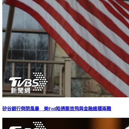
矽谷銀行倒閉風暴 美Fed陷通膨放飛與金融維穩兩難