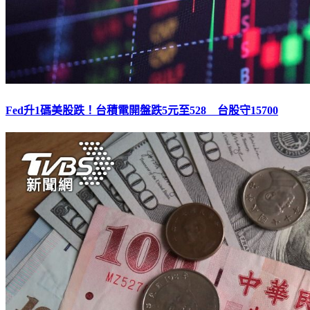
Fed升1碼美股跌！台積電開盤跌5元至528 台股守15700