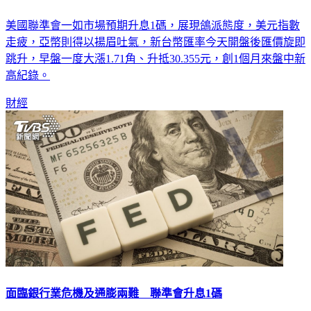
美國聯準會一如市場預期升息1碼，展現鴿派態度，美元指數
走疲，亞幣則得以揚眉吐氣，新台幣匯率今天開盤後匯價旋即
跳升，早盤一度大漲1.71角、升抵30.355元，創1個月來盤中新
高紀錄。
財經
面臨銀行業危機及通膨兩難 聯準會升息1碼