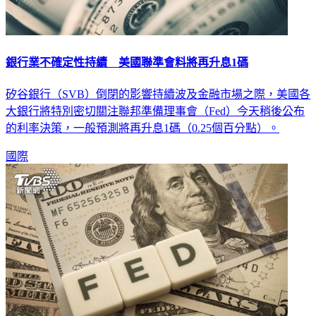
銀行業不確定性持續 美國聯準會料將再升息1碼
矽谷銀行（SVB）倒閉的影響持續波及金融市場之際，美國各
大銀行將特別密切關注聯邦準備理事會（Fed）今天稍後公布
的利率決策，一般預測將再升息1碼（0.25個百分點）。
國際