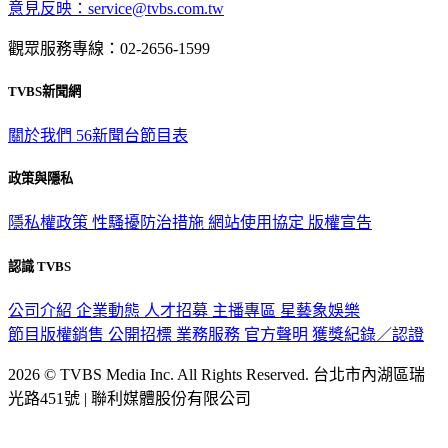
意見反映：service@tvbs.com.tw
觀眾服務專線：02-2656-1599
TVBS新聞網
關於我們
56新聞台節目表
政策與隱私
隱私權政策
性騷擾防治措施
網站使用協定
版權宣告
認識 TVBS
公司介紹
企業動態
人才招募
主播專區
星藝象娛樂
節目版權銷售
公開招標
業務服務
官方聲明
獲獎紀錄／認證
2026 © TVBS Media Inc. All Rights Reserved. 台北市內湖區瑞
光路451號 | 聯利媒體股份有限公司