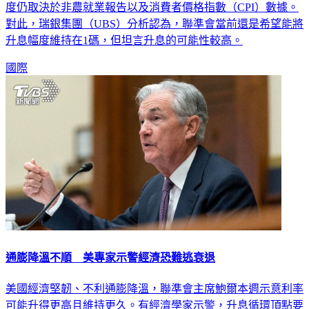
度仍取決於非農就業報告以及消費者價格指數（CPI）數據。
對此，瑞銀集團（UBS）分析認為，聯準會當前還是希望能將
升息幅度維持在1碼，但坦言升息的可能性較高。
國際
通膨降溫不順 美專家示警經濟恐難逃衰退
美國經濟堅韌、不利通膨降溫，聯準會主席鮑爾本週示意利率
可能升得更高且維持更久。有經濟學家示警，升息循環頂點要