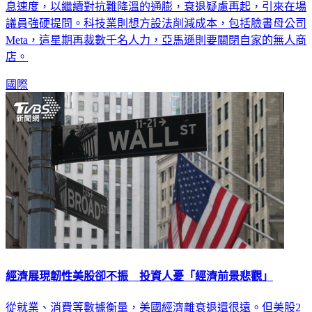
息速度，以繼續對抗難降溫的通膨，衰退疑慮再起，引來在場
議員強硬提問。科技業則想方設法削減成本，包括臉書母公司
Meta，這星期再裁數千名人力，亞馬遜則要關閉自家的無人商
店。
國際
經濟展現韌性美股卻不振 投資人憂「經濟前景悲觀」
從就業、消費等數據衡量，美國經濟離衰退還很遠。但美股2