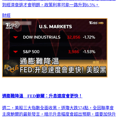
到經濟衰退才會明朗，政策利率可能一路升到6.5%。
財經
通膨難降溫 FED鮑爾：升息速度會更快！
週二，美股三大指數全面收黑，道瓊大跌574點，全因聯準會
主席鮑爾的最新發言，暗示升息幅度會超出預期，還要加快升