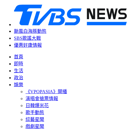
颱風白海豚動態
SBS歌謠大戰
優惠好康情報
首頁
即時
生活
政治
娛樂
《VPOPASIA》開播
演唱會搶票情報
日韓爆米花
歌手動態
綜藝星聞
戲劇星聞