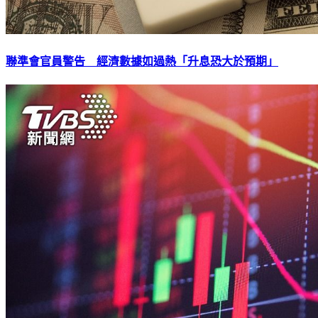
聯準會官員警告 經濟數據如過熱「升息恐大於預期」