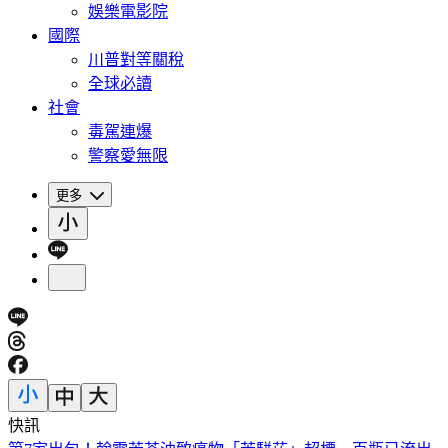
娛樂電影院
國際
川普對等關稅
全球必讀
社會
毒駕連爆
警察愛無限
更多
快訊