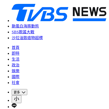
颱風白海豚動態
SBS歌謠大戰
沙拉油致癌物超標
首頁
即時
生活
政治
娛樂
國際
社會
更多