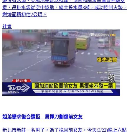
台中和平發生火燒山，火場靠近環山部落和平等國小，由於周
邊沒有水源，火場地點難以抵達，消防局請求黑鷹直升機支
援，吊掛水袋從空中協助，總共投水量8噸，成功控制火勢，
燃燒面積初估2公頃。
社會
姐弟戀求復合遭拒 男揮刀劃傷前女友