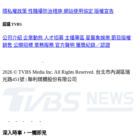
政策與隱私
隱私權政策
性騷擾防治措施
網站使用協定
版權宣告
認識 TVBS
公司介紹
企業動態
人才招募
主播專區
星藝象娛樂
節目版權
銷售
公開招標
業務服務
官方聲明
獲獎紀錄／認證
2026 © TVBS Media Inc. All Rights Reserved. 台北市內湖區瑞
光路451號 | 聯利媒體股份有限公司