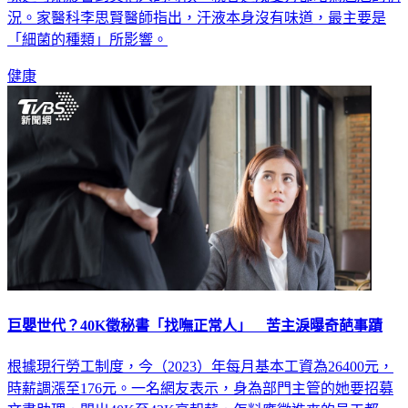
味道可能影響到其他人的時候，就會造成雙方都略為尷尬的情
況。家醫科李思賢醫師指出，汗液本身沒有味道，最主要是
「細菌的種類」所影響。
健康
巨嬰世代？40K徵秘書「找嘸正常人」 苦主淚曝奇葩事蹟
根據現行勞工制度，今（2023）年每月基本工資為26400元，