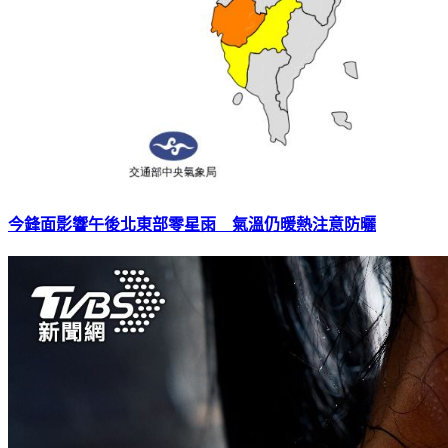
今鋒面影響午後北東部零星雨 氣溫仍暖熱注意防曬