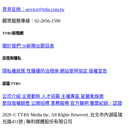
深入時事，一觸即見
意見反映：service@tvbs.com.tw
觀眾服務專線：02-2656-1599
TVBS新聞網
關於我們
56新聞台節目表
政策與隱私
隱私權政策
性騷擾防治措施
網站使用協定
版權宣告
認識 TVBS
公司介紹
企業動態
人才招募
主播專區
星藝象娛樂
節目版權銷售
公開招標
業務服務
官方聲明
獲獎紀錄／認證
2026 © TVBS Media Inc. All Rights Reserved. 台北市內湖區瑞
光路451號 | 聯利媒體股份有限公司