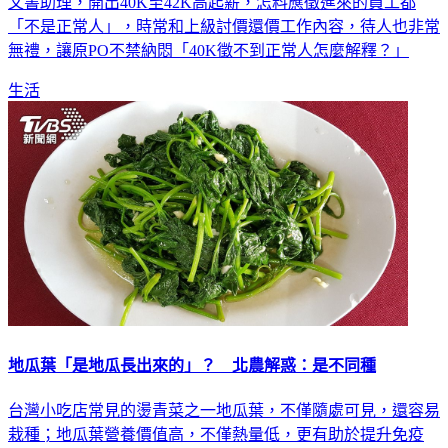
時薪調漲至176元。一名網友表示，身為部門主管的她要招募
文書助理，開出40K至42K高起薪，怎料應徵進來的員工都
「不是正常人」，時常和上級討價還價工作內容，待人也非常
無禮，讓原PO不禁納悶「40K徵不到正常人怎麼解釋？」
生活
地瓜葉「是地瓜長出來的」？ 北農解惑：是不同種
台灣小吃店常見的燙青菜之一地瓜葉，不僅隨處可見，還容易