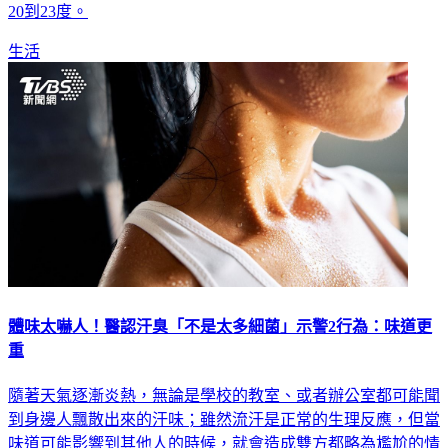
的機率，戶外活動請注意防曬並多補充水分，至於各地低溫約
20到23度。
生活
體味太嚇人！醫認汗臭「不是太多細菌」示警2行為：味道更
重
隨著天氣逐漸炎熱，無論是學校的教室、或者辦公室都可能聞
到身邊人飄散出來的汗味；雖然流汗是正常的生理反應，但當