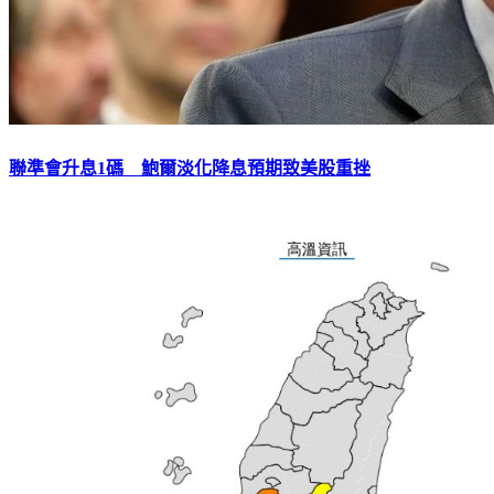
聯準會升息1碼 鮑爾淡化降息預期致美股重挫