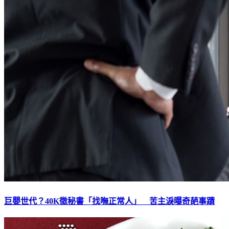
巨嬰世代？40K徵秘書「找嘸正常人」 苦主淚曝奇葩事蹟