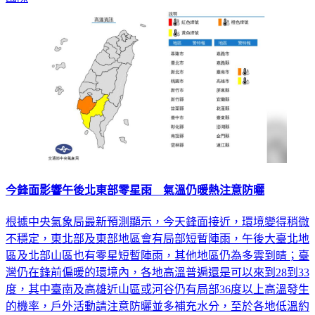
國際
今鋒面影響午後北東部零星雨 氣溫仍暖熱注意防曬
根據中央氣象局最新預測顯示，今天鋒面接近，環境變得稍微
不穩定，東北部及東部地區會有局部短暫陣雨，午後大臺北地
區及北部山區也有零星短暫陣雨，其他地區仍為多雲到晴；臺
灣仍在鋒前偏暖的環境內，各地高溫普遍還是可以來到28到33
度，其中臺南及高雄近山區或河谷仍有局部36度以上高溫發生