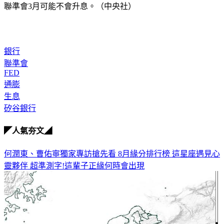
美國矽谷銀行本月中旬倒閉引發軒然大波，分析師原本預估，
聯準會3月可能不會升息。（中央社）
銀行
聯準會
FED
通膨
生息
矽谷銀行
◤人氣夯文◢
何潤東、曹佑寧獨家專訪搶先看
8月緣分排行榜 這星座遇見心
靈夥伴
超準測字!這輩子正緣何時會出現