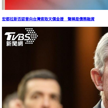
宏都拉斯否認曾向台灣索取天價金援 聲稱是債務融資