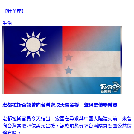
12星座3月23日運勢 天秤社交運平平、射手恐破財
【牡羊座】
生活
宏都拉斯否認曾向台灣索取天價金援 聲稱是債務融資
宏都拉斯官員今天指出，宏國在尋求與中國大陸建交前，未曾
向台灣索取25億美元金援，該款項與尋求台灣購買宏國公共債