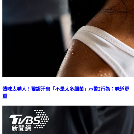
體味太嚇人！醫認汗臭「不是太多細菌」示警2行為：味道更
重