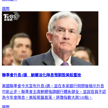
務有關。
國際
聯準會升息1碼 鮑爾淡化降息預期致美股重挫
美國聯準會今天宣布升息1碼，並在多家銀行倒閉後暗示升息
可能止步。聯準會主席鮑爾強調銀行體系健全，並說官員不認
為今年會降息。美股尾盤直落，道瓊指數大跌530點。