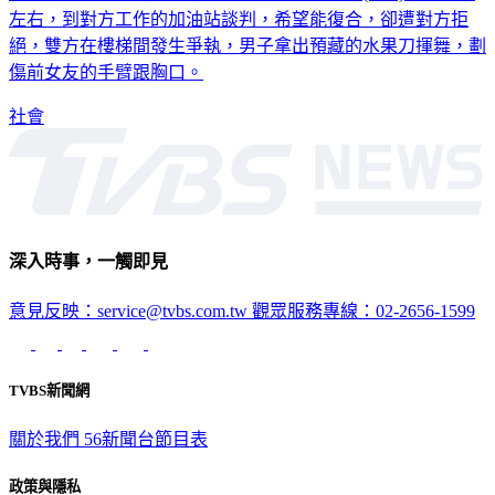
新北市新莊一名男子，為了挽回前女友，今天(3/22)晚上六點
左右，到對方工作的加油站談判，希望能復合，卻遭對方拒
絕，雙方在樓梯間發生爭執，男子拿出預藏的水果刀揮舞，劃
傷前女友的手臂跟胸口。
社會
深入時事，一觸即見
意見反映：service@tvbs.com.tw
觀眾服務專線：02-2656-1599
TVBS新聞網
關於我們
56新聞台節目表