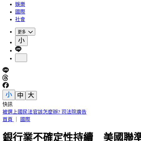
娛樂
國際
社會
更多
快訊
小英男孩涉貪198萬！出庭辯不明財產是「爸爸每年給30萬」
首頁
｜
國際
銀行業不確定性持續 美國聯準