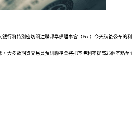
銀行將特別密切關注聯邦準備理事會（Fed）今天稍後公布的利率
據，大多數期貨交易員預測聯準會將把基準利率提高25個基點至4.7