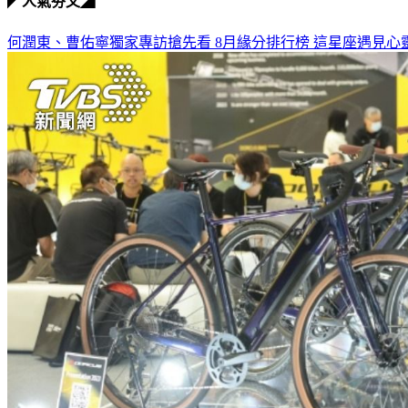
◤人氣夯文◢
何潤東、曹佑寧獨家專訪搶先看
8月緣分排行榜 這星座遇見心