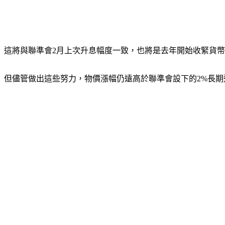
這將與聯準會2月上次升息幅度一致，也將是去年開始收緊貨幣
但儘管做出這些努力，物價漲幅仍遠高於聯準會設下的2%長期