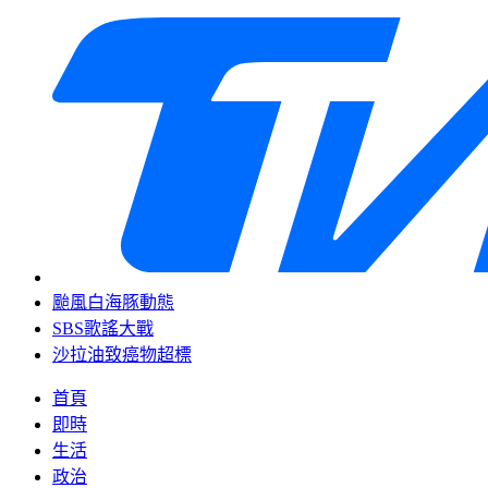
颱風白海豚動態
SBS歌謠大戰
沙拉油致癌物超標
首頁
即時
生活
政治