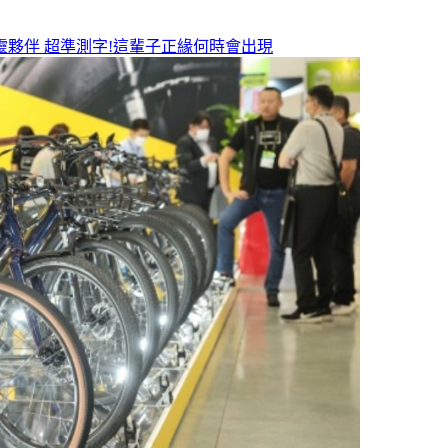
靈夥伴
超準測字!這輩子正緣何時會出現