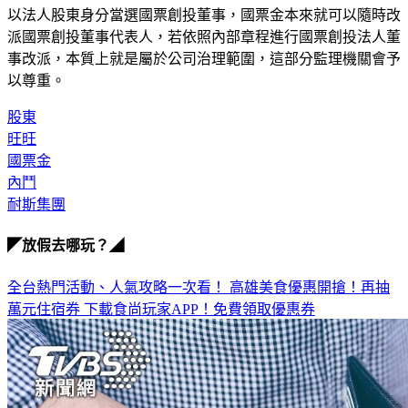
派國票創投董事代表人，若依照內部章程進行國票創投法人董
事改派，本質上就是屬於公司治理範圍，這部分監理機關會予
以尊重。
股東
旺旺
國票金
內鬥
耐斯集團
◤放假去哪玩？◢
全台熱門活動、人氣攻略一次看！
高雄美食優惠開搶！再抽
萬元住宿券
下載食尚玩家APP！免費領取優惠券