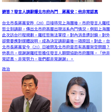
避答？發言人請辭爆北市府內鬥 蔣萬安：他非常認真
台北市長蔣萬安昨（20）日接待完上海團後，市府發言人羅旺
哲立刻請辭，傳出北市府高層出現派系內鬥情況，例如上海團
此次訪台行程規劃，羅旺哲無法掌控，對內消息遭封鎖，對外
卻需要應對媒體說明，成為決定請辭最後一項原因。對此，台
北市長蔣萬安今（21）日被問及北市府是否有高層架空問題？
他表示，很謝謝羅旺哲擔任發言人期間協助市府團隊，「他非
常認真、非常努力，我們都非常謝謝」。
政治