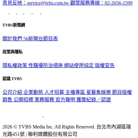
TVBS新聞網
關於我們
56新聞台節目表
政策與隱私
隱私權政策
性騷擾防治措施
網站使用協定
版權宣告
認識 TVBS
公司介紹
企業動態
人才招募
主播專區
星藝象娛樂
節目版權
銷售
公開招標
業務服務
官方聲明
獲獎紀錄／認證
2026 © TVBS Media Inc. All Rights Reserved. 台北市內湖區瑞
光路451號 | 聯利媒體股份有限公司