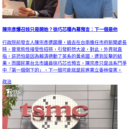
陳宗彥爆召妓只是開始？徐巧芯曝內幕預言：下一個是他
行政院前發言人陳宗彥遭踢爆，過去在台南擔任市府新聞處長
時，曾常態性接受性招待，引發軒然大波，對此，外界就直
指，這恐怕是因為賴清德動了英系的黃承國，遭到反擊的結
果。而國民黨台北市議員徐巧芯也預言，陳宗彥只是派系鬥爭
中「第一個倒下的」，下一個可能就是民進黨立委林俊憲。
政治