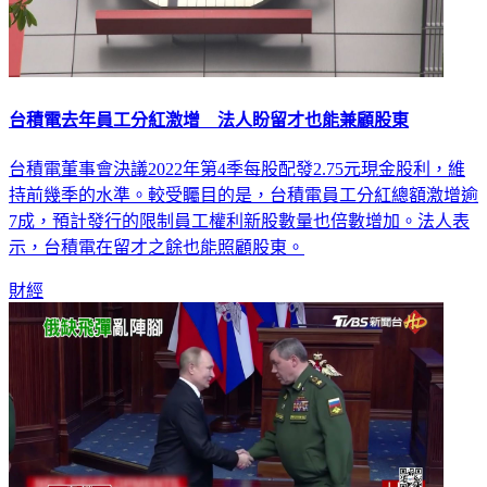
台積電去年員工分紅激增 法人盼留才也能兼顧股東
台積電董事會決議2022年第4季每股配發2.75元現金股利，維
持前幾季的水準。較受矚目的是，台積電員工分紅總額激增逾
7成，預計發行的限制員工權利新股數量也倍數增加。法人表
示，台積電在留才之餘也能照顧股東。
財經