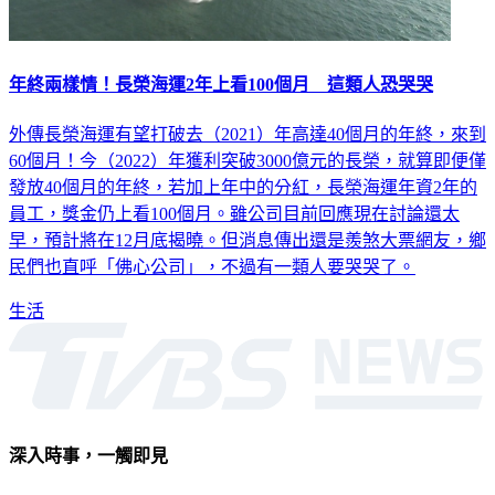
年終兩樣情！長榮海運2年上看100個月 這類人恐哭哭
外傳長榮海運有望打破去（2021）年高達40個月的年終，來到
60個月！今（2022）年獲利突破3000億元的長榮，就算即便僅
發放40個月的年終，若加上年中的分紅，長榮海運年資2年的
員工，獎金仍上看100個月。雖公司目前回應現在討論還太
早，預計將在12月底揭曉。但消息傳出還是羨煞大票網友，鄉
民們也直呼「佛心公司」，不過有一類人要哭哭了。
生活
深入時事，一觸即見
意見反映：service@tvbs.com.tw
觀眾服務專線：02-2656-1599