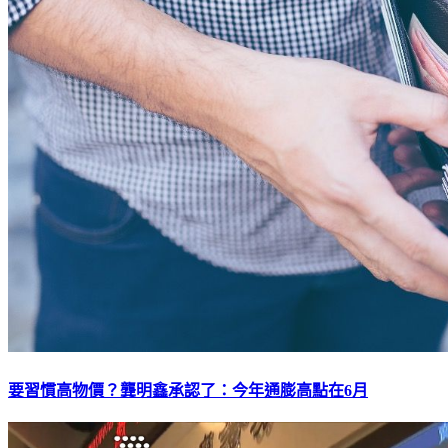
要習慣高物價？龔明鑫承認了：今年通膨高點在6月