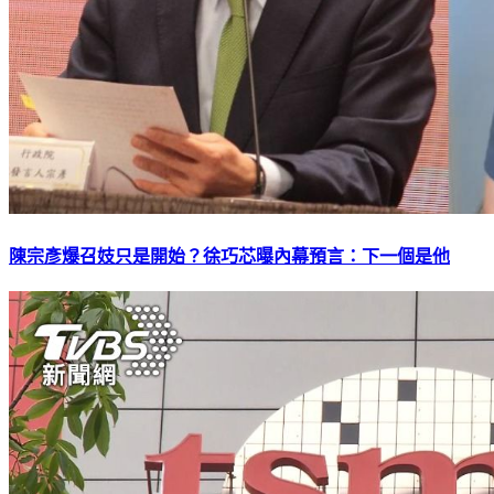
陳宗彥爆召妓只是開始？徐巧芯曝內幕預言：下一個是他