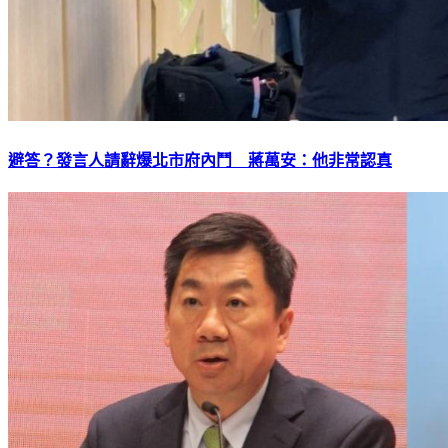
避答？發言人請辭爆北市府內鬥 蔣萬安：他非常認真