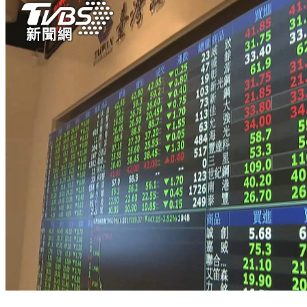
幫小孩存股選哪隻？鄉民激推這選項：買就是跟台股共存亡