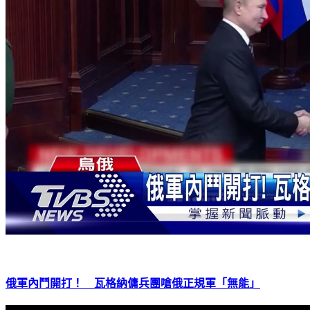
俄軍內鬥開打！ 瓦格納傭兵團嗆俄正規軍「無能」