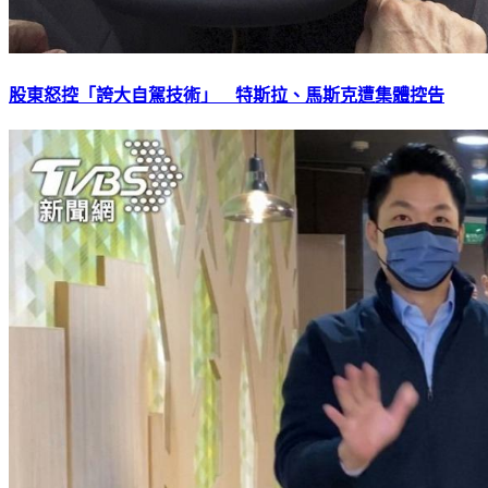
股東怒控「誇大自駕技術」 特斯拉、馬斯克遭集體控告