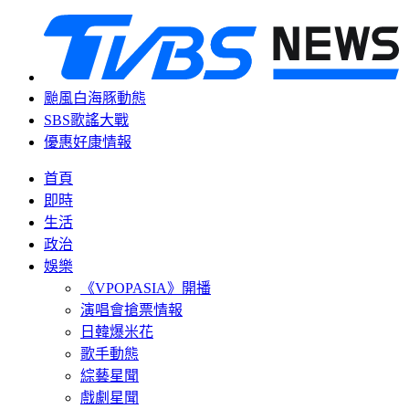
颱風白海豚動態
SBS歌謠大戰
優惠好康情報
首頁
即時
生活
政治
娛樂
《VPOPASIA》開播
演唱會搶票情報
日韓爆米花
歌手動態
綜藝星聞
戲劇星聞