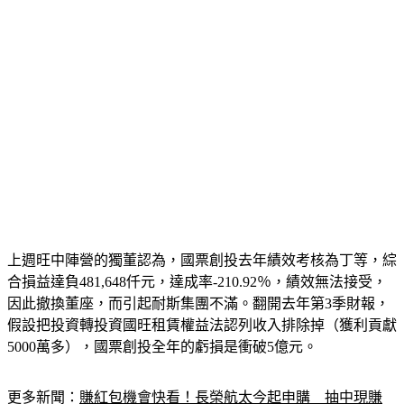
上週旺中陣營的獨董認為，國票創投去年績效考核為丁等，綜
合損益達負481,648仟元，達成率-210.92％，績效無法接受，
因此撤換董座，而引起耐斯集團不滿。翻開去年第3季財報，
假設把投資轉投資國旺租賃權益法認列收入排除掉（獲利貢獻
5000萬多），國票創投全年的虧損是衝破5億元。
更多新聞：
賺紅包機會快看！長榮航太今起申購　抽中現賺
2.74萬元