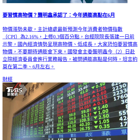
要習慣高物價？龔明鑫承認了：今年通膨高點在6月
物價漲勢未歇，主計總處最新預測今年消費者物價指數
（CPI）為2.16%，上修0.3個百分點，台經院院長張建一日前
示警，國內經濟情勢呈現高物價、低成長，大家恐怕要習慣高
物價，不要期待通膨會下來。國發會主委龔明鑫今（2）日赴
立院經濟委員會進行業務報告，被問通膨高點是何時，坦言約
莫在第二季、6月左右。
財經