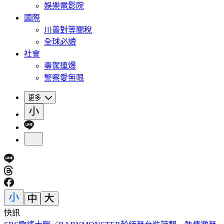
娛樂電影院
國際
川普對等關稅
全球必讀
社會
毒駕連爆
警察愛無限
更多
快訊