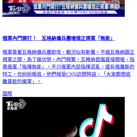
俄軍內鬥開打！ 瓦格納傭兵團嗆俄正規軍「無能」
俄軍靠著瓦格納傭兵團助攻，戰況似有斬獲。不過瓦格納跟正
規軍之間，為了搶功勞，內鬥頻繁，瓦格納首腦直接開嗆，指
責俄軍「指揮無能」。不只俄軍內部指揮混亂，還有俄羅斯的
特工，也紛紛叛逃，他們接受CNN訪問時說，「大家都想逃
離普欽的魔掌」。
國際