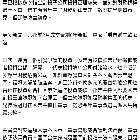
過高、單一標的曝險集中等財務紀律問題，數度提出糾舉意
見，但卻無改善跡象。
更多新聞：
六都前2月成交量創6年新低　專家「房市邁向軟著
陸」
其次，還有一個引發爭議的投資，就是有12檔股票已經撤櫃或
者投資金額「歸零」，代表投資這12公司付諸流水，也不乏許
多爆出財務危機公司，如群豐爆發重大虧空案、海樂影業退
票、福聚太陽能破產案，甚至詐貸63億多元的慶富造船公司也
曾經在投資組合裡。累計這些投資成績，都是金控內部要國票
創投董座陳冠如下台原因，但由於陳冠如是耐斯集團的代表，
兄長陳冠舟在國票金擔任董事，勢必今年董事改選兩派人馬持
續交鋒。
金管會對於這項人事案表示，董事會形成合議制決定後，董事
依照決策負責。國票金本身就是國票創投唯一法人股東，且是
以法人股東身分當選國票創投董事，國票金本來就可以隨時改