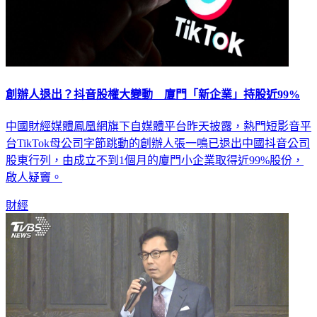
創辦人退出？抖音股權大變動 廈門「新企業」持股近99%
中國財經媒體鳳凰網旗下自媒體平台昨天披露，熱門短影音平
台TikTok母公司字節跳動的創辦人張一鳴已退出中國抖音公司
股東行列，由成立不到1個月的廈門小企業取得近99%股份，
啟人疑竇。
財經