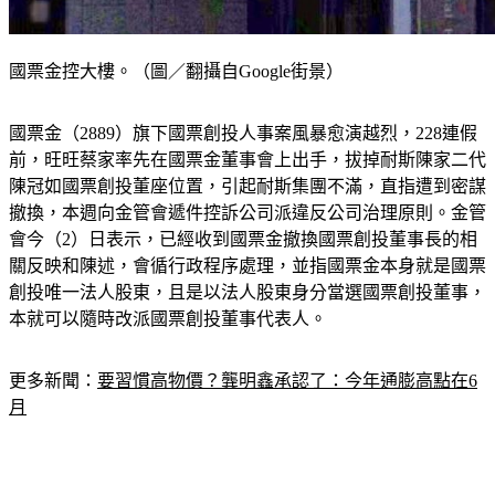
國票金控大樓。（圖／翻攝自Google街景）
國票金（2889）旗下國票創投人事案風暴愈演越烈，228連假
前，旺旺蔡家率先在國票金董事會上出手，拔掉耐斯陳家二代
陳冠如國票創投董座位置，引起耐斯集團不滿，直指遭到密謀
撤換，本週向金管會遞件控訴公司派違反公司治理原則。金管
會今（2）日表示，已經收到國票金撤換國票創投董事長的相
關反映和陳述，會循行政程序處理，並指國票金本身就是國票
創投唯一法人股東，且是以法人股東身分當選國票創投董事，
本就可以隨時改派國票創投董事代表人。
更多新聞：
要習慣高物價？龔明鑫承認了：今年通膨高點在6
月