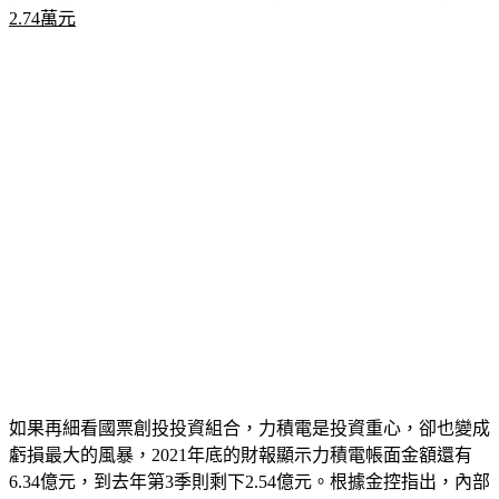
如果再細看國票創投投資組合，力積電是投資重心，卻也變成
虧損最大的風暴，2021年底的財報顯示力積電帳面金額還有
6.34億元，到去年第3季則剩下2.54億元。根據金控指出，內部
早已稽核多次指出創投子公司投資管理缺失，並針對財務槓桿