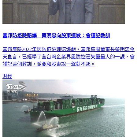
富邦防疫險賠爆 蔡明忠向股東道歉：會謹記教訓
富邦產險2022年因防疫險理賠爆虧，富邦集團董事長蔡明忠今
天直言，已經學了全台灣企業界風險控管失靈最大的一課，會
謹記這個教訓，並要和股東說一聲對不起。
財經