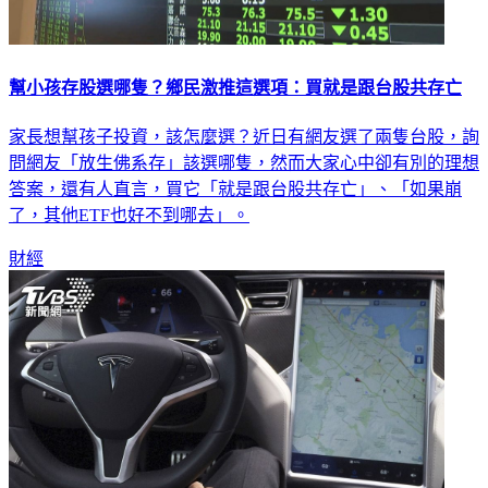
幫小孩存股選哪隻？鄉民激推這選項：買就是跟台股共存亡
家長想幫孩子投資，該怎麼選？近日有網友選了兩隻台股，詢
問網友「放生佛系存」該選哪隻，然而大家心中卻有別的理想
答案，還有人直言，買它「就是跟台股共存亡」、「如果崩
了，其他ETF也好不到哪去」。
財經