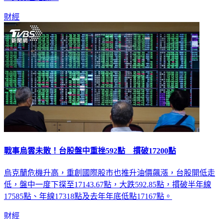
財經
戰事烏雲未散！台股盤中重挫592點 摜破17200點
烏克蘭危機升高，重創國際股市也推升油價飆漲，台股開低走
低，盤中一度下探至17143.67點，大跌592.85點，摜破半年線
17585點、年線17318點及去年年底低點17167點。
財經