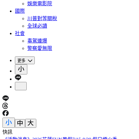
娛樂電影院
國際
川普對等關稅
全球必讀
社會
毒駕連爆
警察愛無限
更多
快訊