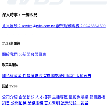
深入時事，一觸即見
意見反映：service@tvbs.com.tw
觀眾服務專線：02-2656-1599
TVBS新聞網
關於我們
56新聞台節目表
政策與隱私
隱私權政策
性騷擾防治措施
網站使用協定
版權宣告
認識 TVBS
公司介紹
企業動態
人才招募
主播專區
星藝象娛樂
節目版權
銷售
公開招標
業務服務
官方聲明
獲獎紀錄／認證