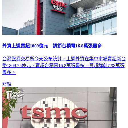
外資上週賣超1809億元 調節台積電16.8萬張最多
台灣證券交易所今天公布統計，上週外資在集中市場賣超新台
幣1809.75億元，賣超台積電16.8萬張最多，買超群創7.98萬張
最多。
財經