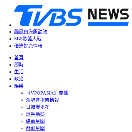
颱風白海豚動態
SBS歌謠大戰
優惠好康情報
首頁
即時
生活
政治
娛樂
《VPOPASIA》開播
演唱會搶票情報
日韓爆米花
歌手動態
綜藝星聞
戲劇星聞