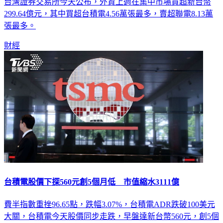
台灣證券交易所今天公布，外資上週在集中市場買超新台幣
299.64億元，其中買超台積電4.56萬張最多，賣超聯電8.13萬
張最多。
財經
台積電股價下探560元創5個月低 市值縮水3111億
費半指數重挫96.65點，跌幅3.07%，台積電ADR跌破100美元
大關，台積電今天股價同步走跌，早盤達新台幣560元，創5個