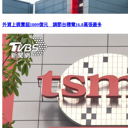
外資上週賣超1809億元 調節台積電16.8萬張最多