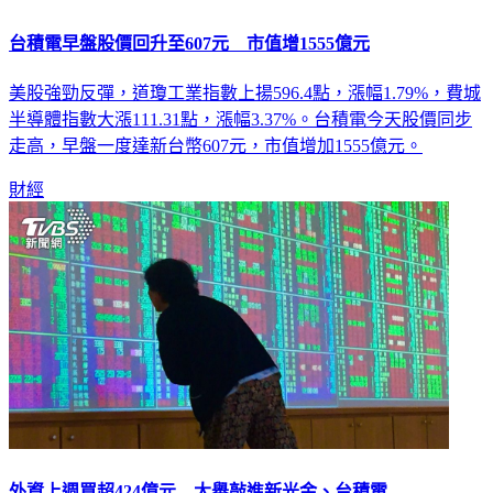
台積電早盤股價回升至607元 市值增1555億元
美股強勁反彈，道瓊工業指數上揚596.4點，漲幅1.79%，費城
半導體指數大漲111.31點，漲幅3.37%。台積電今天股價同步
走高，早盤一度達新台幣607元，市值增加1555億元。
財經
外資上週買超424億元 大舉敲進新光金、台積電