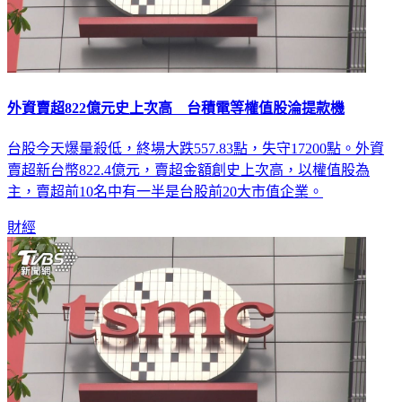
外資賣超822億元史上次高 台積電等權值股淪提款機
台股今天爆量殺低，終場大跌557.83點，失守17200點。外資
賣超新台幣822.4億元，賣超金額創史上次高，以權值股為
主，賣超前10名中有一半是台股前20大市值企業。
財經