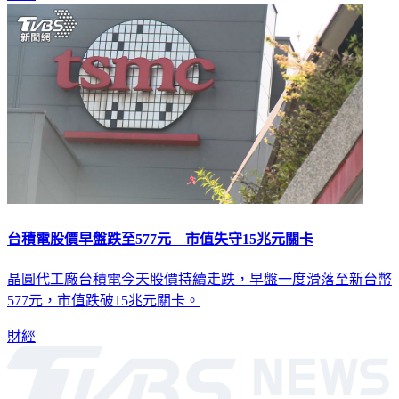
台積電股價早盤跌至577元 市值失守15兆元關卡
晶圓代工廠台積電今天股價持續走跌，早盤一度滑落至新台幣
577元，市值跌破15兆元關卡。
財經