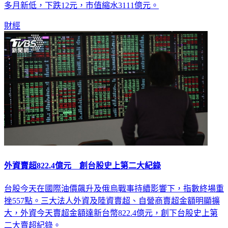
多月新低，下跌12元，市值縮水3111億元。
財經
外資賣超822.4億元 創台股史上第二大紀錄
台股今天在國際油價飆升及俄烏戰事持續影響下，指數終場重
挫557點。三大法人外資及陸資賣超、自營商賣超金額明顯擴
大，外資今天賣超金額達新台幣822.4億元，創下台股史上第
二大賣超紀錄。