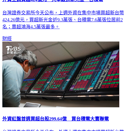
台灣證券交易所今天公布，上週外資在集中市場買超新台幣
424.26億元，買超新光金近9.3萬張、台積電7.6萬張位居前2
名；賣超鴻海4.5萬張最多。
財經
外資紅盤首週買超台股299.64億 買台積電大賣聯電