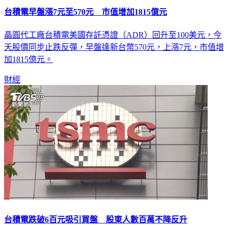
台積電早盤漲7元至570元 市值增加1815億元
晶圓代工廠台積電美國存託憑證（ADR）回升至100美元，今
天股價同步止跌反彈，早盤達新台幣570元，上漲7元，市值增
加1815億元。
財經
台積電跌破6百元吸引買盤 股東人數百萬不降反升