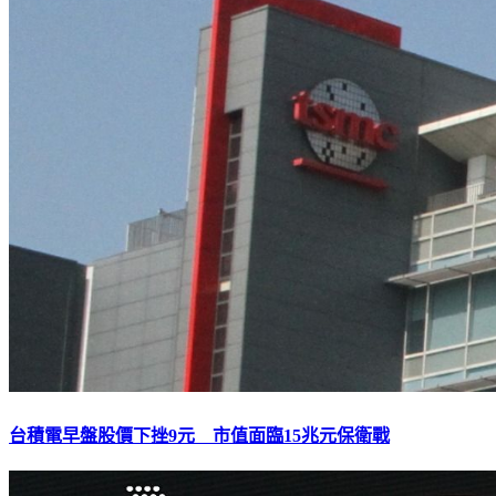
台積電早盤股價下挫9元 市值面臨15兆元保衛戰