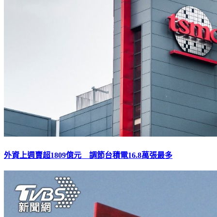
外資上週賣超1809億元 調節台積電16.8萬張最多