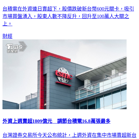
台積電在外資連日賣超下，股價跌破新台幣600元關卡，吸引
市場買盤湧入，股東人數不降反升，回升至100萬人大關之
上。
財經
外資上週賣超1809億元 調節台積電16.8萬張最多
台灣證券交易所今天公布統計，上週外資在集中市場賣超新台