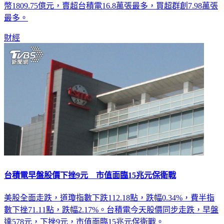
幣1809.75億元，賣超台積電16.8萬張最多，買超群創7.98萬張
最多。
財經
台積電早盤股價下挫9元 市值面臨15兆元保衛戰
美股全面走跌，道瓊指數下跌112.18點，跌幅0.34%，費半指
數下挫71.11點，跌幅2.17%。台積電今天股價同步走跌，早盤
達578元，下挫9元，市值面臨15兆元保衛戰。