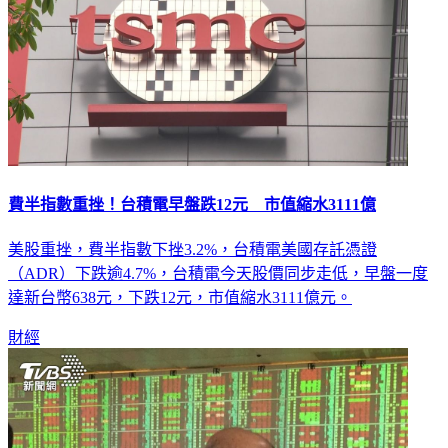
費半指數重挫！台積電早盤跌12元 市值縮水3111億
美股重挫，費半指數下挫3.2%，台積電美國存託憑證
（ADR）下跌逾4.7%，台積電今天股價同步走低，早盤一度
達新台幣638元，下跌12元，市值縮水3111億元。
財經