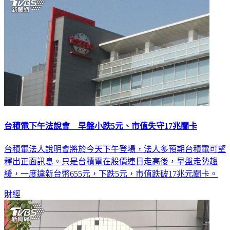
台積電下午法說會 早盤小跌5元、市值失守17兆關卡
台積電法人說明會將於今天下午登場，法人多預期台積電可望
釋出正面訊息。只是台積電在股價連日走高後，早盤走勢趨
緩，一度達新台幣655元，下跌5元，市值跌破17兆元關卡。
財經