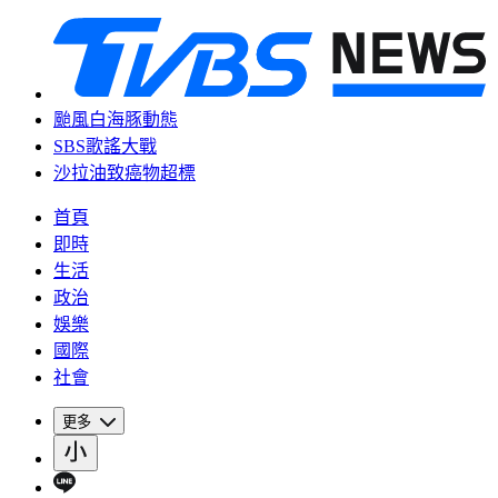
颱風白海豚動態
SBS歌謠大戰
沙拉油致癌物超標
首頁
即時
生活
政治
娛樂
國際
社會
更多