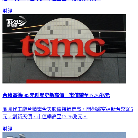
財經
台積電衝685元創歷史新高價 市值攀至17.76兆元
晶圓代工廠台積電今天股價持續走高，開盤跳空達新台幣685
元，創新天價，市值攀高至17.76兆元。
財經