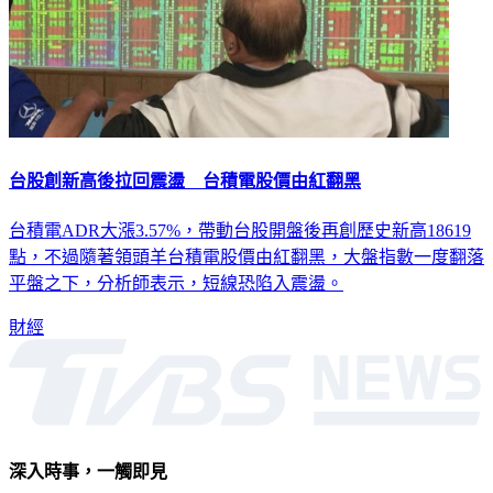
台股創新高後拉回震盪 台積電股價由紅翻黑
台積電ADR大漲3.57%，帶動台股開盤後再創歷史新高18619
點，不過隨著領頭羊台積電股價由紅翻黑，大盤指數一度翻落
平盤之下，分析師表示，短線恐陷入震盪。
財經
深入時事，一觸即見