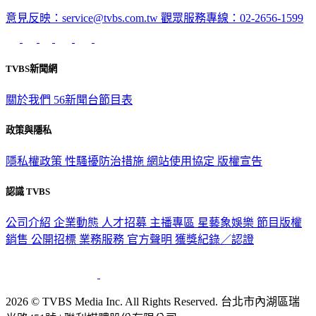
意見反映：service@tvbs.com.tw
觀眾服務專線：02-2656-1599
TVBS新聞網
關於我們
56新聞台節目表
政策與隱私
隱私權政策
性騷擾防治措施
網站使用協定
版權宣告
認識 TVBS
公司介紹
企業動態
人才招募
主播專區
星藝象娛樂
節目版權
銷售
公開招標
業務服務
官方聲明
獲獎紀錄／認證
2026 © TVBS Media Inc. All Rights Reserved. 台北市內湖區瑞