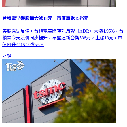
台積電早盤股價大漲18元 市值重返15兆元
美股強勁反彈，台積電美國存託憑證（ADR）大漲4.95%，台
積電今天股價同步揚升，早盤達新台幣586元，上漲18元，市
值回升至15.19兆元。
財經