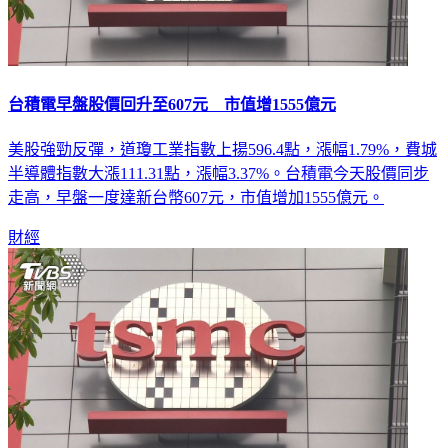
台積電早盤股價回升至607元 市值增1555億元
美股強勁反彈，道瓊工業指數上揚596.4點，漲幅1.79%，費城
半導體指數大漲111.31點，漲幅3.37%。台積電今天股價同步
走高，早盤一度達新台幣607元，市值增加1555億元。
財經