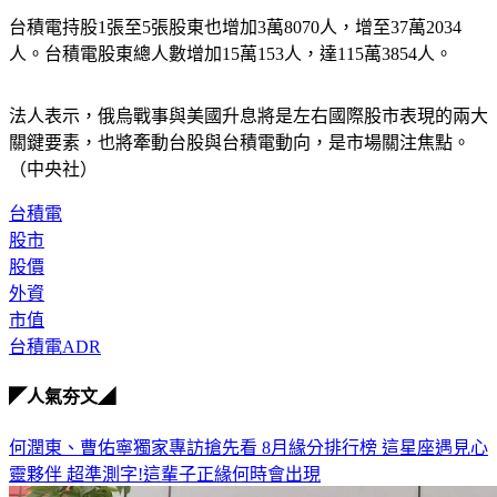
台積電持股1張至5張股東也增加3萬8070人，增至37萬2034
人。台積電股東總人數增加15萬153人，達115萬3854人。
法人表示，俄烏戰事與美國升息將是左右國際股市表現的兩大
關鍵要素，也將牽動台股與台積電動向，是市場關注焦點。
（中央社）
台積電
股市
股價
外資
市值
台積電ADR
◤人氣夯文◢
何潤東、曹佑寧獨家專訪搶先看
8月緣分排行榜 這星座遇見心
靈夥伴
超準測字!這輩子正緣何時會出現