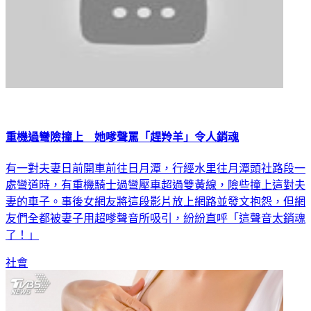
重機過彎險撞上 她嗲聲罵「趕羚羊」令人銷魂
有一對夫妻日前開車前往日月潭，行經水里往月潭頭社路段一
處彎道時，有重機騎士過彎壓車超過雙黃線，險些撞上這對夫
妻的車子。事後女網友將這段影片放上網路並發文抱怨，但網
友們全都被妻子用超嗲聲音所吸引，紛紛直呼「這聲音太銷魂
了！」
社會