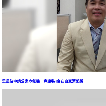
里長伯申請公家冷氣機 竟連裝4台在自家遭起訴