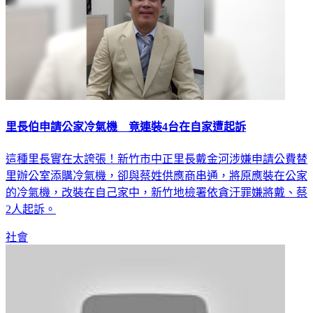
里長伯申請公家冷氣機 竟連裝4台在自家遭起訴
這種里長實在太誇張！新竹市中正里長戴金河涉嫌申請公費替
里辦公室添購冷氣機，卻與蔡姓供應商串通，將原應裝在公家
的冷氣機，改裝在自己家中，新竹地檢署依貪汙罪嫌將戴、蔡
2人起訴。
社會