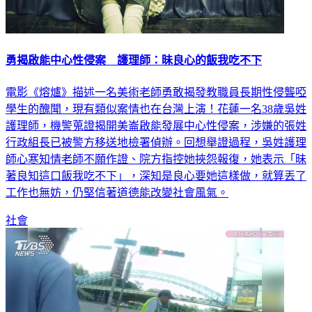
勇揭啟能中心性侵案 護理師：昧良心的飯我吃不下
電影《熔爐》描述一名美術老師勇敢揭發教職員長期性侵聾啞
學生的醜聞，現有類似案情也在台灣上演！花蓮一名38歲吳姓
護理師，機警蒐證揭開美崙啟能發展中心性侵案，涉嫌的張姓
行政組長已被警方移送地檢署偵辦。回想舉證過程，吳姓護理
師心寒知情老師不願作證、院方指控她挾怨報復，她表示「昧
著良知這口飯我吃不下」，深知是良心要她這樣做，就算丟了
工作也無妨，仍堅信著道德能改變社會風氣。
社會