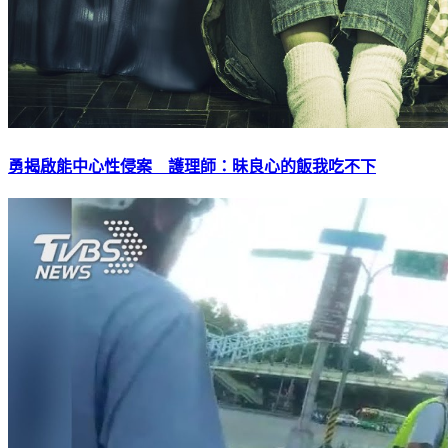
勇揭啟能中心性侵案 護理師：昧良心的飯我吃不下