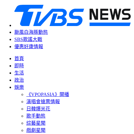
颱風白海豚動態
SBS歌謠大戰
優惠好康情報
首頁
即時
生活
政治
娛樂
《VPOPASIA》開播
演唱會搶票情報
日韓爆米花
歌手動態
綜藝星聞
戲劇星聞