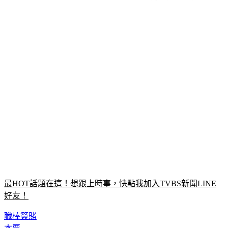
最HOT話題在這！想跟上時事，快點我加入TVBS新聞LINE
好友！
職棒簽賭
本票