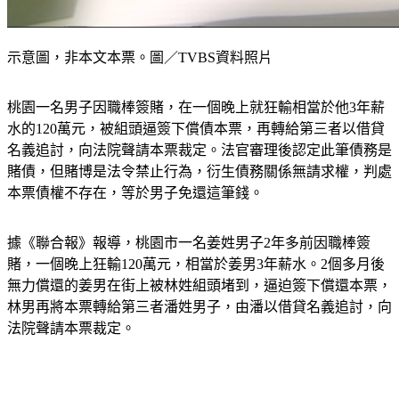
示意圖，非本文本票。圖／TVBS資料照片
桃園一名男子因職棒簽賭，在一個晚上就狂輸相當於他3年薪
水的120萬元，被組頭逼簽下償債本票，再轉給第三者以借貸
名義追討，向法院聲請本票裁定。法官審理後認定此筆債務是
賭債，但賭博是法令禁止行為，衍生債務關係無請求權，判處
本票債權不存在，等於男子免還這筆錢。
據《聯合報》報導，桃園市一名姜姓男子2年多前因職棒簽
賭，一個晚上狂輸120萬元，相當於姜男3年薪水。2個多月後
無力償還的姜男在街上被林姓組頭堵到，逼迫簽下償還本票，
林男再將本票轉給第三者潘姓男子，由潘以借貸名義追討，向
法院聲請本票裁定。