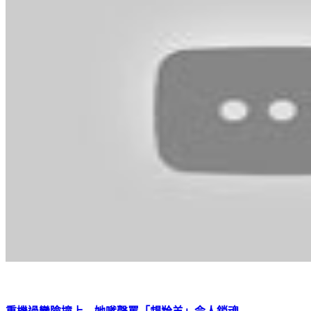
重機過彎險撞上 她嗲聲罵「趕羚羊」令人銷魂