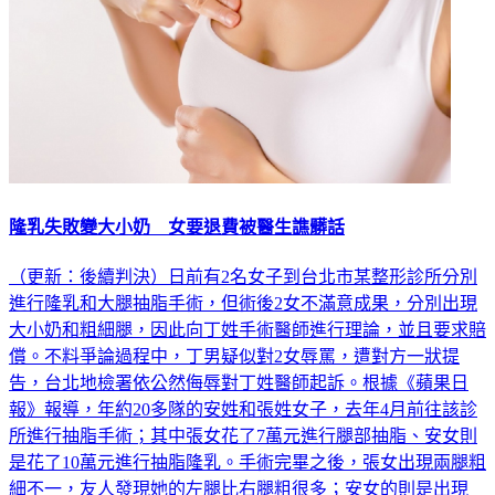
隆乳失敗變大小奶 女要退費被醫生譙髒話
（更新：後續判決）日前有2名女子到台北市某整形診所分別
進行隆乳和大腿抽脂手術，但術後2女不滿意成果，分別出現
大小奶和粗細腿，因此向丁姓手術醫師進行理論，並且要求賠
償。不料爭論過程中，丁男疑似對2女辱罵，遭對方一狀提
告，台北地檢署依公然侮辱對丁姓醫師起訴。根據《蘋果日
報》報導，年約20多隊的安姓和張姓女子，去年4月前往該診
所進行抽脂手術；其中張女花了7萬元進行腿部抽脂、安女則
是花了10萬元進行抽脂隆乳。手術完畢之後，張女出現兩腿粗
細不一，友人發現她的左腿比右腿粗很多；安女的則是出現
「大小奶」，左胸比右胸明顯大許多。