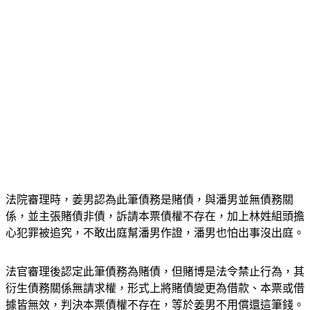
法院審理時，姜男認為此筆債務是賭債，與潘男並無債務關
係，並主張賭債非債，訴請本票債權不存在，加上林姓組頭擔
心犯罪被追究，不敢出庭幫潘男作證，潘男也怕出事沒出庭。
法官審理後認定此筆債務為賭債，但賭博是法令禁止行為，其
衍生債務關係無請求權，形式上將賭債變更為借款、本票或借
據皆無效，判決本票債權不存在，等於姜男不用償還這筆錢。