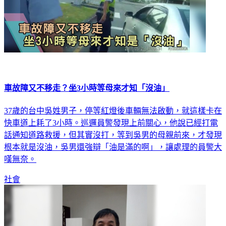
車故障又不移走？坐3小時等母來才知「沒油」
37歲的台中吳姓男子，停等紅燈後車輛無法啟動，就這樣卡在
快車道上耗了3小時。巡邏員警發現上前關心，他說已經打電
話通知道路救援，但其實沒打，等到吳男的母親前來，才發現
根本就是沒油，吳男還強辯「油是滿的啊」，讓處理的員警大
嘆無奈。
社會