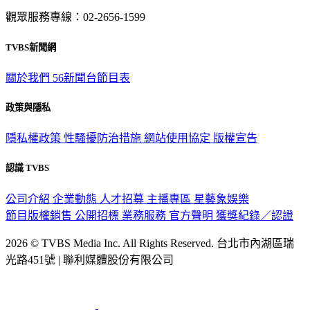
觀眾服務專線：02-2656-1599
TVBS新聞網
關於我們
56新聞台節目表
政策與隱私
隱私權政策
性騷擾防治措施
網站使用協定
版權宣告
認識 TVBS
公司介紹
企業動態
人才招募
主播專區
星藝象娛樂
節目版權銷售
公開招標
業務服務
官方聲明
獲獎紀錄／認證
2026 © TVBS Media Inc. All Rights Reserved. 台北市內湖區瑞
光路451號 | 聯利媒體股份有限公司