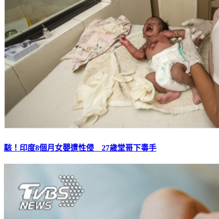
駭！印度8個月女嬰遭性侵 27歲堂哥下毒手