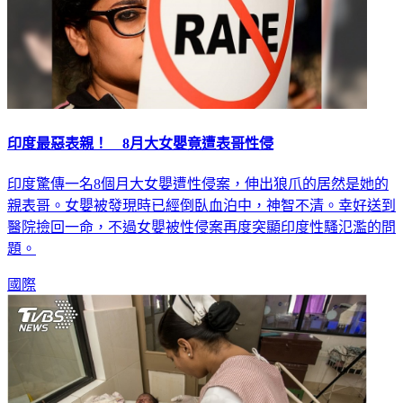
印度最惡表親！ 8月大女嬰竟遭表哥性侵
印度驚傳一名8個月大女嬰遭性侵案，伸出狼爪的居然是她的
親表哥。女嬰被發現時已經倒臥血泊中，神智不清。幸好送到
醫院撿回一命，不過女嬰被性侵案再度突顯印度性騷氾濫的問
題。
國際