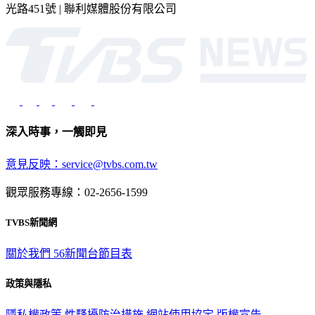
深入時事，一觸即見
意見反映：service@tvbs.com.tw
觀眾服務專線：02-2656-1599
TVBS新聞網
關於我們
56新聞台節目表
政策與隱私
隱私權政策
性騷擾防治措施
網站使用協定
版權宣告