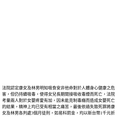
法院認定康女及林男明知吸食安非他命對於人體身心健康之危
害，但仍持續吸毒，使得女兒長期間接吸收毒煙而死亡，法院
考量兩人對於女嬰疼愛有加，因未能克制毒癮而造成女嬰死亡
的結果，精神上均已受有相當之痛苦，最後依過失致死罪將康
女及林男各判處3個月徒刑，如易科罰金，均以新台幣1千元折
算1日。