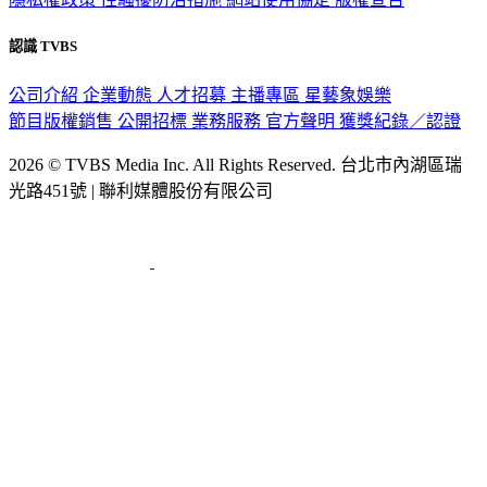
認識 TVBS
公司介紹
企業動態
人才招募
主播專區
星藝象娛樂
節目版權銷售
公開招標
業務服務
官方聲明
獲獎紀錄／認證
2026 © TVBS Media Inc. All Rights Reserved. 台北市內湖區瑞
光路451號 | 聯利媒體股份有限公司