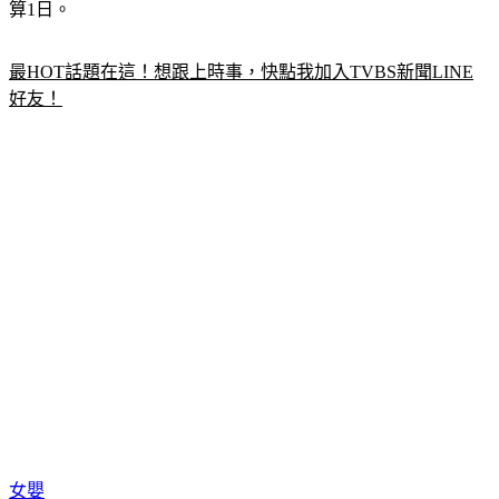
最HOT話題在這！想跟上時事，快點我加入TVBS新聞LINE
好友！
女嬰
暴斃