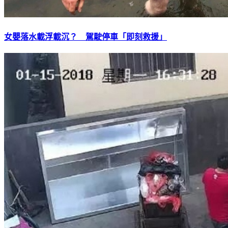
女嬰落水載浮載沉？ 駕駛停車「即刻救援」