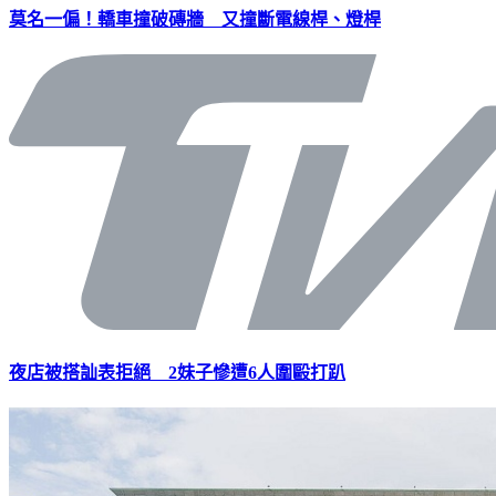
莫名一偏！轎車撞破磚牆 又撞斷電線桿、燈桿
夜店被搭訕表拒絕 2妹子慘遭6人圍毆打趴