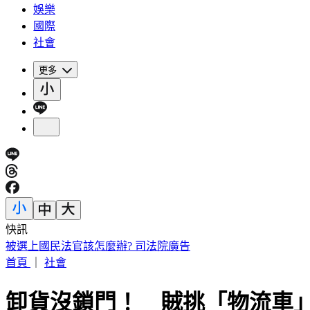
娛樂
國際
社會
更多
快訊
南港LaLaport 鷹架掉落砸傷人 北市建管處開罰30萬
首頁
｜
社會
卸貨沒鎖門！ 賊挑「物流車