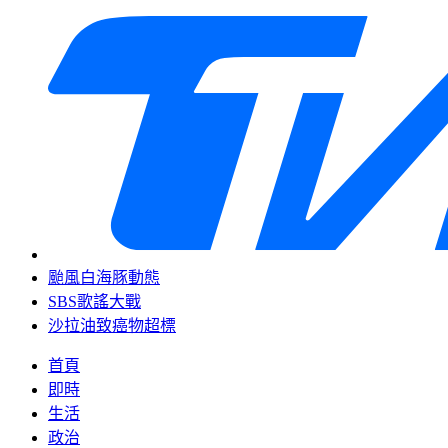
颱風白海豚動態
SBS歌謠大戰
沙拉油致癌物超標
首頁
即時
生活
政治