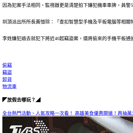
因為犯案手法相同，監視器更是清楚拍下嫌犯機車車牌，員警
圳頂派出所所長黃愷琮：「查扣智慧型手機及平板電腦等相關
李姓嫌犯過去就犯下將近40起竊盜案，還將偷來的手機平板
偷竊
竊盜
卸貨
物流車
◤放假去哪玩？◢
全台熱門活動、人氣攻略一次看！
高雄美食優惠開搶！再抽萬