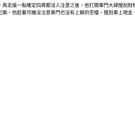
，再走遠一點確定四周都沒人注意之後，他打開車門大肆搜刮財
犯案，他趁著司機沒注意車門也沒有上鎖的空檔，搜刮車上現金
」