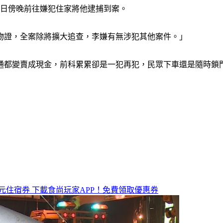
5日傍晚前往嫌犯住家將他逮捕到案。
物證，全案除將擴大追查，李嫌有無涉犯其他案件。」
通通都變賣成現金，前科累累卻是一犯再犯，民眾下車還是隨時鎖
元住宿券
下載食尚玩家APP！免費領取優惠券