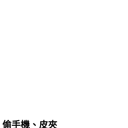
」偷手機、皮夾