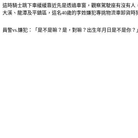
這時騎士跳下車緩緩靠近先是透過車窗，觀察駕駛座有沒有人
大溪、龍潭及平鎮區，這名40歲的李姓嫌犯專挑物流車卸貨時
員警vs.嫌犯：「是不是嘛？是，對嘛？出生年月日是不是你？