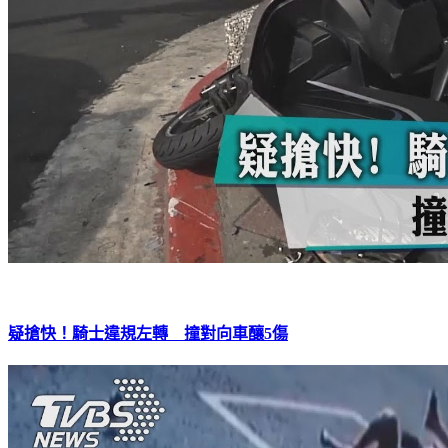
疑搶快！騎士違規左轉 撞對向車釀5傷