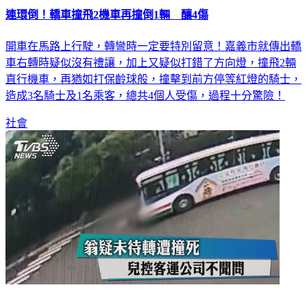
開車在馬路上行駛，轉彎時一定要特別留意！嘉義市就傳出轎
車右轉時疑似沒有禮讓，加上又疑似打錯了方向燈，撞飛2輛
直行機車，再猶如打保齡球般，撞擊到前方停等紅燈的騎士，
造成3名騎士及1名乘客，總共4個人受傷，過程十分驚險！
社會