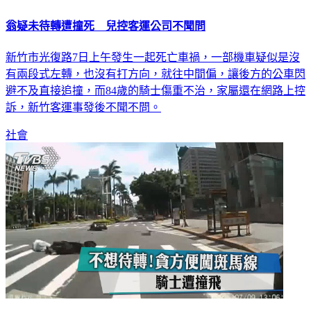
翁疑未待轉遭撞死 兒控客運公司不聞問
新竹市光復路7日上午發生一起死亡車禍，一部機車疑似是沒
有兩段式左轉，也沒有打方向，就往中間偏，讓後方的公車閃
避不及直接追撞，而84歲的騎士傷重不治，家屬還在網路上控
訴，新竹客運事發後不聞不問。
社會