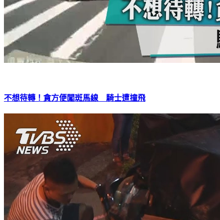
不想待轉！貪方便闖斑馬線 騎士遭撞飛