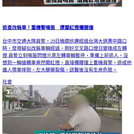
追查改裝車！重機警鳴笛 遭闖紅燈攔腰撞
台中市交通大隊員警，29日晚間巡邏經過台灣大道惠中路口
時，發現疑似改裝車輛經過，剛好交叉路口燈日變換成左轉
燈,員警立刻鳴笛閃燈示意左轉車輛暫停，準備上前追人，沒
想到一輛搶轎車竟然闖紅燈，直接攔腰撞上重機員警，造成他
連人帶車摔倒，左大腿撕裂傷，送醫後沒有生命危險。
社會