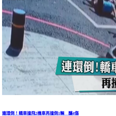
連環倒！轎車撞飛2機車再撞倒1輛 釀4傷