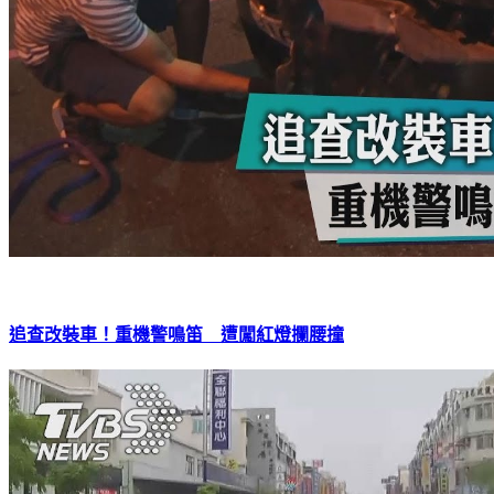
追查改裝車！重機警鳴笛 遭闖紅燈攔腰撞