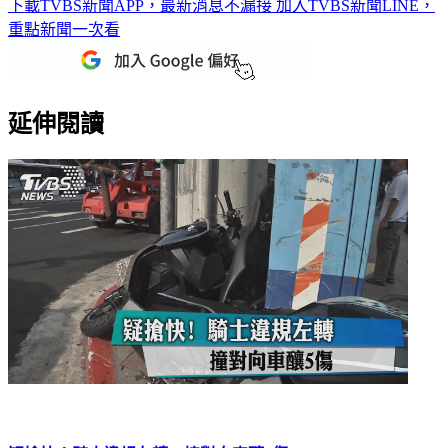
重點新聞一次看
延伸閱讀
疑搶快！騎士違規左轉 撞對向車釀5傷