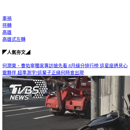
車禍
待轉
高雄
高雄式左轉
◤人氣夯文◢
何潤東、曹佑寧獨家專訪搶先看
8月緣分排行榜 這星座遇見心
靈夥伴
超準測字!這輩子正緣何時會出現