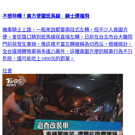
不想待轉！貪方便闖斑馬線 騎士遭撞飛
機車騎士上路，一般來說都要兩段式左轉，但不少人貪圖方
便，會從路口騎到斑馬線就直接左轉，日前在台北市台大醫院
門前就發生車禍，像這樣不當左轉被稱為切西瓜，根據統計，
全台違規轉彎車禍多達25萬件，這種貪圖方便的騎車行為不只
危險，還可能吃上1800元的罰單。
社會