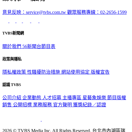
意見反映：service@tvbs.com.tw
觀眾服務專線：02-2656-1599
TVBS新聞網
關於我們
56新聞台節目表
政策與隱私
隱私權政策
性騷擾防治措施
網站使用協定
版權宣告
認識 TVBS
公司介紹
企業動態
人才招募
主播專區
星藝象娛樂
節目版權
銷售
公開招標
業務服務
官方聲明
獲獎紀錄／認證
2026 © TVBS Media Inc. All Rights Reserved. 台北市內湖區瑞
光路451號 | 聯利媒體股份有限公司