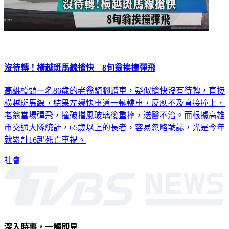
沒待轉！橫越斑馬線搶快 8旬翁挨撞彈飛
高雄橋頭一名86歲的老翁騎腳踏車，疑似搶快沒有待轉，直接
橫越斑馬線，結果左邊快車道一輛轎車，反應不及直接撞上，
老翁當場彈飛，撞破擋風玻璃後重摔，送醫不治。而根據高雄
市交通大隊統計，65歲以上的長者，容易忽略號誌，光是今年
就累計16起死亡車禍。
社會
深入時事，一觸即見