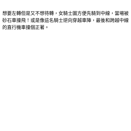
想要左轉但是又不想待轉，女騎士圖方便先騎到中線，當場被
砂石車撞飛！或是像這名騎士逆向穿越車陣，最後和跨越中線
的直行機車撞個正著。
根據警政署統計，高雄市車禍件數已經連2年拿下全國之冠，