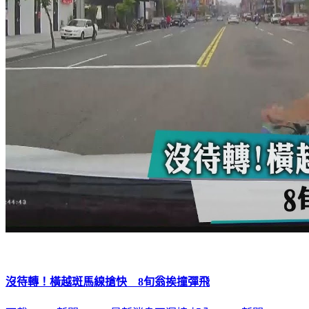
沒待轉！橫越斑馬線搶快 8旬翁挨撞彈飛
下載TVBS新聞APP，最新消息不漏接
加入TVBS新聞LINE，