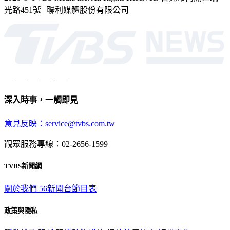
深入時事，一觸即見
意見反映：service@tvbs.com.tw
觀眾服務專線：02-2656-1599
TVBS新聞網
關於我們
56新聞台節目表
政策與隱私
隱私權政策
性騷擾防治措施
網站使用協定
版權宣告