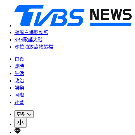
颱風白海豚動態
SBS歌謠大戰
沙拉油致癌物超標
首頁
即時
生活
政治
娛樂
國際
社會
更多