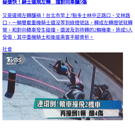
又是違規左轉釀禍！台北市早上7點多士林中正路口、文林路
口，一輛雙載重機騎士還沒等到綠燈號誌，轉成左轉燈號就轉
彎，和對向轎車發生碰撞，還波及到待轉的2輛機車，造成5人
受傷，其中重機騎士和後座乘客手腳骨折。
社會
連環倒！轎車撞飛2機車再撞倒1輛 釀4傷