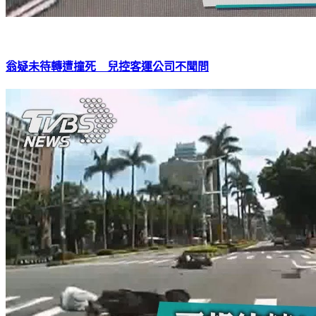
翁疑未待轉遭撞死 兒控客運公司不聞問