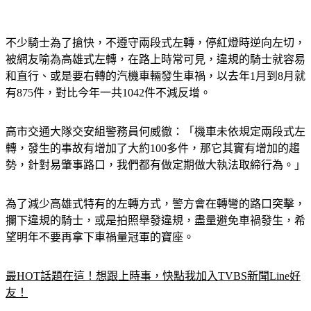
不少騎士為了搶快，不遵守兩段式左轉，停紅燈時逆向左切，
被網友喻為高雄式左轉，在路上時常可見，違規的騎士就容易
和直行、或是要右轉的汽機車輛發生車禍，以去年1月到8月就
有875件，對比今年一共1042件不減反增。
高市交通大隊交安組警務員何威徹：「機車未依規定兩段式左
轉，發生的事故有增加了大約100多件，那它其實有增加的趨
勢，針對易肇事路口，我們都有做定期做大執法取締行為。」
為了減少高雄式特有的左轉方式，警方會在轉彎的路口突擊，
攔下違規的騎士，或是拍照舉發違規，盡量避免車禍發生，希
望明年不要再拿下車禍量冠軍的寶座。
最HOT話題在這！想跟上時事，快點我加入TVBS新聞Line好
友！