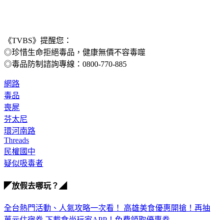
《TVBS》提醒您：
◎珍惜生命拒絕毒品，健康無價不容毒噬
◎毒品防制諮詢專線：0800-770-885
網路
毒品
喪屍
芬太尼
環河南路
Threads
民權國中
疑似吸毒者
◤放假去哪玩？◢
全台熱門活動、人氣攻略一次看！
高雄美食優惠開搶！再抽
萬元住宿券
下載食尚玩家APP！免費領取優惠券