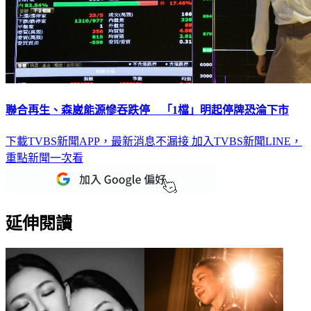
聯合再生、森崴能源慘吞跌停 「1檔」明起停牌恐淪下市
下載TVBS新聞APP，最新消息不漏接
加入TVBS新聞LINE，
重點新聞一次看
延伸閱讀