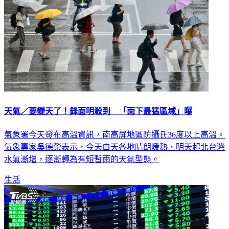
天氣／要變天了！鋒面明殺到 「雨下最猛區域」曝
氣象署今天發布高溫資訊，南高屏地區防攝氏36度以上高溫。
氣象專家吳德榮表示，今天白天各地晴朗暖熱，明天起北台灣
水氣漸增，逐漸轉為有短暫雨的天氣型態。
生活