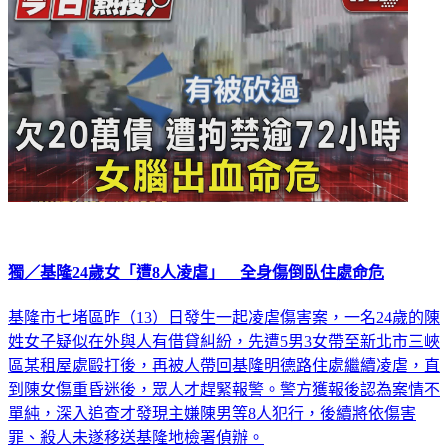
獨／基隆24歲女「遭8人凌虐」 全身傷倒臥住處命危
基隆市七堵區昨（13）日發生一起凌虐傷害案，一名24歲的陳
姓女子疑似在外與人有借貸糾紛，先遭5男3女帶至新北市三峽
區某租屋處毆打後，再被人帶回基隆明德路住處繼續凌虐，直
到陳女傷重昏迷後，眾人才趕緊報警。警方獲報後認為案情不
單純，深入追查才發現主嫌陳男等8人犯行，後續將依傷害
罪、殺人未遂移送基隆地檢署偵辦。