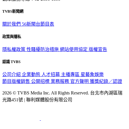
TVBS新聞網
關於我們
56新聞台節目表
政策與隱私
隱私權政策
性騷擾防治措施
網站使用協定
版權宣告
認識 TVBS
公司介紹
企業動態
人才招募
主播專區
星藝象娛樂
節目版權銷售
公開招標
業務服務
官方聲明
獲獎紀錄／認證
2026 © TVBS Media Inc. All Rights Reserved. 台北市內湖區瑞
光路451號 | 聯利媒體股份有限公司