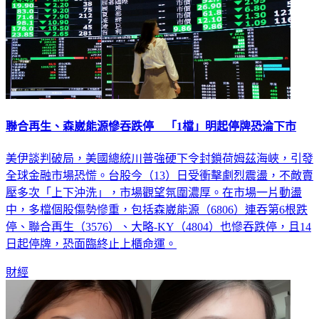
聯合再生、森崴能源慘吞跌停 「1檔」明起停牌恐淪下市
美伊談判破局，美國總統川普強硬下令封鎖荷姆茲海峽，引發
全球金融市場恐慌。台股今（13）日受衝擊劇烈震盪，不敵賣
壓多次「上下沖洗」，市場觀望氛圍濃厚。在市場一片動盪
中，多檔個股傷勢慘重，包括森崴能源（6806）連吞第6根跌
停、聯合再生（3576）、大略-KY（4804）也慘吞跌停，且14
日起停牌，恐面臨終止上櫃命運。
財經