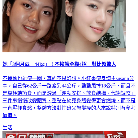
她「3個月62→44kg」！不挨餓全靠4招 對比超驚人
不運動也能瘦一圈，真的不是幻想。小紅書瘦身博主susann分
享，自己從62公斤一路瘦到44公斤，整整甩掉18公斤，而且不
是靠極端節食，而是透過「運動安排、飲食結構、代謝調整」
三件事慢慢改變體質，重點在於讓身體變得更會燃燒，而不是
一直壓抑食慾，整體方法對忙碌又想變瘦的人來說特別有參考
價值。
生活