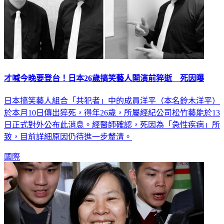
才喊今晚要登台！日本26歲搞笑藝人開演前猝逝 死因曝
日本搞笑藝人組合「共犯者」中的成員洋平（本名鈴木洋平）
於本月10日傳出猝死，得年26歲，所屬經紀公司松竹藝能於13
日正式對外公布此消息。經醫師確認，死因為「急性疾病」所
致，目前詳細原因仍待進一步釐清。
國際