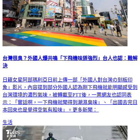
台灣很臭？外國人爆共鳴「下飛機味道強烈」台人也認：難解
決
日籍女星阿部瑪利亞日前上傳一部「外國人對台灣の刻板印
象」影片，內容提到部分外國人認為剛下飛機就能明顯感受到
台灣環境的濃烈氣味，被轉載至PTT後，一票網友也認同表
示：「實話啊，一下飛機就聞得到潮濕臭味」、「出國去完日
本回來也是覺得空氣有股味」。更多新聞：
生活