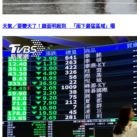
天氣／要變天了！鋒面明殺到 「雨下最猛區域」曝