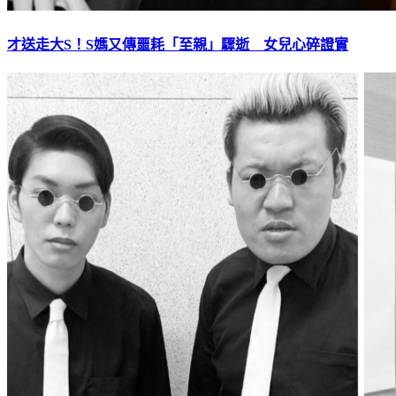
才送走大S！S媽又傳噩耗「至親」驟逝 女兒心碎證實