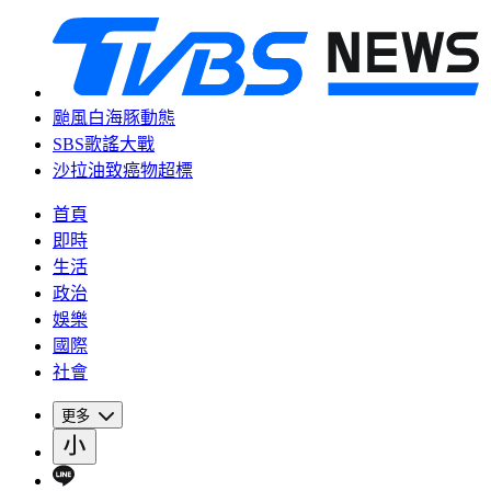
颱風白海豚動態
SBS歌謠大戰
沙拉油致癌物超標
首頁
即時
生活
政治
娛樂
國際
社會
更多