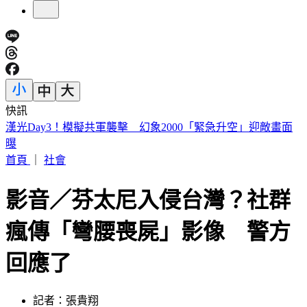
快訊
慈濟遭疫苗詐騙10億！賴瑞隆點名柯志恩：應向陳時中道歉
首頁
｜
社會
影音／芬太尼入侵台灣？社群
瘋傳「彎腰喪屍」影像 警方
回應了
記者：張貴翔
發佈時間：2026.04.14 16:40