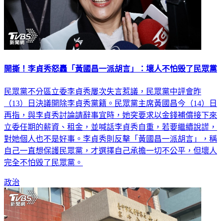
開撕！李貞秀怒轟「黃國昌一派胡言」：壞人不怕毁了民眾黨
民眾黨不分區立委李貞秀屢次失言惹議，民眾黨中評會昨
（13）日決議開除李貞秀黨籍。民眾黨主席黃國昌今（14）日
再指，與李貞秀討論請辭事宜時，她突要求以金錢補償接下來
立委任期的薪資、租金，並喊話李貞秀自重，若要繼續說謊，
對她個人也不是好事。李貞秀則反擊「黃國昌一派胡言」，稱
自己一直想保護民眾黨，才選擇自己承擔一切不公平，但壞人
完全不怕毁了民眾黨。
政治