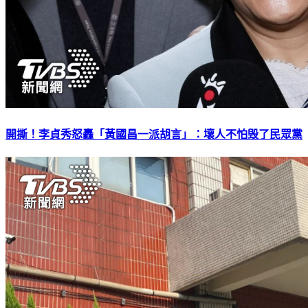
開撕！李貞秀怒轟「黃國昌一派胡言」：壞人不怕毁了民眾黨