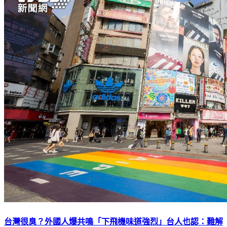
台灣很臭？外國人爆共鳴「下飛機味道強烈」台人也認：難解
決