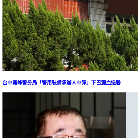
台中霧峰警分局「警用裝備承辦人中彈」下巴濺血送醫