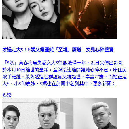
才送走大S！S媽又傳噩耗「至親」驟逝 女兒心碎證實
「S媽」黃春梅痛失愛女大S徐熙媛僅一年，近日又傳出哥哥
於本月10日離世的噩耗，至親接連離開讓她心碎不已，原住民
歌手雅維．茉芮透過社群證實父親過世，享壽77歲，而她正是
大S、小S的表妹，S媽也在訃聞中名列其中。更多新聞：
娛樂