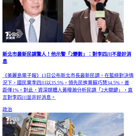
新北市最新民調驚人！他示警「2變數」：對李四川不是好消
息
《美麗島電子報》13日公布新北市長最新民調，在藍綠對決情
況下，國民黨李四川以35.5%，領先民進黨蘇巧慧34.5%，差
距僅1%。對此，資深媒體人黃暐瀚分析民調「2大關鍵」，直
言對李四川並非好消息。
政治