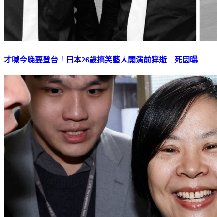
才喊今晚要登台！日本26歲搞笑藝人開演前猝逝 死因曝