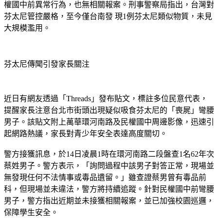
芬太尼管控嚴格，至今僅台南發 現1例芬太尼類似物質，未見
大規模濫用。
芬太尼傳聞引發家長關注
近日有網友透過「Threads」發布貼文，標註多位民意代表，
提醒家長注意台北市街頭出現疑似吸食芬太尼的「喪屍」彎腰
男子。該貼文附上萬華環河南路及民權國中周邊影像，迅速引
起網路熱議，家長對青少年安全表達高度關切。
警方接獲訊息，於14日凌晨1時在環河南路二段盤查1名62年次
蔡姓男子。警方表示，「詢問過程中該男子對答正常，現場並
無發現任何不法情事或毒品遺留。」雖查證蔡男曾有毒品前
科，但現場並未違法，警方將持續追蹤。針對民權國中前彎腰
男子，警方指出近期並未接獲相關報案，並已加強校園巡邏，
保障學生安全。