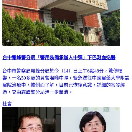
台中霧峰警分局「警用裝備承辦人中彈」下巴濺血送醫
台中市警察局霧峰分局於今（14）日上午6點48分，驚傳槍
響，一名50多歲的員警喉嚨中彈，緊急送往中國醫藥大學附設
醫院治療中，據側面了解，目前已恢復意識，詳細的案發經
過，交由霧峰警分局進一步釐清。
社會