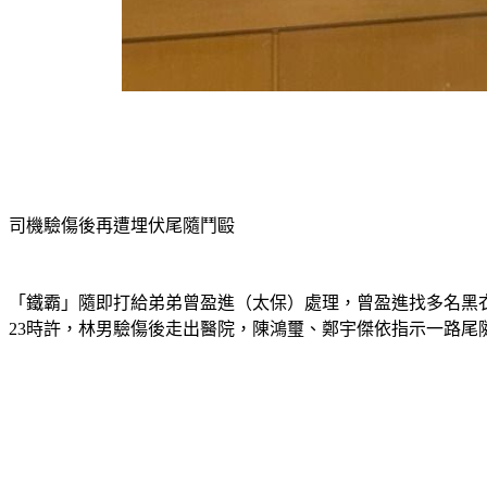
司機驗傷後再遭埋伏尾隨鬥毆
「鐵霸」隨即打給弟弟曾盈進（太保）處理，曾盈進找多名黑
23時許，林男驗傷後走出醫院，陳鴻璽、鄭宇傑依指示一路