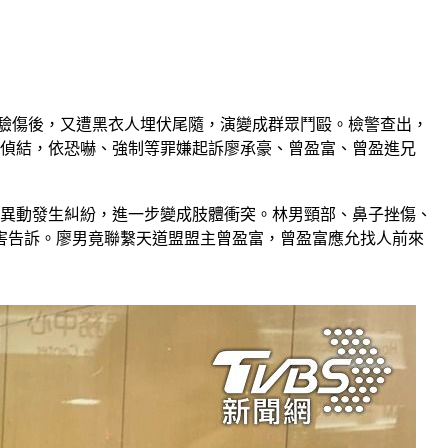
、驗傷後，又遭黑衣人埋伏尾隨，演變成群眾鬥毆。檢警查出，
）日偵結，依恐嚇、強制等罪嫌起訴廖承豪、曾盈富、曾盈進兄
地點異動發生糾紛，進一步變成肢體衝突。林男頸部、鼻子挫傷、
害告訴。廖男竟聯繫天道盟盟主曾盈富，曾盈富應允找人前來