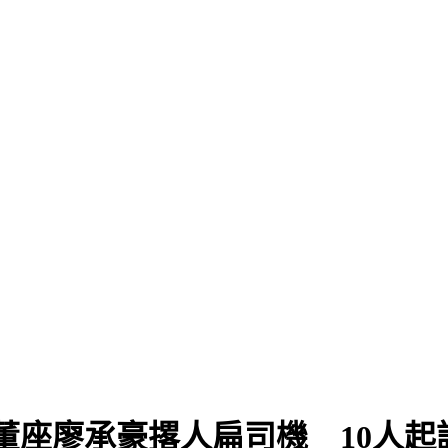
」
董座廖承豪撂人扁司機 10人起