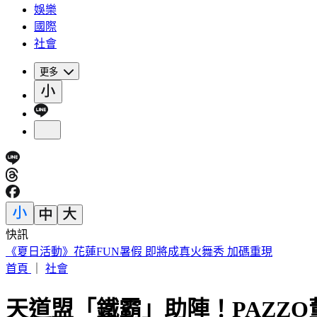
娛樂
國際
社會
更多
快訊
188萬《龍藏經》賣掉了！大戶不甩7折 店員爆「付現買原價
首頁
｜
社會
天道盟「鐵霸」助陣！PAZZO