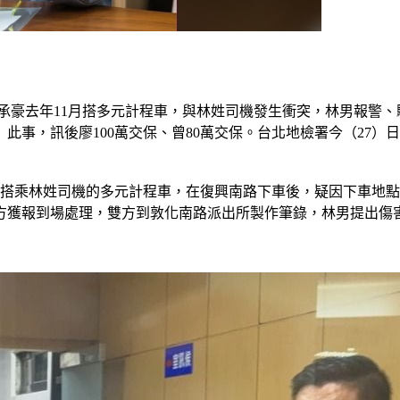
廖承豪去年11月搭多元計程車，與林姓司機發生衝突，林男報警
此事，訊後廖100萬交保、曾80萬交保。台北地檢署今（27
理王孝傑搭乘林姓司機的多元計程車，在復興南路下車後，疑因下車
方獲報到場處理，雙方到敦化南路派出所製作筆錄，林男提出傷