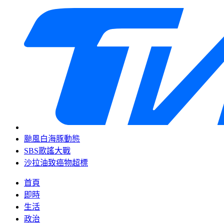
颱風白海豚動態
SBS歌謠大戰
沙拉油致癌物超標
首頁
即時
生活
政治