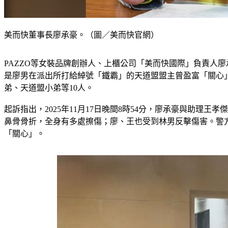
美而快董事長廖承豪。（圖／美而快官網）
PAZZO等女裝品牌創辦人、上櫃公司「美而快國際」負責人
是廖男在派出所打給綽號「鐵霸」的天道盟盟主曾盈富「關心」
弟、天道盟小弟等10人。
起訴指出，2025年11月17日晚間8時54分，廖承豪與助
鼻骨骨折，全身有多處擦傷；廖、王也受到林男反擊傷害。警
「關心」。