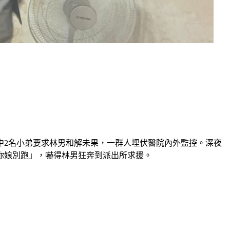
中2名小弟要求林男和解未果，一群人埋伏醫院內外監控。深夜
你娘別跑」，嚇得林男狂奔到派出所求援。