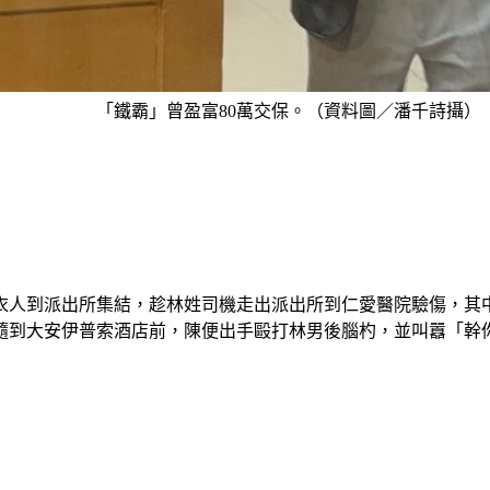
「鐵霸」曾盈富80萬交保。（資料圖／潘千詩攝）
衣人到派出所集結，趁林姓司機走出派出所到仁愛醫院驗傷，其
尾隨到大安伊普索酒店前，陳便出手毆打林男後腦杓，並叫囂「幹