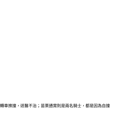
左轉車擦撞，送醫不治；苗栗通霄則是兩名騎士，都是因為自撞