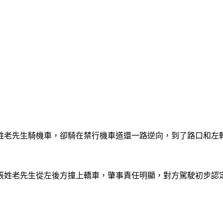
張姓老先生騎機車，卻騎在禁行機車道還一路逆向，到了路口和
張姓老先生從左後方撞上轎車，肇事責任明顯，對方駕駛初步認