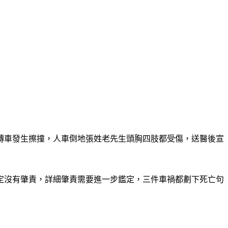
左轉車發生擦撞，人車倒地張姓老先生頭胸四肢都受傷，送醫後宣
定沒有肇責，詳細肇責需要進一步鑑定，三件車禍都劃下死亡句