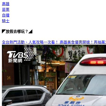
高雄
苗栗
自撞
騎士
◤放假去哪玩？◢
全台熱門活動、人氣攻略一次看！
高雄美食優惠開搶！再抽萬