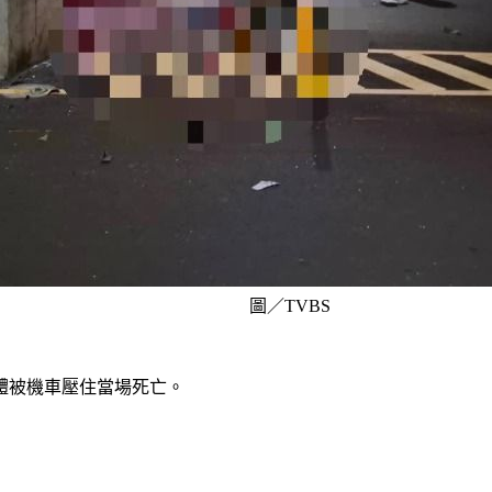
圖／TVBS
體被機車壓住當場死亡。