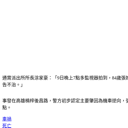
通霄派出所所長涂家豪：「9日晚上7點多監視器拍到，84歲
告不治。」
事發在高雄楠梓後昌路，警方初步認定主要肇因為機車逆向，
點。
車禍
死亡