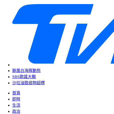
颱風白海豚動態
SBS歌謠大戰
沙拉油致癌物超標
首頁
即時
生活
政治