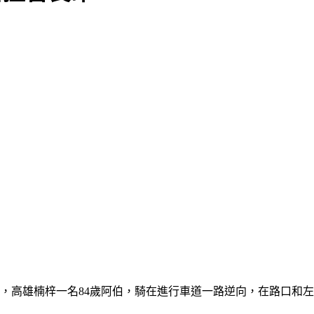
命，高雄楠梓一名84歲阿伯，騎在進行車道一路逆向，在路口和