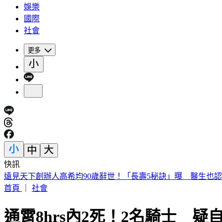
娛樂
國際
社會
更多
快訊
遠見天下創辦人高希均90歲辭世！「長壽5秘訣」曝 醫生也
首頁
｜
社會
通霄8hrs內2死！2名騎士 疑