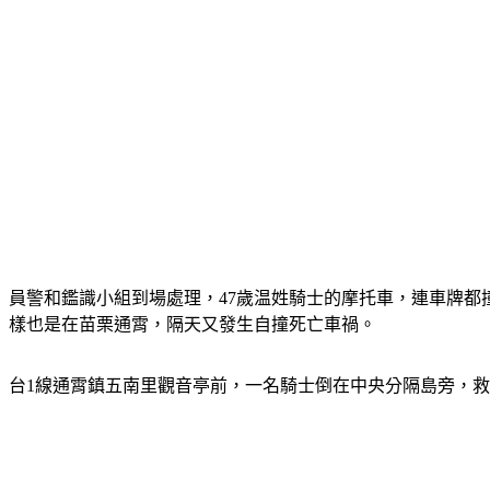
員警和鑑識小組到場處理，47歲温姓騎士的摩托車，連車牌都
樣也是在苗栗通霄，隔天又發生自撞死亡車禍。
台1線通霄鎮五南里觀音亭前，一名騎士倒在中央分隔島旁，