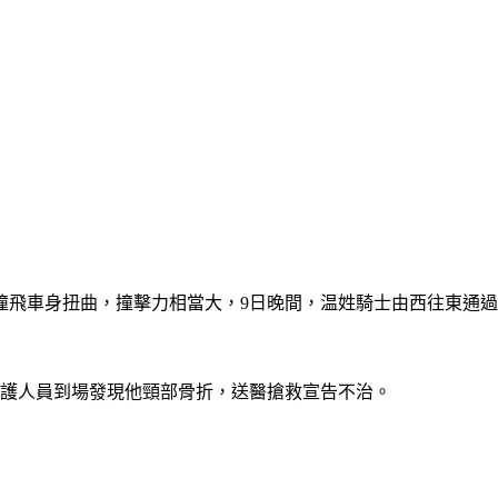
撞飛車身扭曲，撞擊力相當大，9日晚間，温姓騎士由西往東通
救護人員到場發現他頸部骨折，送醫搶救宣告不治。