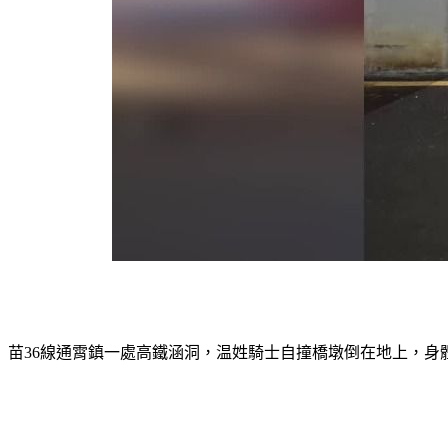
苗36線通霄鎮一處高鐵涵洞，温姓騎士自撞橋墩倒在地上，身