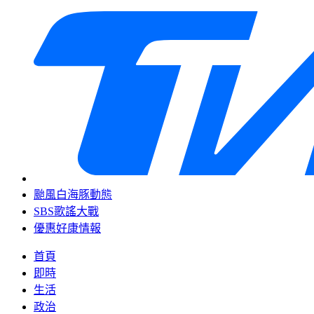
颱風白海豚動態
SBS歌謠大戰
優惠好康情報
首頁
即時
生活
政治