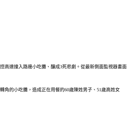
失控高速撞入路邊小吃攤、釀成3死悲劇。從最新側面監視器畫面
角的小吃攤，造成正在用餐的60歲陳姓男子、51歲高姓女