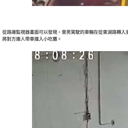
從路邊監視器畫面可以發現，曾男駕駛的車輛在從東湖路轉入
將對方連人帶車撞入小吃攤。