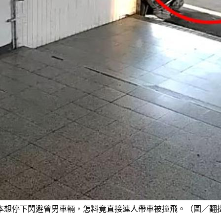
本想停下閃避曾男車輛，怎料竟直接連人帶車被撞飛。（圖／翻