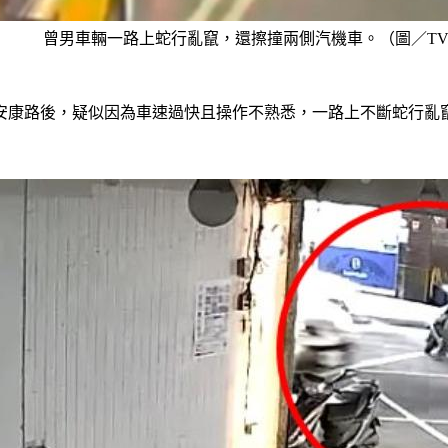
曾男車輛一路上蛇行亂竄，還擦撞兩側汽機車。（圖／TV
安康路後，疑似因為車速過快且操作不熟悉，一路上不斷蛇行亂