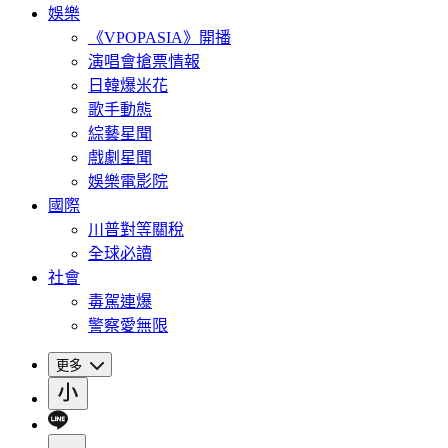
娛樂
《VPOPASIA》開播
演唱會搶票情報
日韓爆米花
歌手動態
綜藝星聞
戲劇星聞
娛樂電影院
國際
川普對等關稅
全球必讀
社會
毒駕連爆
警察愛無限
更多