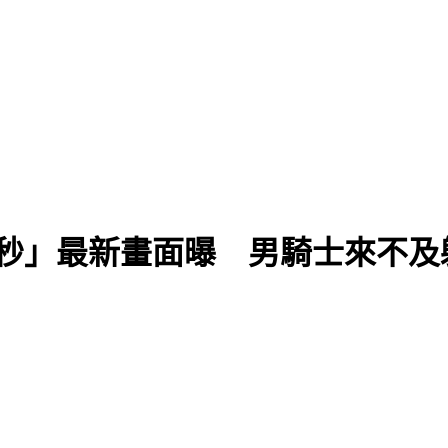
末
2秒」最新畫面曝 男騎士來不及