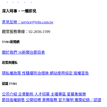
深入時事，一觸即見
意見反映：service@tvbs.com.tw
觀眾服務專線：02-2656-1599
TVBS新聞網
關於我們
56新聞台節目表
政策與隱私
隱私權政策
性騷擾防治措施
網站使用協定
版權宣告
認識 TVBS
公司介紹
企業動態
人才招募
主播專區
星藝象娛樂
節目版權銷售
公開招標
業務服務
官方聲明
獲獎紀錄／認證