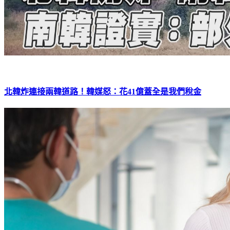
北韓炸連接兩韓道路！韓媒怒：花41億蓋全是我們稅金