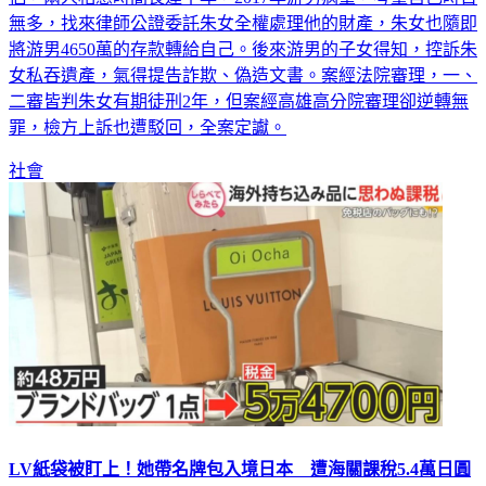
無多，找來律師公證委託朱女全權處理他的財產，朱女也隨即
將游男4650萬的存款轉給自己。後來游男的子女得知，控訴朱
女私吞遺產，氣得提告詐欺、偽造文書。案經法院審理，一、
二審皆判朱女有期徒刑2年，但案經高雄高分院審理卻逆轉無
罪，檢方上訴也遭駁回，全案定讞。
社會
LV紙袋被盯上！她帶名牌包入境日本 遭海關課稅5.4萬日圓