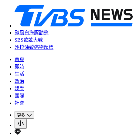
颱風白海豚動態
SBS歌謠大戰
沙拉油致癌物超標
首頁
即時
生活
政治
娛樂
國際
社會
更多