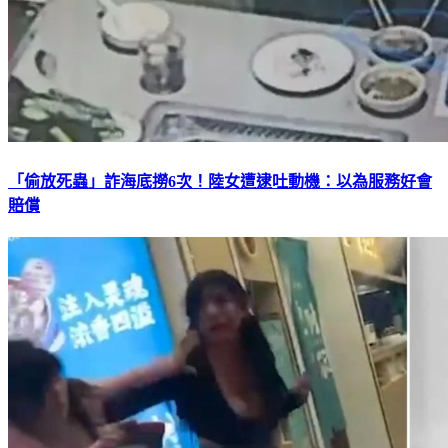
「偷放死蟲」詐海底撈6次！陸女遭逮吐動機：以為服務好會
賠償