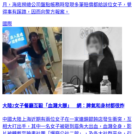
月，海底撈總公司盤點帳務時發現多筆賠償都給該位女子，覺
得事有蹊蹺，因而向警方報案。
國際
大陸2女子餐廳互毆「血濺大腿」 網：脾氣和身材都很炸
中國大陸上海近期有兩位女子在一家連鎖餛飩店發生衝突，互
相大打出手，其中一名女子被砸到眉角大出血，血濺全身，影
片被轉載至臉書社團「爆廢公社二館」，及各大社群平台，引