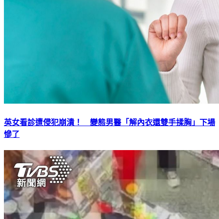
英女看診遭侵犯崩潰！ 變態男醫「解內衣還雙手揉胸」下場
慘了