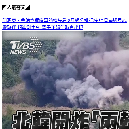
◤人氣夯文◢
何潤東、曹佑寧獨家專訪搶先看
8月緣分排行榜 這星座遇見心
靈夥伴
超準測字!這輩子正緣何時會出現