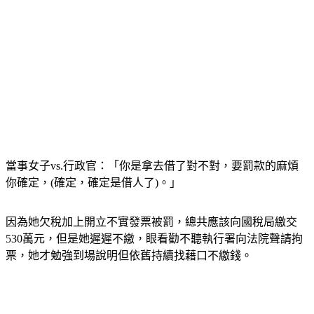
當事女子vs.行政官：「你是拿去借了對不對，要罰款的麻煩
你確定，(確定，確定是借人了)。」
因為她欠稅加上開立不實發票被罰，總共應該向國稅局繳交
530萬元，但是她遲遲不繳，眼看勸不聽執行署向法院聲請拘
票，她才勉強到場說明但依舊持續找藉口不繳錢。