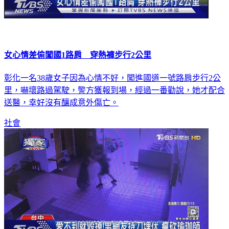
女心情差偷闖國1路肩 穿熱褲步行2公里
彰化一名38歲女子因為心情不好，闖進國道一號路肩步行2公
里，嚇壞路過駕駛，警方獲報到場，經過一番勸說，她才配合
送醫，幸好沒有釀成意外傷亡。
社會