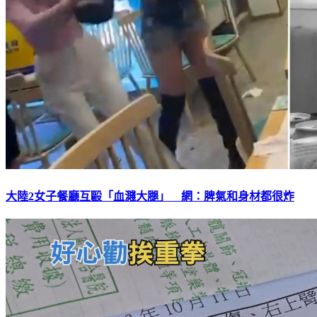
大陸2女子餐廳互毆「血濺大腿」 網：脾氣和身材都很炸