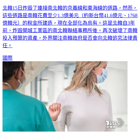
北韓15日炸毀了連接南北韓的京義線和東海線的道路，然而，
這些道路是南韓花費至少1.3億美元（約新台幣41.6億元、1768
億韓元）的稅金所建造，現在全部化為烏有。這是北韓自3年
前，炸毀開城工業區的南北韓聯絡事務所後，再次破壞了南韓
投入預算的資產，外界關注南韓政府是否會向北韓追究法律責
任。
國際