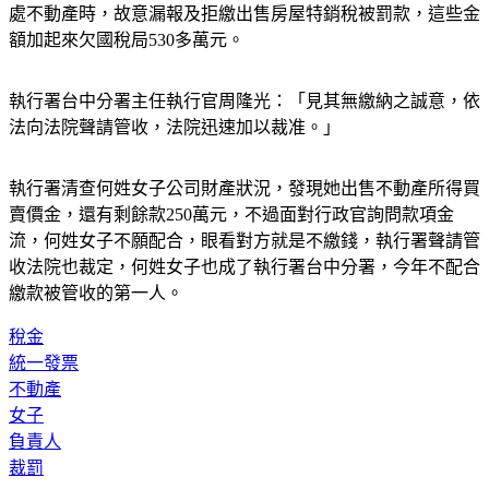
處不動產時，故意漏報及拒繳出售房屋特銷稅被罰款，這些金
額加起來欠國稅局530多萬元。
執行署台中分署主任執行官周隆光：「見其無繳納之誠意，依
法向法院聲請管收，法院迅速加以裁准。」
執行署清查何姓女子公司財產狀況，發現她出售不動產所得買
賣價金，還有剩餘款250萬元，不過面對行政官詢問款項金
流，何姓女子不願配合，眼看對方就是不繳錢，執行署聲請管
收法院也裁定，何姓女子也成了執行署台中分署，今年不配合
繳款被管收的第一人。
稅金
統一發票
不動產
女子
負責人
裁罰