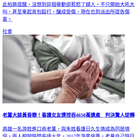
此拍肩提醒，沒想到這個舉動卻惹怒了婦人，不只開始大吼大
叫，甚至拿起背包毆打，釀成受傷，現在也到派出所提告傷
害。
社會
老董大談黃昏戀！看護女友遭控吞4650萬遺產 判決驚人逆轉
高雄一名游姓進口商老董，與朱姓看護日久生情成為同居情
侶，兩人相戀時間長達十年，2017年游男病重，考量自己時日