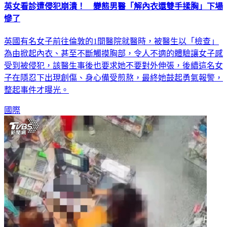
英女看診遭侵犯崩潰！ 變態男醫「解內衣還雙手揉胸」下場
慘了
英國有名女子前往倫敦的1間醫院就醫時，被醫生以「檢查」
為由掀起內衣、甚至不斷觸摸胸部，令人不適的體驗讓女子感
受到被侵犯，該醫生事後也要求她不要對外伸張，後續這名女
子在隱忍下出現創傷、身心備受煎熬，最終她鼓起勇氣報警，
整起事件才曝光。
國際