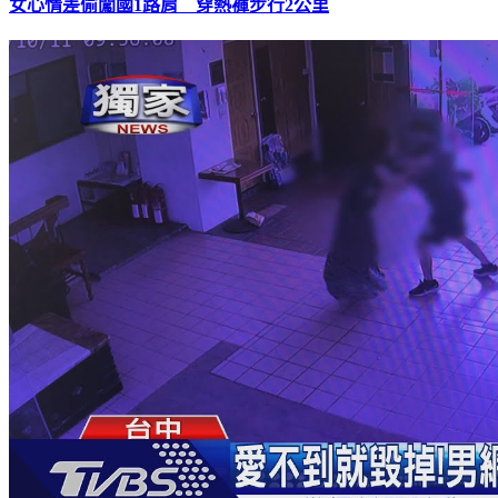
女心情差偷闖國1路肩 穿熱褲步行2公里