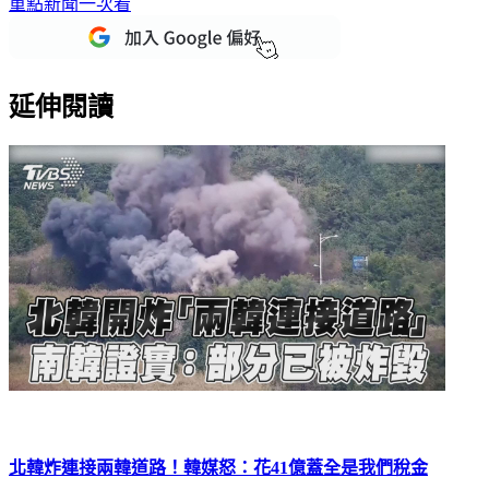
重點新聞一次看
延伸閱讀
北韓炸連接兩韓道路！韓媒怒：花41億蓋全是我們稅金