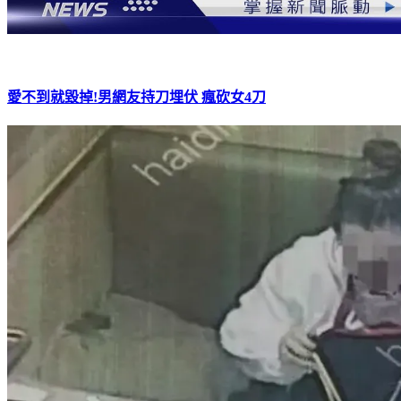
愛不到就毀掉!男網友持刀埋伏 瘋砍女4刀