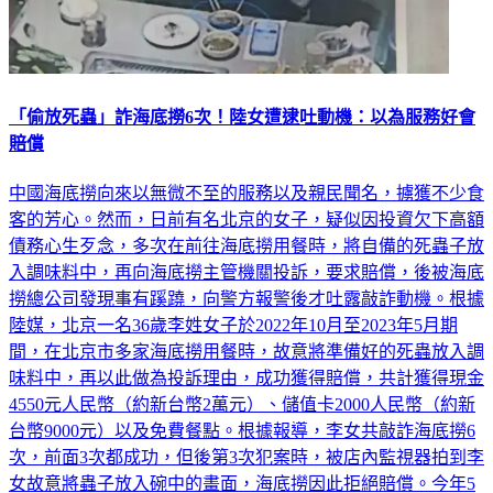
「偷放死蟲」詐海底撈6次！陸女遭逮吐動機：以為服務好會
賠償
中國海底撈向來以無微不至的服務以及親民聞名，擄獲不少食
客的芳心。然而，日前有名北京的女子，疑似因投資欠下高額
債務心生歹念，多次在前往海底撈用餐時，將自備的死蟲子放
入調味料中，再向海底撈主管機關投訴，要求賠償，後被海底
撈總公司發現事有蹊蹺，向警方報警後才吐露敲詐動機。根據
陸媒，北京一名36歲李姓女子於2022年10月至2023年5月期
間，在北京市多家海底撈用餐時，故意將準備好的死蟲放入調
味料中，再以此做為投訴理由，成功獲得賠償，共計獲得現金
4550元人民幣（約新台幣2萬元）、儲值卡2000人民幣（約新
台幣9000元）以及免費餐點。根據報導，李女共敲詐海底撈6
次，前面3次都成功，但後第3次犯案時，被店內監視器拍到李
女故意將蟲子放入碗中的畫面，海底撈因此拒絕賠償。今年5