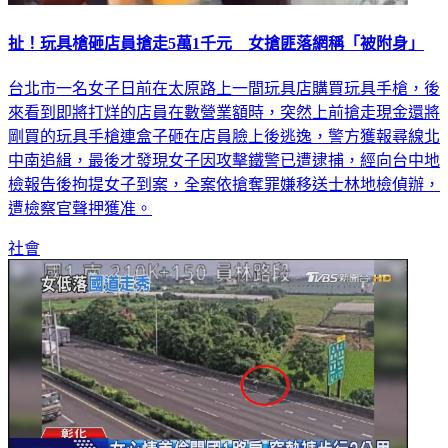
扯！玩具槍砸店員搶走5萬1千元 女搶匪落網稱「被附身」
台北市一名女子日前在太原路上一間玩具店購買玩具手槍，後
來看到即將打烊的店員在數營業額時，突然上前搶走現金還將
剛買的玩具手槍連盒子砸在店員臉上後逃逸，警方獲報尋線北
中南追緝，最後才發現女子因攻擊鐵警已遭逮捕，經向台中地
檢報告後拘提女子到案，全案依搶奪罪嫌移送士林地檢偵辦，
遭檢察官聲押獲准。
社會