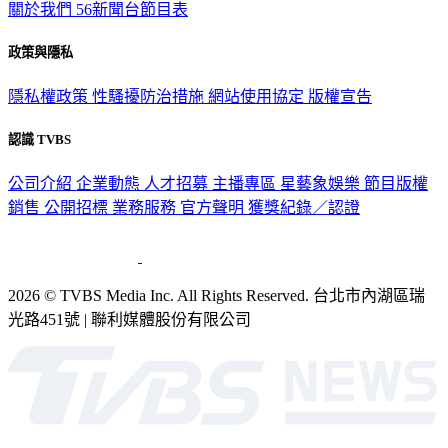
關於我們
56新聞台節目表
政策與隱私
隱私權政策
性騷擾防治措施
網站使用協定
版權宣告
認識 TVBS
公司介紹
企業動態
人才招募
主播專區
星藝象娛樂
節目版權
銷售
公開招標
業務服務
官方聲明
獲獎紀錄／認證
2026 © TVBS Media Inc. All Rights Reserved. 台北市內湖區瑞
光路451號 | 聯利媒體股份有限公司