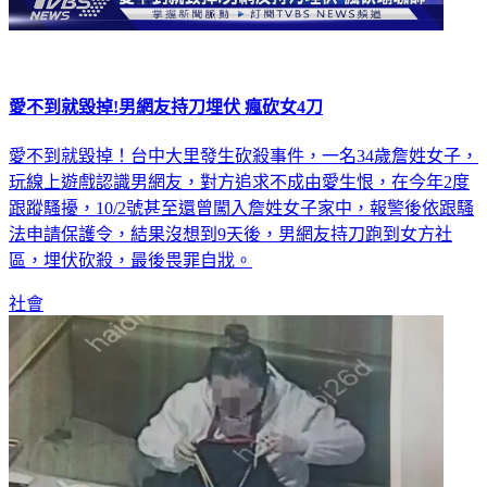
愛不到就毀掉!男網友持刀埋伏 瘋砍女4刀
愛不到就毀掉！台中大里發生砍殺事件，一名34歲詹姓女子，
玩線上遊戲認識男網友，對方追求不成由愛生恨，在今年2度
跟蹤騷擾，10/2號甚至還曾闖入詹姓女子家中，報警後依跟騷
法申請保護令，結果沒想到9天後，男網友持刀跑到女方社
區，埋伏砍殺，最後畏罪自戕。
社會