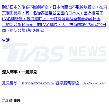
到訪日本的旅客不斷創新高，日本海關也不敢掉以輕心。在東
京羽田機場，有一名從泰國曼谷回國的日本人，因為攜帶了
LV名牌紙袋，被海關盯上，一打開發現裡面裝著48萬日圓
（約新台幣10萬元）的LV名牌包，因此被海關課稅5萬4700日
圓（約新台幣1萬1249元）。
生活
深入時事，一觸即見
意見反映：service@tvbs.com.tw
觀眾服務專線：02-2656-1599
TVBS新聞網