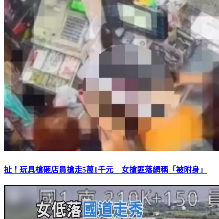
扯！玩具槍砸店員搶走5萬1千元 女搶匪落網稱「被附身」