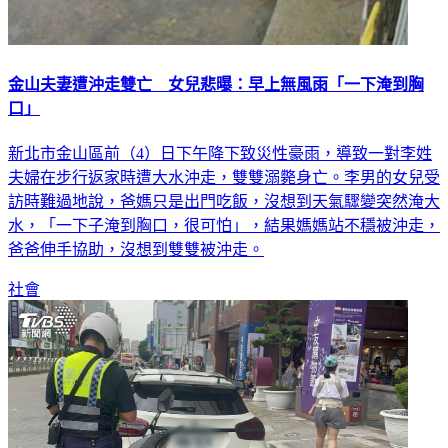
金山夫妻遭沖走雙亡 女兒悲曝：早上無風雨「一下淹到胸
口」
新北市金山區前（4）日下午降下致災性豪雨，導致一對李姓
夫婦在步行返家時遭大水沖走，雙雙溺斃身亡。李男的女兒受
訪時難過地說，爸媽只是出門吃飯，沒想到天氣驟變突然淹大
水，「一下子淹到胸口，很可怕」，結果媽媽站不穩被沖走，
爸爸伸手協助，沒想到雙雙被沖走。
社會