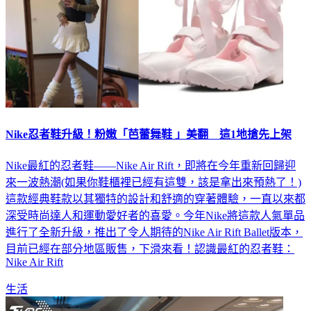
Nike忍者鞋升級！粉嫩「芭蕾舞鞋 」美翻 這1地搶先上架
Nike最紅的忍者鞋——Nike Air Rift，即將在今年重新回歸迎
來一波熱潮(如果你鞋櫃裡已經有這雙，該是拿出來預熱了！)
這款經典鞋款以其獨特的設計和舒適的穿著體驗，一直以來都
深受時尚達人和運動愛好者的喜愛。今年Nike將這款人氣單品
進行了全新升級，推出了令人期待的Nike Air Rift Ballet版本，
目前已經在部分地區販售，下滑來看！認識最紅的忍者鞋：
Nike Air Rift
生活