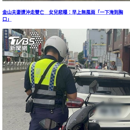
金山夫妻遭沖走雙亡 女兒悲曝：早上無風雨「一下淹到胸
口」