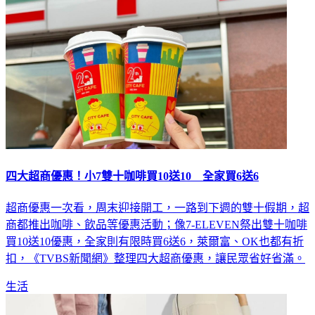
四大超商優惠！小7雙十咖啡買10送10 全家買6送6
超商優惠一次看，周末迎接開工，一路到下週的雙十假期，超
商都推出咖啡、飲品等優惠活動；像7-ELEVEN祭出雙十咖啡
買10送10優惠，全家則有限時買6送6，萊爾富、OK也都有折
扣，《TVBS新聞網》整理四大超商優惠，讓民眾省好省滿。
生活