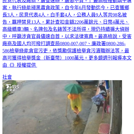
民意代表及廠商，嚴查速辦，嚴懲不貸。」最高檢推動靖平專
案，執行綠能掃黑肅貪政策，自今年6月發動迄今，已查獲鄉
長3人，民意代表4人，白手套4人，公務人員9人等共98名被
告，羈押禁見13人，累計查扣金額2206萬餘元、日幣4萬元、
高級轎車3輛、名牌包及名錶等不法所得，現仍持續擴大偵辦
中，呼籲涉貪官員儘速自首，以求法律寬典。最高檢說，受害
廠商及國人均可撥打調查局0800-007-007、廉政署0800-286-
586檢舉綠能貪官污吏，依獎勵保護檢舉貪污瀆職辦法等，最
高可獲得檢舉獎金（新臺幣）1000萬元。更多鏡週刊報導本文
由《》授權提供
社會