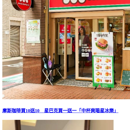
摩斯咖啡買10送10 星巴克買一送一「中杯爽喝星冰樂」