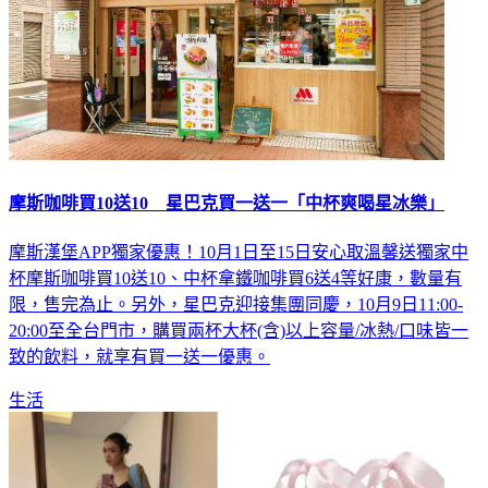
摩斯咖啡買10送10 星巴克買一送一「中杯爽喝星冰樂」
摩斯漢堡APP獨家優惠！10月1日至15日安心取溫馨送獨家中
杯摩斯咖啡買10送10、中杯拿鐵咖啡買6送4等好康，數量有
限，售完為止。另外，星巴克迎接集團同慶，10月9日11:00-
20:00至全台門市，購買兩杯大杯(含)以上容量/冰熱/口味皆一
致的飲料，就享有買一送一優惠。
生活