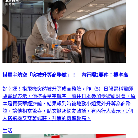
搭星宇航空「突被升等商務艙」！ 內行曝2要件：機率高
好幸運！搭飛機突然被升等成商務艙，昨（5）日腸胃科醫師
胡書瑋表示，他搭乘星宇航空，前往日本參加學術研討會，原
本是買豪華經濟艙，結果報到時被地勤小姐意外升等為商務
艙，讓他相當驚喜，貼文掀起網友熱議，有內行人表示，1個
人搭飛機又穿著端莊，升等的機率較高。
生活