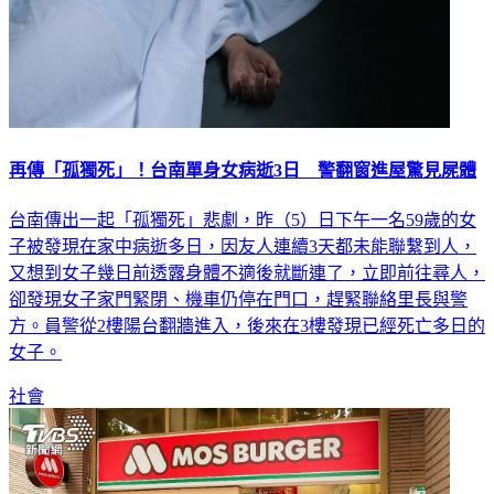
再傳「孤獨死」！台南單身女病逝3日 警翻窗進屋驚見屍體
台南傳出一起「孤獨死」悲劇，昨（5）日下午一名59歲的女
子被發現在家中病逝多日，因友人連續3天都未能聯繫到人，
又想到女子幾日前透露身體不適後就斷連了，立即前往尋人，
卻發現女子家門緊閉、機車仍停在門口，趕緊聯絡里長與警
方。員警從2樓陽台翻牆進入，後來在3樓發現已經死亡多日的
女子。
社會