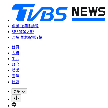
颱風白海豚動態
SBS歌謠大戰
沙拉油致癌物超標
首頁
即時
生活
政治
娛樂
國際
社會
更多