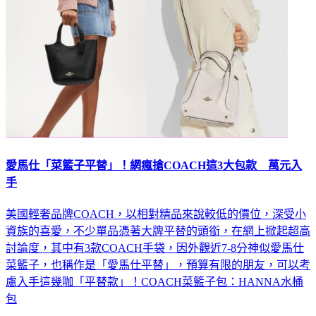
愛馬仕「菜籃子平替」！網瘋搶COACH這3大包款 萬元入
手
美國輕奢品牌COACH，以相對精品來說較低的價位，深受小
資族的喜愛，不少單品憑著大牌平替的頭銜，在網上掀起超高
討論度，其中有3款COACH手袋，因外觀近7-8分神似愛馬仕
菜籃子，也稱作是「愛馬仕平替」，預算有限的朋友，可以考
慮入手這幾咖「平替款」！COACH菜籃子包：HANNA水桶
包