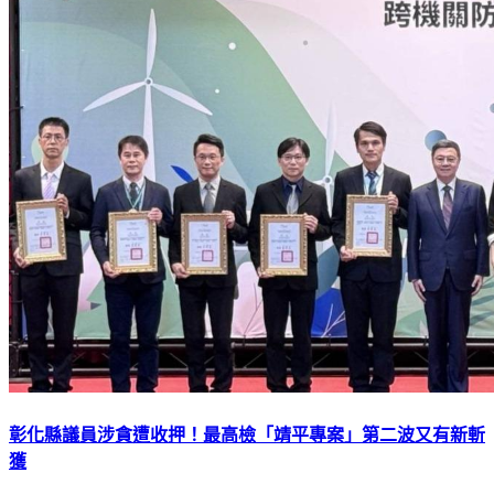
彰化縣議員涉貪遭收押！最高檢「靖平專案」第二波又有新斬
獲