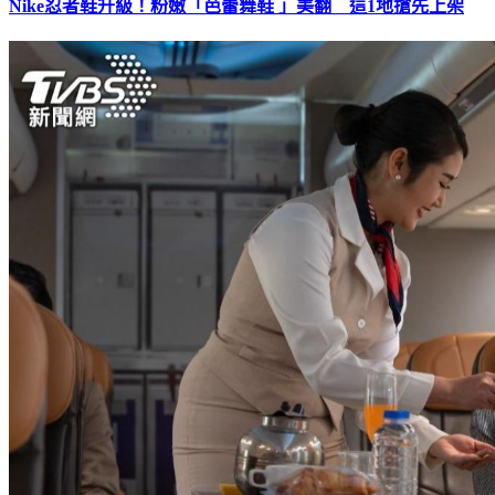
Nike忍者鞋升級！粉嫩「芭蕾舞鞋 」美翻 這1地搶先上架