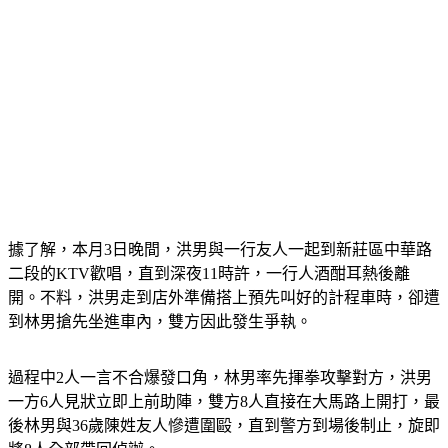
據了解，本月3日晚間，洪男與一行友人一起到新莊區中華路
二段的KTV歡唱，直到深夜11時許，一行人酒酣耳熱後離
開。不料，洪男走到店外準備搭上預先叫好的計程車時，卻遭
到林男搶先坐進車內，雙方因此發生爭執。
過程中2人一言不合爆發口角，林男率先揮拳攻擊對方，洪男
一方6人見狀立即上前助陣，雙方8人直接在大馬路上開打，最
後林男與36歲陳姓友人慘遭圍毆，直到警方到場後制止，旋即