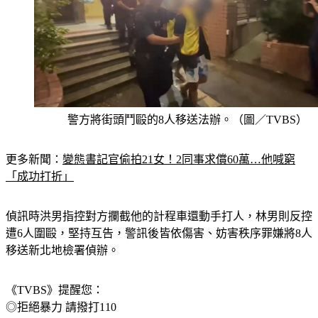
警方將街頭鬥毆的8人移送法辦。（圖／TVBS）
更多新聞：
變態書記官偷拍21女！2同事求償60萬…他喊窮
「成功打折」
偵訊時洪男指控對方攔截他的計程車還動手打人，林男則反控
遭6人圍毆，堅持互告，警訊後皆依傷害、妨害秩序罪嫌將8人
移送新北地檢署偵辦。
《TVBS》提醒您：
◎拒絕暴力 請撥打110