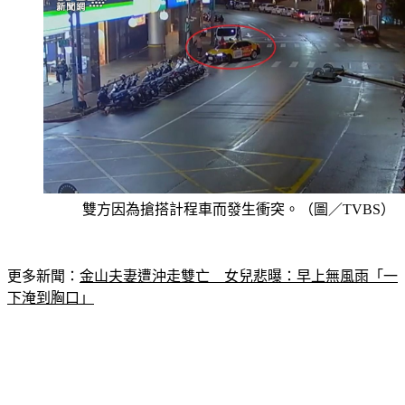
雙方因為搶搭計程車而發生衝突。（圖／TVBS）
更多新聞：
金山夫妻遭沖走雙亡　女兒悲曝：早上無風雨「一
下淹到胸口」