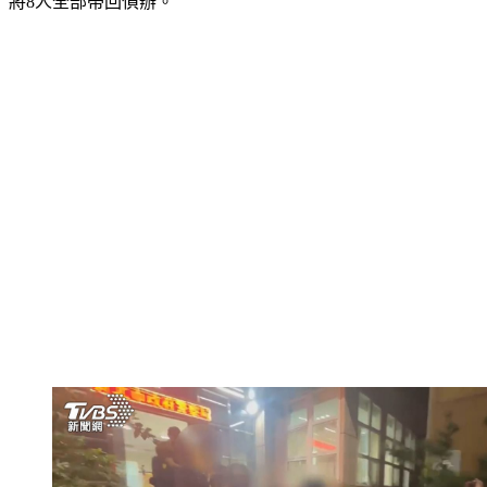
將8人全部帶回偵辦。