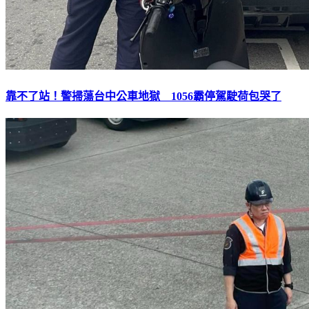
靠不了站！警掃蕩台中公車地獄 1056霸停駕駛荷包哭了