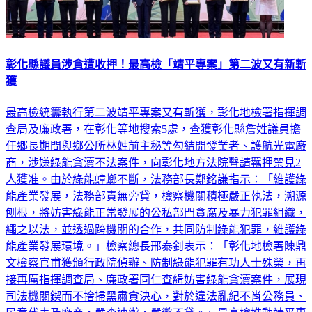
彰化縣議員涉貪遭收押！最高檢「靖平專案」第二波又有新斬
獲
最高檢統籌執行第二波靖平專案又有斬獲，彰化地檢署指揮調
查局及廉政署，在彰化等地搜索5處，查獲彰化縣詹姓議員擔
任鄉長期間與鄉公所林姓前主秘等勾結開發業者、護航光電廠
商，涉嫌綠能貪瀆不法案件，向彰化地方法院聲請羈押禁見2
人獲准。由於綠能蟑螂不斷，法務部長鄭銘謙指示：「維護綠
能產業發展，法務部責無旁貸，檢察機關積極嚴正執法，溯源
刨根，將妨害綠能正常發展的公私部門貪腐及暴力犯罪組織，
繩之以法，並透過跨機關的合作，共同防制綠能犯罪，維護綠
能產業發展環境。」檢察總長邢泰釗表示：「彰化地檢署陳鼎
文檢察官甫獲頒行政院偵辦、防制綠能犯罪有功人士殊榮，再
接再厲指揮調查局、廉政署同仁查緝妨害綠能貪瀆案件，展現
司法機關鍥而不捨掃黑肅貪決心，對於違法亂紀不肖公務員、