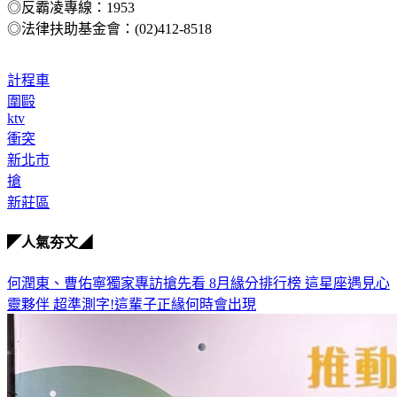
◎反霸凌專線：1953
◎法律扶助基金會：(02)412-8518
計程車
圍毆
ktv
衝突
新北市
搶
新莊區
◤人氣夯文◢
何潤東、曹佑寧獨家專訪搶先看
8月緣分排行榜 這星座遇見心
靈夥伴
超準測字!這輩子正緣何時會出現