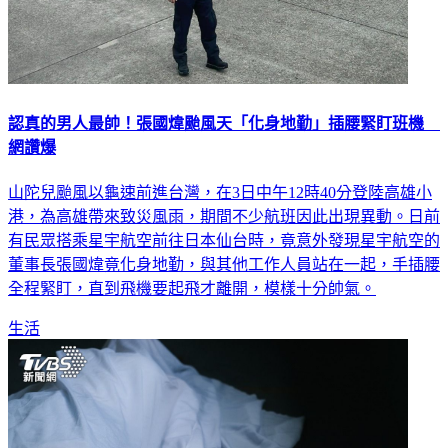
認真的男人最帥！張國煒颱風天「化身地勤」插腰緊盯班機
網讚爆
山陀兒颱風以龜速前進台灣，在3日中午12時40分登陸高雄小
港，為高雄帶來致災風雨，期間不少航班因此出現異動。日前
有民眾搭乘星宇航空前往日本仙台時，竟意外發現星宇航空的
董事長張國煒竟化身地勤，與其他工作人員站在一起，手插腰
全程緊盯，直到飛機要起飛才離開，模樣十分帥氣。
生活