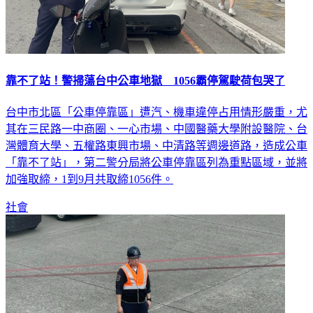
靠不了站！警掃蕩台中公車地獄 1056霸停駕駛荷包哭了
台中市北區「公車停靠區」遭汽、機車違停占用情形嚴重，尤
其在三民路一中商圈、一心市場、中國醫藥大學附設醫院、台
灣體育大學、五權路東興市場、中清路等週邊道路，造成公車
「靠不了站」，第二警分局將公車停靠區列為重點區域，並將
加強取締，1到9月共取締1056件。
社會