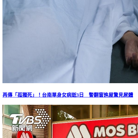
再傳「孤獨死」！台南單身女病逝3日 警翻窗進屋驚見屍體