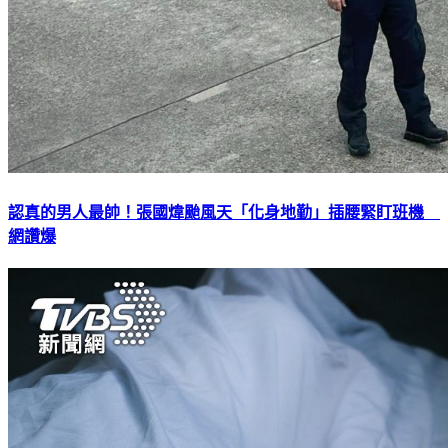
認真的男人最帥！張國煒颱風天「化身地勤」插腰緊盯班機
網讚爆