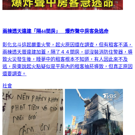
兩棟透天違建「隔44間房」 爆炸聲中房客急逃命
彰化北斗這起嚴重火警，起火原因還在調查，但有租客不滿，
兩棟透天厝違建加蓋，隔了４４間房，卻沒裝消防住警器，導
致火災發生後，睡夢中的租客根本不知道，有人因此來不及
逃，房東說起火點疑似是平房內的租客抽菸導致，但真正原因
還要調查。
社會