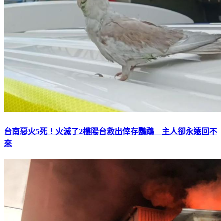
台南惡火5死！火滅了2樓陽台救出倖存鸚鵡 主人卻永遠回不
來