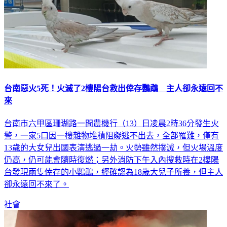
台南惡火5死！火滅了2樓陽台救出倖存鸚鵡 主人卻永遠回不
來
台南市六甲區珊瑚路一間農機行（13）日凌晨2時36分發生火
警，一家5口因一樓雜物堆積阻礙逃不出去，全部罹難，僅有
13歲的大女兒出國表演逃過一劫。火勢雖然撲滅，但火場溫度
仍高，仍可能會隨時復燃；另外消防下午入內搜救時在2樓陽
台發現兩隻倖存的小鸚鵡，經確認為18歲大兒子所養，但主人
卻永遠回不來了。
社會