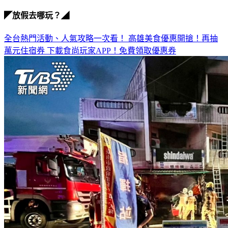
農機行
◤放假去哪玩？◢
全台熱門活動、人氣攻略一次看！
高雄美食優惠開搶！再抽
萬元住宿券
下載食尚玩家APP！免費領取優惠券