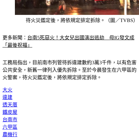
待火災鑑定後，將依規定排定拆除。（圖／TVBS）
更多新聞：
台南5死惡火！大女兒出國演出逃劫　母IG發文成
「最後祝福」
工務局指出，目前南市列管待拆違建數約3萬3千件，以有危害
公共安全，新舊一律列入優先拆除。至於今晨發生在六甲區的
火警案，待火災鑑定後，將依規定排定拆除。
大火
違建
透天厝
鐵皮屋
台南市
六甲區