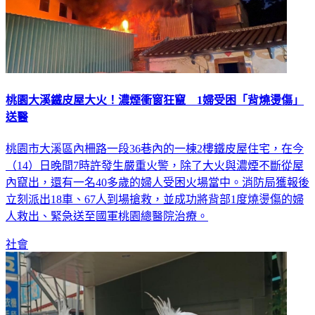
桃園大溪鐵皮屋大火！濃煙衝窗狂竄 1婦受困「背燒燙傷」
送醫
桃園市大溪區內柵路一段36巷內的一棟2樓鐵皮屋住宅，在今
（14）日晚間7時許發生嚴重火警，除了大火與濃煙不斷從屋
內竄出，還有一名40多歲的婦人受困火場當中。消防局獲報後
立刻派出18車、67人到場搶救，並成功將背部1度燒燙傷的婦
人救出、緊急送至國軍桃園總醫院治療。
社會