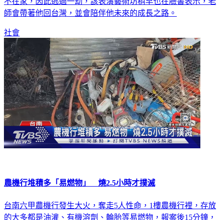
原因尚待釐清。而火警發生當下，陳男的大女兒正巧出國表演
不在家，因此逃過一劫，該表演藝術坊稍早也在臉書表示，老
師會帶著他回台灣，並會陪伴他未來的成長之路。
社會
農機行堆積多「易燃物」 燒2.5小時才撲滅
台南六甲農機行發生大火，奪走5人性命，1樓農機行裡，存放