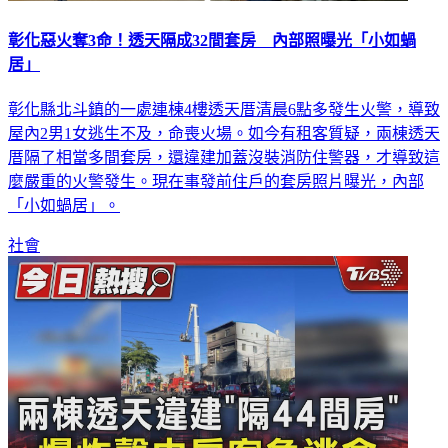
彰化惡火奪3命！透天隔成32間套房 內部照曝光「小如蝸
居」
彰化縣北斗鎮的一處連棟4樓透天厝清晨6點多發生火警，導致
屋內2男1女逃生不及，命喪火場。如今有租客質疑，兩棟透天
厝隔了相當多間套房，還違建加蓋沒裝消防住警器，才導致這
麼嚴重的火警發生。現在事發前住戶的套房照片曝光，內部
「小如蝸居」。
社會