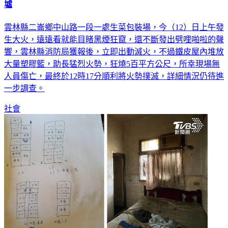
有片／黑煙竄天！雲林生菜包裝場陷紅光火海 鐵皮狂燒成廢
墟
雲林縣二崙鄉中山路一段一處生菜包裝場，今（12）日上午發
生大火，遠遠看就能目睹黑煙狂竄，還不斷發出劈哩啪啦的聲
響，雲林縣消防局獲報後，立即出動滅火，不過鐵皮屋內堆放
大量塑膠籃，助長猛烈火勢，狂燒5百平方公尺，所幸現場無
人員傷亡，最終於12時17分順利將火勢撲滅，詳細情況仍待進
一步調查。
社會