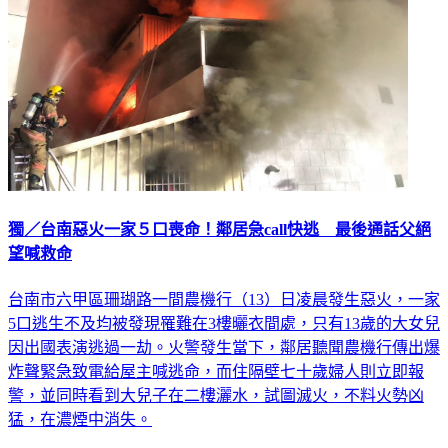
獨／台南惡火一家５口喪命！鄰居急call快逃 最後通話父絕
望喊救命
台南市六甲區珊瑚路一間農機行（13）日凌晨發生惡火，一家
5口逃生不及均被發現罹難在3樓曬衣間處，只有13歲的大女兒
因出國表演逃過一劫。火警發生當下，鄰居聽聞農機行傳出爆
炸聲緊急致電給屋主喊逃命，而住隔壁七十歲婦人則立即報
警，並同時看到大兒子在二樓灑水，試圖滅火，不料火勢凶
猛，在濃煙中消失。