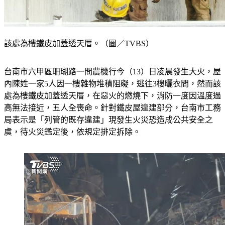
該處為樓鐵皮加蓋透天厝。（圖／TVBS）
台南市六甲區珊瑚路一間農機行今（13）日凌晨發生大火，屋
內陳姓一家5人因一樓雜物堆積阻礙，逃往3樓曬衣間，然而該
處為樓鐵皮加蓋透天厝，在惡火的燃燒下，消防一度因溫度過
高無法接近，五人全喪命。針對鐵皮屋違建部分，台南市工務
局表示是「列管的既存違建」現發生火災恐造成公共安全之
虞，待火災鑑定後，依規定排定拆除。