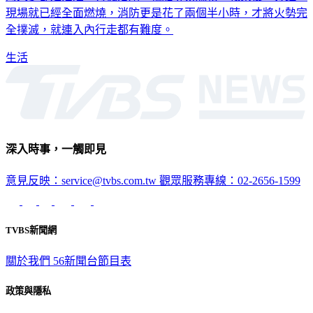
的大多都是油灌、有機溶劑、輪胎等易燃物，報案後15分鐘，
現場就已經全面燃燒，消防更是花了兩個半小時，才將火勢完
全撲滅，就連入內行走都有難度。
生活
深入時事，一觸即見
意見反映：service@tvbs.com.tw
觀眾服務專線：02-2656-1599
TVBS新聞網
關於我們
56新聞台節目表
政策與隱私