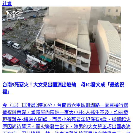
社會
台南5死惡火！大女兒出國演出逃劫 母IG發文成「最後祝
福」
今（13）日凌晨2時36分，台南市六甲區珊瑚路一處農機行慘
遭祝融吞噬，當時屋內陳姓一家大小共5人逃生不及，均被發
現罹難在3樓曬衣間處，而最小的死者年紀僅有8歲，詳細起火