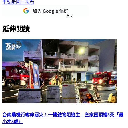
下載TVBS新聞APP，最新消息不漏接
加入TVBS新聞LINE，
重點新聞一次看
延伸閱讀
台南農機行奪命惡火！一樓雜物阻逃生 全家困頂樓5死「最