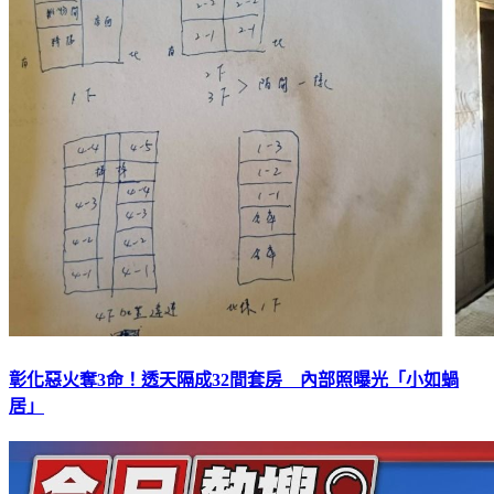
彰化惡火奪3命！透天隔成32間套房 內部照曝光「小如蝸
居」