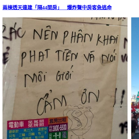
兩棟透天違建「隔44間房」 爆炸聲中房客急逃命