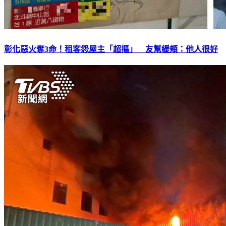
彰化惡火奪3命！租客怨屋主「超摳」 友幫緩頰：他人很好