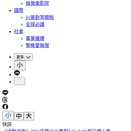
娛樂電影院
國際
川普對等關稅
全球必讀
社會
毒駕連爆
警察愛無限
更多
快訊