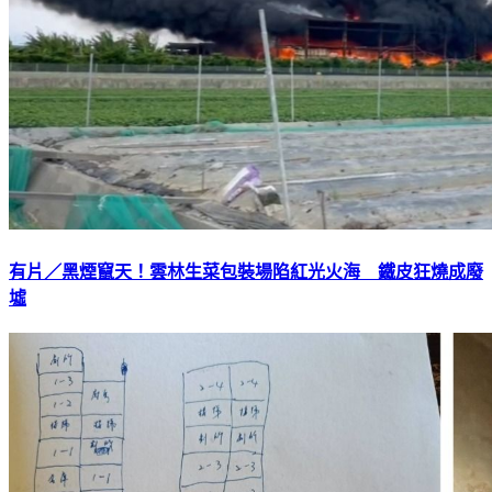
有片／黑煙竄天！雲林生菜包裝場陷紅光火海 鐵皮狂燒成廢
墟