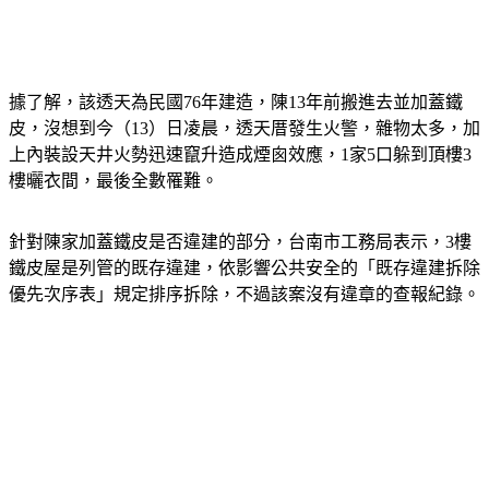
據了解，該透天為民國76年建造，陳13年前搬進去並加蓋鐵
皮，沒想到今（13）日凌晨，透天厝發生火警，雜物太多，加
上內裝設天井火勢迅速竄升造成煙囪效應，1家5口躲到頂樓3
樓曬衣間，最後全數罹難。
針對陳家加蓋鐵皮是否違建的部分，台南市工務局表示，3樓
鐵皮屋是列管的既存違建，依影響公共安全的「既存違建拆除
優先次序表」規定排序拆除，不過該案沒有違章的查報紀錄。