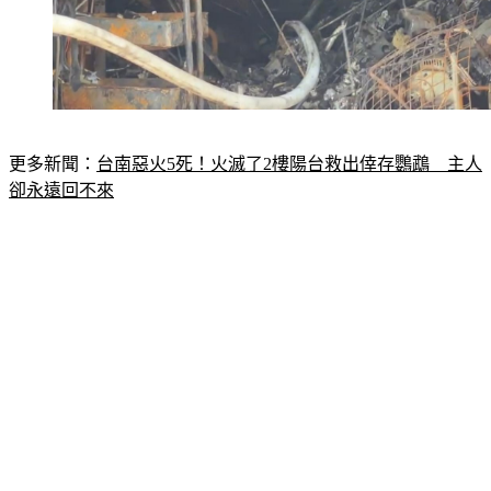
更多新聞：
台南惡火5死！火滅了2樓陽台救出倖存鸚鵡　主人
卻永遠回不來