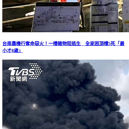
台南農機行奪命惡火！一樓雜物阻逃生 全家困頂樓5死「最
小才8歲」