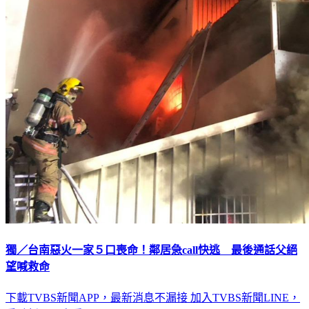
獨／台南惡火一家５口喪命！鄰居急call快逃 最後通話父絕
望喊救命