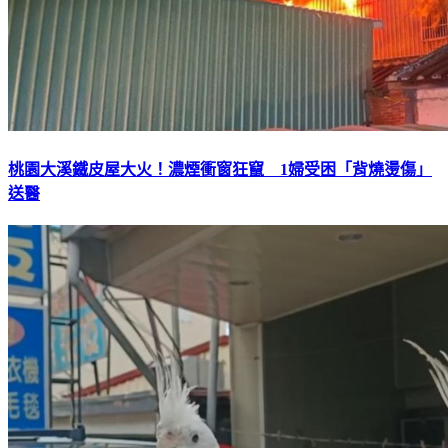
桃園大溪鐵皮屋大火！濃煙衝窗狂竄 1婦受困「背燒燙傷」
送醫