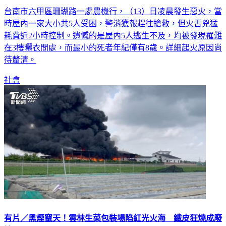
小才8歲」
台南市六甲區珊瑚路一處農機行，（13）日凌晨發生惡火，當
時屋內一家大小共5人受困，警消獲報趕往搶救，但火舌兇猛
耗費近2小時控制。遺憾的是屋內5人逃生不及，均被發現罹難
在3樓曬衣間處，而最小的死者年紀僅有8歲。詳細起火原因尚
待釐清。
社會