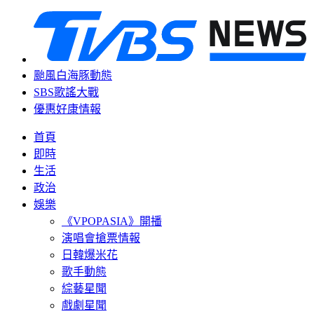
颱風白海豚動態
SBS歌謠大戰
優惠好康情報
首頁
即時
生活
政治
娛樂
《VPOPASIA》開播
演唱會搶票情報
日韓爆米花
歌手動態
綜藝星聞
戲劇星聞