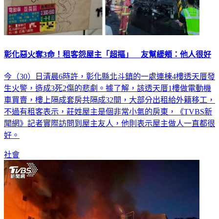
彰化惡火奪3命！租客怨屋主「超摳」 友幫緩頰：他人很好
今（30）日清晨6時許，彰化縣北斗鎮的一處連棟4樓透天厝發
生火警，造成3死2傷的悲劇。據了解，該透天厝1樓做電動機
車買賣，樓上隔成套房共隔成32間，大部分出租給外籍移工，
不過有租客表示，莊姓屋主是個非常小氣的房東，《TVBS新
聞網》記者實際訪問到屋主友人，他則表示屋主做人一直都很
好。
社會