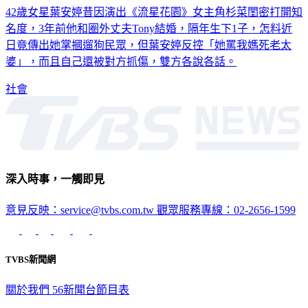
42歲女星葉安婷昔因演出《流星花園》女主角杉菜閨密打開知
名度，3年前他和圈外丈夫Tony結婚，隔年生下1子，怎料近
日竟傳出她掌摑遛狗民眾，但葉安婷反控「她罵我媽死老太
婆」，而且自己還被對方抓傷，雙方各說各話。
社會
深入時事，一觸即見
意見反映：service@tvbs.com.tw
觀眾服務專線：02-2656-1599
TVBS新聞網
關於我們
56新聞台節目表