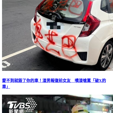
愛不到就毀了你的車！渣男報復前女友 噴漆嗆罵「破X的
車」