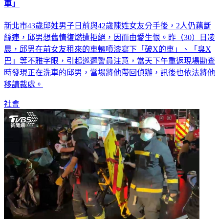
愛不到就毀了你的車！渣男報復前女友 噴漆嗆罵「破X的
車」
新北市43歲邱姓男子日前與42歲陳姓女友分手後，2人仍藕斷
絲連，邱男想舊情復燃遭拒絕，因而由愛生恨。昨（30）日凌
晨，邱男在前女友租來的車輛噴漆寫下「破X的車」、「臭X
巴」等不雅字眼，引起巡邏警員注意，當天下午重返現場勘查
時發現正在洗車的邱男，當場將他帶回偵辦，訊後也依法將他
移請裁處。
社會