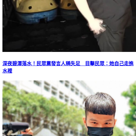
深夜碧潭落水！民眾黨發言人稱失足 目擊民眾：她自己走進
水裡