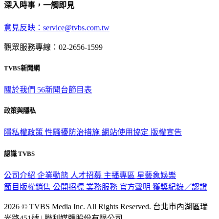
深入時事，一觸即見
意見反映：service@tvbs.com.tw
觀眾服務專線：02-2656-1599
TVBS新聞網
關於我們
56新聞台節目表
政策與隱私
隱私權政策
性騷擾防治措施
網站使用協定
版權宣告
認識 TVBS
公司介紹
企業動態
人才招募
主播專區
星藝象娛樂
節目版權銷售
公開招標
業務服務
官方聲明
獲獎紀錄／認證
2026 © TVBS Media Inc. All Rights Reserved. 台北市內湖區瑞