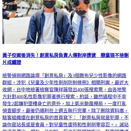
黃子佼案後消失！創意私房負責人傳對岸遭逮 戀童狼不捨刪
片成鐵證
檢警偵辦網路論壇「創意私房」及3個散布兒少性影像的網路
群組，涉犯《兒童及少年性剝削防制條例》相關刑案，最近大
收網，台中地檢署檢察官陳祥薇發出400張搜索票，由各地警
方針對400名性影像犯罪者進行搜索、約談，雖然過程中不幸
發生2起嫌犯墜樓身亡的意外，加上凱米颱風攪局，一度打亂
偵查腳步，最後仍順利在上週五執行完畢。除了刪除資料庫，
駭客組織還在創意私房的首頁寫下：「創意私房就是犯罪，不