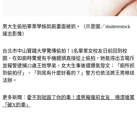
男大生偷拍畢業學姊如廁畫面被抓。（示意圖／shutterestock
達志影像）
台北市中山實踐大學驚傳偷拍！1名畢業女校友日前回到校
園，在如廁時驚覺有手機鏡頭直接從上偷拍，她氣得出言喝斥
並報警逮捕22歲王姓學弟，女大生事後還爆氣發文：「廁所抓
到偷拍仔」、「到底有什麼好看的？」警方也依法將王男移送
法辦。
更多新聞：
愛不到就毀了你的車！渣男報復前女友　噴漆嗆罵
「破X的車」