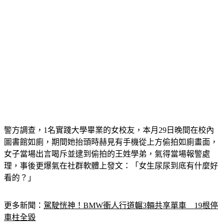
警方調查，1名實踐大學畢業的女校友，本月29日晚間在校內
圖書館如廁，期間她抬頭時赫見有手機從上方偷拍如廁畫面，
女子當場出言喝斥並逮到偷拍的王姓學弟，氣得當場報警處
理，事後更爆氣在社群軟體上發文：「女生尿尿到底有什麼好
看的？」
更多新聞：
駕駛恍神！BMW衝人行道輾3輛共享單車　19根停