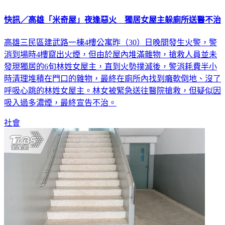
快訊／高雄「米奇屋」夜逢惡火 獨居女屋主躲廁所送醫不治
高雄三民區建武路一棟4樓公寓昨（30）日晚間發生火警，警
消到場時4樓竄出火煙，但由於屋內堆滿雜物，搶救人員並未
發現獨居的6旬林姓女屋主，直到火勢撲滅後，警消耗費半小
時清理堆積在門口的雜物，最終在廁所內找到癱軟倒地、沒了
呼吸心跳的林姓女屋主。林女被緊急送往醫院搶救，但疑似因
吸入過多濃煙，最終宣告不治。
社會