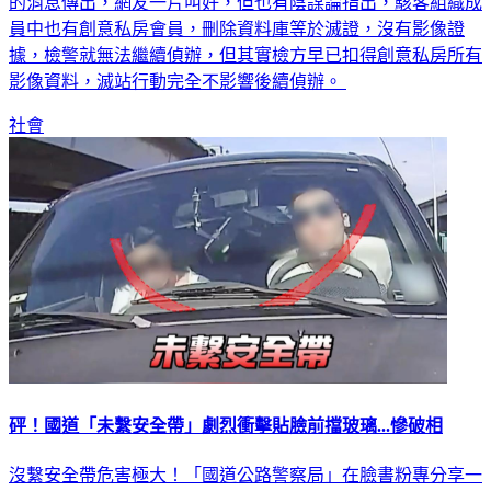
論你是站長或是會員。對兒童性虐待和性剝削零容忍。」滅站
的消息傳出，網友一片叫好，但也有陰謀論指出，駭客組織成
員中也有創意私房會員，刪除資料庫等於滅證，沒有影像證
據，檢警就無法繼續偵辦，但其實檢方早已扣得創意私房所有
影像資料，滅站行動完全不影響後續偵辦。
社會
砰！國道「未繫安全帶」劇烈衝擊貼臉前擋玻璃...慘破相