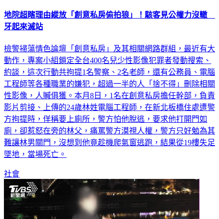
地院超瞎理由縱放「創意私房偷拍狼」！駭客見公權力沒轍
牙起來滅站
檢警掃蕩情色論壇「創意私房」及其相關網路群組，最近有大
動作，專案小組鎖定全台400名兒少性影像犯罪者發動搜索、
約談，這次行動共拘提1名警察、2名老師，還有公務員、電腦
工程師等各種職業的嫌犯，超過一半的人「捨不得」刪除相關
性影像，人贓俱獲。本月8日，1名在創意私房擔任幹部，負責
影片剪接、上傳的24歲林姓電腦工程師，在新北板橋住處遭警
方拘提時，佯稱要上廁所，警方怕他脫逃，要求他打開門如
廁，卻惹怒在旁的林父，痛罵警方漠視人權，警方只好勉為其
難讓林男關門，沒想到他竟趁機爬氣窗逃跑，結果從19樓失足
墜地，當場死亡。
社會