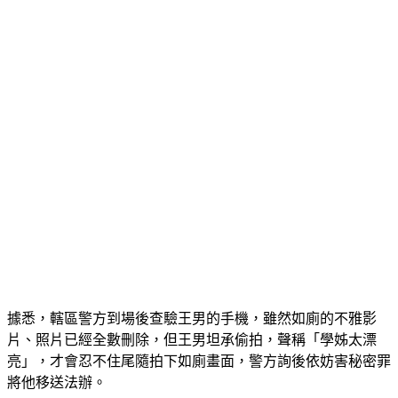
車柱全毀
據悉，轄區警方到場後查驗王男的手機，雖然如廁的不雅影
片、照片已經全數刪除，但王男坦承偷拍，聲稱「學姊太漂
亮」，才會忍不住尾隨拍下如廁畫面，警方詢後依妨害秘密罪