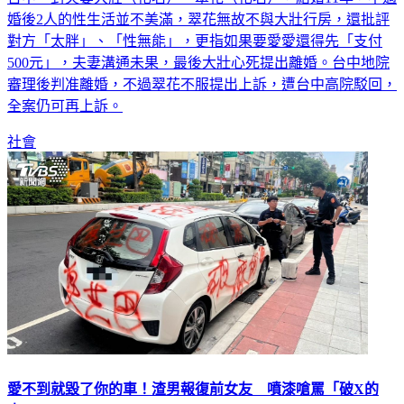
台中一對夫妻大壯（化名）、翠花（化名），結婚11年，不過
婚後2人的性生活並不美滿，翠花無故不與大壯行房，還批評
對方「太胖」、「性無能」，更指如果要愛愛還得先「支付
500元」，夫妻溝通未果，最後大壯心死提出離婚。台中地院
審理後判准離婚，不過翠花不服提出上訴，遭台中高院駁回，
全案仍可再上訴。
社會