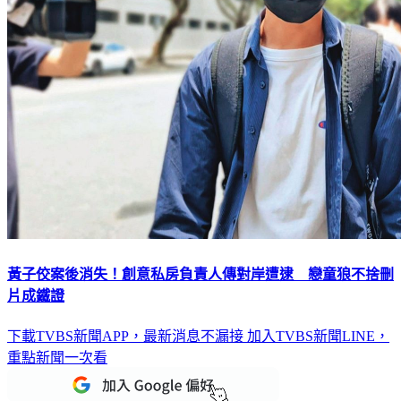
黃子佼案後消失！創意私房負責人傳對岸遭逮 戀童狼不捨刪
片成鐵證
下載TVBS新聞APP，最新消息不漏接
加入TVBS新聞LINE，
重點新聞一次看