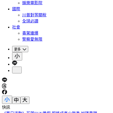
娛樂電影院
國際
川普對等關稅
全球必讀
社會
毒駕連爆
警察愛無限
更多
快訊