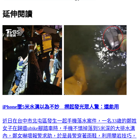
延伸閱讀
iPhone墜5米水溝以為不妙 撈起發光眾人驚：還能用
近日在台中市北屯區發生一起手機落水案件，一名33歲的鄭姓
女子在歸還ubike腳踏車時，手機不慎掉落到5米深的大排水溝