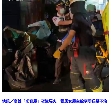
快訊／高雄「米奇屋」夜逢惡火 獨居女屋主躲廁所送醫不治