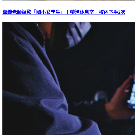
嘉義老師逞慾「國小女學生」！帶進休息室 校內下手2次