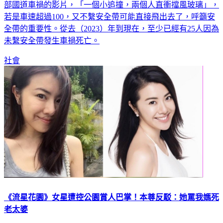
沒繫安全帶危害極大！「國道公路警察局」在臉書粉專分享一
部國道車禍的影片，「一個小追撞，兩個人直衝擋風玻璃」，
若是車速超過100，又不繫安全帶可能直接飛出去了，呼籲安
全帶的重要性。從去（2023）年到現在，至少已經有25人因為
未繫安全帶發生車禍死亡。
社會
《流星花園》女星遭控公園賞人巴掌！本尊反駁：她罵我媽死
老太婆