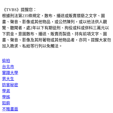
將他移送法辦。
《TVBS》提醒您：
根據刑法第235條規定，散布、播送或販賣猥褻之文字、圖
畫、聲音、影像或其他物品，或公然陳列，或以他法供人觀
覽、聽聞者，處2年以下有期徒刑、拘役或科或併科三萬元以
下罰金。意圖散布、播送、販賣而製造、持有前項文字、圖
畫、聲音、影像及其附著物或其他物品者，亦同。提醒大家勿
加入跪求、私給等行列以免觸法。
偷拍
台北市
實踐大學
男大生
妨害秘密
學弟
學姊
如廁