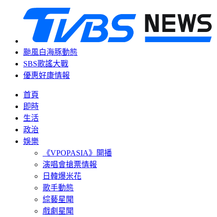
颱風白海豚動態
SBS歌謠大戰
優惠好康情報
首頁
即時
生活
政治
娛樂
《VPOPASIA》開播
演唱會搶票情報
日韓爆米花
歌手動態
綜藝星聞
戲劇星聞