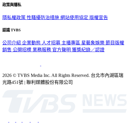
政策與隱私
隱私權政策
性騷擾防治措施
網站使用協定
版權宣告
認識 TVBS
公司介紹
企業動態
人才招募
主播專區
星藝象娛樂
節目版權
銷售
公開招標
業務服務
官方聲明
獲獎紀錄／認證
2026 © TVBS Media Inc. All Rights Reserved. 台北市內湖區瑞
光路451號 | 聯利媒體股份有限公司