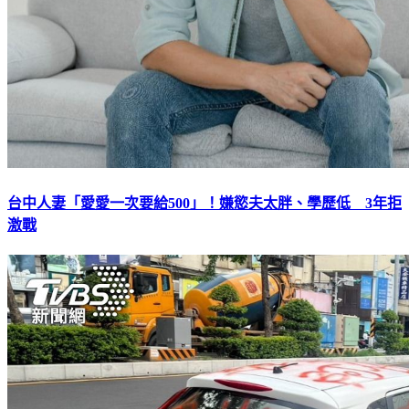
台中人妻「愛愛一次要給500」！嫌慾夫太胖、學歷低 3年拒
激戰