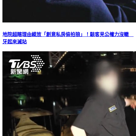
地院超瞎理由縱放「創意私房偷拍狼」！駭客見公權力沒轍
牙起來滅站