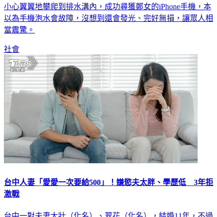
內，鄭女嚇壞報警求助，於是員警穿著雨鞋，利用攀岩技巧，
小心翼翼地攀爬到排水溝內，成功尋獲鄭女的iPhone手機，本
以為手機泡水會故障，沒想到還會發光、完好無損，讓眾人相
當震驚。
社會
台中人妻「愛愛一次要給500」！嫌慾夫太胖、學歷低 3年拒
激戰