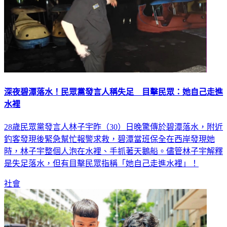
深夜碧潭落水！民眾黨發言人稱失足 目擊民眾：她自己走進
水裡
28歲民眾黨發言人林子宇昨（30）日晚驚傳於碧潭落水，附近
釣客發現後緊急幫忙報警求救，碧潭當班保全在西岸發現她
時，林子宇整個人泡在水裡、手抓著天鵝船。儘管林子宇解釋
是失足落水，但有目擊民眾指稱「她自己走進水裡」！
社會