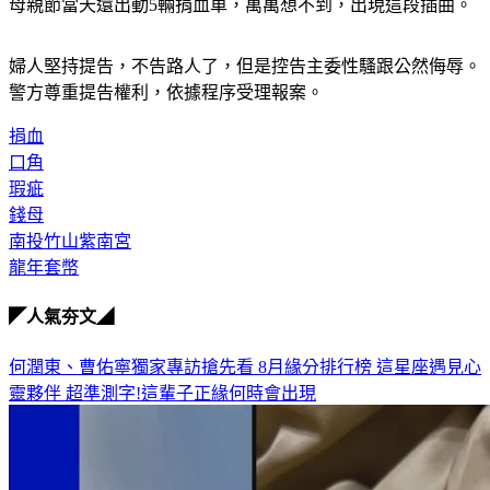
母親節當天還出動5輛捐血車，萬萬想不到，出現這段插曲。
婦人堅持提告，不告路人了，但是控告主委性騷跟公然侮辱。
警方尊重提告權利，依據程序受理報案。
捐血
口角
瑕疵
錢母
南投竹山紫南宮
龍年套幣
◤人氣夯文◢
何潤東、曹佑寧獨家專訪搶先看
8月緣分排行榜 這星座遇見心
靈夥伴
超準測字!這輩子正緣何時會出現