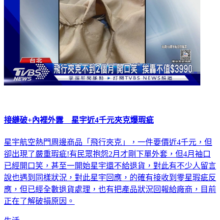
接縫破+內裡外露 星宇近4千元夾克爆瑕疵
星宇航空熱門周邊商品「飛行夾克」，一件要價近4千元，但
卻出現了嚴重瑕疵!有民眾抱怨2月才剛下單外套，但4月袖口
已經開口笑，甚至一開始星宇還不給退貨，對此有不少人留言
說也遇到同樣狀況，對此星宇回應，的確有接收到零星瑕疵反
應，但已經全數退貨處理，也有把產品狀況回報給廠商，目前
正在了解破損原因。