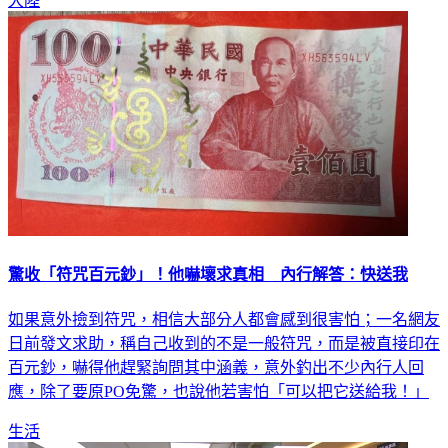
大陸
驚收「符咒百元鈔」！他嚇壞求真相 內行解答：快送我
如果意外撿到符咒，相信大部分人都會感到很害怕；一名網友
日前發文求助，稱自己收到的不是一般符咒，而是被直接印在
百元鈔，嚇得他趕緊詢問其中涵義，意外釣出不少內行人回
應，除了要原PO免驚，也說他若害怕「可以把它送給我！」
生活