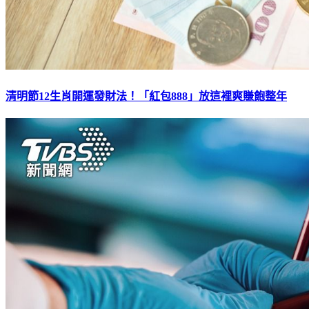
清明節12生肖開運發財法！「紅包888」放這裡爽賺飽整年