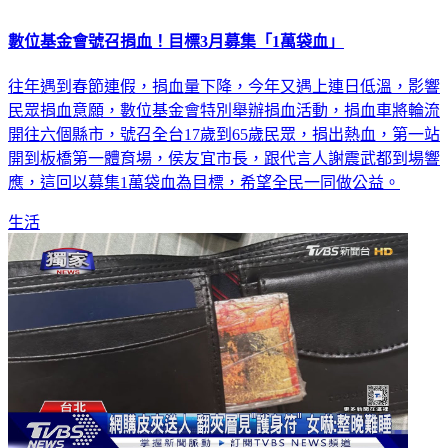
數位基金會號召捐血！目標3月募集「1萬袋血」
往年遇到春節連假，捐血量下降，今年又遇上連日低溫，影響
民眾捐血意願，數位基金會特別舉辦捐血活動，捐血車將輪流
開往六個縣市，號召全台17歲到65歲民眾，捐出熱血，第一站
開到板橋第一體育場，侯友宜市長，跟代言人謝震武都到場響
應，這回以募集1萬袋血為目標，希望全民一同做公益。
生活