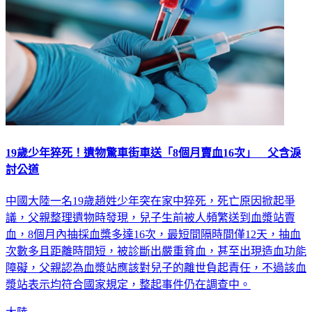
19歲少年猝死！遺物驚車街車送「8個月賣血16次」 父含淚
討公道
中國大陸一名19歲趙姓少年突在家中猝死，死亡原因掀起爭
議，父親整理遺物時發現，兒子生前被人頻繁送到血漿站賣
血，8個月內抽採血槳多達16次，最短間隔時間僅12天，抽血
次數多且距離時間短，被診斷出嚴重貧血，甚至出現造血功能
障礙，父親認為血漿站應該對兒子的離世負起責任，不過該血
漿站表示均符合國家規定，整起事件仍在調查中。