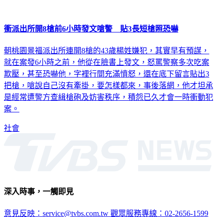
衝派出所開8槍前6小時發文嗆警 貼3長短槍照恐嚇
朝桃園景福派出所連開8槍的43歲楊姓嫌犯，其實早有預謀，
就在案發6小時之前，他從在臉書上發文，怒罵警察多次吃案
欺壓，甚至恐嚇他，字裡行間充滿憤怒，還在底下留言貼出3
把槍，嗆說自己沒有牽掛，要怎樣都來，事後落網，他才坦承
是經常遭警方查緝槍砲及妨害秩序，積怨已久才會一時衝動犯
案。
社會
深入時事，一觸即見
意見反映：service@tvbs.com.tw
觀眾服務專線：02-2656-1599