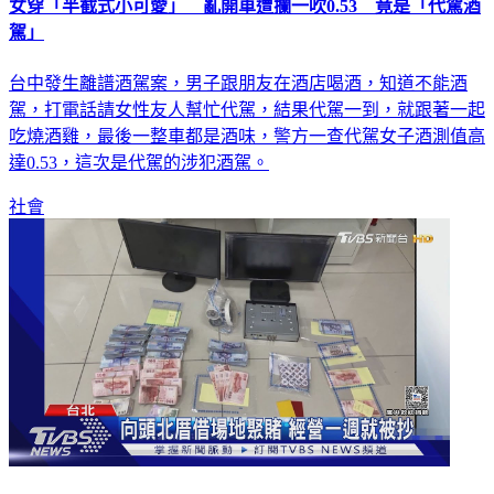
女穿「半截式小可愛」 亂開車遭攔一吹0.53 竟是「代駕酒
駕」
台中發生離譜酒駕案，男子跟朋友在酒店喝酒，知道不能酒
駕，打電話請女性友人幫忙代駕，結果代駕一到，就跟著一起
吃燒酒雞，最後一整車都是酒味，警方一查代駕女子酒測值高
達0.53，這次是代駕的涉犯酒駕。
社會