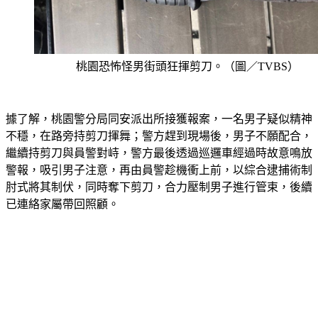
桃園恐怖怪男街頭狂揮剪刀。（圖／TVBS）
據了解，桃園警分局同安派出所接獲報案，一名男子疑似精神
不穩，在路旁持剪刀揮舞；警方趕到現場後，男子不願配合，
繼續持剪刀與員警對峙，警方最後透過巡邏車經過時故意鳴放
警報，吸引男子注意，再由員警趁機衝上前，以綜合逮捕術制
肘式將其制伏，同時奪下剪刀，合力壓制男子進行管束，後續
已連絡家屬帶回照顧。