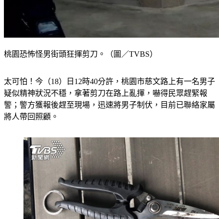
桃園恐怖怪男街頭狂揮剪刀。（圖／TVBS）
太可怕！今（18）日12時40分許，桃園市慈文路上有一名男子
疑似精神狀況不穩，拿著剪刀在路上亂揮，嚇得民眾趕緊報
警；警方獲報後趕至現場，迅速將男子制伏，目前已聯絡家屬
將人帶回照顧。