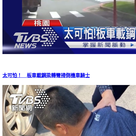
太可怕！ 板車載鋼梁轉彎掃倒機車騎士