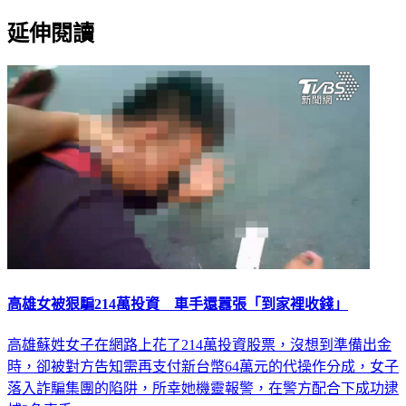
延伸閱讀
高雄女被狠騙214萬投資 車手還囂張「到家裡收錢」
高雄蘇姓女子在網路上花了214萬投資股票，沒想到準備出金
時，卻被對方告知需再支付新台幣64萬元的代操作分成，女子
落入詐騙集團的陷阱，所幸她機靈報警，在警方配合下成功逮