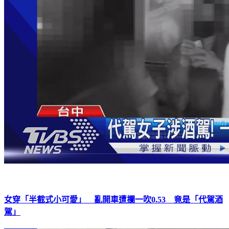
女穿「半截式小可愛」 亂開車遭攔一吹0.53 竟是「代駕酒
駕」