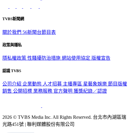
TVBS新聞網
關於我們
56新聞台節目表
政策與隱私
隱私權政策
性騷擾防治措施
網站使用協定
版權宣告
認識 TVBS
公司介紹
企業動態
人才招募
主播專區
星藝象娛樂
節目版權
銷售
公開招標
業務服務
官方聲明
獲獎紀錄／認證
2026 © TVBS Media Inc. All Rights Reserved. 台北市內湖區瑞
光路451號 | 聯利媒體股份有限公司