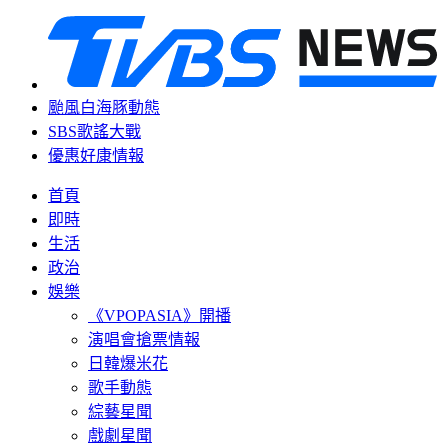
颱風白海豚動態
SBS歌謠大戰
優惠好康情報
首頁
即時
生活
政治
娛樂
《VPOPASIA》開播
演唱會搶票情報
日韓爆米花
歌手動態
綜藝星聞
戲劇星聞