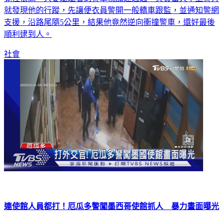
就發現他的行蹤，先讓便衣員警開一般轎車跟監，並通知警網
支援，沿路尾隨5公里，結果他竟然逆向衝撞警車，還好最後
順利逮到人。
社會
連使館人員都打！厄瓜多警闖墨西哥使館抓人 暴力畫面曝光