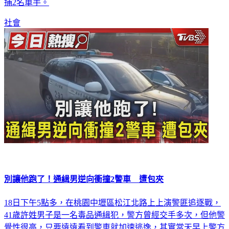
捕2名車手。
社會
別讓他跑了！通緝男逆向衝撞2警車 遭包夾
18日下午5點多，在桃園中壢區松江北路上上演警匪追逐戰，
41歲許姓男子是一名毒品通緝犯，警方曾經交手多次，但他警
覺性很高，只要遠遠看到警車就加速逃逸，其實當天早上警方