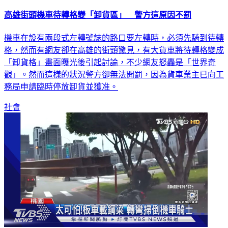
高雄街頭機車待轉格變「卸貨區」 警方這原因不罰
機車在設有兩段式左轉號誌的路口要左轉時，必須先騎到待轉
格，然而有網友卻在高雄的街頭驚見，有大貨車將待轉格變成
「卸貨格」畫面曝光後引起討論，不少網友怒轟是「世界奇
觀」。然而這樣的狀況警方卻無法開罰，因為貨車業主已向工
務局申請臨時停放卸貨並獲准。
社會