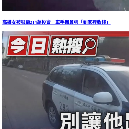
高雄女被狠騙214萬投資 車手還囂張「到家裡收錢」