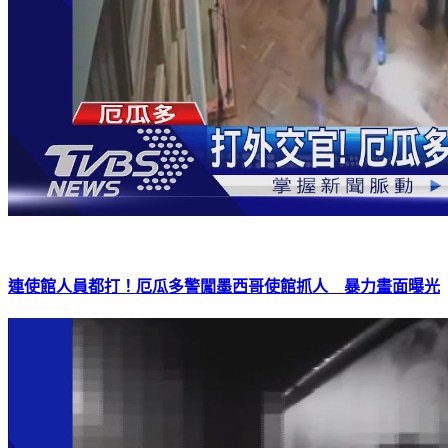
連使館人員都打！厄瓜多警闖墨西哥使館抓人 暴力畫面曝光