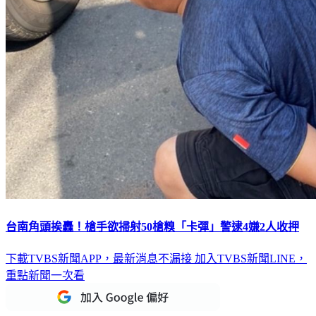
台南角頭挨轟！槍手欲掃射50槍糗「卡彈」警逮4嫌2人收押
下載TVBS新聞APP，最新消息不漏接
加入TVBS新聞LINE，
重點新聞一次看