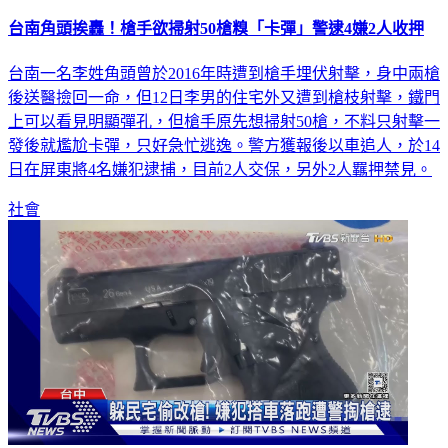
台南角頭挨轟！槍手欲掃射50槍糗「卡彈」警逮4嫌2人收押
台南一名李姓角頭曾於2016年時遭到槍手埋伏射擊，身中兩槍
後送醫撿回一命，但12日李男的住宅外又遭到槍枝射擊，鐵門
上可以看見明顯彈孔，但槍手原先想掃射50槍，不料只射擊一
發後就尷尬卡彈，只好急忙逃逸。警方獲報後以車追人，於14
日在屏東將4名嫌犯逮捕，目前2人交保，另外2人羈押禁見。
社會