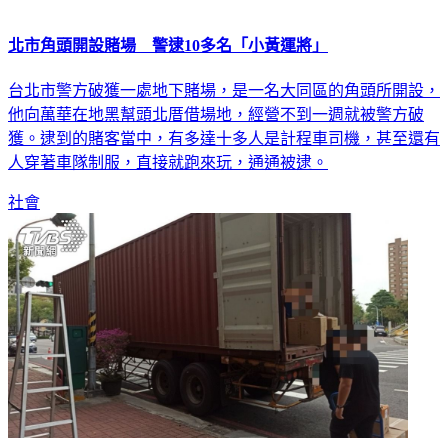
北市角頭開設賭場 警逮10多名「小黃運將」
台北市警方破獲一處地下賭場，是一名大同區的角頭所開設，
他向萬華在地黑幫頭北厝借場地，經營不到一週就被警方破
獲。逮到的賭客當中，有多達十多人是計程車司機，甚至還有
人穿著車隊制服，直接就跑來玩，通通被逮。
社會