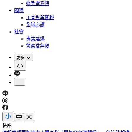
娛樂電影院
國際
川普對等關稅
全球必讀
社會
毒駕連爆
警察愛無限
更多
快訊