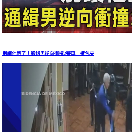
別讓他跑了！通緝男逆向衝撞2警車 遭包夾