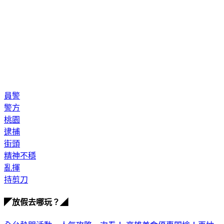
員警
警方
桃園
逮捕
街頭
精神不穩
亂揮
持剪刀
◤放假去哪玩？◢