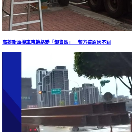
高雄街頭機車待轉格變「卸貨區」 警方這原因不罰