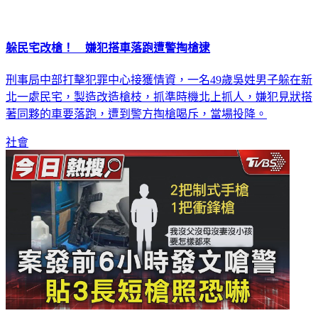
躲民宅改槍！ 嫌犯搭車落跑遭警掏槍逮
刑事局中部打擊犯罪中心接獲情資，一名49歲吳姓男子躲在新
北一處民宅，製造改造槍枝，抓準時機北上抓人，嫌犯見狀搭
著同夥的車要落跑，遭到警方掏槍喝斥，當場投降。
社會