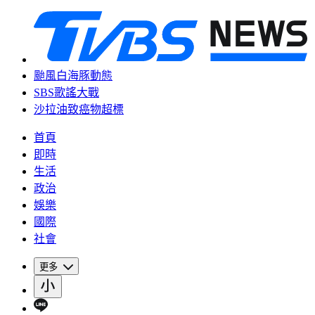
颱風白海豚動態
SBS歌謠大戰
沙拉油致癌物超標
首頁
即時
生活
政治
娛樂
國際
社會
更多