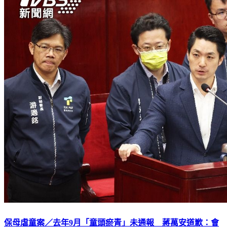
保母虐童案／去年9月「童頭瘀青」未通報 蔣萬安道歉：會
檢討