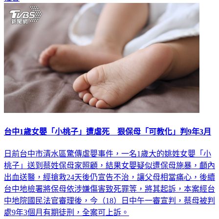
台中1歲女嬰「小桃子」遭虐死 狠保母「可教化」判9年3月
日前台中市清水區驚傳虐嬰事件，一名1歲大的姚姓女嬰「小
桃子」送到蔡姓保母家照顧，結果女嬰疑似遭保母施暴，顱內
出血送醫，經搶救24天後仍宣告不治，讓父母相當痛心，後續
台中地檢署將保母依涉嫌傷害致死罪等，將其起訴，本案經台
中地院國民法官審理後，今（18）日中午一審宣判，蔡母被判
處9年3個月有期徒刑，全案可上訴。