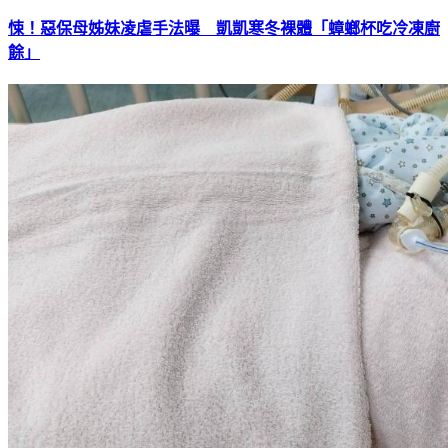
悚！惡保母姊妹凌虐手法曝 凱凱寒冬裸體「蟑螂杯吃冷凍廚
餘」