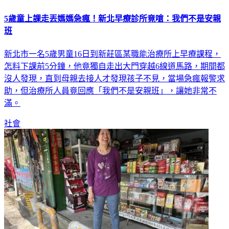
5歲童上課走丟媽媽急瘋！新北早療診所竟嗆：我們不是安親
班
新北市一名5歲男童16日到新莊區某職能治療所上早療課程，
怎料下課前5分鐘，他竟獨自走出大門穿越6線道馬路，期間都
沒人發現，直到母親去接人才發現孩子不見，當場急瘋報警求
助，但治療所人員竟回應「我們不是安親班」，讓她非常不
滿。
社會