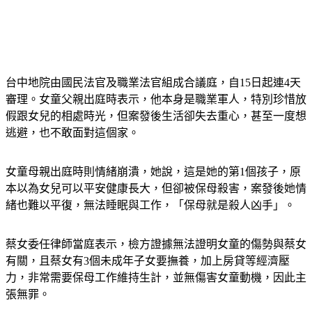
台中地院由國民法官及職業法官組成合議庭，自15日起連4天
審理。女童父親出庭時表示，他本身是職業軍人，特別珍惜放
假跟女兒的相處時光，但案發後生活卻失去重心，甚至一度想
逃避，也不敢面對這個家。
女童母親出庭時則情緒崩潰，她說，這是她的第1個孩子，原
本以為女兒可以平安健康長大，但卻被保母殺害，案發後她情
緒也難以平復，無法睡眠與工作，「保母就是殺人凶手」。
蔡女委任律師當庭表示，檢方證據無法證明女童的傷勢與蔡女
有關，且蔡女有3個未成年子女要撫養，加上房貸等經濟壓
力，非常需要保母工作維持生計，並無傷害女童動機，因此主
張無罪。