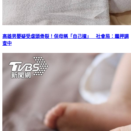
高雄男嬰疑受虐頭骨裂！保母稱「自己撞」 社會局：羈押調
查中