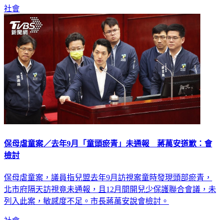
保母虐童案／去年9月「童頭瘀青」未通報 蔣萬安道歉：會
檢討
保母虐童案，議員指兒盟去年9月訪視案童時發現頭部瘀青，
北市府隔天訪視竟未通報，且12月間開兒少保護聯合會議，未
列入此案，敏感度不足。市長蔣萬安說會檢討。
社會