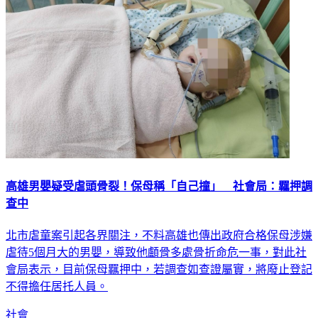
高雄男嬰疑受虐頭骨裂！保母稱「自己撞」 社會局：羈押調
查中
北市虐童案引起各界關注，不料高雄也傳出政府合格保母涉嫌
虐待5個月大的男嬰，導致他顱骨多處骨折命危一事，對此社
會局表示，目前保母羈押中，若調查如查證屬實，將廢止登記
不得擔任居托人員。
社會