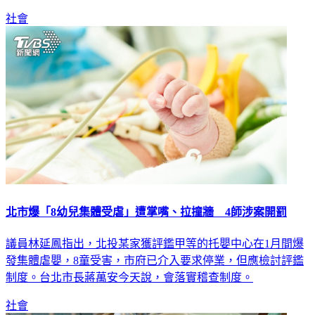
社會
北市爆「8幼兒集體受虐」遭掌嘴、拉撞牆 4師涉案開罰
議員林延鳳指出，北投某家獲評鑑甲等的托嬰中心在1月間爆
發集體虐嬰，8童受害，市府已介入要求停業，但應檢討評鑑
制度。台北市長蔣萬安今天說，會落實稽查制度。
社會