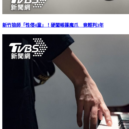
新竹狼師「性侵4童」！硬闖帳篷魔爪 竟輕判3年