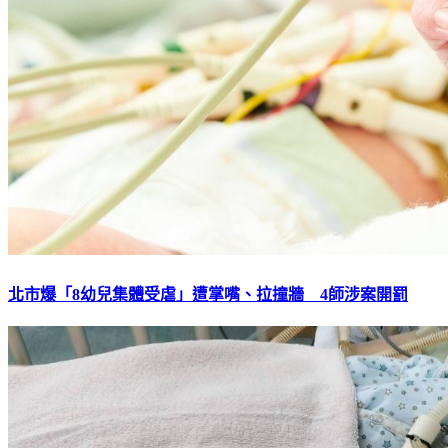
北市爆「8幼兒集體受虐」遭掌嘴、拉撞牆 4師涉案開罰