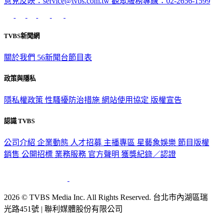
TVBS新聞網
關於我們
56新聞台節目表
政策與隱私
隱私權政策
性騷擾防治措施
網站使用協定
版權宣告
認識 TVBS
公司介紹
企業動態
人才招募
主播專區
星藝象娛樂
節目版權
銷售
公開招標
業務服務
官方聲明
獲獎紀錄／認證
2026 © TVBS Media Inc. All Rights Reserved. 台北市內湖區瑞
光路451號 | 聯利媒體股份有限公司