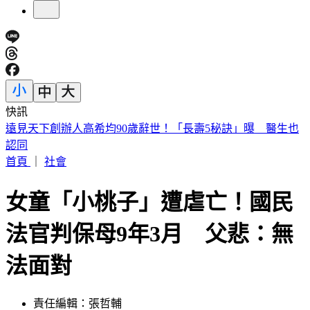
快訊
美股開盤／聯準會升息疑慮意外減緩！標普、那指「雙開高」
首頁
｜
社會
女童「小桃子」遭虐亡！國民
法官判保母9年3月 父悲：無
法面對
責任編輯：張哲輔
發佈時間：2024.04.18 15:49