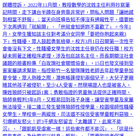
記時間，走下講台半蹲在身旁靠非常近，問私人問題「讓她感
到相當不舒服」；當天向班導告知不僅沒有通報性平，還要她
下次再遇到「就躲開」、「他就會知道妳不喜歡了」。今年1
月，女學生獲知該主任對考滿分女同學「要把你抱起來親3
下」性騷擾，眾人鼓起勇氣檢舉。校方3月1日召開第一次性平
會後沒有下文，性騷擾女學生的沈姓主任竟仍在校任職！校方
疑未照著正確程序處理，涉及包庇該名主任。而長期關注社會
議題的臉書粉專「白玫瑰社會關懷協會」，15日也發文接到受
害家屬請求幫助，指控新竹一名營隊陳姓老師去年趁學童參加
夏令營，眾人熟睡之際，潛進帳篷侵犯兩個兒子，大兒子更親
睹其他孩子被侵犯，至少4人受害。然現場證人也是被害人，
陳姓狼師只被起訴1案；勇敢指證的男童無法提供正確時間，
狼師竟輕判3年8月，又輕易回到孩子身邊，讓受害學童及家屬
無法接受。接二連三發生營隊狼師性侵學童、校園噁師性騷擾
女學生。學校竟一再縱放，司法還不採信受害學童輕判惡狼，
引爆網友怒火！近3千網友怒留言「太離譜了，此案不能
沉」、「跟凱凱受虐案一樣！這些案件都不能沉」、「這是什
麼鬼事件，為什麼可以姑息、輕判」、「需要吹哨者保護