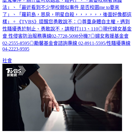
法」、「最近看到不少學校類似事件 是否校園me to要來
了」、「蘿莉島，恩房，明星自殺，，，，，，後面好像都這
樣」。《TVBS》提醒您勇敢說不：◎尊重身體自主權，遇到
性騷擾勇於制止、勇敢說不，請撥打113、110◎現代婦女基金
會 性侵害防治服務專線02-7728-5098分機7◎婦女救援基金會
02-2555-8595◎勵馨基金會諮詢專線 02-8911-5595/性騷擾專線
04-2223-9595
社會