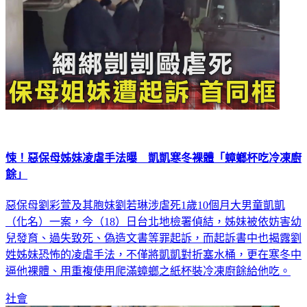
悚！惡保母姊妹凌虐手法曝 凱凱寒冬裸體「蟑螂杯吃冷凍廚
餘」
惡保母劉彩萱及其胞妹劉若琳涉虐死1歲10個月大男童凱凱
（化名）一案，今（18）日台北地檢署偵結，姊妹被依妨害幼
兒發育、過失致死、偽造文書等罪起訴，而起訴書中也揭露劉
姓姊妹恐怖的凌虐手法，不僅將凱凱對折塞水桶，更在寒冬中
逼他裸體、用重複使用爬滿蟑螂之紙杯裝冷凍廚餘給他吃。
社會