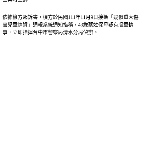
依據檢方起訴書，檢方於民國111年11月9日接獲「疑似重大傷
害兒童情資」通報系統通知指稱，43歲蔡姓保母疑有虐童情
事，立即指揮台中市警察局清水分局偵辦。
檢方查出，蔡女曾多次對受托1歲女童（暱稱：小桃子）施