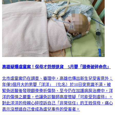
高雄疑爆虐童案！保母才怨想退貨 5月嬰「頭骨破碎命危」
北市虐童案仍在調查、審理中，高雄也傳出新生兒受害意外；
年僅5個月大的男嬰「洋洋」（化名）於10日突意識不清，被
緊急送醫後發現顱骨骨折傷勢、至今仍在加護病房治療中，洋
洋的傷情之嚴重，也讓急診醫師高度懷疑「可能受到虐待」。
對此洋洋的母親心碎控訴自己「非常信任」的王姓保母，痛心
表示沒想過自己會成為虐兒事件的受害者。
社會