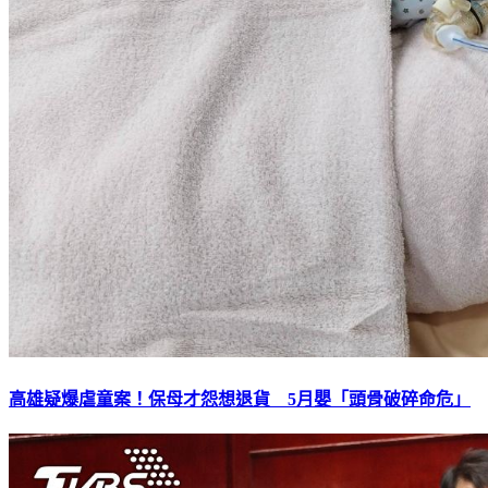
高雄疑爆虐童案！保母才怨想退貨 5月嬰「頭骨破碎命危」