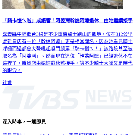
「騎卡慢ㄟ啦」成絕響！阿婆灣幹譙阿嬤退休 由她繼續接手
嘉義縣中埔鄉台3線是不少重機騎士跑山的聖地，位在312公里
處雜貨店有一位「幹譙阿嬤」更是相當聞名，因為她看見騎士
呼嘯而過都會大聲吼起嗓門飆罵「騎卡慢ㄟ！」該路段甚至被
取名為「阿婆灣」。然而現在這位「幹譙阿嬤」已經退休不在
這裡了，雜貨店由媳婦戴秋燕接手，讓不少騎士大嘆又是時代
的眼淚。
社會
深入時事，一觸即見
意見反映：service@tvbs.com.tw
觀眾服務專線：02-2656-1599