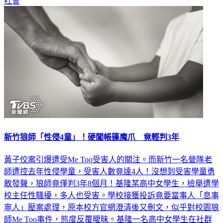
新竹狼師「性侵4童」！硬闖帳篷魔爪 竟輕判3年
黃子佼案引爆遭受Me Too受害人的關注。而新竹一名營隊老
師遭控去年性侵學童，受害人數竟達4人！沒想到受害學童勇
敢發聲，狼師竟僅判3年8個月！基隆某高中女學生，檢舉遭學
校主任性騷擾，多人也受害。學校接獲投訴竟要當事人「息事
寧人」壓案處理，原本校方官網澄清後又刪文，似乎對校園狼
師Me Too事件，態度反覆曖昧。基隆一名高中女學生在社群
媒體控訴， 2022年11月間，教授數學的沈姓主任利用抄寫筆