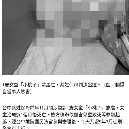
1歲女童「小桃子」遭虐亡，蔡姓保母判決出爐。（圖／翻攝
自當事人臉書）
台中蔡姓保母前年11月間涉嫌對1歲女童「小桃子」施虐，女
童治療近1個月後死亡，檢方偵辦依傷害兒童致死等罪嫌起
訴，經台中地院國民法官參與審理後，今天判處9年3月徒刑。
全案可上訴。