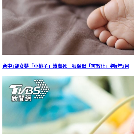
台中1歲女嬰「小桃子」遭虐死 狠保母「可教化」判9年3月