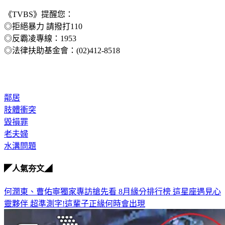
《TVBS》提醒您：
◎拒絕暴力 請撥打110
◎反霸凌專線：1953
◎法律扶助基金會：(02)412-8518
鄰居
肢體衝突
毀損罪
老夫婦
水溝問題
◤人氣夯文◢
何潤東、曹佑寧獨家專訪搶先看
8月緣分排行榜 這星座遇見心
靈夥伴
超準測字!這輩子正緣何時會出現