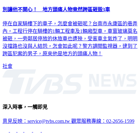
別讓他不開心！ 地方頭痛人物竟然跨區砸毀3車
停在自家騎樓下的車子，怎麼會被砸呢？台南市永康區的巷弄
內，工程行停在騎樓的1輛工程車及1輛廂型車，車窗玻璃莫名
被砸，一旁鄰居停放的休旅車也遭殃，受害車主氣炸了，明明
沒擋路也沒與人結怨，怎會如此呢？警方調閱監視器，逮到了
跨區犯案的男子，原來他是地方的頭痛人物！
社會
深入時事，一觸即見
意見反映：service@tvbs.com.tw
觀眾服務專線：02-2656-1599