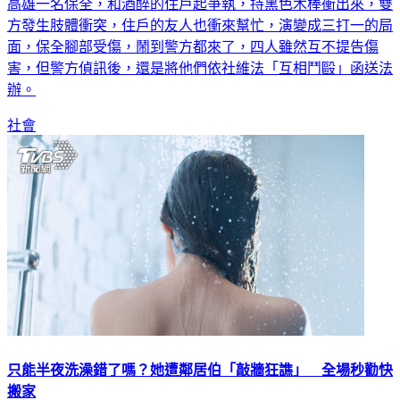
高雄一名保全，和酒醉的住戶起爭執，持黑色木棒衝出來，雙
方發生肢體衝突，住戶的友人也衝來幫忙，演變成三打一的局
面，保全腳部受傷，鬧到警方都來了，四人雖然互不提告傷
害，但警方偵訊後，還是將他們依社維法「互相鬥毆」函送法
辦。
社會
只能半夜洗澡錯了嗎？她遭鄰居伯「敲牆狂譙」 全場秒勸快
搬家