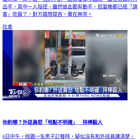
出手，其中一人指控，雖然彼此都有動手，但當晚都已經「請
客」吃飯了，對方還想提告，實在無奈。
社會
你約哪？外送員怒「地點不明確」 持棒毆人
6日中午，桃園一名男子訂餐時，疑似沒有和外送員講清楚，