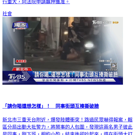
行重大，向法院申請羈押獲准。
社會
「請你喝還想怎樣」！ 同事街頭互揍撕破臉
新北市三重天台附近，爆發肢體衝突！路過民眾嚇得報案，轄
區分局出動大批警力，將鬧事的人包圍，發現這兩名男子彼此
是同事，剛下班，相約小酌，結束後卻吵起來，還在街頭大打