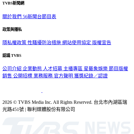
TVBS新聞網
關於我們
56新聞台節目表
政策與隱私
隱私權政策
性騷擾防治措施
網站使用協定
版權宣告
認識 TVBS
公司介紹
企業動態
人才招募
主播專區
星藝象娛樂
節目版權
銷售
公開招標
業務服務
官方聲明
獲獎紀錄／認證
2026 © TVBS Media Inc. All Rights Reserved. 台北市內湖區瑞
光路451號 | 聯利媒體股份有限公司