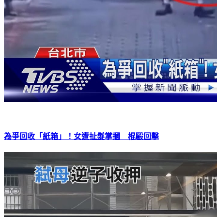
為爭回收「紙箱」！女遭扯髮掌摑 棍毆回擊