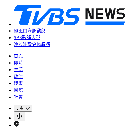
颱風白海豚動態
SBS歌謠大戰
沙拉油致癌物超標
首頁
即時
生活
政治
娛樂
國際
社會
更多