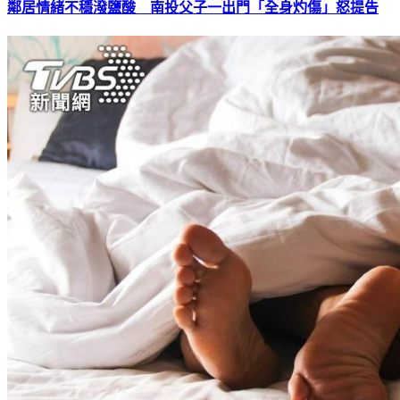
鄰居情緒不穩潑鹽酸 南投父子一出門「全身灼傷」怒提告