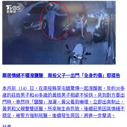
鄰居情緒不穩潑鹽酸 南投父子一出門「全身灼傷」怒提告
本月前（14）日，在南投縣草屯鎮驚傳一起潑酸案，年約30多
歲的莊姓男子和40多歲的黃姓男子相處不愉快，見到對方要出
門時，竟然持「鹽酸」潑灑，黃父看到嚇壞，立即出來制止，
黃男和父親雙雙送醫，所幸無生命危險，後續莊男因其情緒不
穩定，被警方強制就醫，後續發生原因，將進一步釐清。
社會