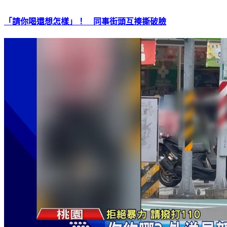
「請你喝還想怎樣」！ 同事街頭互揍撕破臉