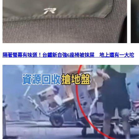
隔著螢幕有味道！台鐵新自強6座椅被抹屎 地上還有一大坨