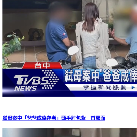
弒母案中「爸爸成倖存者」頭手肘包紮 首露面