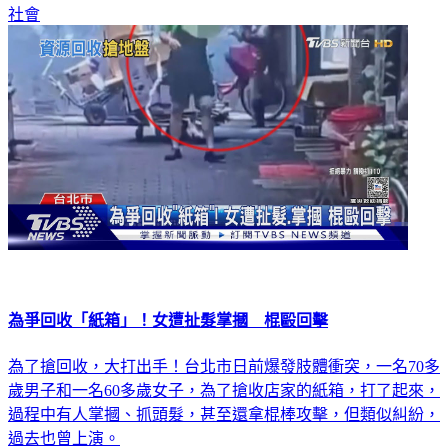
社會
為爭回收「紙箱」！女遭扯髮掌摑 棍毆回擊
為了搶回收，大打出手！台北市日前爆發肢體衝突，一名70多
歲男子和一名60多歲女子，為了搶收店家的紙箱，打了起來，
過程中有人掌摑、抓頭髮，甚至還拿棍棒攻擊，但類似糾紛，
過去也曾上演。