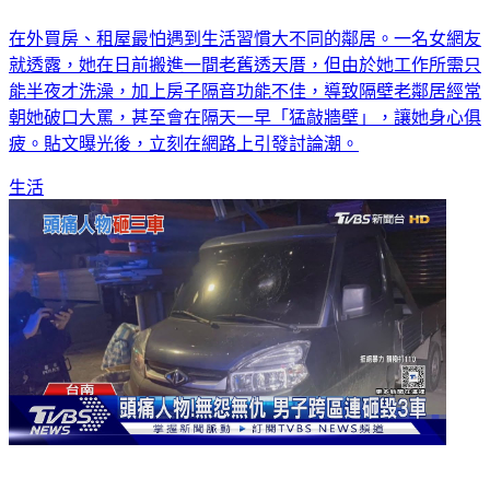
在外買房、租屋最怕遇到生活習慣大不同的鄰居。一名女網友
就透露，她在日前搬進一間老舊透天厝，但由於她工作所需只
能半夜才洗澡，加上房子隔音功能不佳，導致隔壁老鄰居經常
朝她破口大罵，甚至會在隔天一早「猛敲牆壁」，讓她身心俱
疲。貼文曝光後，立刻在網路上引發討論潮。
生活