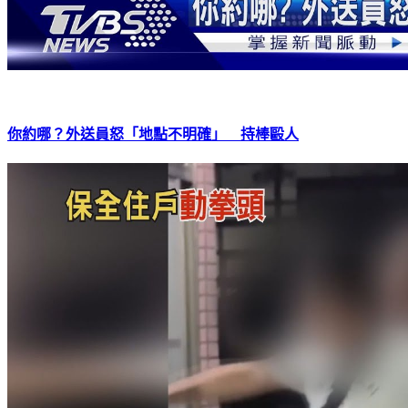
你約哪？外送員怒「地點不明確」 持棒毆人