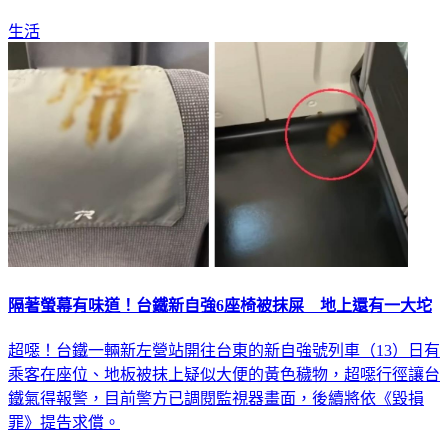
生活
隔著螢幕有味道！台鐵新自強6座椅被抹屎 地上還有一大坨
超噁！台鐵一輛新左營站開往台東的新自強號列車（13）日有
乘客在座位、地板被抹上疑似大便的黃色穢物，超噁行徑讓台
鐵氣得報警，目前警方已調閱監視器畫面，後續將依《毀損
罪》提告求償。