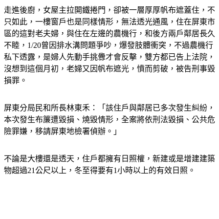
走進後廚，女屋主拉開鐵捲門，卻被一層厚厚帆布遮蓋住，不
只如此，一樓窗戶也是同樣情形，無法透光通風，住在屏東市
區的這對老夫婦，與住在左邊的農機行，和後方兩戶鄰居長久
不睦，1/20曾因排水溝問題爭吵，爆發肢體衝突，不過農機行
私下透露，是婦人先動手挑釁才會反擊，雙方都已告上法院，
沒想到這個月初，老婦又因帆布遮光，憤而剪破，被告刑事毀
損罪。
屏東分局民和所長林東禾：「該住戶與鄰居已多次發生糾紛，
本次發生布簾遭毀損、燒毀情形，全案將依刑法毀損、公共危
險罪嫌，移請屏東地檢署偵辦。」
不論是大樓還是透天，住戶都擁有日照權，新建或是增建建築
物超過21公尺以上，冬至得要有1小時以上的有效日照。