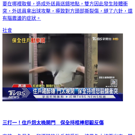
要在哪裡取餐，造成外送員送錯地點，雙方因此發生肢體衝
突，外送員拿出球攻擊，導致對方頭部撕裂傷，縫了六針，還
有腦震盪的症狀。
社會
三打一！住戶怨太晚開門 保全持棍棒怒毆反傷