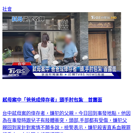
社會
弒母案中「爸爸成倖存者」頭手肘包紮 首露面
台中弒母案的倖存者，嫌犯的父親，今日回到事發地點，他因
為在事發時跟兒子有肢體衝突，頭部.手部都有受傷，嫌犯父
親回到家針對案情不願多說，檢警表示，嫌犯殺害直系血親罪