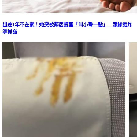
出差1年不在家！她突被鄰居提醒「叫小聲一點」 頭綠氣炸
等抓姦