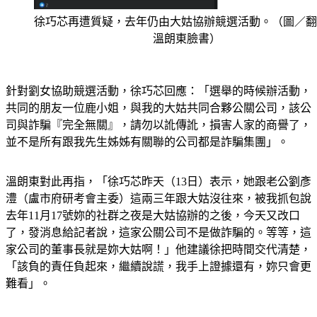
徐巧芯再遭質疑，去年仍由大姑協辦競選活動。（圖／翻
溫朗東臉書）
針對劉女協助競選活動，徐巧芯回應：「選舉的時候辦活動，
共同的朋友一位鹿小姐，與我的大姑共同合夥公關公司，該公
司與詐騙『完全無關』，請勿以訛傳訛，損害人家的商譽了，
並不是所有跟我先生姊姊有關聯的公司都是詐騙集團」。
溫朗東對此再指，「徐巧芯昨天（13日）表示，她跟老公劉彥
澧（盧市府研考會主委）這兩三年跟大姑沒往來，被我抓包說
去年11月17號妳的社群之夜是大姑協辦的之後，今天又改口
了，發消息給記者說，這家公關公司不是做詐騙的。等等，這
家公司的董事長就是妳大姑啊！」他建議徐把時間交代清楚，
「該負的責任負起來，繼續說謊，我手上證據還有，妳只會更
難看」。