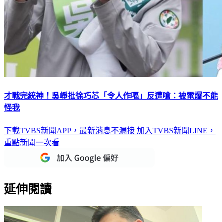
才戰完統神！吳崢批徐巧芯「令人作嘔」反遭嗆：被電爆不能
怪我
下載TVBS新聞APP，最新消息不漏接
加入TVBS新聞LINE，
重點新聞一次看
延伸閱讀