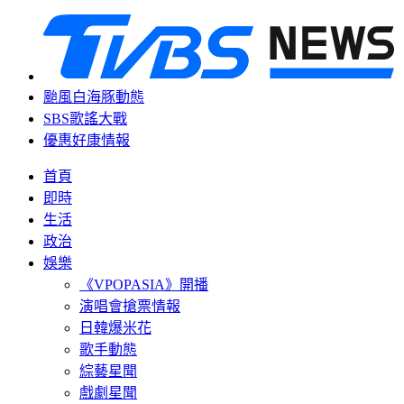
颱風白海豚動態
SBS歌謠大戰
優惠好康情報
首頁
即時
生活
政治
娛樂
《VPOPASIA》開播
演唱會搶票情報
日韓爆米花
歌手動態
綜藝星聞
戲劇星聞