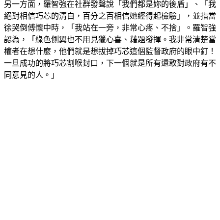
另一方面，羅智強在社群發聲說「我們都是妳的後盾」、「我
絕對相信巧芯的清白，百分之百相信她經得起檢驗」，並指當
徐哭倒傅懷中時，「我站在一旁，非常心疼、不捨」。羅智強
認為，「綠色側翼也不用見獵心喜、藉題發揮。我非常清楚當
權者在想什麼，他們就是想拔掉巧芯這個監督政府的眼中釘！
一旦成功的將巧芯割喉封口，下一個就是所有還敢對政府有不
同意見的人。」