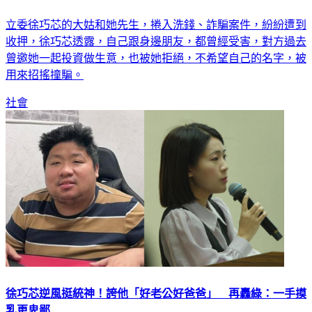
立委徐巧芯的大姑和她先生，捲入洗錢、詐騙案件，紛紛遭到
收押，徐巧芯透露，自己跟身邊朋友，都曾經受害，對方過去
曾邀她一起投資做生意，也被她拒絕，不希望自己的名字，被
用來招搖撞騙。
社會
徐巧芯逆風挺統神！誇他「好老公好爸爸」 再轟綠：一手摸
乳更卑鄙