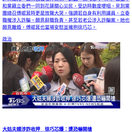
和黨籍立委們一同到花蓮關心災民，受訪時數度哽咽，見到黨
團總召傅崐萁時更是放聲大哭，強調若自身有利用議員、立委
職權涉入詐騙，願意辭職負責，甚至若老公涉入詐騙案，她也
願意離婚，傅崐萁也當場安慰並擁抱徐巧芯。
政治
大姑夫婦涉詐收押 徐巧芯爆：遭恐嚇開槍