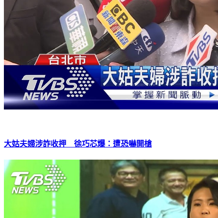
大姑夫婦涉詐收押 徐巧芯爆：遭恐嚇開槍