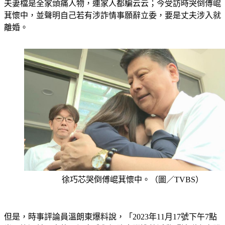
夫妻檔是全家頭痛人物，連家人都騙云云；今受訪時哭倒傅崐
萁懷中，並聲明自己若有涉詐情事願辭立委，要是丈夫涉入就
離婚。
徐巧芯哭倒傅崐萁懷中。（圖／TVBS）
但是，時事評論員溫朗東爆料說，「2023年11月17號下午7點