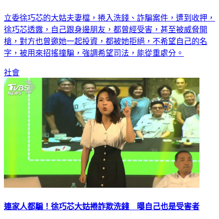
立委徐巧芯的大姑夫妻檔，捲入洗錢、詐騙案件，遭到收押，
徐巧芯透露，自己跟身邊朋友，都曾經受害，甚至被威脅開
槍，對方也曾邀她一起投資，都被她拒絕，不希望自己的名
字，被用來招搖撞騙，強調希望司法，能從重處分。
社會
連家人都騙！徐巧芯大姑捲詐欺洗錢 曝自己也是受害者