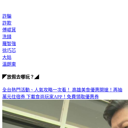
詐騙
詐欺
傅崐萁
洗錢
羅智強
徐巧芯
大姑
溫朗東
◤放假去哪玩？◢
全台熱門活動、人氣攻略一次看！
高雄美食優惠開搶！再抽
萬元住宿券
下載食尚玩家APP！免費領取優惠券