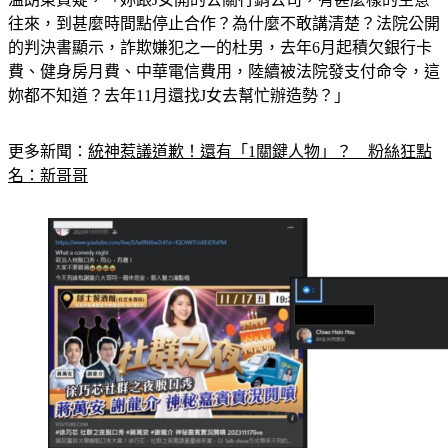
往來，到甚麼時間點停止合作？為什麼不敢講清楚？法院公開
的判決書顯示，詐欺嫌犯之一的杜男，去年6月起積欠銀行卡
費、健身房月費、中華電信費用，陸續被法院發支付命令，這
妳都不知道？去年11月還找J女去幫忙辦造勢？」
更多新聞：
統神惹議道歉！還有「1關鍵人物」？　粉絲狂點
名：新哥哥