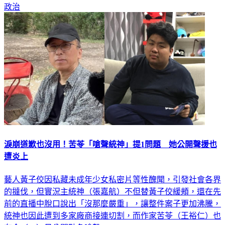
政治
淚崩道歉也沒用！苦苓「嗆聲統神」提1問題 她公開聲援也
遭炎上
藝人黃子佼因私藏未成年少女私密片等性醜聞，引發社會各界
的撻伐，但實況主統神（張嘉航）不但替黃子佼緩頰，還在先
前的直播中脫口說出「沒那麼嚴重」，讓整件案子更加沸騰，
統神也因此遭到多家廠商接連切割，而作家苦苓（王裕仁）也