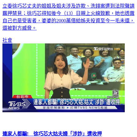
立委徐巧芯丈夫的姐姐及姐夫涉及詐欺、洗錢案遭到法院聲請
羈押禁見；徐巧芯得知後今（13）日親上火線致歉，她也透露
自己也是受害者，婆婆的2000萬借給姊夫投資至今一毛未還，
還被對方威脅。
社會
連家人都騙! 徐巧芯大姑夫婦「涉詐」遭收押