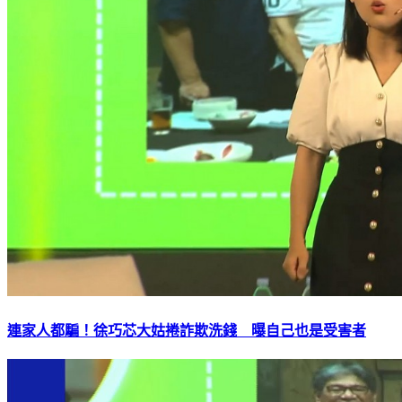
連家人都騙！徐巧芯大姑捲詐欺洗錢 曝自己也是受害者