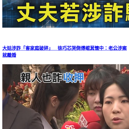
大姑涉詐「害家庭破碎」 徐巧芯哭倒傅崐萁懷中：老公涉案
就離婚