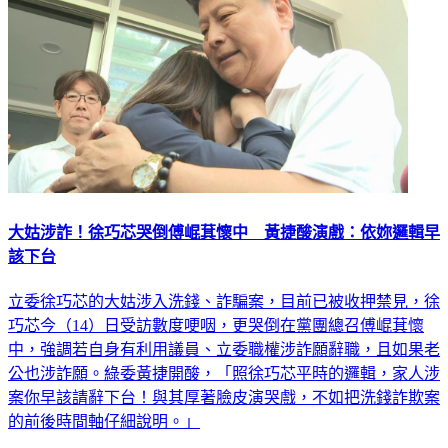
大姑涉詐！徐巧芯哭倒傅崐萁懷中 黃捷酸演戲：依妳邏輯早
該下台
立委徐巧芯的大姑涉入洗錢、詐騙案，目前已被收押禁見，徐
巧芯今（14）日受訪數度哽咽，更哭倒在黨團總召傅崐萁懷
中，強調若自身有利用議員、立委職權涉詐願辭職，且如果老
公也涉詐願。綠委黃捷開酸，「照徐巧芯平時的邏輯，家人涉
案你早該請辭下台！與其厚著臉皮演哭戲，不如把洗錢詐欺案
的前後時間軸仔細說明。」