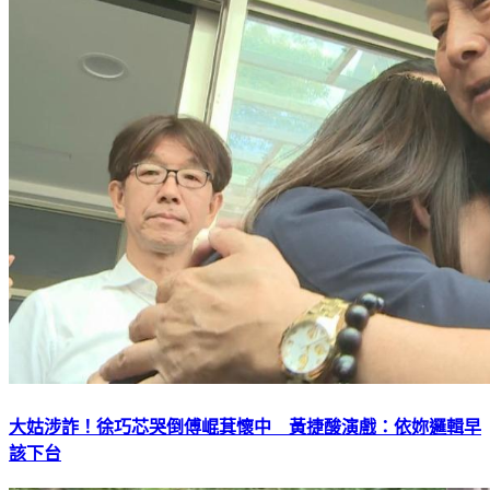
大姑涉詐！徐巧芯哭倒傅崐萁懷中 黃捷酸演戲：依妳邏輯早
該下台