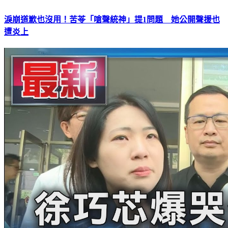
淚崩道歉也沒用！苦苓「嗆聲統神」提1問題 她公開聲援也
遭炎上