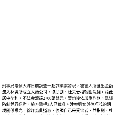
刑事局電偵大隊日前調查一起詐騙案發現，被害人所匯出金額
流入林男所成立人頭公司，協助劉、杜夫妻檔轉匯洗錢，藉此
居中牟利，不法金流達2700萬餘元，警詢後依加重詐欺、洗錢
防制等罪送辦，檢方聲押3人已裁准。涉案劉女與徐巧芯的姻
親關係曝光，徐昨為此道歉，強調自己是受害者，並指劉、杜