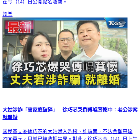
在今（14）日公開點名嗆聲。
娛樂
大姑涉詐「害家庭破碎」 徐巧芯哭倒傅崐萁懷中：老公涉案
就離婚
國民黨立委徐巧芯的大姑涉入洗錢、詐騙案，不法金額高達
2700萬元，目前已被收押禁見。對此，徐巧芯今（14）日上午