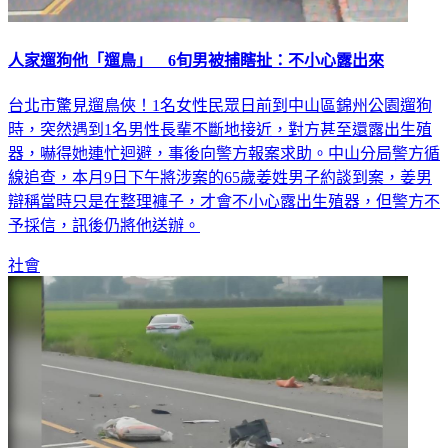
人家遛狗他「遛鳥」 6旬男被捕瞎扯：不小心露出來
台北市驚見遛鳥俠！1名女性民眾日前到中山區錦州公園遛狗
時，突然遇到1名男性長輩不斷地接近，對方甚至還露出生殖
器，嚇得她連忙迴避，事後向警方報案求助。中山分局警方循
線追查，本月9日下午將涉案的65歲姜姓男子約談到案，姜男
辯稱當時只是在整理褲子，才會不小心露出生殖器，但警方不
予採信，訊後仍將他送辦。
社會