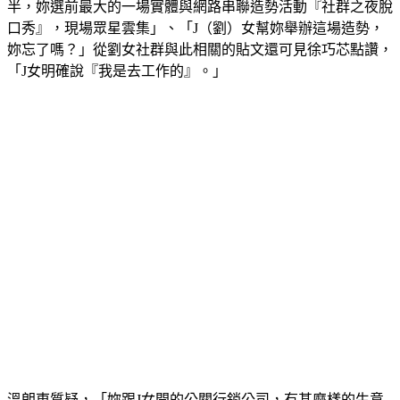
半，妳選前最大的一場實體與網路串聯造勢活動『社群之夜脫
口秀』，現場眾星雲集」、「J（劉）女幫妳舉辦這場造勢，
妳忘了嗎？」從劉女社群與此相關的貼文還可見徐巧芯點讚，
「J女明確說『我是去工作的』。」
溫朗東質疑，「妳跟J女開的公關行銷公司，有甚麼樣的生意