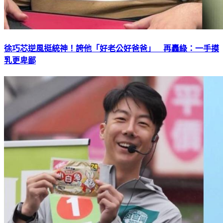
徐巧芯逆風挺統神！誇他「好老公好爸爸」 再轟綠：一手摸
乳更卑鄙