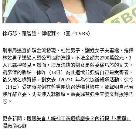
徐巧芯、羅智強、傅崐萁。（圖／TVBS）
刑事局追查詐騙金流發現，杜姓男子、劉姓女子夫妻檔，指揮
林姓男子透過人頭公司協助洗錢，不法金額共2700萬餘元，3
人已羈押禁見。然而，涉及洗錢的劉女是藍委徐巧芯的丈夫，
劉彥澧的胞姊，徐昨（13日）為此道歉並強調自己是受害者，
後又被名嘴質疑，劉女去（2023）年為徐協辦競選活動。徐今
（14日）受訪時哭倒在藍黨團總召傅崐萁懷中，並聲明自己若
涉詐辭立委、丈夫涉入就離婚。藍委羅智強今天發文聲援徐巧
芯。
更多新聞：
屢屢失言！統神工商還這麼多？內行揭「3關鍵」
曝廠商心態