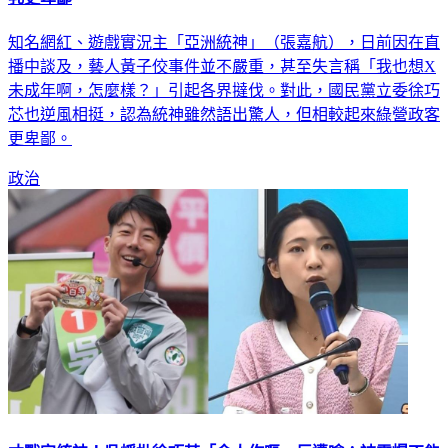
知名網紅、遊戲實況主「亞洲統神」（張嘉航），日前因在直
播中談及，藝人黃子佼事件並不嚴重，甚至失言稱「我也想X
未成年啊，怎麼樣？」引起各界撻伐。對此，國民黨立委徐巧
芯也逆風相挺，認為統神雖然語出驚人，但相較起來綠營政客
更卑鄙。
政治