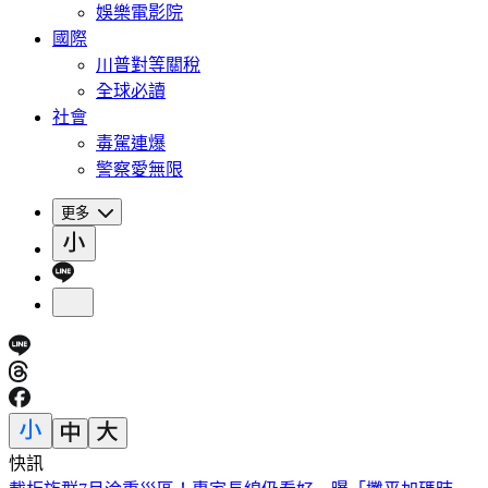
娛樂電影院
國際
川普對等關稅
全球必讀
社會
毒駕連爆
警察愛無限
更多
快訊