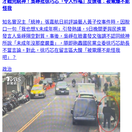
才戰完統神！吳崢批徐巧芯「令人作嘔」反遭嗆：被電爆不能
怪我
知名實況主「統神」張嘉航日前評論藝人黃子佼事件時，因脫
口一句「我也想X未成年啊」引發熱議，9日晚間更與民進黨
發言人吳崢隔空對質。事後，吳崢在臉書發文強調不認同統神
所說「未成年沒那麼嚴重」，隨即砲轟國民黨立委徐巧芯助長
不當言論。對此，徐巧芯在留言區大酸「被電爆不能怪我
吧」？
政治