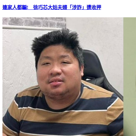
連家人都騙! 徐巧芯大姑夫婦「涉詐」遭收押