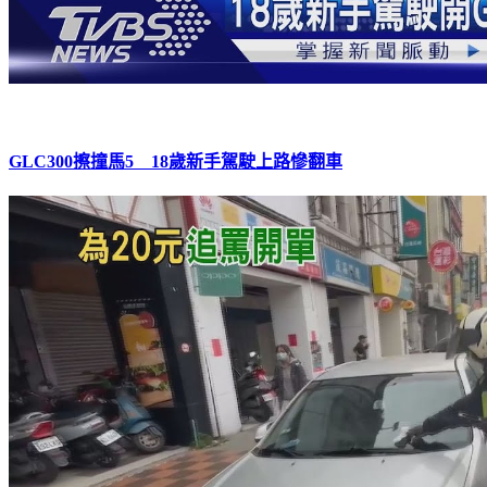
GLC300擦撞馬5 18歲新手駕駛上路慘翻車