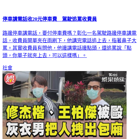
停車講電話收20元停車費 駕駛追罵收費員
路邊停車講電話，要付停車費嗎？彰化一名駕駛路邊停車講電
話，收費員開單夾在雨刷下，他講完電話追上去，指著鼻子大
罵。其實收費員有問他，他邊講電話邊點頭，還追罵說「點
頭，你單子就夾上去，可以這樣嗎」。
社會