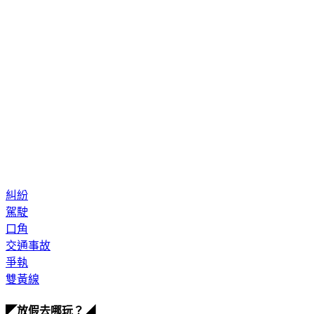
糾紛
駕駛
口角
交通事故
爭執
雙黃線
◤放假去哪玩？◢