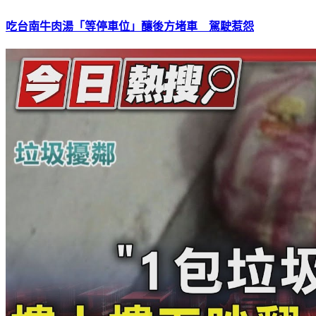
吃台南牛肉湯「等停車位」釀後方堵車 駕駛惹怨