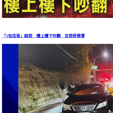
「1包垃圾」結怨 樓上樓下吵翻 女控菸蒂燙