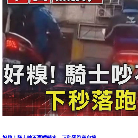
好糗！騎士吵不贏噴辣水 下秒落跑竟自摔