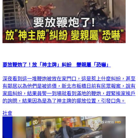
要放鞭炮了！放「神主牌」糾紛 變親屬「恐嚇」
深夜看到這一堆鞭炮被放在家門口，這是惹上什麼糾紛，甚至
有鄰居以為他們是被追債，新北市板橋日前有民眾報案，說有
家庭糾紛，結果員警一到場就看到滿地的鞭炮，趕緊挨家挨戶
的詢問，結果因為是為了神主牌的擺放位置，引發口角。
社會