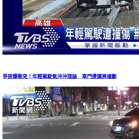
爭道爆衝突！年輕駕駛氣沖沖理論 車門遭運將撞斷