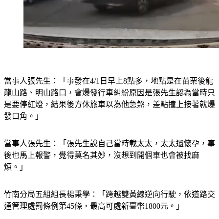
當事人張先生：「事發在4/1日早上8點多，地點是在苗栗後龍
龍山路、明山路口，會爆發行車糾紛原因是張先生認為當時只
是要停紅燈，結果後方休旅車以為他急煞，差點撞上接著就爆
發口角。」
當事人張先生：「張先生說自己當時載太太，太太還懷孕，事
後也馬上報警，覺得莫名其妙，沒想到開個車也會被找麻
煩。」
竹南分局五組組長楊秉學：「跨越雙黃線逆向行駛，依道路交
通管理處罰條例第45條，最高可處新臺幣1800元。」