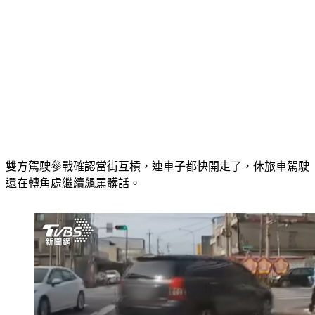
雙方駕駛參戰確認當街互槓，連車子都快開走了，休旅車駕駛
還在轉角處繼續飆罵髒話。