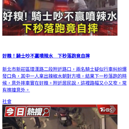
好糗！騎士吵不贏噴辣水 下秒落跑竟自摔
新北市新莊區環漢路二段附近路口，兩名騎士疑似行車糾紛爆
發口角，其中一人拿出辣椒水朝對方噴，結果下一秒落跑的時
候，意外摔車實在好糗。附近居民說，這裡路幅又小又窄，常
有擦撞意外。
社會