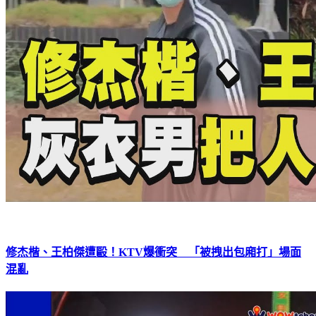
修杰楷、王柏傑遭毆！KTV爆衝突 「被拽出包廂打」場面
混亂