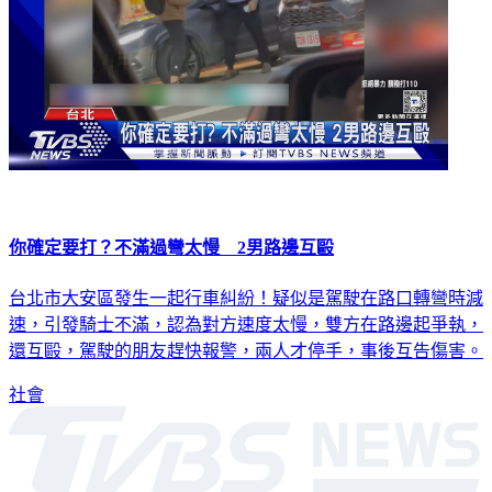
你確定要打？不滿過彎太慢 2男路邊互毆
台北市大安區發生一起行車糾紛！疑似是駕駛在路口轉彎時減
速，引發騎士不滿，認為對方速度太慢，雙方在路邊起爭執，
還互毆，駕駛的朋友趕快報警，兩人才停手，事後互告傷害。
社會