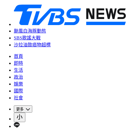
颱風白海豚動態
SBS歌謠大戰
沙拉油致癌物超標
首頁
即時
生活
政治
娛樂
國際
社會
更多