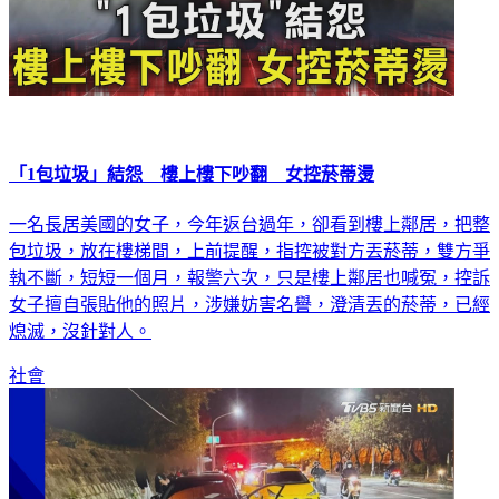
「1包垃圾」結怨 樓上樓下吵翻 女控菸蒂燙
一名長居美國的女子，今年返台過年，卻看到樓上鄰居，把整
包垃圾，放在樓梯間，上前提醒，指控被對方丟菸蒂，雙方爭
執不斷，短短一個月，報警六次，只是樓上鄰居也喊冤，控訴
女子擅自張貼他的照片，涉嫌妨害名譽，澄清丟的菸蒂，已經
熄滅，沒針對人。
社會