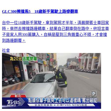
GLC300擦撞馬5 18歲新手駕駛上路慘翻車
台中一位18歲新手駕駛，拿到駕照才半年，清晨開賓士車回家
時，竟然去擦撞路邊轎車，結果自己翻車倒在路中，他坦言車
子是家人用300萬購入，自稱是壓到三角錐重心不穩，才會撞
到路邊翻覆。
社會