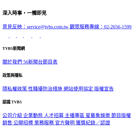
深入時事，一觸即見
意見反映：service@tvbs.com.tw
觀眾服務專線：02-2656-1599
TVBS新聞網
關於我們
56新聞台節目表
政策與隱私
隱私權政策
性騷擾防治措施
網站使用協定
版權宣告
認識 TVBS
公司介紹
企業動態
人才招募
主播專區
星藝象娛樂
節目版權
銷售
公開招標
業務服務
官方聲明
獲獎紀錄／認證