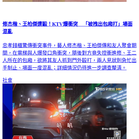
修杰楷、王柏傑遭毆！KTV爆衝突 「被拽出包廂打」場面
混亂
忠孝錢櫃驚傳衝突事件，藝人修杰楷、王柏傑傳和友人聚會期
間，在電梯與人爆發口角衝突，隨後對方竟失控衝進修、王二
人所在的包廂，欲將其友人抓到門外毆打，兩人見狀則急忙出
手制止、場面一度混亂；詳細情況仍待進一步調查釐清。
社會