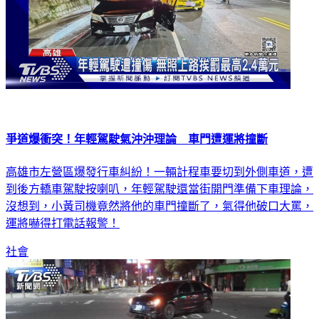
爭道爆衝突！年輕駕駛氣沖沖理論 車門遭運將撞斷
高雄市左營區爆發行車糾紛！一輛計程車要切到外側車道，遭
到後方轎車駕駛按喇叭，年輕駕駛還當街開門準備下車理論，
沒想到，小黃司機竟然將他的車門撞斷了，氣得他破口大罵，
運將嚇得打電話報警！
社會