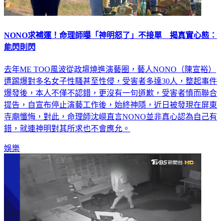
NONO求補運！命理師曝「神明怒了」不接單 揭真實心態：
能閃則閃
去年ME TOO風波從政壇燒進演藝圈，藝人NONO（陳宣裕）
遭踢爆對多名女子性騷甚至性侵，受害者多達30人，整起事件
爆發後，本人不僅不認錯，更沒有一句道歉，受害者憤而聯合
提告，自宣布停止演藝工作後，始終神隱，近日被發現在屏東
寺廟懺悔，對此，命理師沈嶸直言NONO並非真心認為自己有
錯，就連神明對其所求也不會應允。
娛樂