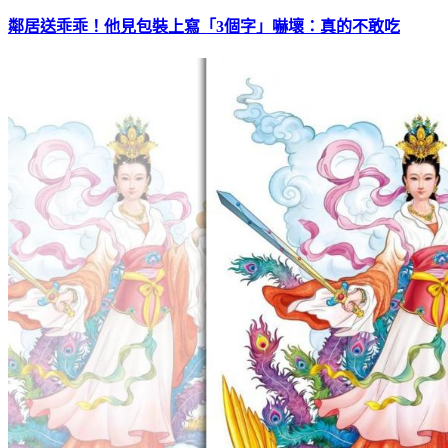
鄰居送乖乖！他見包裝上寫「3個字」嚇壞：真的不敢吃