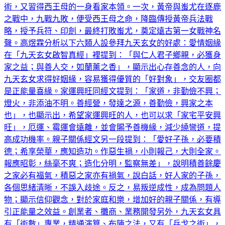
之戰中，九戰九敗，便受西王母之命，降臨傳授黃帝兵法戰
略，授予兵符、印劍，最終打敗蚩尤，奠定遠古第一女戰神名
聲。高煜霖分析以下六類人設參拜九天玄女的好處：愛情姻緣
在「九天玄女啟智真經」裡提到：「與仁人君子鄉親，必獲身
家之益；與善人交，如蘭薰之香」，顯示出心存善念的人，向
九天玄女求得好姻緣，容易獲得優質的「好對象」，交友圈都
是正能量喜緣。家運興旺同經文提到：「家道，非勤儉不興；
燈火，非添油不明。善經營，發達之源，善勤儉，興家之本
也」，也顯示出，希望家運興旺的人，也可以求「家宅平安興
旺」，厄運、霉運會遠離，並會賜予善機緣，減少繞彎道，提
高成功機率。親子關係經文另一段提到：「愛好子孫，必要積
德；希享榮華，應知造功。作惡生禍，小則報己，大則全家。
報應昭彰，絲毫不爽；造化分明，監察無差」，說明積善餘慶
之家必有福氣，積惡之家亦有禍氣，說白話，好人家的子孫，
各個思緒清晰，不誤入歧途。反之，易叛逆成性，成為問題人
物；顯示信仰觀念，對於家庭和樂，增加好的親子關係，有導
引正能量之效益。創業者、攤商、業務開發另外，九天玄女具
有「術數」專業，精通演算、布陣之法，又有「兵戈之術」，
精通兵法，戰力破表之故。套用在現今時代，信仰精神適合