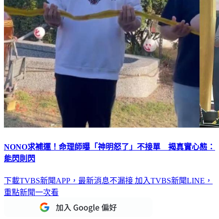
NONO求補運！命理師曝「神明怒了」不接單 揭真實心態：
能閃則閃
下載TVBS新聞APP，最新消息不漏接
加入TVBS新聞LINE，
重點新聞一次看