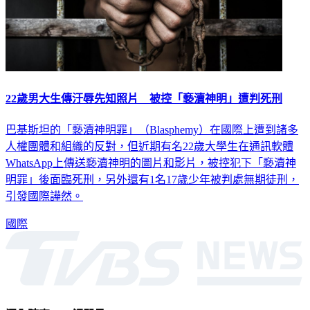
22歲男大生傳汙辱先知照片 被控「褻瀆神明」遭判死刑
巴基斯坦的「褻瀆神明罪」（Blasphemy）在國際上遭到諸多
人權團體和組織的反對，但近期有名22歲大學生在通訊軟體
WhatsApp上傳送褻瀆神明的圖片和影片，被控犯下「褻瀆神
明罪」後面臨死刑，另外還有1名17歲少年被判處無期徒刑，
引發國際譁然。
國際
深入時事，一觸即見