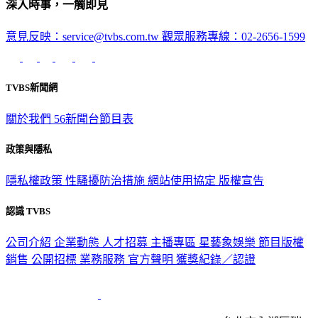
意見反映：service@tvbs.com.tw
觀眾服務專線：02-2656-1599
TVBS新聞網
關於我們
56新聞台節目表
政策與隱私
隱私權政策
性騷擾防治措施
網站使用協定
版權宣告
認識 TVBS
公司介紹
企業動態
人才招募
主播專區
星藝象娛樂
節目版權
銷售
公開招標
業務服務
官方聲明
獲獎紀錄／認證
2026 © TVBS Media Inc. All Rights Reserved. 台北市內湖區瑞