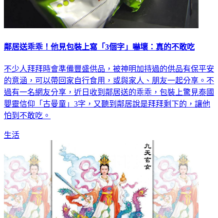
鄰居送乖乖！他見包裝上寫「3個字」嚇壞：真的不敢吃
不少人拜拜時會準備豐盛供品，被神明加持過的供品有保平安
的意涵，可以帶回家自行食用，或與家人、朋友一起分享。不
過有一名網友分享，近日收到鄰居送的乖乖，包裝上驚見泰國
嬰靈信仰「古曼童」3字，又聽到鄰居說是拜拜剩下的，讓他
怕到不敢吃。
生活