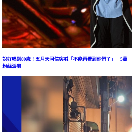
說好唱到80歲！五月天阿信突喊「不能再看到你們了」 5萬
粉絲淚崩