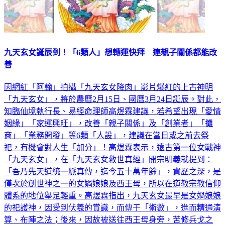
九天玄女誕辰到！「6類人」想轉運快拜 連親子關係都能改
善
因網紅「阿翰」拍攝「九天玄女降肉」影片爆紅的上古神明
「九天玄女」，將於農曆2月15日、國曆3月24日誕辰。對此，
知臨仙境執行長、易經命理師高煜霖建議，若希望出現「愛情
姻緣」「家運興旺」，改善「親子關係」及「創業者」「攤
商」「業務開發」等6類「人設」，建議在當日或之前去祭
祀，有機會對人生「加分」！高煜霖表示，遠古第一位女戰神
「九天玄女」，在「九天玄女救世真經」開宗明義就提到：
「吾乃先天道統一脈真傳，迄今五十萬年餘」，資歷之深，是
僅次於創世神之一的女媧娘娘及西王母，所以在道教宗教信仰
體系的地位舉足輕重。高煜霖指出，九天玄女最早是女媧娘娘
的祀護神，因受到伏羲的賞識，而傳于「術數」，進而精通演
算、布陣之法；後來，因故被送往西王母身旁，苦修兵戈之
術，又習得西王母的一身看家本領。一次，黃帝與蚩尤在逐鹿