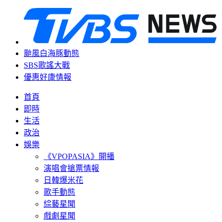
颱風白海豚動態
SBS歌謠大戰
優惠好康情報
首頁
即時
生活
政治
娛樂
《VPOPASIA》開播
演唱會搶票情報
日韓爆米花
歌手動態
綜藝星聞
戲劇星聞