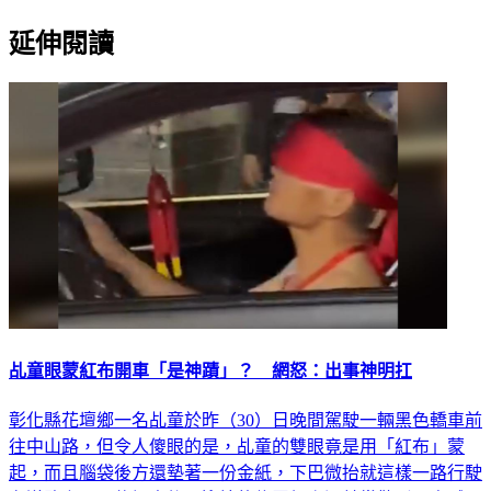
延伸閱讀
乩童眼蒙紅布開車「是神蹟」？ 網怒：出事神明扛
彰化縣花壇鄉一名乩童於昨（30）日晚間駕駛一輛黑色轎車前
往中山路，但令人傻眼的是，乩童的雙眼竟是用「紅布」蒙
起，而且腦袋後方還墊著一份金紙，下巴微抬就這樣一路行駛
在道路上，而停好車後，迎接的信眾們竟還鼓掌歡呼，直喊：