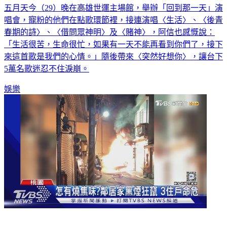
唱會，寵粉的他們在點歌環節裡，接連演唱〈生活〉、〈後青
春期的詩〉、〈借問眾神明〉及〈賭神〉，阿信也感慨說：
「生活很苦，生命很忙，如果有一天不能再看到你們了，接下
來這首歌是我們的心情。」隨後帶來〈突然好想你〉，讓台下
5萬名歌迷忍不住淚崩。
娛樂