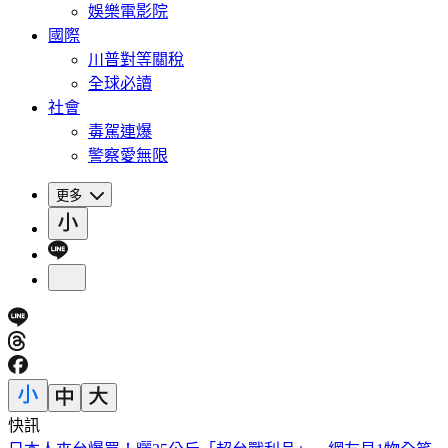
娛樂電影院
國際
川普對等關稅
全球必讀
社會
毒駕連爆
警察愛無限
更多
快訊