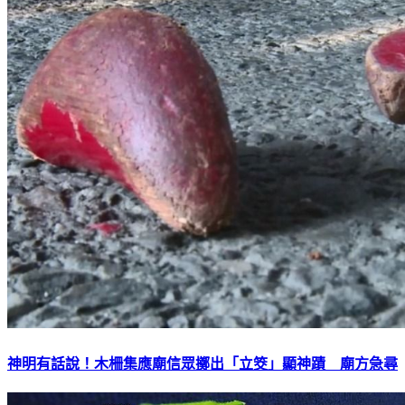
神明有話說！木柵集應廟信眾擲出「立筊」顯神蹟 廟方急尋