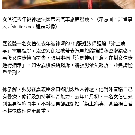
女信徒去年被神壇法師帶去汽車旅館猥褻。（示意圖，非當事
人／shutterstock 達志影像）
嘉義縣一名女信徒去年被神壇的7旬張姓法師誆騙「染上病
毒」需要驅除，沒想到卻是被帶去汽車旅館撫摸私密處猥褻。
事後女信徒憤而提告，張男辯稱「這是神明旨意，在對女信徒
進行指示」，如今嘉檢偵結起訴，將張男依法起訴，並建請從
重量刑。
據了解，張男在嘉義縣溪口鄉開設私人神壇，他對外宣稱自己
有醫療、修行及加持等神奇能力。去年11月初，一名女信徒來
到張男神壇問事，不料張男卻誆騙她「染上病毒」甚至揚言若
不趕快處理會更嚴重。