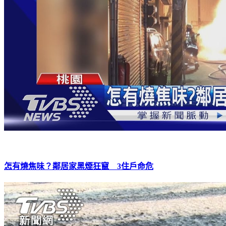
怎有燒焦味？鄰居家黑煙狂竄 3住戶命危