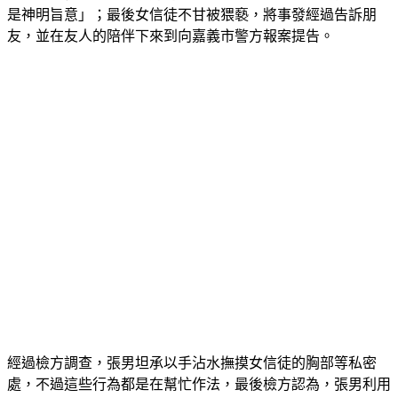
友，並在友人的陪伴下來到向嘉義市警方報案提告。
經過檢方調查，張男坦承以手沾水撫摸女信徒的胸部等私密
處，不過這些行為都是在幫忙作法，最後檢方認為，張男利用
人性對宗教信仰、疾病未知的脆弱心理，對女信徒猥褻，犯行