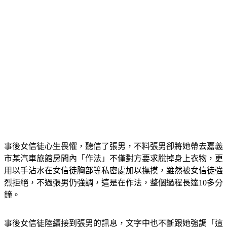
事後女信徒心生畏懼，聽信了張男，不料張男卻將她帶去嘉義
市某汽車旅館房間內「作法」不僅對方要求脫掉身上衣物，更
用以手沾水在女信徒胸部等私密處加以撫摸，雖然被女信徒強
烈拒絕，不過張男仍強調，這是在作法，整個過程長達10多分
鐘。
事後女信徒陸續接到張男的訊息，文字中也不斷跟她強調「這
是神明旨意」；最後女信徒不甘被猥褻，將事發經過告訴朋