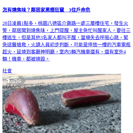
怎有燒焦味？鄰居家黑煙狂竄 3住戶命危
28日凌晨1點多，桃園八德區介壽路一處三層樓住宅，發生火
警，鄰居聞到燒焦味，上門提醒，屋主急忙叫醒家人，要往三
樓逃生，但是其他3名家人都叫不醒，當場失去呼吸心跳，緊
急送醫搶救，火調人員初步判斷，可能是停放一樓的汽車電瓶
起火，延燒到客廳神明廳，室內5輛汽機車還有，還有室外4
輛！機車，都被燒毀。
社會