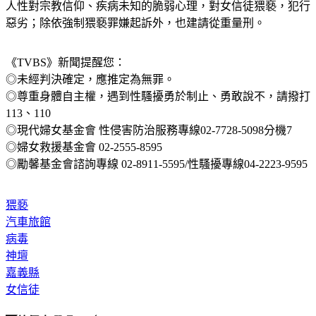
惡劣；除依強制猥褻罪嫌起訴外，也建請從重量刑。
《TVBS》新聞提醒您：
◎未經判決確定，應推定為無罪。
◎尊重身體自主權，遇到性騷擾勇於制止、勇敢說不，請撥打
113、110
◎現代婦女基金會 性侵害防治服務專線02-7728-5098分機7
◎婦女救援基金會 02-2555-8595
◎勵馨基金會諮詢專線 02-8911-5595/性騷擾專線04-2223-9595
猥褻
汽車旅館
病毒
神壇
嘉義縣
女信徒
◤放假去哪玩？◢