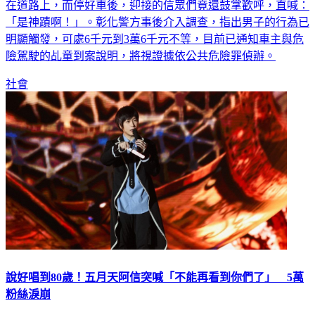
「是神蹟啊！」。彰化警方事後介入調查，指出男子的行為已
明顯觸發，可處6千元到3萬6千元不等，目前已通知車主與危
險駕駛的乩童到案說明，將視證據依公共危險罪偵辦。
社會
說好唱到80歲！五月天阿信突喊「不能再看到你們了」 5萬
粉絲淚崩
五月天今（29）晚在高雄世運主場館，舉辦「回到那一天」演