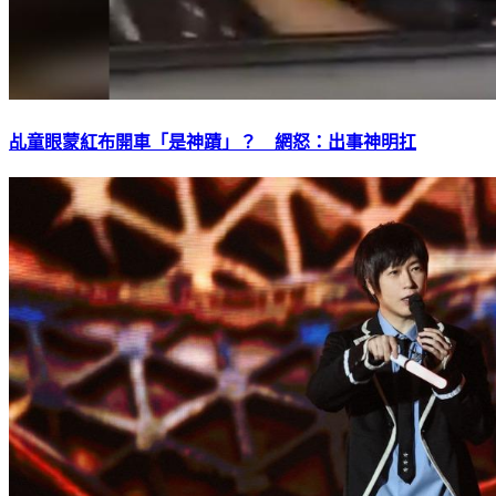
乩童眼蒙紅布開車「是神蹟」？ 網怒：出事神明扛