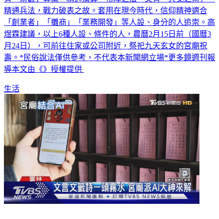
「創業者」「攤商」「業務開發」等人設、身分的人追崇。高
煜霖建議，以上6種人設、條件的人，農曆2月15日前（國曆3
月24日），可前往住家或公司附近，祭祀九天玄女的宮廟祝
壽。*民俗說法僅供參考，不代表本新聞網立場*更多鏡週刊報
導本文由《》授權提供
生活