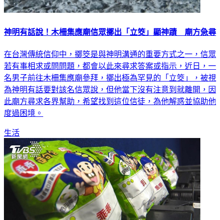
神明有話說！木柵集應廟信眾擲出「立筊」顯神蹟 廟方急尋
在台灣傳統信仰中，擲筊是與神明溝通的重要方式之一，信眾
若有事相求或問問題，都會以此來尋求答案或指示，近日，一
名男子前往木柵集應廟參拜，擲出極為罕見的「立筊」，被視
為神明有話要對該名信眾說，但他當下沒有注意到就離開，因
此廟方尋求各界幫助，希望找到這位信徒，為他解惑並協助他
度過困境。
生活