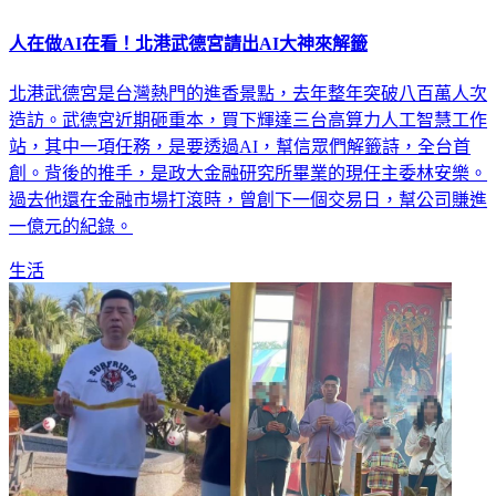
人在做AI在看！北港武德宮請出AI大神來解籤
北港武德宮是台灣熱門的進香景點，去年整年突破八百萬人次
造訪。武德宮近期砸重本，買下輝達三台高算力人工智慧工作
站，其中一項任務，是要透過AI，幫信眾們解籤詩，全台首
創。背後的推手，是政大金融研究所畢業的現任主委林安樂。
過去他還在金融市場打滾時，曾創下一個交易日，幫公司賺進
一億元的紀錄。
生活