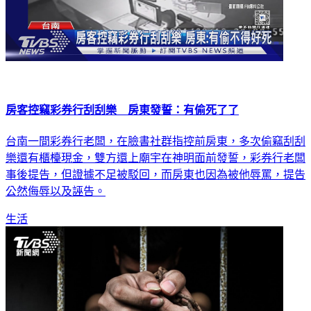
房客控竊彩券行刮刮樂 房東發誓：有偷死了了
台南一間彩券行老闆，在臉書社群指控前房東，多次偷竊刮刮
樂還有櫃檯現金，雙方還上廟宇在神明面前發誓，彩券行老闆
事後提告，但證據不足被駁回，而房東也因為被他辱罵，提告
公然侮辱以及誣告。
生活