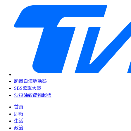
颱風白海豚動態
SBS歌謠大戰
沙拉油致癌物超標
首頁
即時
生活
政治