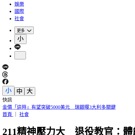
娛樂
國際
社會
更多
快訊
金價「這時」有望突破5000美元 瑞銀曝3大利多關鍵
首頁
｜
社會
211精神壓力大 退役教官：