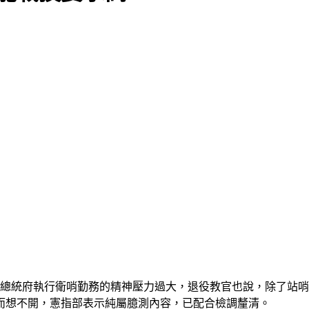
在總統府執行衛哨勤務的精神壓力過大，退役教官也說，除了站
而想不開，憲指部表示純屬臆測內容，已配合檢調釐清。