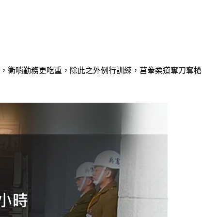
應，衛哨勤務更吃重，除此之外例行訓練，莒拳柔道奪刀奪槍