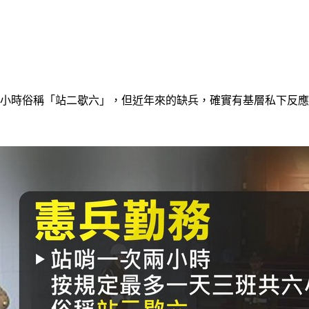
六小時俗稱「站二歇六」，但近年來的缺兵，確實有基層私下反