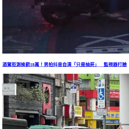
酒駕拒測挨罰18萬！男拍抖音自清「只是抽菸」 監視器打臉