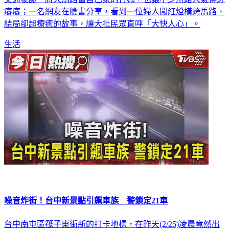
結局卻超療癒的故事，讓大批民眾直呼「大快人心」。
生活
噪音炸街！台中新景點引飆車族 警鎖定21車
台中南屯區筏子東街新的打卡地標，在昨天(2/25)凌晨竟然出
現飆車族聚集，警方值班人員當下透過監看監視器發現人車聚