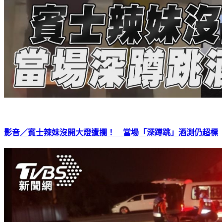
影音／賓士辣妹沒開大燈遭攔！ 當場「深蹲跳」酒測仍超標