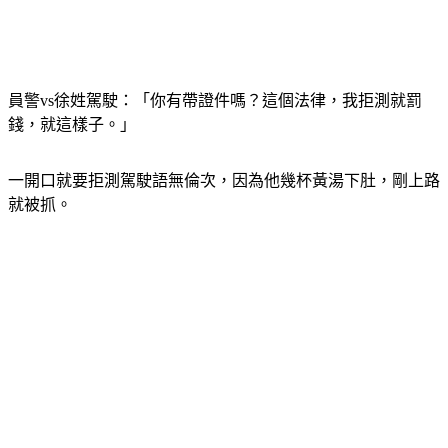
員警vs徐姓駕駛：「你有帶證件嗎？這個法律，我拒測就罰
錢，就這樣子。」
一開口就要拒測駕駛語無倫次，因為他幾杯黃湯下肚，剛上路
就被抓。