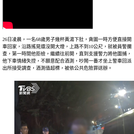
26日凌晨，一名68歲男子幾杯黃湯下肚，貪圖一時方便直接開
車回家，沿路搖晃還沒開大燈，上路不到10公尺，就被員警攔
查，第一時間他拒檢，繼續往前開，直到支援警力將他圍捕，
他下車情緒失控，不願意配合酒測，吵鬧一番才坐上警車回派
出所接受調查，酒測值超標，被依公共危險罪送辦。