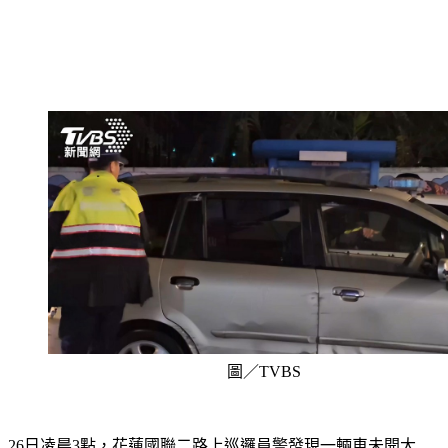
圖／TVBS
26日凌晨3點，花蓮國聯二路上巡邏員警發現一輛車未開大
燈，引起員警注意，但駕駛拒檢繼續搖晃往前開，直到中山路