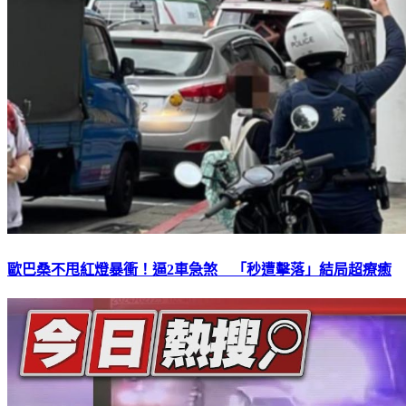
歐巴桑不甩紅燈暴衝！逼2車急煞 「秒遭擊落」結局超療癒