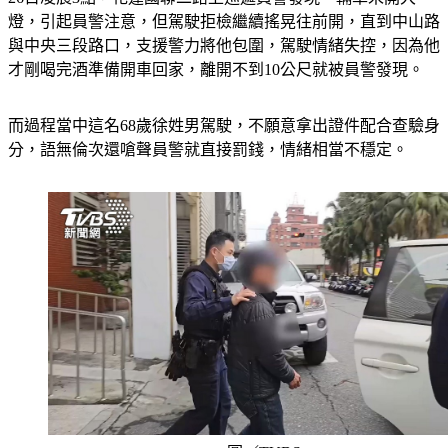
與中央三段路口，支援警力將他包圍，駕駛情緒失控，因為他
才剛喝完酒準備開車回家，離開不到10公尺就被員警發現。
而過程當中這名68歲徐姓男駕駛，不願意拿出證件配合查驗身
分，語無倫次還嗆聲員警就直接罰錢，情緒相當不穩定。
圖／TVBS