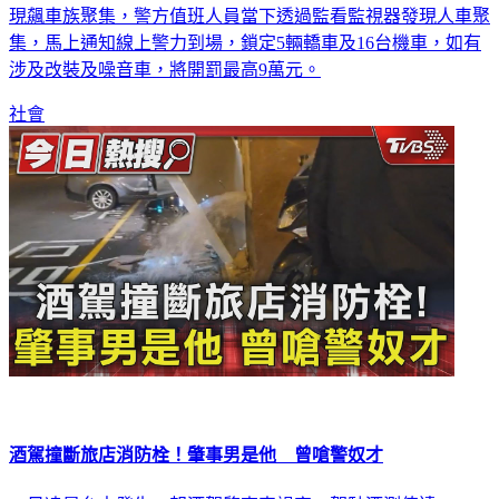
集，馬上通知線上警力到場，鎖定5輛轎車及16台機車，如有
涉及改裝及噪音車，將開罰最高9萬元。
社會
酒駕撞斷旅店消防栓！肇事男是他 曾嗆警奴才
23日凌晨台中發生一起酒駕肇事車禍案，駕駛酒測值達0.46，