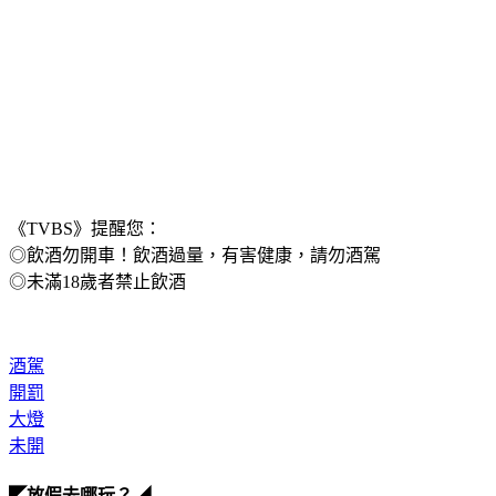
《TVBS》提醒您：
◎飲酒勿開車！飲酒過量，有害健康，請勿酒駕
◎未滿18歲者禁止飲酒
酒駕
開罰
大燈
未開
◤放假去哪玩？◢