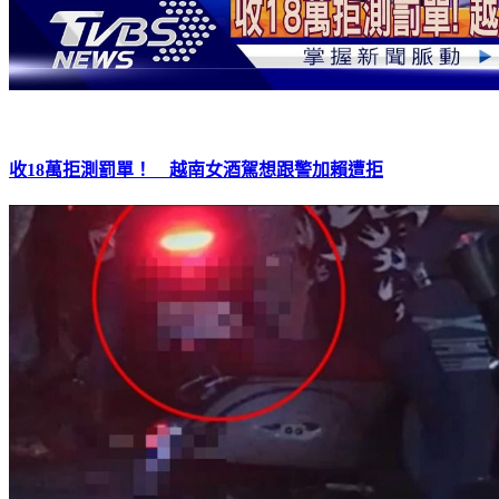
收18萬拒測罰單！ 越南女酒駕想跟警加賴遭拒