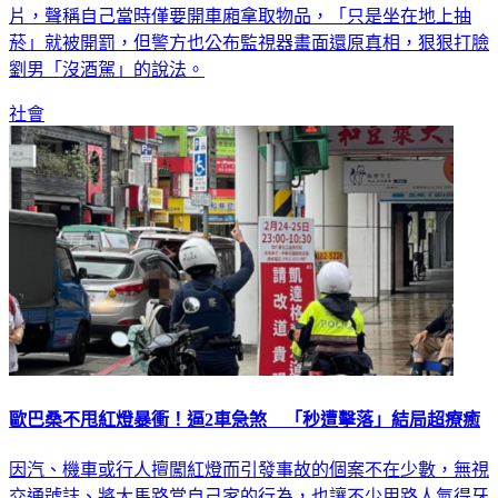
菸」就被開罰，但警方也公布監視器畫面還原真相，狠狠打臉
劉男「沒酒駕」的說法。
社會
歐巴桑不甩紅燈暴衝！逼2車急煞 「秒遭擊落」結局超療癒
因汽、機車或行人擅闖紅燈而引發事故的個案不在少數，無視
交通號誌、將大馬路當自己家的行為，也讓不少用路人氣得牙
癢癢；一名網友在臉書分享，看到一位婦人闖紅燈橫跨馬路、