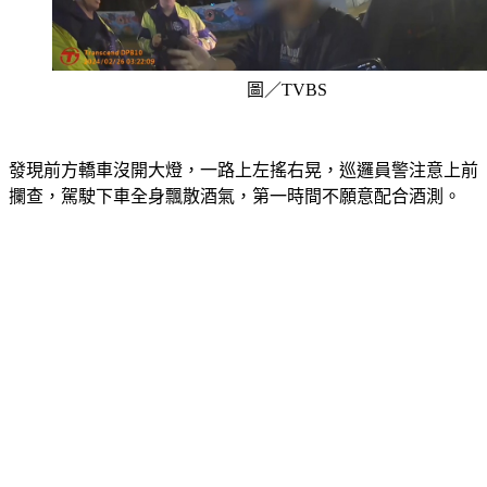
圖／TVBS
發現前方轎車沒開大燈，一路上左搖右晃，巡邏員警注意上前
攔查，駕駛下車全身飄散酒氣，第一時間不願意配合酒測。