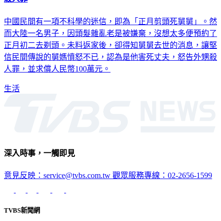
中國民間有一項不科學的迷信，即為「正月剪頭死舅舅」。然
而大陸一名男子，因頭髮雜亂老是被嫌棄，沒想太多便預約了
正月初二去剃頭。未料返家後，卻得知舅舅去世的消息，讓堅
信民間傳說的舅媽憤怒不已，認為是他害死丈夫，怒告外甥殺
人罪，並求償人民幣100萬元。
生活
深入時事，一觸即見
意見反映：service@tvbs.com.tw
觀眾服務專線：02-2656-1599
TVBS新聞網
關於我們
56新聞台節目表