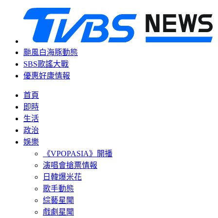
颱風白海豚動態
SBS歌謠大戰
優惠好康情報
首頁
即時
生活
政治
娛樂
《VPOPASIA》開播
演唱會搶票情報
日韓爆米花
歌手動態
綜藝星聞
戲劇星聞