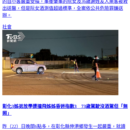
出送醫，但是阮女酒測值超過標準，全案依公共危險罪嫌送
辦。
社會
彰化3姊弟放學遭撞飛姊姊昏迷指數3 73歲駕駛沒酒駕但「無
照」
昨（22）日晚間6點多，在彰化縣伸港鄉發生一起嚴重，就讀
國小的陳姓3姊弟，年齡約為10歲、9歲、8歲的孩童，放學走