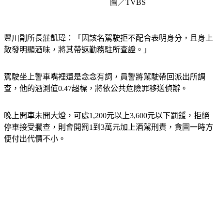
豐川副所長莊凱瑋：「因該名駕駛拒不配合表明身分，且身上
散發明顯酒味，將其帶返勤務駐所查證。」
駕駛坐上警車嘴裡還是念念有詞，員警將駕駛帶回派出所調
查，他的酒測值0.47超標，將依公共危險罪移送偵辦。
晚上開車未開大燈，可處1,200元以上3,600元以下罰鍰，拒絕
停車接受攔查，則會開罰1到3萬元加上酒駕刑責，貪圖一時方
便付出代價不小。