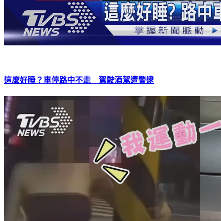
這麼好睡？車停路中不走 駕駛酒駕遭警逮