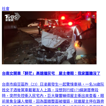
社會
台南女開車「醉茫」高速撞民宅 屋主傻眼：我家圍牆沒了
台南市麻豆區昨（23）日凌晨發生一起驚悚車禍，一名34歲阮
姓女子酒後駕車載著友人上路，沒想到行經173線謝厝寮段
時，突然失控衝入民宅內，巨大聲響嚇得屋主衝出來查看，眼
前景象全讓人傻眼，因為圍牆整面被撞毀，就連屋主停在路旁
的自小客嚴重受損，事後肇事的阮女及36歲謝姓友人乘客被救