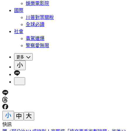
娛樂電影院
國際
川普對等關稅
全球必讀
社會
毒駕連爆
警察愛無限
更多
快訊