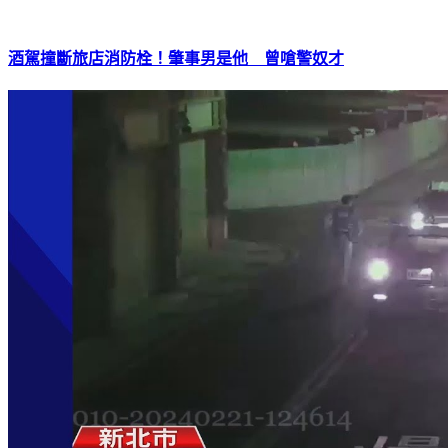
酒駕撞斷旅店消防栓！肇事男是他 曾嗆警奴才