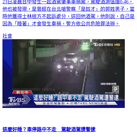
他也被發現，是曾經在台北嗆警察「是奴才」的郭姓男子，當
時他獲得士林檢方不起訴處分，這回他酒駕，他則說，自己是
因為「睡著」才會發生車禍，警方依公共危險罪法辦。
社會
這麼好睡？車停路中不走 駕駛酒駕遭警逮
進補太舒服，酒駕上路昏睡！新北市一名男子，酒後開車上