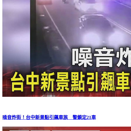
噪音炸街！台中新景點引飆車族 警鎖定21車