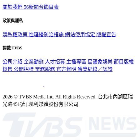
政策與隱私
隱私權政策
性騷擾防治措施
網站使用協定
版權宣告
認識 TVBS
公司介紹
企業動態
人才招募
主播專區
星藝象娛樂
節目版權
銷售
公開招標
業務服務
官方聲明
獲獎紀錄／認證
2026 © TVBS Media Inc. All Rights Reserved. 台北市內湖區瑞
光路451號 | 聯利媒體股份有限公司