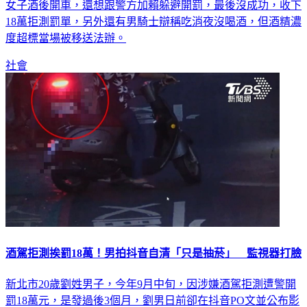
18萬拒測罰單，另外還有男騎士辯稱吃消夜沒喝酒，但酒精濃
度超標當場被移送法辦。
社會
酒駕拒測挨罰18萬！男拍抖音自清「只是抽菸」 監視器打臉
新北市20歲劉姓男子，今年9月中旬，因涉嫌酒駕拒測遭警開
罰18萬元，是發過後3個月，劉男日前卻在抖音PO文並公布影
片，聲稱自己當時僅要開車廂拿取物品，「只是坐在地上抽