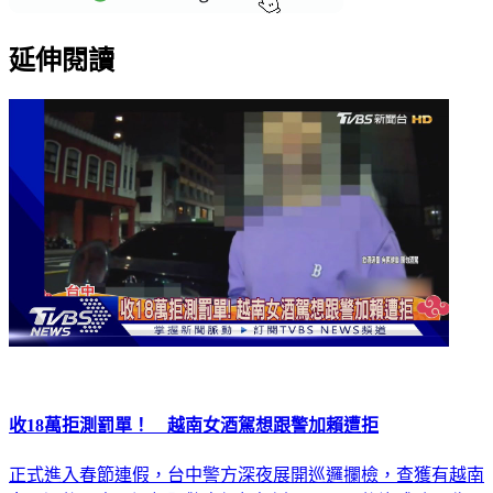
延伸閱讀
收18萬拒測罰單！ 越南女酒駕想跟警加賴遭拒
正式進入春節連假，台中警方深夜展開巡邏攔檢，查獲有越南
女子酒後開車，還想跟警方加賴躲避開罰，最後沒成功，收下