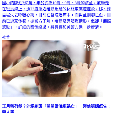
在斑馬線上，遭73歲蕭姓老翁駕駛的休旅車高速撞飛，姊、妹
當場失去呼吸心跳，目前在醫院治療中，而男童則腳扭傷，目
前已返家休養，據警方了解，老翁沒有酒駕情形，但卻「無照
駕駛」，詳細的案發經過，將有待和美警方進一步釐清。
社會
正月禁剪髮？外甥剃頭「舅舅當晚車禍亡」 迷信舅媽怒告：
殺人罪