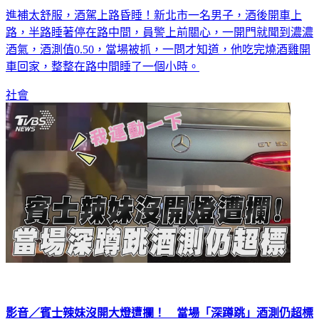
路，半路睡著停在路中間，員警上前關心，一開門就聞到濃濃
酒氣，酒測值0.50，當場被抓，一問才知道，他吃完燒酒雞開
車回家，整整在路中間睡了一個小時。
社會
影音／賓士辣妹沒開大燈遭攔！ 當場「深蹲跳」酒測仍超標