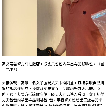
高女帶著警方前往飯店，從丈夫包包內拿出毒品咖啡包。（圖
／TVBS）
大義滅親！高雄一名女子發現丈夫未經同意，直接拿取自己購
買的飯店住宿券，便懷疑丈夫買春，便聯絡警方表示需要協
助，女子與警方抵達飯店後，經丈夫同意進入房間，女子卻從
丈夫包包內拿出毒品咖啡包5包，事後警方檢驗出三級毒品卡
西酮陽性反應，將丈夫帶返所偵辦後依毒品危害防制條例移請