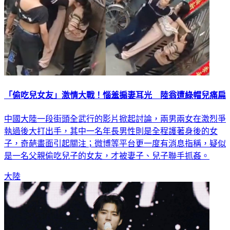
「偷吃兒女友」激情大戰！惱羞搧妻耳光 陸翁遭綠帽兒痛扁
中國大陸一段街頭全武行的影片掀起討論，兩男兩女在激烈爭
執過後大打出手，其中一名年長男性則是全程護著身後的女
子，奇葩畫面引起關注；微博等平台更一度有消息指稱，疑似
是一名父親偷吃兒子的女友，才被妻子、兒子聯手抓姦。
大陸