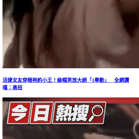
活逮女友穿睡袍約小王！綠帽男放大絕「1舉動」 全網讚
嘆：高招