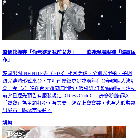
南優鉉抓姦「你老婆是我前女友」！ 歌迷現場脫褲「嗨露尿
布」
韓國男團INFINITE去（2023）相當活躍，分別以單飛、子團
跟完整體形式來台，主唱南優鉉更是連兩年在台舉辦個人演唱
會，今（2）晚在台大體育館開唱，吸引近2千粉絲到場。活動
前夕已經先預告有服裝規定（Dress Code），許多粉絲都以
「寶寶」為主題打扮，有夫妻一起穿上寶寶裝，也有人假裝露
出尿布，嚇壞南優鉉。
娛樂