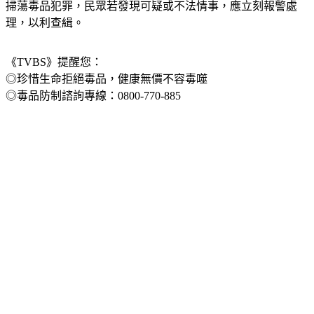
掃蕩毒品犯罪，民眾若發現可疑或不法情事，應立刻報警處
理，以利查緝。
《TVBS》提醒您：
◎珍惜生命拒絕毒品，健康無價不容毒噬
◎毒品防制諮詢專線：0800-770-885