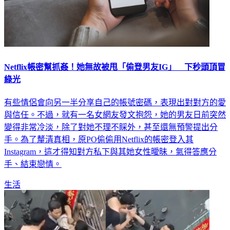
Netflix帳密幫抓姦！她無故被甩「偷登男友IG」 下秒頭頂冒
綠光
有些情侶會向另一半分享自己的帳號密碼，表現出對對方的愛
與信任。不過，就有一名女網友發文抱怨，她的男友日前突然
變得非常冷淡，除了對她不理不睬外，甚至還無預警提出分
手。為了釐清真相，原PO偷偷用Netflix的帳密登入其
Instagram，這才得知對方私下與其她女性曖昧，氣得答應分
手、結束戀情。
生活