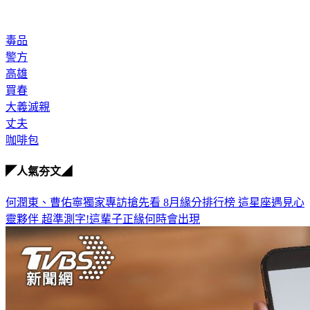
毒品
警方
高雄
買春
大義滅親
丈夫
咖啡包
◤人氣夯文◢
何潤東、曹佑寧獨家專訪搶先看
8月緣分排行榜 這星座遇見心
靈夥伴
超準測字!這輩子正緣何時會出現