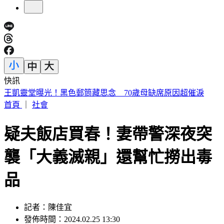
快訊
白海豚颱風擱淺又猛回血！水氣猛灌一片紫白 連下雨6天
首頁
｜
社會
疑夫飯店買春！妻帶警深夜突
襲「大義滅親」還幫忙撈出毒
品
記者：陳佳宜
發佈時間：2024.02.25 13:30