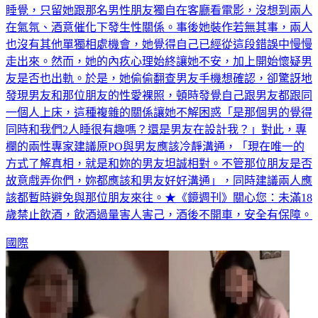
睡覺，只留她跟那名男性朋友獨自在客廳看電影，沒想到兩人
在氣氛、酒意催化下發生性關係。事後她裝作若無其事，兩人
也沒有其他單獨相處機會，她覺得自己已經從這段錯誤中慢慢
走出來。然而，她的內疚心理始終讓她不安，加上開始懷疑男
友是否也出軌。於是，她偷偷翻查男友手機想確認，卻驚訝地
發現男友和那位朋友的性愛裸照，頓時發覺自己跟男友都跟同
一個人上床，這種複雜的關係讓她不解困惑「是那個男的覺得
同時和我們2人睡很有趣嗎？還是男友在設計我？」對此，專
欄的兩性專家建議原PO與男友應該冷靜溝通，「現在唯一的
方式了解真相，就是和妳的男友坦誠相對。不管那位朋友是否
故意戲弄你們，妳都應該和男友好好溝通」，同時建議兩人應
該都暫時避免與那位朋友來往。★《鏡週刊》關心您：未滿18
歲禁止飲酒，飲酒過量害人害己，酒後不開車，安全有保障。
國際