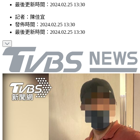
最後更新時間：2024.02.25 13:30
記者
：
陳佳宜
發佈時間：
2024.02.25 13:30
最後更新時間：
2024.02.25 13:30