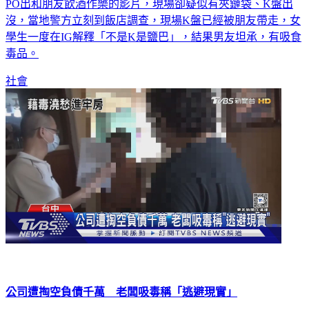
PO出和朋友飲酒作樂的影片，現場卻疑似有夾鏈袋、K盤出
沒，當地警方立刻到飯店調查，現場K盤已經被朋友帶走，女
學生一度在IG解釋「不是K是鹽巴」，結果男友坦承，有吸食
毒品。
社會
公司遭掏空負債千萬 老闆吸毒稱「逃避現實」