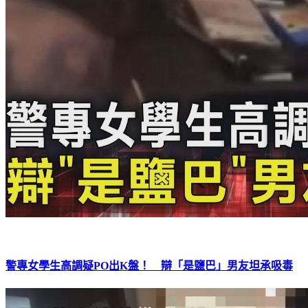
警專女學生高調疑PO出K盤！ 辯「是鹽巴」男友坦承吸毒