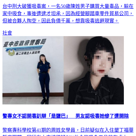
台中刑大破獲吸毒案，一名50歲陳姓男子購買大量毒品，躲在
家中吸食，事後遭逮才坦承，因為經營腳踏車零件貿易公司，
但被合夥人掏空，因此負債千萬，想靠吸毒逃避現實。
社會
警專女不認開毒趴辯「是鹽巴」 男友認吸毒她慘了遭開除
警察專科學校第41期的周姓女學員，日前疑似在入住墾丁福華