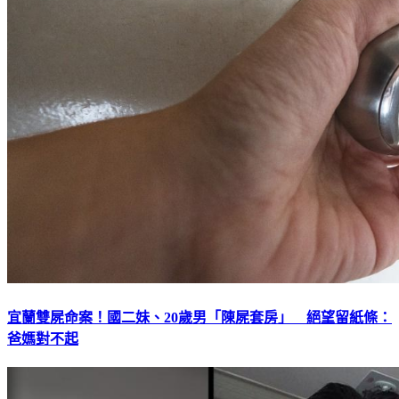
宜蘭雙屍命案！國二妹、20歲男「陳屍套房」 絕望留紙條：
爸媽對不起