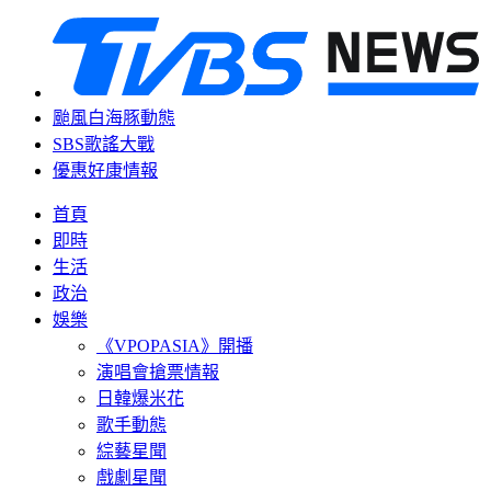
颱風白海豚動態
SBS歌謠大戰
優惠好康情報
首頁
即時
生活
政治
娛樂
《VPOPASIA》開播
演唱會搶票情報
日韓爆米花
歌手動態
綜藝星聞
戲劇星聞