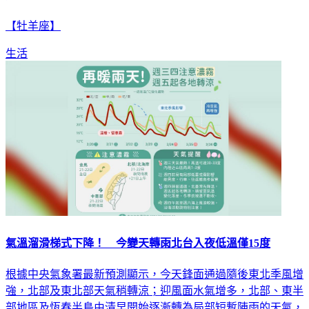
【牡羊座】
生活
氣溫溜滑梯式下降！ 今變天轉雨北台入夜低溫僅15度
根據中央氣象署最新預測顯示，今天鋒面通過隨後東北季風增
強，北部及東北部天氣稍轉涼；迎風面水氣增多，北部、東半
部地區及恆春半島由清早開始逐漸轉為局部短暫陣雨的天氣，