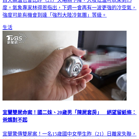
白天高溫也會比昨（21）天略為下降，入夜低溫可以來到15
度。氣象專家林得恩指出，下週一會再有一波更強的冷空氣，
強度可能有機會到達「強烈大陸冷氣團」等級。
生活
宜蘭雙屍命案！國二妹、20歲男「陳屍套房」 絕望留紙條：
爸媽對不起
宜蘭驚傳雙屍案！一名15歲國中女學生昨（21）日離家失聯，