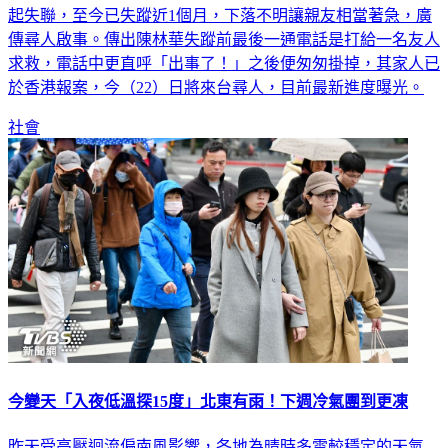
起失聯，至今已失蹤近1個月，下落不明讓親友相當著急，廣
傳尋人啟事。傳出陳林華失蹤前最後一通電話是打給一名友人
求救，電話中更直呼「出事了！」之後便匆匆掛掉，其家人已
於香港報案，今（22）日將來台尋人，目前最新進度曝光。
社會
今變天「入夜低溫探15度」北東有雨！下週冷氣團到更凍
昨天受高壓迴流偏南風影響，各地為晴時多雲較穩定的天氣