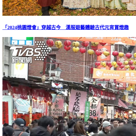
「2024桃園燈會」穿越古今 漢服遊藝體驗古代元宵賞燈趣