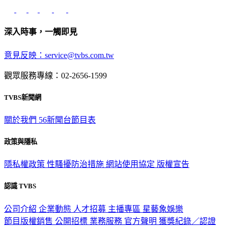
深入時事，一觸即見
意見反映：service@tvbs.com.tw
觀眾服務專線：02-2656-1599
TVBS新聞網
關於我們
56新聞台節目表
政策與隱私
隱私權政策
性騷擾防治措施
網站使用協定
版權宣告
認識 TVBS
公司介紹
企業動態
人才招募
主播專區
星藝象娛樂
節目版權銷售
公開招標
業務服務
官方聲明
獲獎紀錄／認證