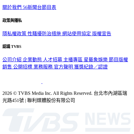
關於我們
56新聞台節目表
政策與隱私
隱私權政策
性騷擾防治措施
網站使用協定
版權宣告
認識 TVBS
公司介紹
企業動態
人才招募
主播專區
星藝象娛樂
節目版權
銷售
公開招標
業務服務
官方聲明
獲獎紀錄／認證
2026 © TVBS Media Inc. All Rights Reserved. 台北市內湖區瑞
光路451號 | 聯利媒體股份有限公司