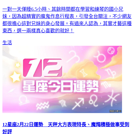
一對一天僅睡6.5小時、其餘時間都在學習和練琴的國小兄
妹，因為超精實的魔鬼作息行程表，引發全台關注，不少網友
都很擔心這對兄妹的身心發展。有過來人認為，其實才藝這種
東西，選一兩樣真心喜歡的就好！
生活
12星座2月22日運勢 天秤大方表現特長、魔羯積極做事受到
好評