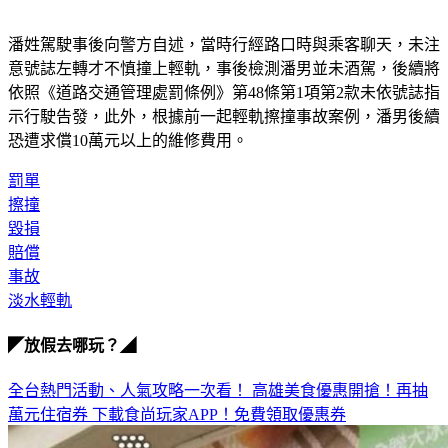
潘姓駕駛事後向警方自述，當時行經路口時與乘客聊天，未注
意號誌左轉才不慎撞上輕軌，事後檢測潘男並未酒駕，後續將
依照《道路交通管理處罰條例》第48條第1項第2款未依號誌指
示行駛告發，此外，根據前一起輕軌擦撞事故案例，潘男後續
恐遭求償10萬元以上的維修費用。
罰單
擦撞
毀損
賠償
事故
淡水輕軌
◤放假去哪玩？◢
全台熱門活動、人氣攻略一次看！
高雄美食優惠開搶！再抽
萬元住宿券
下載食尚玩家APP！免費領取優惠券