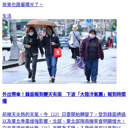
背景也跟著曝光了。
生活
外出帶傘！鋒面報到變天有雨 下波「大陸冷氣團」報到時間
曝
前幾天炎熱的天氣，今（22）日要開始轉變了，受到鋒面通過
以及東北季風增強影響，北部、東北部降雨機率會明顯增大，