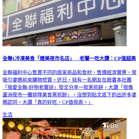
全聯1冷凍美食「媲美夜市名店」 老饕一吃大讚：CP值超高
全聯福利中心售賣不同的居家商品和食材，售價經濟實惠，常
吸引婆媽前來購物挖寶。近日，就有一名網友在臉書本社團
「我愛全聯-好物老實説」發文分享一款蔥抓餅，大讚「很像
蘆洲夜市一攤排隊美食蔥抓餅」，沒想到貼文底下釣出許多婆
媽認同，大讚「真的好吃，CP值很高。」
生活