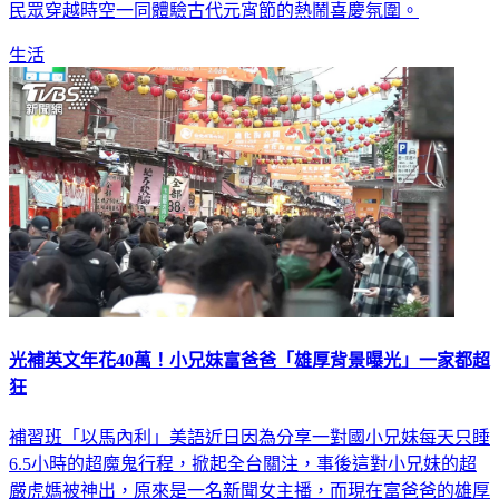
民眾穿越時空一同體驗古代元宵節的熱鬧喜慶氛圍。
生活
光補英文年花40萬！小兄妹富爸爸「雄厚背景曝光」一家都超
狂
補習班「以馬內利」美語近日因為分享一對國小兄妹每天只睡
6.5小時的超魔鬼行程，掀起全台關注，事後這對小兄妹的超
嚴虎媽被神出，原來是一名新聞女主播，而現在富爸爸的雄厚