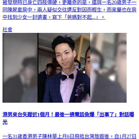
被發現時已身亡四肢僵硬，更離奇的是，還與一名20歲男子一
同陳屍套房中，兩人疑似交往遭反對因而輕生，而家屬也在房
中找到少女一封遺書，寫下「爸媽對不起...」。
社會
港男來台失蹤近1個月！最後一通電話急爆「出事了」對話曝
光
一名31歲香港男子陳林華上月6日飛抵台灣旅遊後，自1月27日