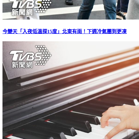
今變天「入夜低溫探15度」北東有雨！下週冷氣團到更凍