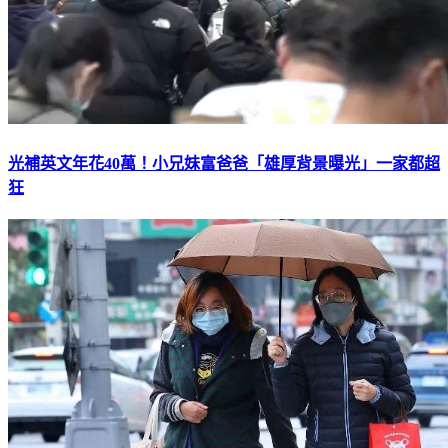
光補英文年花40萬！小兄妹富爸爸「雄厚背景曝光」一家都超
狂