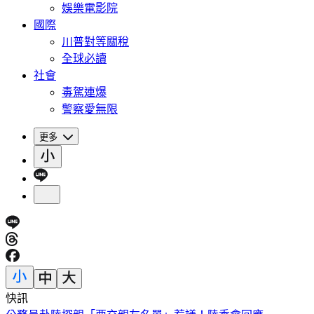
娛樂電影院
國際
川普對等關稅
全球必讀
社會
毒駕連爆
警察愛無限
更多
快訊