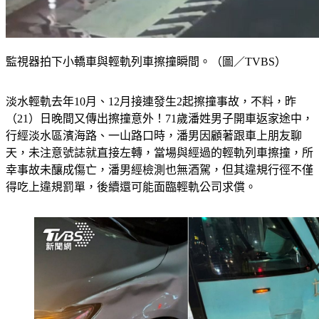
監視器拍下小轎車與輕軌列車擦撞瞬間。（圖／TVBS）
淡水輕軌去年10月、12月接連發生2起擦撞事故，不料，昨
（21）日晚間又傳出擦撞意外！71歲潘姓男子開車返家途中，
行經淡水區濱海路、一山路口時，潘男因顧著跟車上朋友聊
天，未注意號誌就直接左轉，當場與經過的輕軌列車擦撞，所
幸事故未釀成傷亡，潘男經檢測也無酒駕，但其違規行徑不僅
得吃上違規罰單，後續還可能面臨輕軌公司求償。