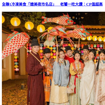
全聯1冷凍美食「媲美夜市名店」 老饕一吃大讚：CP值超高