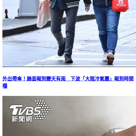
外出帶傘！鋒面報到變天有雨 下波「大陸冷氣團」報到時間
曝