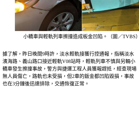
小轎車與輕軌列車擦撞造成板金凹陷。（圖／TVBS
據了解，昨日晚間9時許，淡水輕軌接獲行控通報，指稱淡水
濱海路、義山路口接近輕軌V08站時，輕軌列車不慎與另輛小
轎車發生擦撞事故，警方與捷運工程人員獲報趕抵，經查現場
無人員傷亡，路軌也未受損，但2車的鈑金都凹陷毀損，事故
也在3分鐘後迅速排除，交通恢復正常。