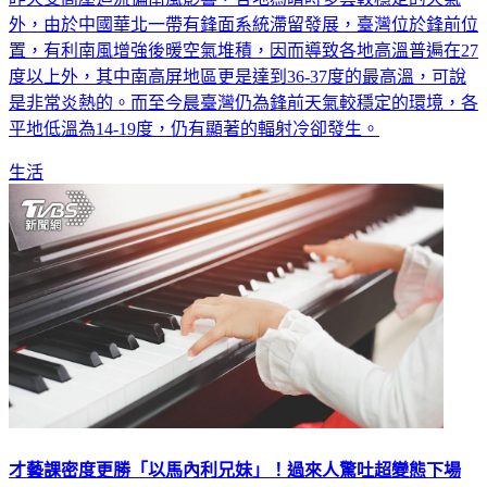
外，由於中國華北一帶有鋒面系統滯留發展，臺灣位於鋒前位
置，有利南風增強後暖空氣堆積，因而導致各地高溫普遍在27
度以上外，其中南高屏地區更是達到36-37度的最高溫，可說
是非常炎熱的。而至今晨臺灣仍為鋒前天氣較穩定的環境，各
平地低溫為14-19度，仍有顯著的輻射冷卻發生。
生活
才藝課密度更勝「以馬內利兄妹」！過來人驚吐超變態下場