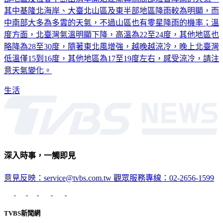
其中基隆北海岸、大臺北山區及東半部地區降雨較為明顯，而
中南部大多為多雲的天氣，不過山區也有零星降雨的機率；溫
度方面，北臺灣氣溫明顯下降，高溫為22至24度，其他地區也
略降為28至30度，隨著東北風增強，越晚越涼冷，晚上北臺灣
低溫僅15到16度，其他地區為17至19度左右，感受涼冷，請注
意天氣變化。
生活
深入時事，一觸即見
意見反映：service@tvbs.com.tw
觀眾服務專線：02-2656-1599
TVBS新聞網