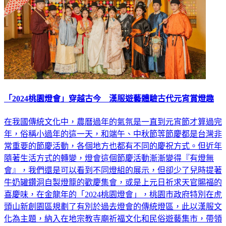
「2024桃園燈會」穿越古今 漢服遊藝體驗古代元宵賞燈趣
在我國傳統文化中，農曆過年的氣氛是一直到元宵節才算過完
年，俗稱小過年的這一天，和端午、中秋節等節慶都是台灣非
常重要的節慶活動，各個地方也都有不同的慶祝方式。但近年
隨著生活方式的轉變，燈會這個節慶活動漸漸變得『有燈無
會』，我們還是可以看到不同燈組的展示，但卻少了兒時提著
牛奶罐鑽洞自製燈籠的歡慶集會，或是上元日祈求天官賜福的
喜慶味，在金龍年的「2024桃園燈會」，桃園市政府特別在虎
頭山新創園區規劃了有別於過去燈會的傳統燈區，此以漢服文
化為主題，納入在地宗教寺廟祈福文化和民俗遊藝集市，帶領