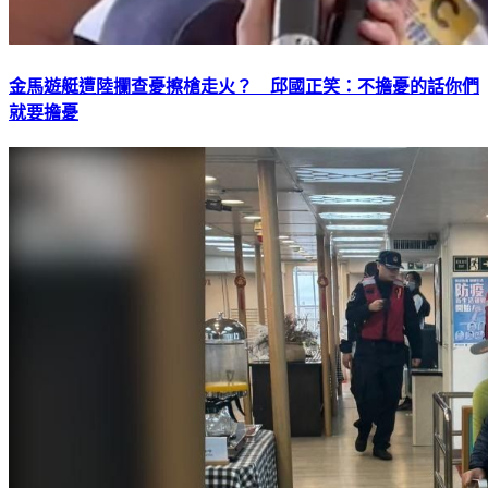
金馬遊艇遭陸攔查憂擦槍走火？ 邱國正笑：不擔憂的話你們
就要擔憂