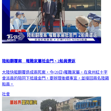
陸船翻覆案 罹難家屬抵金門、2船員遣返
大陸快艇翻覆造成兩死案，今(20日)罹難家屬，在泉州紅十字
會派員的陪同下抵達金門，要辦理後續事宜，並接回兩名陸籍
船員。
社會