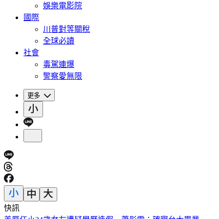
娛樂電影院
國際
川普對等關稅
全球必讀
社會
毒駕連爆
警察愛無限
更多
快訊