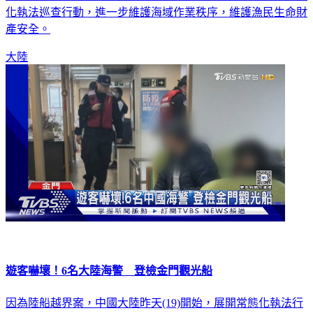
化執法巡查行動，進一步維護海域作業秩序，維護漁民生命財
產安全。
大陸
遊客嚇壞！6名大陸海警 登檢金門觀光船
因為陸船越界案，中國大陸昨天(19)開始，展開常態化執法行