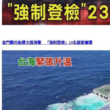
金門觀光船遭大陸海警 「強制登檢」23名遊客嚇壞