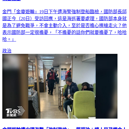
金門「金廈遊輪」19日下午遭海警強制登船臨檢，國防部長邱
國正今（20日）受訪回應，這是海巡署要處理，國防部本身就
是為了避免戰爭，不會主動介入，至於是否擔心擦槍走火？他
表示國防部一定很擔憂，「不擔憂的話你們就要擔憂了，哈哈
哈。」
政治