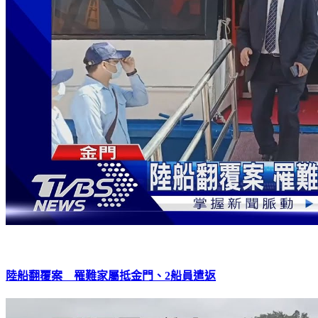
陸船翻覆案 罹難家屬抵金門、2船員遣返