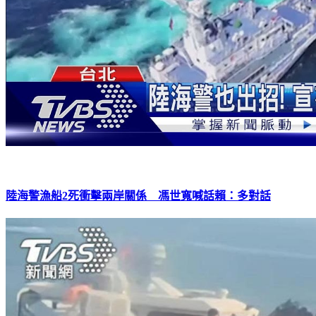
陸海警漁船2死衝擊兩岸關係 馮世寬喊話賴：多對話