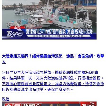
大陸漁船又越界！經常繞圈給海巡追 漁民：會偷魚網、攻擊
人
14日才發生大陸漁民越界捕魚、逃避查緝造成翻覆2死的事
件，結果時隔一天，又有大陸漁船越界捕魚，行徑相當囂張。
不過擔心雙邊會因此擦槍走火，讓陸方藉機報復，漁會呼籲漁
民近期儘量減少出海作業，確保自身安全。
政治