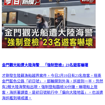
金門觀光船遭大陸海警 「強制登檢」23名遊客嚇壞
才剛發生陸籍漁船越界案件，今日2月19日有23名旅客，搭乘
金門藍色公路「初日號」，郵輪開到外海，巡遊到一半，忽然
有2艘大陸海警船出現，強制登船臨檢30分鐘，嚇壞船上旅
客，海巡署調查，是初日號航行中「偏向大陸地區」，也派遣
海巡艦到場戒護。