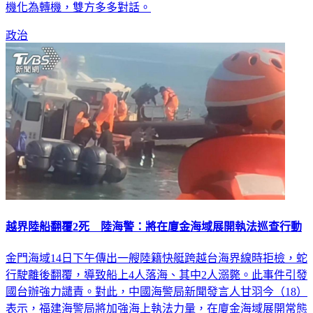
機化為轉機，雙方多多對話。
政治
越界陸船翻覆2死 陸海警：將在廈金海域展開執法巡查行動
金門海域14日下午傳出一艘陸籍快艇跨越台海界線時拒檢，蛇
行駛離後翻覆，導致船上4人落海、其中2人溺斃。此事件引發
國台辦強力譴責。對此，中國海警局新聞發言人甘羽今（18）
表示，福建海警局將加強海上執法力量，在廈金海域展開常態