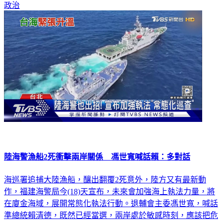
政治
陸海警漁船2死衝擊兩岸關係 馮世寬喊話賴：多對話
海巡署追捕大陸漁船，釀出翻覆2死意外，陸方又有最新動
作，福建海警局今(18)天宣布，未來會加強海上執法力量，將
在廈金海域，展開常態化執法行動。退輔會主委馮世寬，喊話
準總統賴清德，既然已經當選，兩岸處於敏感時刻，應該把危