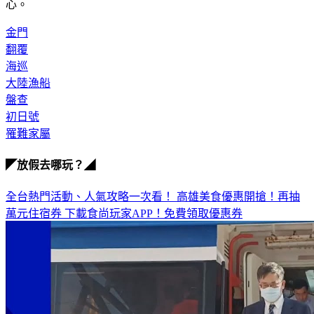
心。
金門
翻覆
海巡
大陸漁船
盤查
初日號
罹難家屬
◤放假去哪玩？◢
全台熱門活動、人氣攻略一次看！
高雄美食優惠開搶！再抽
萬元住宿券
下載食尚玩家APP！免費領取優惠券