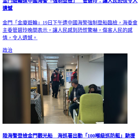
金門遊輪遭中國海警「強制登檢」 管碧玲：讓人民恐慌令人
遺憾
金門「金廈遊輪」19日下午遭中國海警強制登船臨檢，海委會
主委管碧玲晚間表示，讓人民感到恐慌驚嚇，傷害人民的感
情，令人遺憾。
政治
陸海警登檢金門觀光船 海巡署出動「100噸級巡防艇」馳援