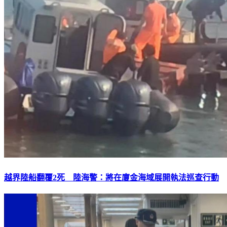
越界陸船翻覆2死 陸海警：將在廈金海域展開執法巡查行動