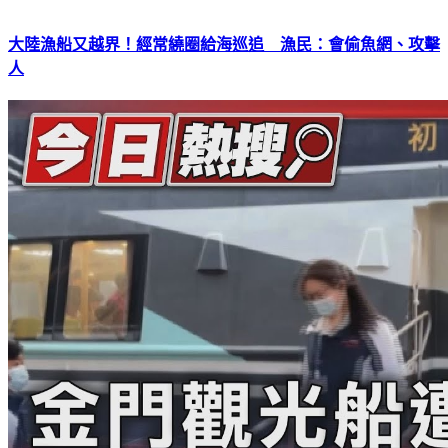
大陸漁船又越界！經常繞圈給海巡追 漁民：會偷魚網、攻擊
人