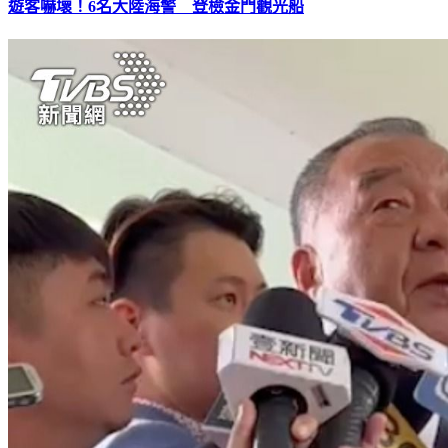
遊客嚇壞！6名大陸海警 登檢金門觀光船