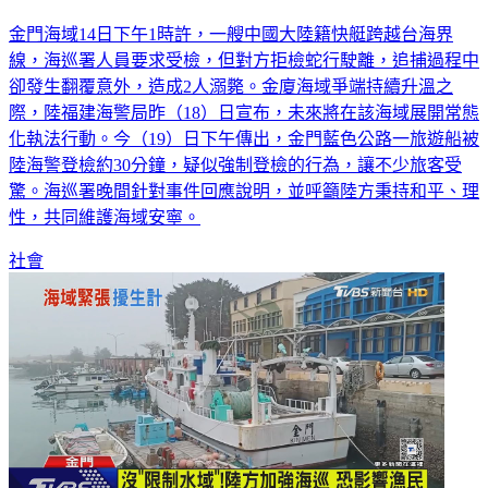
金門海域14日下午1時許，一艘中國大陸籍快艇跨越台海界
線，海巡署人員要求受檢，但對方拒檢蛇行駛離，追捕過程中
卻發生翻覆意外，造成2人溺斃。金廈海域爭端持續升溫之
際，陸福建海警局昨（18）日宣布，未來將在該海域展開常態
化執法行動。今（19）日下午傳出，金門藍色公路一旅遊船被
陸海警登檢約30分鐘，疑似強制登檢的行為，讓不少旅客受
驚。海巡署晚間針對事件回應說明，並呼籲陸方秉持和平、理
性，共同維護海域安寧。
社會