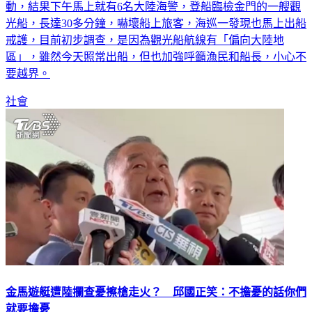
動，結果下午馬上就有6名大陸海警，登船臨檢金門的一艘觀
光船，長達30多分鐘，嚇壞船上旅客，海巡一發現也馬上出船
戒護，目前初步調查，是因為觀光船航線有「偏向大陸地
區」，雖然今天照常出船，但也加強呼籲漁民和船長，小心不
要越界。
社會
金馬遊艇遭陸攔查憂擦槍走火？ 邱國正笑：不擔憂的話你們
就要擔憂