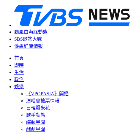
颱風白海豚動態
SBS歌謠大戰
優惠好康情報
首頁
即時
生活
政治
娛樂
《VPOPASIA》開播
演唱會搶票情報
日韓爆米花
歌手動態
綜藝星聞
戲劇星聞