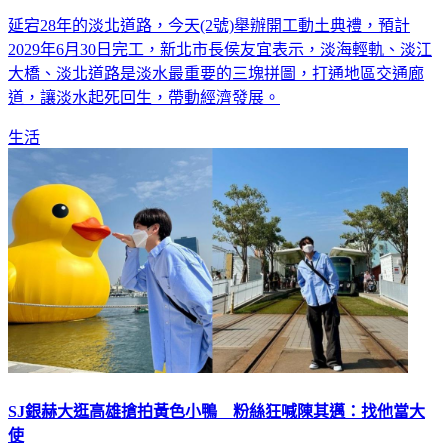
延宕28年的淡北道路，今天(2號)舉辦開工動土典禮，預計
2029年6月30日完工，新北市長侯友宜表示，淡海輕軌、淡江
大橋、淡北道路是淡水最重要的三塊拼圖，打通地區交通廊
道，讓淡水起死回生，帶動經濟發展。
生活
SJ銀赫大逛高雄搶拍黃色小鴨 粉絲狂喊陳其邁：找他當大
使