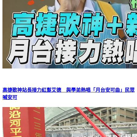
高捷歌神站長接力紅髮艾德 與學弟熱唱「月台安可曲」民眾
喊安可