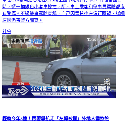
時，遭一輛銀色小客車擦撞，所幸車上乘客和肇事男駕駛都沒
有受傷。不過肇事駕駛宣稱，自己因暈眩往左偏行釀禍，詳細
原因仍待警方調查。
社會
輕軌今年3撞！跟著導航走「左轉被攔」外地人霧煞煞