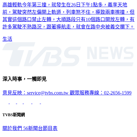
高雄輕軌今年第三撞，就發生在26日下午1點多，義享天地
前，駕駛突然左偏開上軌道，列車煞不住，導致兩車擦撞，但
其實這個路口禁止左轉，大順路段只有10個路口開放左轉，有
許多駕駛不熟路況，跟著導航走，就會在路中央被義交攔下。
生活
深入時事，一觸即見
意見反映：service@tvbs.com.tw
觀眾服務專線：02-2656-1599
TVBS新聞網
關於我們
56新聞台節目表