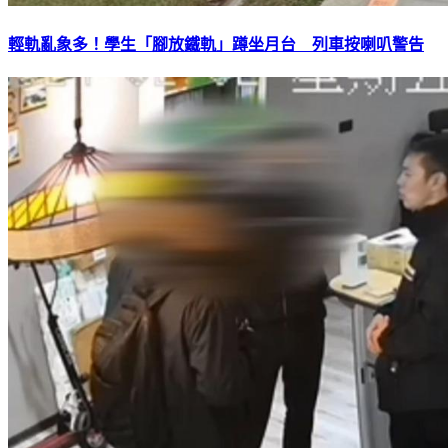
輕軌亂象多！學生「腳放鐵軌」蹲坐月台 列車按喇叭警告