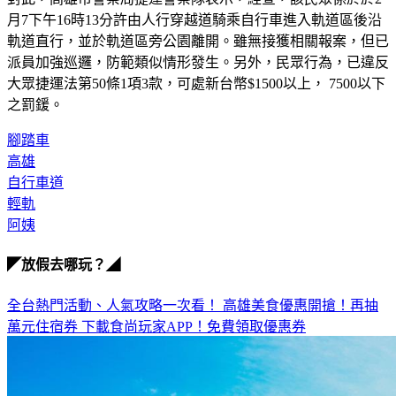
月7下午16時13分許由人行穿越道騎乘自行車進入軌道區後沿
軌道直行，並於軌道區旁公園離開。雖無接獲相關報案，但已
派員加強巡邏，防範類似情形發生。另外，民眾行為，已違反
大眾捷運法第50條1項3款，可處新台幣$1500以上， 7500以下
之罰鍰。
腳踏車
高雄
自行車道
輕軌
阿姨
◤放假去哪玩？◢
全台熱門活動、人氣攻略一次看！
高雄美食優惠開搶！再抽
萬元住宿券
下載食尚玩家APP！免費領取優惠券