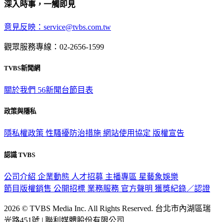
深入時事，一觸即見
意見反映：service@tvbs.com.tw
觀眾服務專線：02-2656-1599
TVBS新聞網
關於我們
56新聞台節目表
政策與隱私
隱私權政策
性騷擾防治措施
網站使用協定
版權宣告
認識 TVBS
公司介紹
企業動態
人才招募
主播專區
星藝象娛樂
節目版權銷售
公開招標
業務服務
官方聲明
獲獎紀錄／認證
2026 © TVBS Media Inc. All Rights Reserved. 台北市內湖區瑞
光路451號 | 聯利媒體股份有限公司