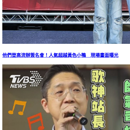
他們登高流辦簽名會！人氣超越黃色小鴨 現場畫面曝光