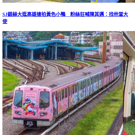
SJ銀赫大逛高雄搶拍黃色小鴨 粉絲狂喊陳其邁：找他當大
使