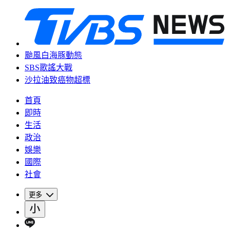
颱風白海豚動態
SBS歌謠大戰
沙拉油致癌物超標
首頁
即時
生活
政治
娛樂
國際
社會
更多