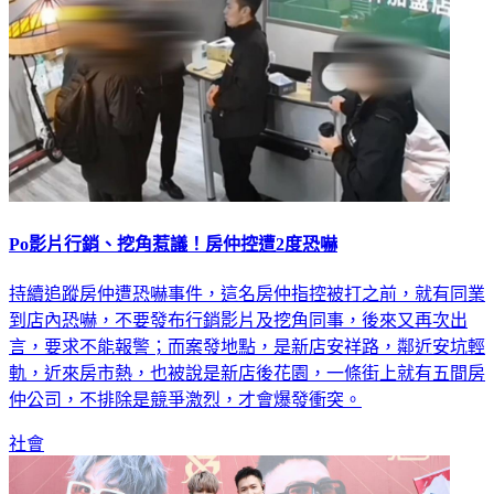
Po影片行銷、挖角惹議！房仲控遭2度恐嚇
持續追蹤房仲遭恐嚇事件，這名房仲指控被打之前，就有同業
到店內恐嚇，不要發布行銷影片及挖角同事，後來又再次出
言，要求不能報警；而案發地點，是新店安祥路，鄰近安坑輕
軌，近來房市熱，也被說是新店後花園，一條街上就有五間房
仲公司，不排除是競爭激烈，才會爆發衝突。
社會