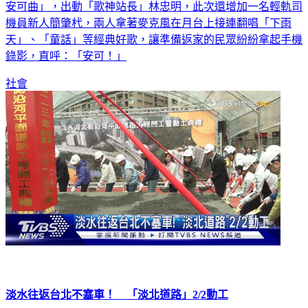
安可曲」，出動「歌神站長」林忠明，此次還增加一名輕軌司
機員新人簡肇杙，兩人拿著麥克風在月台上接連翻唱「下雨
天」、「童話」等經典好歌，讓準備返家的民眾紛紛拿起手機
錄影，直呼：「安可！」
社會
淡水往返台北不塞車！ 「淡北道路」2/2動工