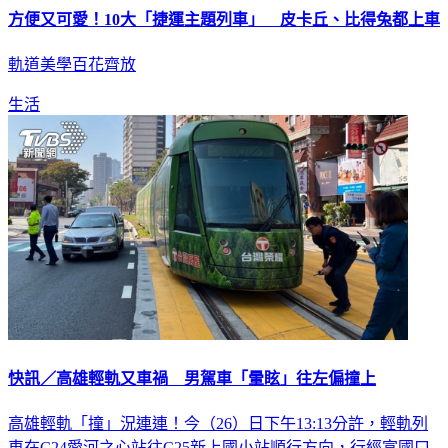
方便又可愛！10大「捷運主題列車」 皮卡丘、比得兔都上車
軌道美學百花齊放
生活
快訊／高雄輕軌又車禍 男駕車「暈眩」往左偏撞上
高雄輕軌「撞」況連連！今（26）日下午13:13分許，輕軌列
車在C24愛河之心站往C25新上國小站順行方向，行經富國口