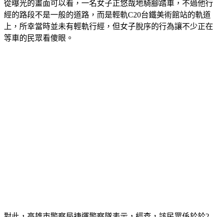
從曝光的畫面可以看，一名女子正悠哉地騎腳踏車，不過他行
經的路段不是一般的道路，而是輕軌C20台鐵美術館站的軌道
上，所幸當時並未有輕軌行經，但女子脫序的行為讓不少正在
等車的民眾看傻眼。
對此，高雄市警察局捷運警察隊表示，經查，該民眾係於於2