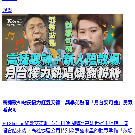
娛樂
高捷歌神站長接力紅髮艾德 與學弟熱唱「月台安可曲」民眾
喊安可
Ed Sheeran紅髮艾德昨（3）日晚間嗨翻高雄世運主場館，演
唱會結束後，高雄捷運公司特別為意猶未盡的聽眾準備「散場