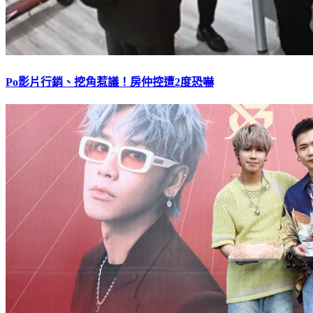
Po影片行銷、挖角惹議！房仲控遭2度恐嚇