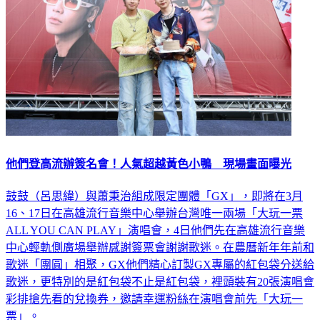
他們登高流辦簽名會！人氣超越黃色小鴨 現場畫面曝光
鼓鼓（呂思緯）與蕭秉治組成限定團體「GX」，即將在3月
16、17日在高雄流行音樂中心舉辦台灣唯一兩場「大玩一票
ALL YOU CAN PLAY」演唱會，4日他們先在高雄流行音樂
中心輕軌側廣場舉辦感謝簽票會謝謝歌迷。在農曆新年年前和
歌迷「團圓」相聚，GX他們精心訂製GX專屬的紅包袋分送給
歌迷，更特別的是紅包袋不止是紅包袋，裡頭裝有20張演唱會
彩排搶先看的兌換券，邀請幸運粉絲在演唱會前先「大玩一
票」。