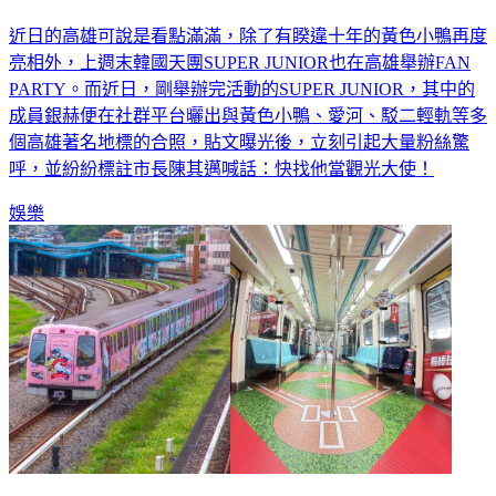
近日的高雄可說是看點滿滿，除了有睽違十年的黃色小鴨再度
亮相外，上週末韓國天團SUPER JUNIOR也在高雄舉辦FAN
PARTY。而近日，剛舉辦完活動的SUPER JUNIOR，其中的
成員銀赫便在社群平台曬出與黃色小鴨、愛河、駁二輕軌等多
個高雄著名地標的合照，貼文曝光後，立刻引起大量粉絲驚
呼，並紛紛標註市長陳其邁喊話：快找他當觀光大使！
娛樂