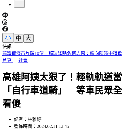
快訊
快訊／議員范織欽涉貪遭聲押 法院裁定120萬交保限制住居
首頁
｜
社會
高雄阿姨太狠了！輕軌軌道當
「自行車道騎」 等車民眾全
看傻
記者：林雅婷
發佈時間：2024.02.11 13:45