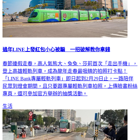
過年LINE上發紅包小心被騙 一招破解教你拿錢
春節連假走春，高人氣熊大、兔兔、莎莉首次「走出手機」，
登上高雄輕軌列車，成為龍年走春最吸睛的拍照打卡點！
「LINE Bank專屬輕軌列車」即日起到2月29日止，一路陪伴
民眾到燈會期間，且只要跟專屬輕軌列車拍照，上傳臉書粉絲
專頁，還可參加官方舉辦的抽獎活動。
生活