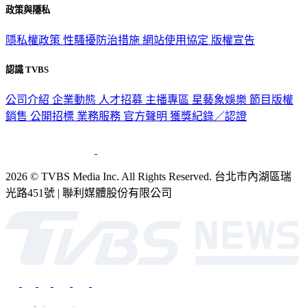
政策與隱私
隱私權政策
性騷擾防治措施
網站使用協定
版權宣告
認識 TVBS
公司介紹
企業動態
人才招募
主播專區
星藝象娛樂
節目版權
銷售
公開招標
業務服務
官方聲明
獲獎紀錄／認證
2026 © TVBS Media Inc. All Rights Reserved. 台北市內湖區瑞
光路451號 | 聯利媒體股份有限公司