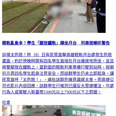
輕軌亂象多！學生「腳放鐵軌」蹲坐月台 列車按喇叭警告
這樣太危險！昨（8）日有民眾直擊高雄輕軌月台處發生危險
畫面，約於傍晚時間有四名學生直接在月台邊席地而坐，並且
將雙腳放在鐵軌上，當對面的輕軌列車準備行駛到站時，按喇
叭示意四名學生起身注意安全，而該群學生仍未立即起身，讓
民眾直呼「太危險！」，痛批該群危機意識感太差。而高捷公
司也影片內容回應，該群學生行唯恐已違反大眾捷運法，可處
行為人或駕駛人新臺幣1500元以上7500元以下之罰鍰。
社會