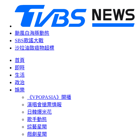
颱風白海豚動態
SBS歌謠大戰
沙拉油致癌物超標
首頁
即時
生活
政治
娛樂
《VPOPASIA》開播
演唱會搶票情報
日韓爆米花
歌手動態
綜藝星聞
戲劇星聞