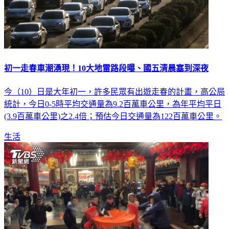
初一走春車潮湧現！10大地雷路段曝、國五清晨塞到深夜
今（10）日是大年初一，許多民眾有出遊走春的計畫，高公局
統計，今日0-5時平均交通量為9.2百萬車公里，為年平均平日
(3.9百萬車公里)之2.4倍；預估今日交通量為122百萬車公里。
生活