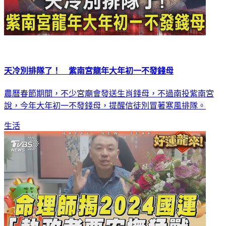
天冷別排隊了！ 紫南宮龍年大年初一不發錢母
農曆春節期間，不少宮廟會發送生肖錢母，不過南投紫南宮
說，今年大年初一不發錢母，提醒信徒別冒著寒風排隊。
生活