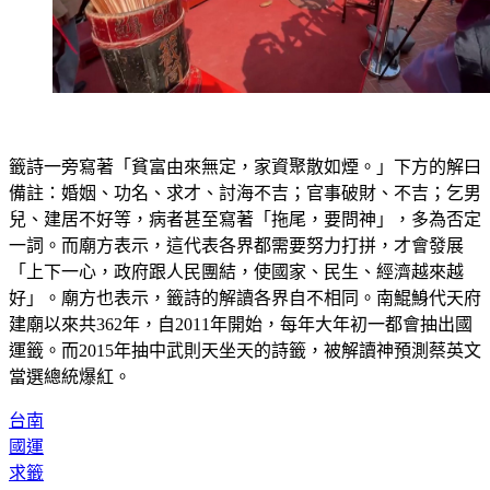
籤詩一旁寫著「貧富由來無定，家資聚散如煙。」下方的解曰
備註：婚姻、功名、求才、討海不吉；官事破財、不吉；乞男
兒、建居不好等，病者甚至寫著「拖尾，要問神」，多為否定
一詞。而廟方表示，這代表各界都需要努力打拼，才會發展
「上下一心，政府跟人民團結，使國家、民生、經濟越來越
好」。廟方也表示，籤詩的解讀各界自不相同。南鯤鯓代天府
建廟以來共362年，自2011年開始，每年大年初一都會抽出國
運籤。而2015年抽中武則天坐天的詩籤，被解讀神預測蔡英文
當選總統爆紅。
台南
國運
求籤