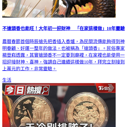
不搶頭香也能旺！大年初一迎財神 「在家這樣做」10年靈驗
農曆春節首個時辰搶先把香插入香爐，為民間流傳能夠得到神
明眷顧、好運一整年的做法，也被稱為「搶頭香」。民俗專家
楊登嵙透露，其實搶頭香不一定要到廟裡，在家裡也能使用一
招迎接財神、喜神，強調自己連續這樣做10年，拜完立刻接到
上萬元的工作，非常靈驗。
生活