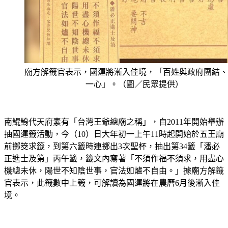
廟方解籤官表示，國運將漸入佳境，「百姓與政府團結、
一心」。（圖／民眾提供）
南鯤鯓代天府素有「台灣王爺總廟之稱」，自2011年開始舉辦
抽國運籤活動，今（10）日大年初一上午11時起開始於五王廟
前擲筊求籤，到第六籤時連擲出3次聖杯，抽出第34籤「潘必
正進士及第」丙午籤，籤文內寫著「不須作福不須求，用盡心
機總未休，陽世不知陰世事，官法如爐不自由。」據廟方解籤
官表示，此籤數中上籤，可解讀為國運將在農曆6月後漸入佳
境。