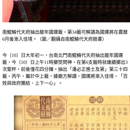
南鯤鯓代天府抽出龍年國運籤，第34籤可解讀為國運將在農曆
6月後漸入佳境。（圖／翻攝自南鯤鯓代天府臉書）
今（10）日大年初一，台南北門南鯤鯓代天府抽出龍年國運
籤，今（10）日上午11時擲筊問神，在第6支籤時就連續擲出3
次聖杯，前後僅花四分鐘。抽出「潘必正進士及第」第三十四
籤‧丙午，屬於中上籤，據廟方解讀，國運將漸入佳境，「百
姓與政府團結、上下一心」。