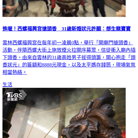
進喔！西螺福興宮搶頭香 31歲新婚狀元許願：想生龍寶寶
雲林西螺福興宮在每年初一凌晨0點，舉行「開廟門搶頭香」
活動，伴隨西螺大街上施放煙火拉開序幕眾，信徒衝入廟內插
下頭香，由來自雲林的31歲高姓男子拔得頭籌，開心抱走「頭
香狀元」的匾額和8888元現金，以及太平媽存錢筒，現場氣氛
相當熱絡。
生活