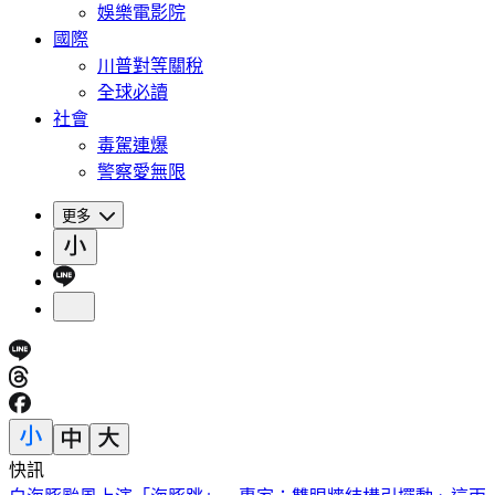
娛樂電影院
國際
川普對等關稅
全球必讀
社會
毒駕連爆
警察愛無限
更多
快訊