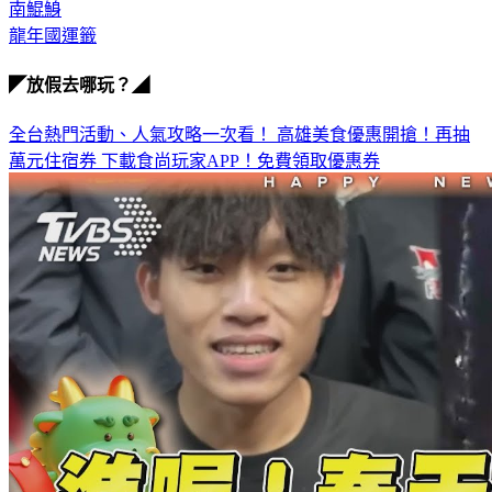
南鯤鯓
龍年國運籤
◤放假去哪玩？◢
全台熱門活動、人氣攻略一次看！
高雄美食優惠開搶！再抽
萬元住宿券
下載食尚玩家APP！免費領取優惠券