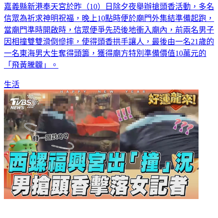
嘉義縣新港奉天宮於昨（10）日除夕夜舉辦搶頭香活動，多名
信眾為祈求神明祝福，晚上10點時便於廟門外集結準備起跑，
當廟門準時開啟時，信眾便爭先恐後地衝入廟內，前兩名男子
因相撞雙雙滑倒慘摔，使得頭香拱手讓人，最後由一名21歲的
一名東海男大生奪得頭籌，獲得廟方特別準備價值10萬元的
「飛黃騰龖」。
生活