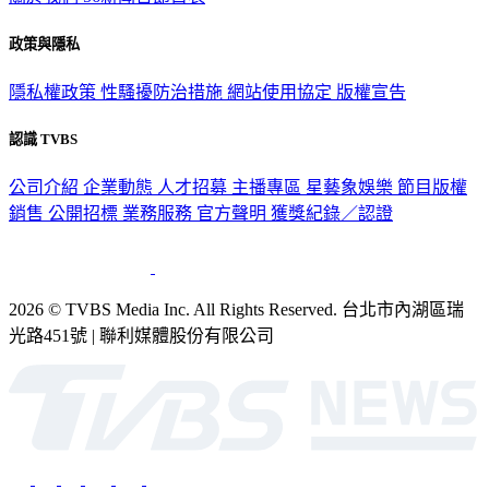
政策與隱私
隱私權政策
性騷擾防治措施
網站使用協定
版權宣告
認識 TVBS
公司介紹
企業動態
人才招募
主播專區
星藝象娛樂
節目版權
銷售
公開招標
業務服務
官方聲明
獲獎紀錄／認證
2026 © TVBS Media Inc. All Rights Reserved. 台北市內湖區瑞
光路451號 | 聯利媒體股份有限公司