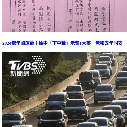
2024龍年國運籤！抽中「下中籤」示警1大事 竟和去年同支