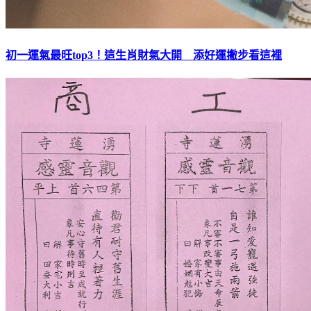
初一運氣最旺top3！這生肖財氣大開 添好運撇步看這裡