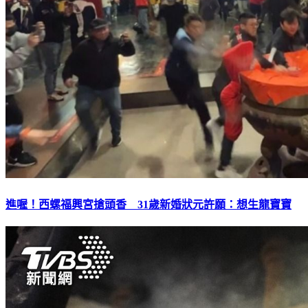
進喔！西螺福興宮搶頭香 31歲新婚狀元許願：想生龍寶寶