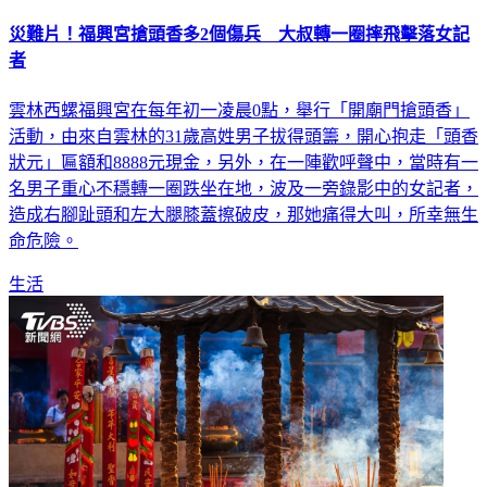
災難片！福興宮搶頭香多2個傷兵 大叔轉一圈摔飛擊落女記
者
雲林西螺福興宮在每年初一凌晨0點，舉行「開廟門搶頭香」
活動，由來自雲林的31歲高姓男子拔得頭籌，開心抱走「頭香
狀元」匾額和8888元現金，另外，在一陣歡呼聲中，當時有一
名男子重心不穩轉一圈跌坐在地，波及一旁錄影中的女記者，
造成右腳趾頭和左大腿膝蓋擦破皮，那她痛得大叫，所幸無生
命危險。
生活