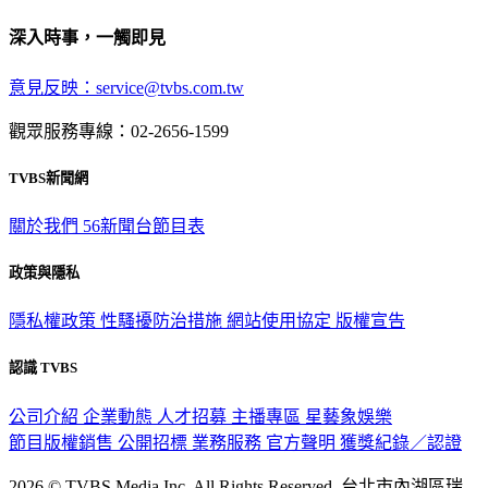
深入時事，一觸即見
意見反映：service@tvbs.com.tw
觀眾服務專線：02-2656-1599
TVBS新聞網
關於我們
56新聞台節目表
政策與隱私
隱私權政策
性騷擾防治措施
網站使用協定
版權宣告
認識 TVBS
公司介紹
企業動態
人才招募
主播專區
星藝象娛樂
節目版權銷售
公開招標
業務服務
官方聲明
獲獎紀錄／認證
2026 © TVBS Media Inc. All Rights Reserved. 台北市內湖區瑞