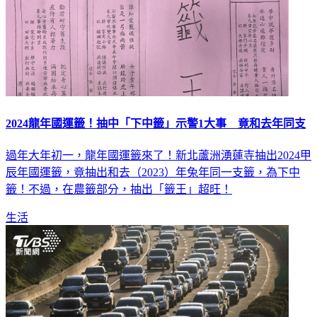
2024龍年國運籤！抽中「下中籤」示警1大事 竟和去年同支
過年大年初一，龍年國運籤來了！新北蘆洲湧蓮寺抽出2024甲
辰年國運籤，竟抽出和去（2023）年兔年同一支籤，為下中
籤！不過，在農籤部分，抽出「籤王」超旺！
生活