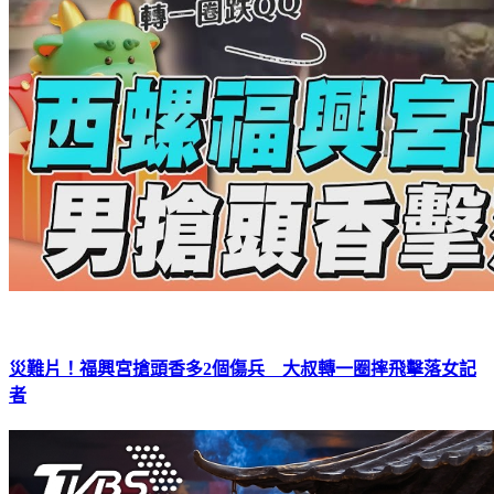
災難片！福興宮搶頭香多2個傷兵 大叔轉一圈摔飛擊落女記
者