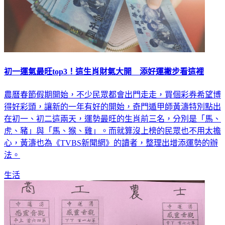
初一運氣最旺top3！這生肖財氣大開 添好運撇步看這裡
農曆春節假期開始，不少民眾都會出門走走，買個彩券希望博
得好彩頭，讓新的一年有好的開始，奇門遁甲師黃濤特別點出
在初一、初二這兩天，運勢最旺的生肖前三名，分別是「馬、
虎、豬」與「馬、猴、雞」。而就算沒上榜的民眾也不用太擔
心，黃濤也為《TVBS新聞網》的讀者，整理出增添運勢的辦
法。
生活