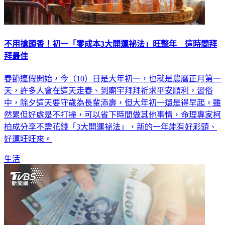
不用搶頭香！初一「零成本3大開運祕法」旺整年 這時間拜
拜最佳
春節連假開始，今（10）日是大年初一，也就是農曆正月第一
天，許多人會在這天走春、到廟宇拜拜祈求平安順利，習俗
中，除夕這天要守歲為長輩添壽，但大年初一還是得早起，雖
然累但好處是不打掃，可以省下時間做其他事情，命理專家柯
柏成分享不需花錢「3大開運祕法」，新的一年能有好彩頭、
好運旺旺來。
生活