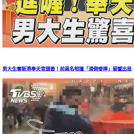
男大生奪新港奉天宮頭香！前兩名相撞「滑倒慘摔」留憾出局