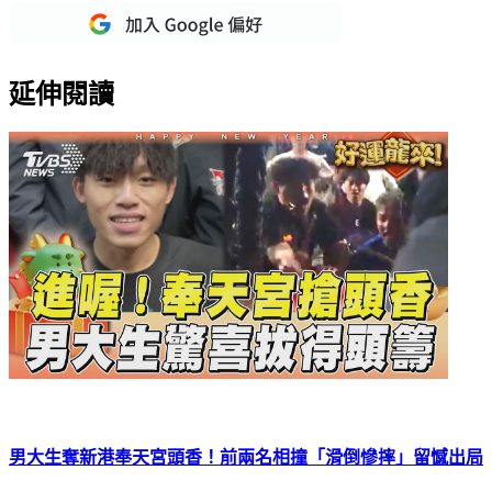
延伸閱讀
男大生奪新港奉天宮頭香！前兩名相撞「滑倒慘摔」留憾出局