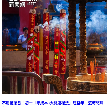
不用搶頭香！初一「零成本3大開運祕法」旺整年 這時間拜