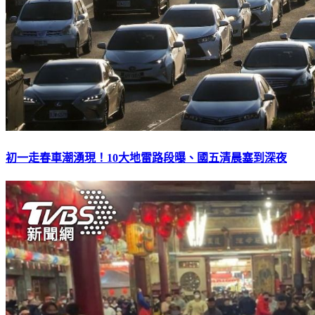
初一走春車潮湧現！10大地雷路段曝、國五清晨塞到深夜