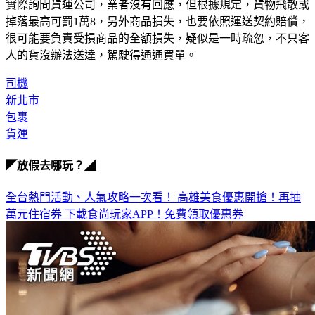
實際詢問貨運公司，業者沒有回應，但根據規定，貨物飛散或
掉落最高可罰1萬8，另外商品損失，也要依照運送契約賠償，
很可能要負責受損商品的全額損失，疑似是一時疏忽，不只客
人的貨沒辦法送達，駕駛得通通買單。
司機
新北市
包裹
貨運
◤放假去哪玩？◢
全台熱門活動、人氣攻略一次看！
高雄美食優惠開搶！再抽
萬元住宿券
下載食尚玩家APP！免費領取優惠券