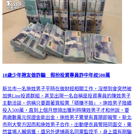
社會
18歲少年揪友做詐騙 假扮投資專員詐中年叔500萬
新北市一名施姓男子平時在做財經相關工作，沒想到會突然被
加進Line投資群組，甚至出現一名自稱是投資專員的陳姓男子
主動洽談，供稱只要跟著買股票「穩賺不賠」。施姓男子陸續
投入500萬，直到上個月想領出獲利時陳姓男子才和他說，要
再繳數萬元保證金能出金，施姓男子驚覺有異隨即報警。新北
市刑大警方因而和施姓男子合作，出動便衣員警陪同面交，果