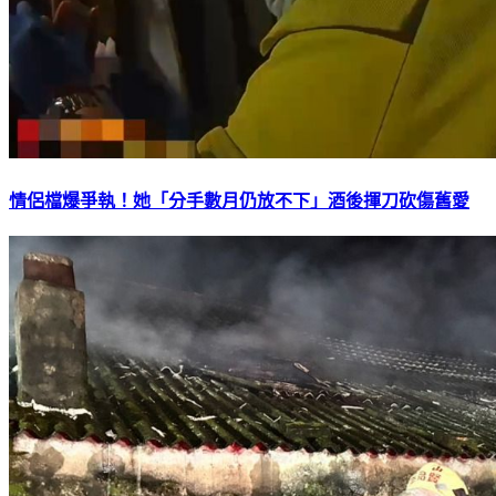
情侶檔爆爭執！她「分手數月仍放不下」酒後揮刀砍傷舊愛