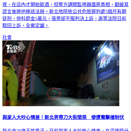
後還躲進豆漿店吃宵夜，事後被逮時還辯稱被朋友載來吃宵
夜，在店內才開始飲酒，但警方調閱監視器還原真相，戳破其
謊言後將他移送法辦。新北地院依公共危險罪判處5個月有期
徒刑，併科罰金5萬元，張男卻不服判決上訴，高等法院日前
駁回上訴，全案定讞。
社會
與家人大吵心情差！新北男帶刀大街閒晃 慘遭電擊槍制伏