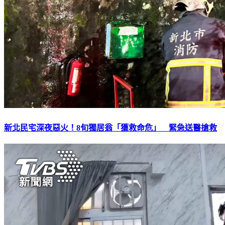
新北民宅深夜惡火！8旬獨居翁「獲救命危」 緊急送醫搶救