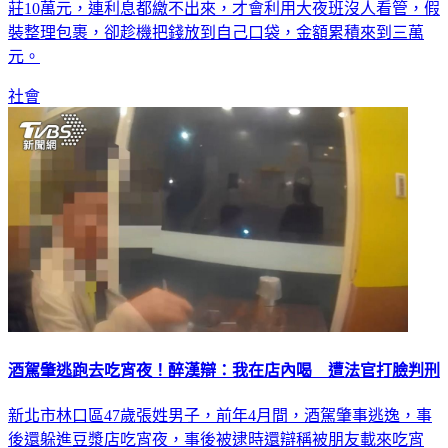
現是自家員工監守自盜，原來29歲的蔡姓女店員，積欠地下錢
莊10萬元，連利息都繳不出來，才會利用大夜班沒人看管，假
裝整理包裹，卻趁機把錢放到自己口袋，金額累積來到三萬
元。
社會
酒駕肇逃跑去吃宵夜！醉漢辯：我在店內喝 遭法官打臉判刑
新北市林口區47歲張姓男子，前年4月間，酒駕肇事逃逸，事