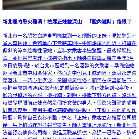
新北運將慾火難消！撿屍正妹載深山 「脫內褲時」傻眼了
新北市一名顏姓白牌車司機載到一名爛醉的正妹，見她醉到不
省人事昏睡，色慾薰心下竟將車開往中和烘爐地附近，打算在
偏避的涼亭趁機性侵她，豈料女乘客半途驚醒，最後掙脫拍
照，並且報警處理。據判決指出，顏姓白牌車司機在今年2月
28日凌晨6點，於台北市區載到一名酒醉的女乘客，準備送她
返回新北市中和區住家，然而途中他見正妹酒醉，渾身都是濃
厚酒味，一時心生歹念，意圖撿屍性侵。顏男在精蟲衝腦下，
竟把車開到圓通路369巷底的偏僻涼亭，將正妹帶到涼亭後，
猴急脫掉她的衣服，邊揉胸、親吻，邊脫下雙方內褲，沒想到
赫然發現眼前正妹竟然是個扮女裝的男人，但慾火難耐的顏男
仍無法停手，竟用生殖器磨蹭她的屁股，「正妹」被他的動作
驚醒，驚覺自己衣衫不整。這名「正妹」乘客立刻推開色司機
後，馬上拍照存證並報警提告，顏男事後坦承犯行，新北地院