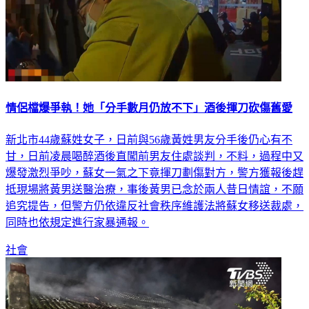
情侶檔爆爭執！她「分手數月仍放不下」酒後揮刀砍傷舊愛
新北市44歲蘇姓女子，日前與56歲黃姓男友分手後仍心有不
甘，日前凌晨喝醉酒後直闖前男友住處談判，不料，過程中又
爆發激烈爭吵，蘇女一氣之下竟揮刀劃傷對方，警方獲報後趕
抵現場將黃男送醫治療，事後黃男已念於兩人昔日情誼，不願
追究提告，但警方仍依違反社會秩序維護法將蘇女移送裁處，
同時也依規定進行家暴通報。
社會