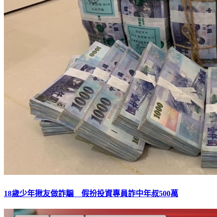
18歲少年揪友做詐騙 假扮投資專員詐中年叔500萬