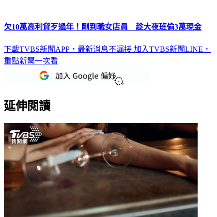
欠10萬高利貸歹過年！剛到職女店員 趁大夜班偷3萬現金
下載TVBS新聞APP，最新消息不漏接
加入TVBS新聞LINE，
重點新聞一次看
延伸閱讀