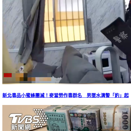
新北毒品小蜜蜂團滅！麥當勞作毒群名 男墜水溝警「釣」起