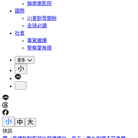
娛樂電影院
國際
川普對等關稅
全球必讀
社會
毒駕連爆
警察愛無限
更多
快訊