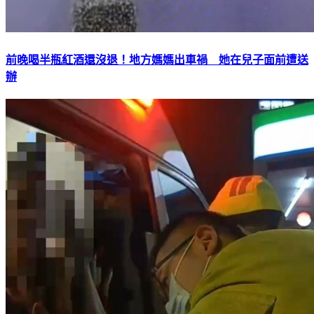
前晚喝半瓶紅酒還沒退！地方媽媽出車禍 她在兒子面前遭送
辦