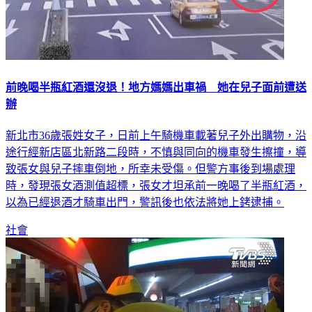
前晚喝半瓶紅酒還沒退！地方媽媽出車禍 她在兒子面前遭送
辦
新北市36歲張姓女子，日前上午騎機車載著兒子外出購物，沿
途行經新店區北新路二段時，不慎與同向的機車發生擦撞，導
致張女與兒子摔車倒地，所幸未受傷。但警方事後到場處理
時，發現張女酒測值超標，張女才坦承前一晚喝了半瓶紅酒，
以為已經退酒才騎車出門，警訊後也依法將她上銬逮捕。
社會