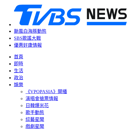
颱風白海豚動態
SBS歌謠大戰
優惠好康情報
首頁
即時
生活
政治
娛樂
《VPOPASIA》開播
演唱會搶票情報
日韓爆米花
歌手動態
綜藝星聞
戲劇星聞