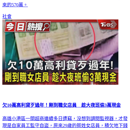
然當場人贓俱獲，還另外逮捕兩名同黨監控手，身上還有剛騙
來的570萬。
社會
欠10萬高利貸歹過年！剛到職女店員 趁大夜班偷3萬現金
高雄小港區一間超商連續多日遭竊，沒想到調閱監視器，才發