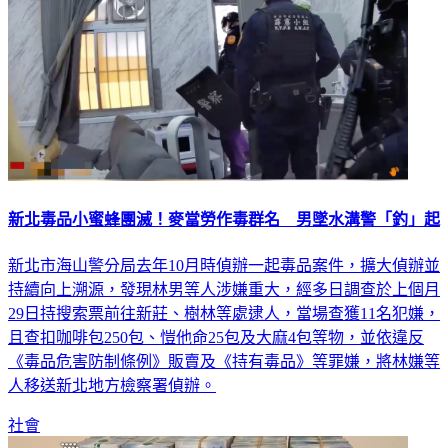
新北毒品小蜜蜂團滅！麥當勞作毒群名 男墜水溝警「釣」起
新北市海山警分局去年10月時偵辦一起毒品案件，擴大偵辦並
持續向上溯源，發現林男等人涉嫌重大，經多日調查於上個月
29日持搜索票前往新莊、樹林等處逮人，當場查獲11名犯嫌，
且查扣咖啡包250包、愷他命25包及大麻4包等物，並依違反
《毒品危害防制條例》販賣及《持有毒品》等罪嫌，將林嫌等
人移送新北地方檢察署偵辦。