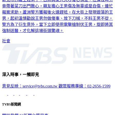
新北市29歲王姓男子，日前與家人大吵後心情差，在深夜時分
竟帶著菜刀出門散心，親友擔心王男傷及無辜或是自傷，連忙
報案求助。蘆洲警方獲報後火速趕抵，在大街上發現遊蕩的王
男，起初溫情勸說王男勿做傻事、放下刀械，不料王男不從，
警方為了衍生意外，當下立即使用電擊槍制伏王男，旋即將其
強制送醫，才化解這場街頭驚魂。
社會
深入時事，一觸即見
意見反映：service@tvbs.com.tw
觀眾服務專線：02-2656-1599
TVBS新聞網