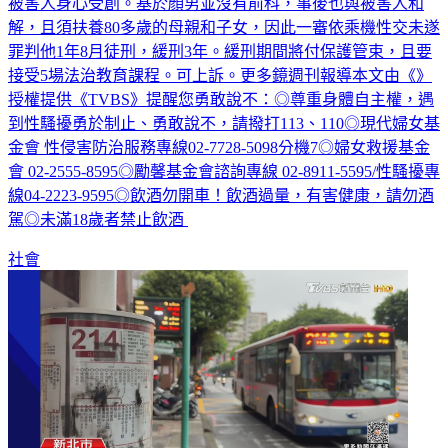
法官認為他身為司機，竟違反職業道德，為逞一己私欲，造成
被害人身心受創。基於顏男並沒有前科，事後也與被害人和
解，且須扶養80多歲的母親和子女，因此一審依乘機性交未遂
罪判他1年8月徒刑，緩刑3年。緩刑期間將付保護管束，且要
接受5場法治教育課程。可上訴。更多鏡週刊報導本文由《》
授權提供《TVBS》提醒您勇敢說不：◎尊重身體自主權，遇
到性騷擾勇於制止、勇敢說不，請撥打113、110◎現代婦女基
金會 性侵害防治服務專線02-7728-5098分機7◎婦女救援基金
會 02-2555-8595◎勵馨基金會諮詢專線 02-8911-5595/性騷擾專
線04-2223-9595◎飲酒勿開車！飲酒過量，有害健康，請勿酒
駕◎未滿18歲者禁止飲酒
社會