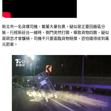
新北市一名貨運司機，載著大量包裹，疑似是正要回廠區分
裝，行經新莊台一線時，側門突然打開，導致貨物四散，疑似
是疏忽才會釀禍，司機不只要面臨貨物賠償，恐怕還得收到萬
元罰單。