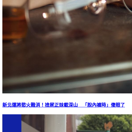
新北運將慾火難消！撿屍正妹載深山 「脫內褲時」傻眼了