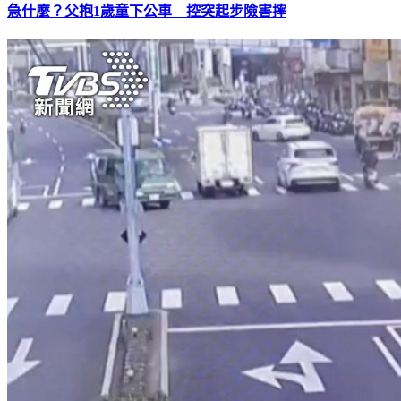
急什麼？父抱1歲童下公車 控突起步險害摔