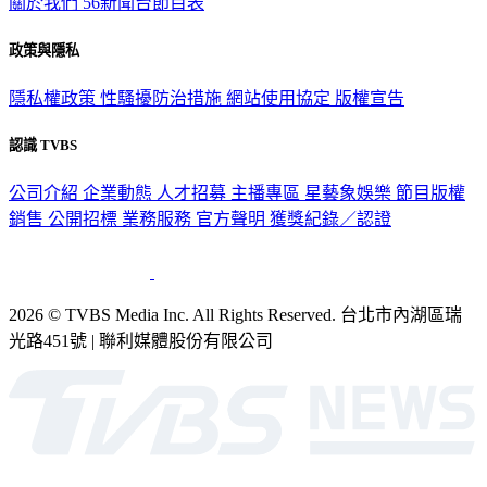
關於我們
56新聞台節目表
政策與隱私
隱私權政策
性騷擾防治措施
網站使用協定
版權宣告
認識 TVBS
公司介紹
企業動態
人才招募
主播專區
星藝象娛樂
節目版權
銷售
公開招標
業務服務
官方聲明
獲獎紀錄／認證
2026 © TVBS Media Inc. All Rights Reserved. 台北市內湖區瑞
光路451號 | 聯利媒體股份有限公司