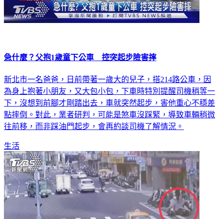
急什麼？父抱1歲童下公車 控突起步險害摔
新北市一名爸爸，日前帶著一歲大的兒子，搭214路公車，因
為身上抱著小朋友，又大包小包，下車時特別提醒司機稍等一
下，沒想到前腳才剛踏出去，車就突然起步，害他重心不穩差
點摔倒。對此，業者研判，可能是煞車沒踩緊，導致車輛稍微
往前移，而非踩油門起步，會再約談司機了解情況。
生活