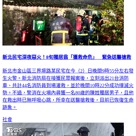
新北民宅深夜惡火！8旬獨居翁「獲救命危」 緊急送醫搶救
新北市金山區三界壇路某民宅在今（2）日晚間9時55分左右發
生火警。新北消防局在接獲民眾報案後，立刻派出21台消防
車、共計44名消防員到場灌救，並於晚間10時22分成功撲滅火
勢。不過，警消在火場內尋獲一名80歲的陳姓獨居男子，且他
在救出時已無呼吸心跳，所幸在送醫搶救後，目前已恢復生命
跡象。
社會