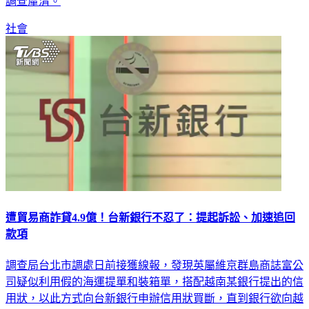
調查釐清。
社會
遭貿易商詐貸4.9億！台新銀行不忍了：提起訴訟、加速追回
款項
調查局台北市調處日前接獲線報，發現英屬維京群島商誌富公
司疑似利用假的海運提單和裝箱單，搭配越南某銀行提出的信
用狀，以此方式向台新銀行申辦信用狀買斷，直到銀行欲向越