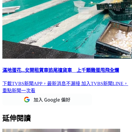
滿地蛋花...女開租賃車追尾撞貨車 上千顆雞蛋甩飛全爛
下載TVBS新聞APP，最新消息不漏接
加入TVBS新聞LINE，
重點新聞一次看
延伸閱讀