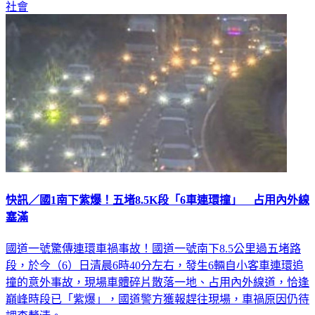
社會
快訊／國1南下紫爆！五堵8.5K段「6車連環撞」 占用內外線
塞滿
國道一號驚傳連環車禍事故！國道一號南下8.5公里過五堵路
段，於今（6）日清晨6時40分左右，發生6輛自小客車連環追
撞的意外事故，現場車體碎片散落一地、占用內外線道，恰逢
巔峰時段已「紫爆」，國道警方獲報趕往現場，車禍原因仍待