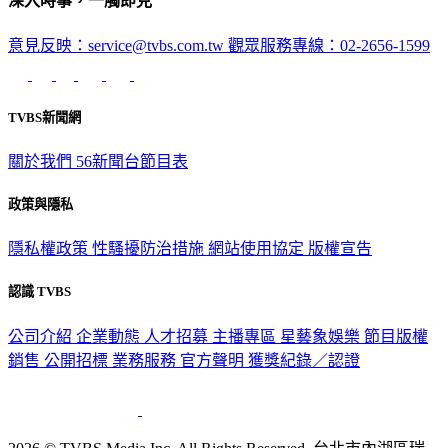
深入時事，一觸即見
意見反映：service@tvbs.com.tw
觀眾服務專線：02-2656-1599
TVBS新聞網
關於我們
56新聞台節目表
政策與隱私
隱私權政策
性騷擾防治措施
網站使用協定
版權宣告
認識 TVBS
公司介紹
企業動態
人才招募
主播專區
星藝象娛樂
節目版權
銷售
公開招標
業務服務
官方聲明
獲獎紀錄／認證