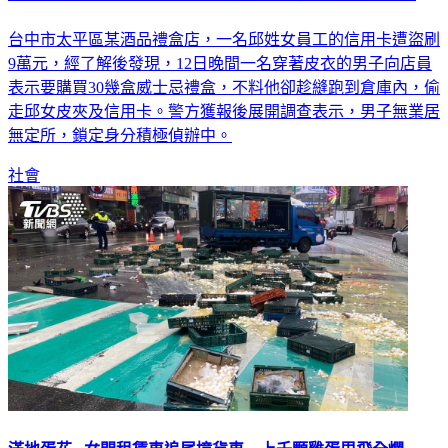
台中市太平區某酒品禮盒店，一名邱姓女員工的信用卡遭盜刷
9萬元，經了解後發現，12日晚間一名穿著皮衣的男子向店員
表示要購買30幾盒威士忌禮盒，不料他卻趁縫跑到倉庫內，偷
走邱女皮夾及信用卡。警方獲報後展開調查表示，男子無業居
無定所，鎖定身分積極偵辦中。
社會