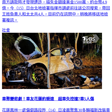
南方請款時才發現遭詐，損失金額達美金1500萬、約台幣4.9
億。今（15）日台北地檢署指揮市調處前往該公司搜索，帶回
王姓負責人和太太共4人，目前仍在訊問中，稍晚將移送地檢
署複訊。
社會
車聚變悲劇！車友花蓮約競速 超車失控撞7車5人傷
花蓮鳳林一處偏僻路段昨（14）日凌晨聚集30多輛福斯改裝車