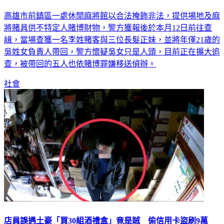
高雄市前鎮區一處休閒麻將館以合法掩飾非法，提供場地及麻
將賭具供不特定人賭博財物，警方獲報後於本月12日前往查
緝，當場查獲一名李姓賭客與三位長髮正妹，並將年僅21歲的
吳姓女負責人帶回，警方懷疑吳女只是人頭，目前正在擴大追
查，被帶回的五人也依賭博罪嫌移送偵辦。
社會
店員誤遇土豪「買30組酒禮盒」竟是賊 偷信用卡盜刷9萬