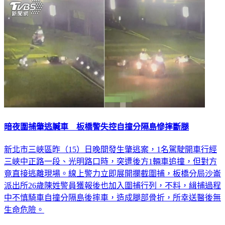
暗夜圍捕肇逃贓車 板橋警失控自撞分隔島慘摔斷腿
新北市三峽區昨（15）日晚間發生肇逃案，1名駕駛開車行經
三峽中正路一段、光明路口時，突遭後方1輛車追撞，但對方
竟直接逃離現場。線上警力立即展開攔截圍捕，板橋分局沙崙
派出所26歲陳姓警員獲報後也加入圍捕行列，不料，緝捕過程
中不慎騎車自撞分隔島後摔車，造成腿部骨折，所幸送醫後無
生命危險。