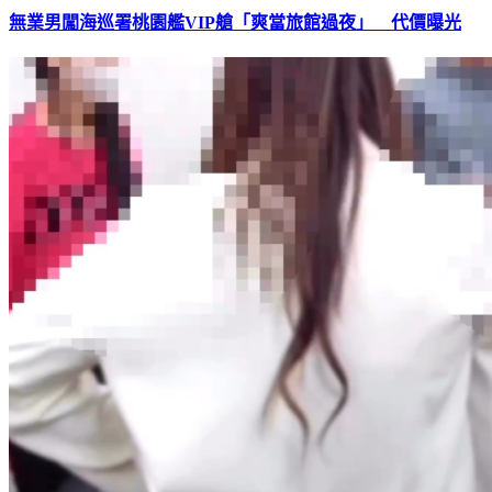
無業男闖海巡署桃園艦VIP艙「爽當旅館過夜」 代價曝光