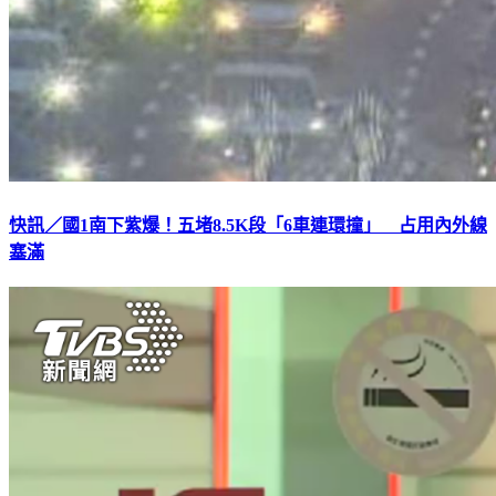
快訊／國1南下紫爆！五堵8.5K段「6車連環撞」 占用內外線
塞滿