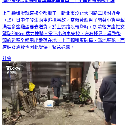
滿地蛋花...女開租賃車追尾撞貨車 上千顆雞蛋甩飛全爛
上千顆雞蛋就這樣全都爛了！新北市汐止大同路二段附近今
（15）日中午發生兩車追撞事故，當時黃姓男子開著小貨車載
滿超多籃雞蛋要去送貨，於上述路段轉彎時，卻遭後方唐姓女
駕駛的iRent猛力撞擊。當下小貨車失控、左右搖晃，導致後
頭的雞蛋全都甩出散落在地，上千顆雞蛋破損、滿地蛋花，而
唐姓女駕駛也因此受傷，緊急送醫。
社會