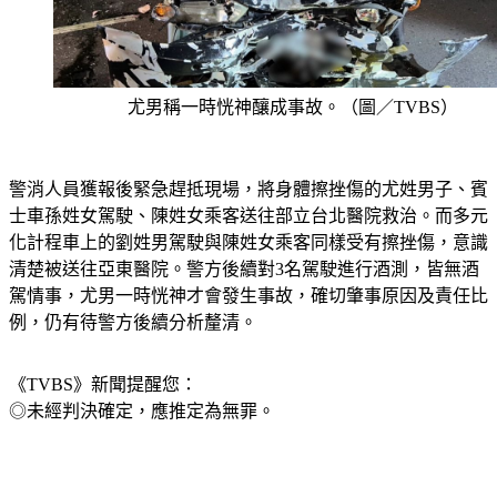
尤男稱一時恍神釀成事故。（圖／TVBS）
警消人員獲報後緊急趕抵現場，將身體擦挫傷的尤姓男子、賓
士車孫姓女駕駛、陳姓女乘客送往部立台北醫院救治。而多元
化計程車上的劉姓男駕駛與陳姓女乘客同樣受有擦挫傷，意識
清楚被送往亞東醫院。警方後續對3名駕駛進行酒測，皆無酒
駕情事，尤男一時恍神才會發生事故，確切肇事原因及責任比
例，仍有待警方後續分析釐清。
《TVBS》新聞提醒您：
◎未經判決確定，應推定為無罪。