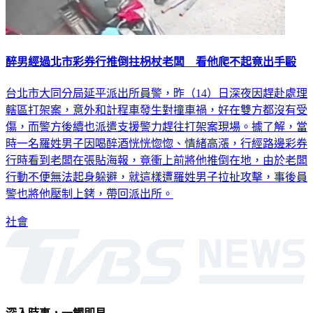
醉男經過北市彩券行推倒拄枴杖老闆 看他爬不起竟出手毆
台北市大同分局延平派出所員警，昨（14）日深夜因趕赴處理
轄區打架案，意外和計程車發生對撞車禍，好在雙方都沒有受
傷，而警方後續也派遣支援警力趕往打架案現場。據了解，當
時一名羅姓男子因喝醉酒恍恍惚惚、情緒高漲，行經路邊彩券
行時看到老闆在張貼海報，竟衝上前將他推倒在地，由於老闆
行動不便無法起身躲避，就這樣遭羅姓男子拉扯攻擊，事後員
警也將他壓制上銬，帶回派出所。
社會