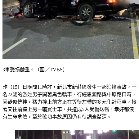
3車受損嚴重。（圖／TVBS）
昨（15）日晚間11時許，新北市新莊區發生一起追撞事故，一
名22歲的游姓男子開著黑色轎車，行經思源路與中原路口時，
因疑似恍神，猛力撞上前方正在等待左轉的多元化計程車，接
著又往前撞上另一輛賓士車，共造成5人受傷送醫，幸好都沒
有生命危險，至於確切事故原因仍有待調查釐清。