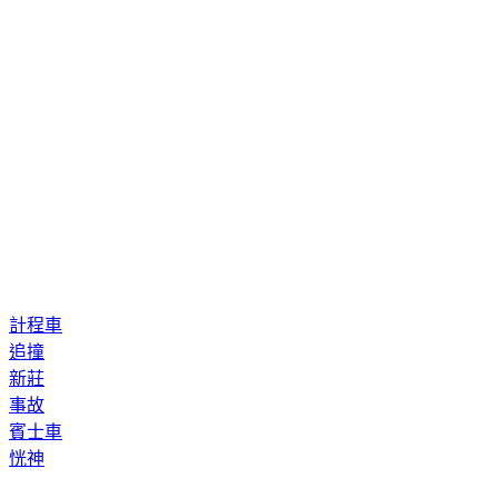
計程車
追撞
新莊
事故
賓士車
恍神