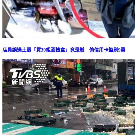
店員誤遇土豪「買30組酒禮盒」竟是賊 偷信用卡盜刷9萬