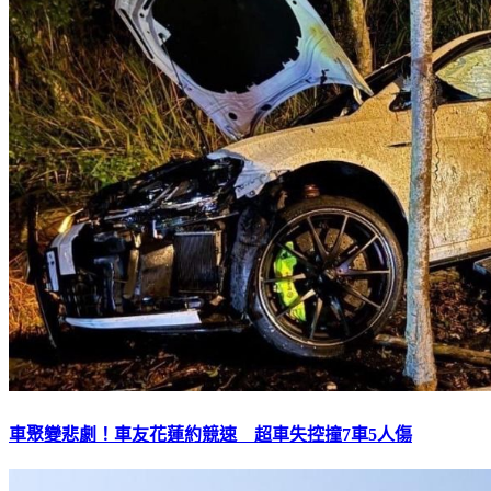
車聚變悲劇！車友花蓮約競速 超車失控撞7車5人傷