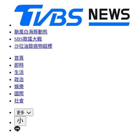
颱風白海豚動態
SBS歌謠大戰
沙拉油致癌物超標
首頁
即時
生活
政治
娛樂
國際
社會
更多