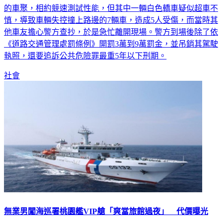
的車聚，相約競速測試性能，但其中一輛白色轎車疑似超車不
慎，導致車輛失控撞上路邊的7輛車，造成5人受傷，而當時其
他車友擔心警方查抄，於是急忙離開現場。警方到場後除了依
《道路交通管理處罰條例》開罰3萬到9萬罰金，並吊銷其駕駛
執照，還要追訴公共危險罪最重5年以下刑期。
社會
無業男闖海巡署桃園艦VIP艙「爽當旅館過夜」 代價曝光