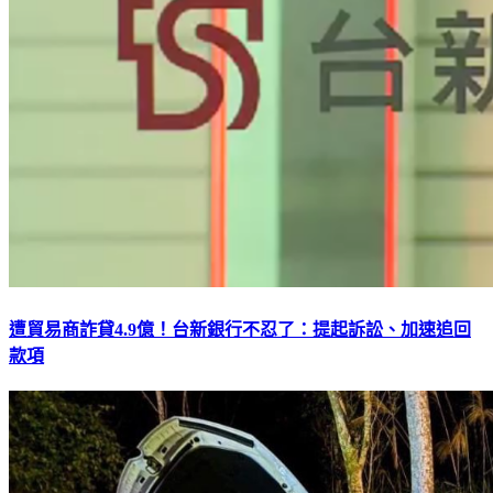
遭貿易商詐貸4.9億！台新銀行不忍了：提起訴訟、加速追回
款項