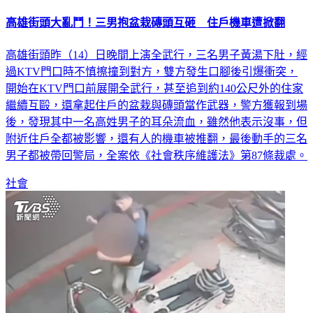
高雄街頭大亂鬥！三男抱盆栽磚頭互砸 住戶機車遭掀翻
高雄街頭昨（14）日晚間上演全武行，三名男子黃湯下肚，經
過KTV門口時不慎擦撞到對方，雙方發生口腳後引爆衝突，
開始在KTV門口前展開全武行，甚至追到約140公尺外的住家
繼續互毆，還拿起住戶的盆栽與磚頭當作武器，警方獲報到場
後，發現其中一名高姓男子的耳朵流血，雖然他表示沒事，但
附近住戶全都被影響，還有人的機車被推翻，最後動手的三名
男子都被帶回警局，全案依《社會秩序維護法》第87條裁處。
社會