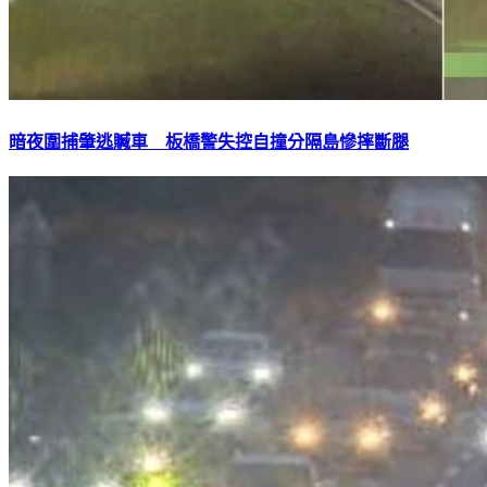
暗夜圍捕肇逃贓車 板橋警失控自撞分隔島慘摔斷腿