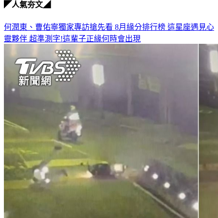
◤人氣夯文◢
何潤東、曹佑寧獨家專訪搶先看
8月緣分排行榜 這星座遇見心
靈夥伴
超準測字!這輩子正緣何時會出現