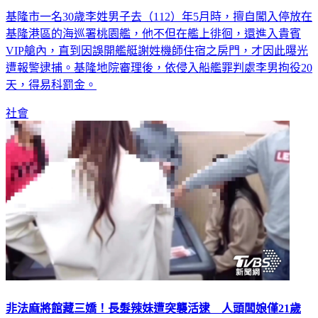
基隆市一名30歲李姓男子去（112）年5月時，擅自闖入停放在
基隆港區的海巡署桃園艦，他不但在艦上徘徊，還進入貴賓
VIP艙內，直到因誤開艦艇謝姓機師住宿之房門，才因此曝光
遭報警逮捕。基隆地院審理後，依侵入船艦罪判處李男拘役20
天，得易科罰金。
社會
非法麻將館藏三嬌！長髮辣妹遭突襲活逮 人頭闆娘僅21歲