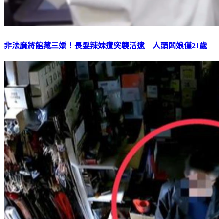
非法麻將館藏三嬌！長髮辣妹遭突襲活逮 人頭闆娘僅21歲