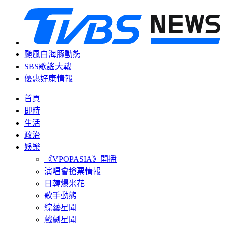
颱風白海豚動態
SBS歌謠大戰
優惠好康情報
首頁
即時
生活
政治
娛樂
《VPOPASIA》開播
演唱會搶票情報
日韓爆米花
歌手動態
綜藝星聞
戲劇星聞