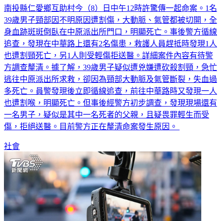
南投縣仁愛鄉互助村今（8）日中午12時許驚傳一起命案。1名
39歲男子頸部因不明原因遭割傷，大動脈、氣管都被切開，全
身血跡斑斑倒臥在中原派出所門口，明顯死亡。事後警方循線
追查，發現在中華路上還有2名傷患，救護人員趕抵時發現1人
也遭割頸死亡，另1人則受輕傷拒送醫。詳細案件內容有待警
方調查釐清。據了解，39歲男子疑似遭兇嫌遭砍殺割頸，急忙
逃往中原派出所求救，卻因為頸部大動脈及氣管斷裂，失血過
多死亡。員警發現後立即循線追查，前往中華路時又發現一人
也遭割喉，明顯死亡。但事後經警方初步調查，發現現場還有
一名男子，疑似是其中一名死者的父親，且疑畏罪輕生而受
傷，拒絕送醫。目前警方正在釐清命案發生原因。
社會