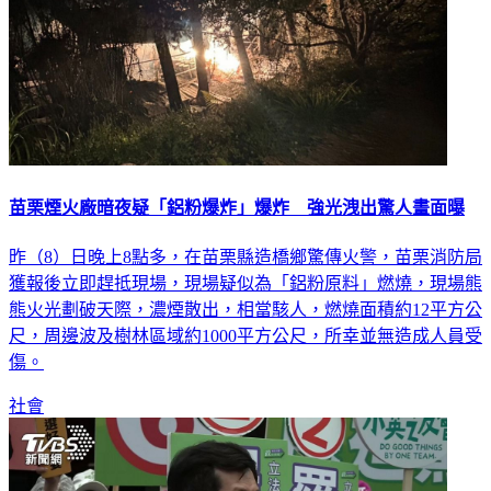
苗栗煙火廠暗夜疑「鋁粉爆炸」爆炸 強光洩出驚人畫面曝
昨（8）日晚上8點多，在苗栗縣造橋鄉驚傳火警，苗栗消防局
獲報後立即趕抵現場，現場疑似為「鋁粉原料」燃燒，現場熊
熊火光劃破天際，濃煙散出，相當駭人，燃燒面積約12平方公
尺，周邊波及樹林區域約1000平方公尺，所幸並無造成人員受
傷。
社會