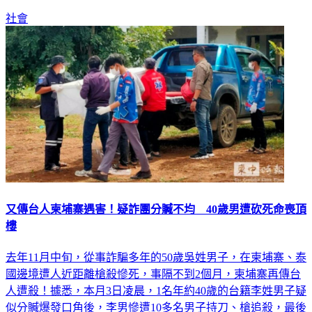
需求而定。
社會
又傳台人柬埔寨遇害！疑詐團分贓不均 40歲男遭砍死命喪頂
樓
去年11月中旬，從事詐騙多年的50歲吳姓男子，在柬埔寨、泰
國邊境遭人近距離槍殺慘死，事隔不到2個月，柬埔寨再傳台
人遭殺！據悉，本月3日凌晨，1名年約40歲的台籍李姓男子疑