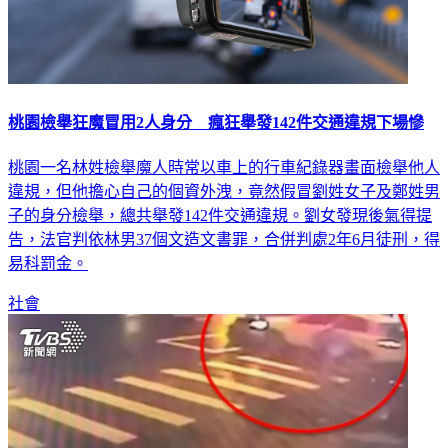
桃園檢舉狂魔冒用2人身分 瘋狂舉發142件交通違規下場慘
桃園一名林姓檢舉魔人時常以車上的行車紀錄器畫面檢舉他人
違規，但他擔心自己的個資外洩，竟然假冒劉姓女子及鄭姓男
子的身分檢舉，總共舉發142件交通違規。劉女發現後氣得提
告，法官判依林男37個文造文書罪，合併判處2年6月徒刑，得
易科罰金。
社會