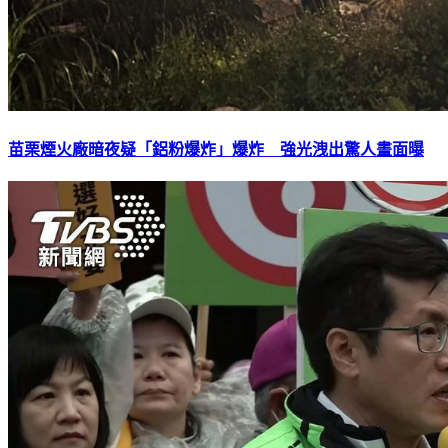
苗栗煙火廠暗夜疑「鋁粉爆炸」爆炸 強光洩出驚人畫面曝