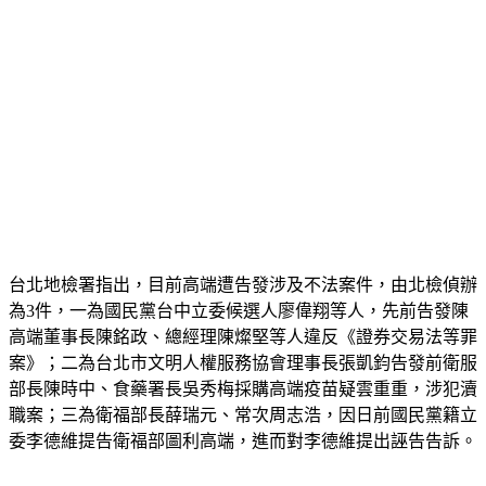
台北地檢署指出，目前高端遭告發涉及不法案件，由北檢偵辦
為3件，一為國民黨台中立委候選人廖偉翔等人，先前告發陳
高端董事長陳銘政、總經理陳燦堅等人違反《證券交易法等罪
案》；二為台北市文明人權服務協會理事長張凱鈞告發前衛服
部長陳時中、食藥署長吳秀梅採購高端疫苗疑雲重重，涉犯瀆
職案；三為衛福部長薛瑞元、常次周志浩，因日前國民黨籍立
委李德維提告衛福部圖利高端，進而對李德維提出誣告告訴。