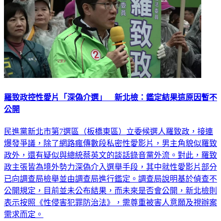
羅致政控性愛片「深偽介選」 新北檢：鑑定結果這原因暫不
公開
民進黨新北市第7選區（板橋東區）立委候選人羅致政，接連
爆發爭議，除了網路瘋傳數段私密性愛影片，男主角貌似羅致
政外，還有疑似與總統蔡英文的談話錄音黨外流。對此，羅致
政主張皆為境外勢力深偽介入選舉手段，其中就性愛影片部分
已向調查局檢舉並由調查局進行鑑定。調查局說明基於偵查不
公開規定，目前並未公布結果，而未來是否會公開，新北檢則
表示按照《性侵害犯罪防治法》，需尊重被害人意願及視辦案