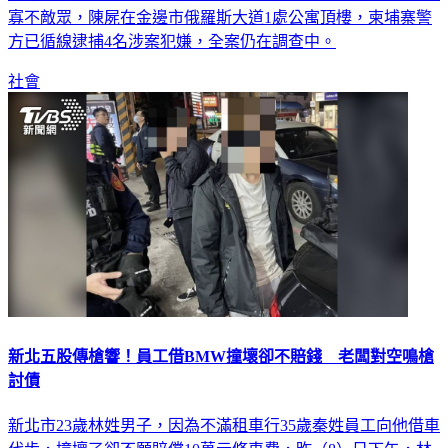
似分贓爆發口角後，李男慘遭10多名男子持刀、槍追殺，最後
寡不敵眾，陳屍在金邊市俄羅斯大道1處公寓頂樓，柬埔寨警
方已循線逮捕4名涉案犯嫌，全案仍在調查中。
社會
新北五股傳槍響！員工借BMW撞壞卻不賠錢 老闆對空鳴槍
討債