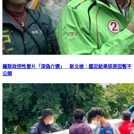
羅致政控性愛片「深偽介選」 新北檢：鑑定結果這原因暫不
公開