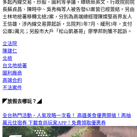
中，而先前在新冠肺炎疫情流行期間，因採購疫苗等案，爆發
多起內線交易、炒股、圖利等爭議，總統蔡英文、行政院前院
長蘇貞昌、陳時中、吳秀梅等人被告發63案皆已經簽結。另由
士林地檢署移轉北檢2案，分別為高端總經理陳燦堅商界友人
王信雄，涉內線交易罪起訴，北院判1年7月、緩刑3年，支付
公庫2萬元；另股市大戶「松山凱基哥」廖學邦則獲不起訴。
立法院
陳建仁
北檢
台北地檢署
圖利廠商
高端合約
不法案件
◤放假去哪玩？◢
全台熱門活動、人氣攻略一次看！
高雄美食優惠開搶！再抽
萬元住宿券
下載食尚玩家APP！免費領取優惠券