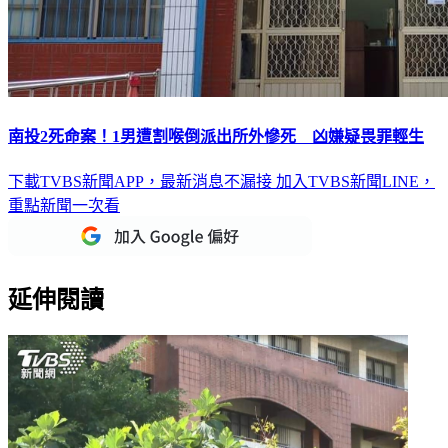
南投2死命案！1男遭割喉倒派出所外慘死 凶嫌疑畏罪輕生
下載TVBS新聞APP，最新消息不漏接
加入TVBS新聞LINE，
重點新聞一次看
延伸閱讀