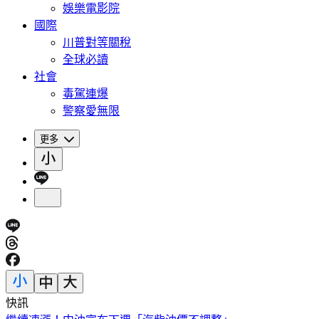
娛樂電影院
國際
川普對等關稅
全球必讀
社會
毒駕連爆
警察愛無限
更多
快訊