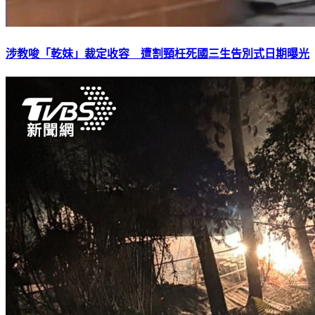
涉教唆「乾妹」裁定收容 遭割頸枉死國三生告別式日期曝光