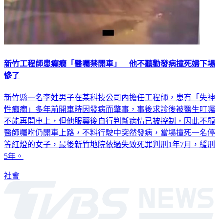
新竹工程師患癲癇「醫囑禁開車」 他不聽勸發病撞死婦下場
慘了
新竹縣一名李姓男子在某科技公司內擔任工程師，患有「失神
性癲癇」多年前開車時因發病而肇事，事後求診後被醫生叮囑
不能再開車上，但他服藥後自行判斷病情已被控制，因此不顧
醫師囑咐仍開車上路，不料行駛中突然發病，當場撞死一名停
等紅燈的女子，最後新竹地院依過失致死罪判刑1年7月，緩刑
5年。
社會