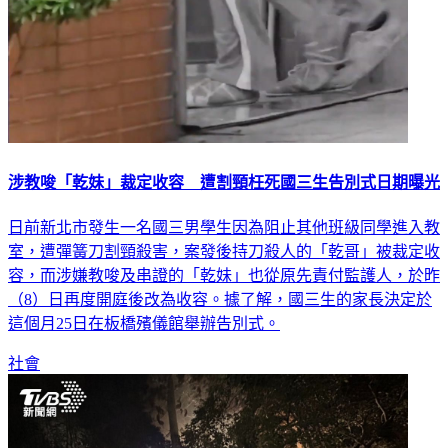
涉教唆「乾妹」裁定收容 遭割頸枉死國三生告別式日期曝光
日前新北市發生一名國三男學生因為阻止其他班級同學進入教
室，遭彈簧刀割頸殺害，案發後持刀殺人的「乾哥」被裁定收
容，而涉嫌教唆及串證的「乾妹」也從原先責付監護人，於昨
（8）日再度開庭後改為收容。據了解，國三生的家長決定於
這個月25日在板橋殯儀館舉辦告別式。
社會