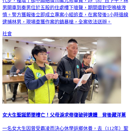
新北市23歲林姓男子，因為不滿租車行35歲秦姓員工向他借車
代步，撞壞了卻不願賠償10萬元修車費，昨（8）日下午，林
男開車到秦男位於五股的住處樓下嗆聲，期間還對空鳴槍洩
憤。警方獲報後立即成立專案小組追查，在案發後1小時循線
逮捕林男，現場查獲作案的鎮暴槍，全案依法送辦。
社會
女大生聖誕節墜樓亡！父母淚求修復破碎遺體 背後藏洋蔥