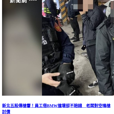
新北五股傳槍響！員工借BMW撞壞卻不賠錢 老闆對空鳴槍