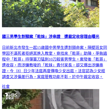
國三男學生割頸案「乾妹」涉串證 遭裁定收容理由曝光
日前新北市發生一起15歲國中男學生遭割頸命案，隔壁班女同
學因不滿死者拒絕其進入教室，竟找來「乾哥」助陣，爭執過
程中「乾哥」持彈簧刀猛刺10刀殺害男學生。案發後「乾哥」
遭收容，而涉嫌教唆的「乾妹」責付家長，卻又爆出涉嫌串
證，今（8）日少年法庭再度傳喚少女出庭，法官認為少女經
調查又涉偏差行為，家庭管教功能不彰，於中午裁定收容。
社會