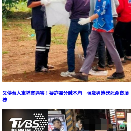
又傳台人柬埔寨遇害！疑詐團分贓不均 40歲男遭砍死命喪頂
樓