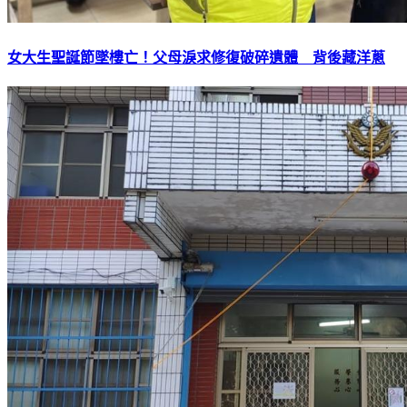
女大生聖誕節墜樓亡！父母淚求修復破碎遺體 背後藏洋蔥