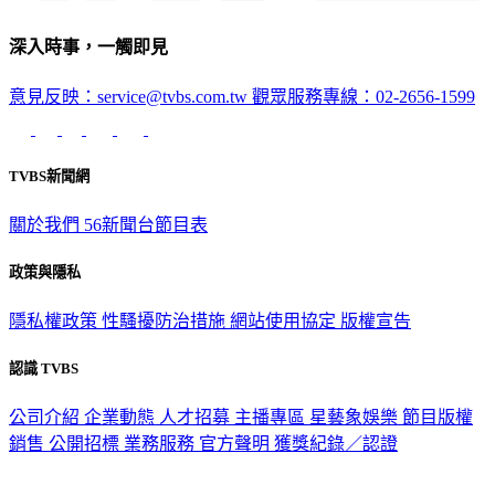
深入時事，一觸即見
意見反映：service@tvbs.com.tw
觀眾服務專線：02-2656-1599
TVBS新聞網
關於我們
56新聞台節目表
政策與隱私
隱私權政策
性騷擾防治措施
網站使用協定
版權宣告
認識 TVBS
公司介紹
企業動態
人才招募
主播專區
星藝象娛樂
節目版權
銷售
公開招標
業務服務
官方聲明
獲獎紀錄／認證