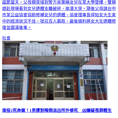
一名女大生因曾受霸凌而決心休學返鄉休養，去（112年）聖
誕節當天，父母親突接到警方來電稱女兒在某大學墜樓，雙親
趕赴現場看到女兒遺體支離破碎，崩潰大哭。隨後父母請台中
市某公益協會協助修補女兒的遺體，協會理事長得知女大生家
中的經濟狀況不佳，號召百人募款，最後順利將女大生遺體修
復並圓滿後事。
社會
南投2死命案！1男遭割喉倒派出所外慘死 凶嫌疑畏罪輕生