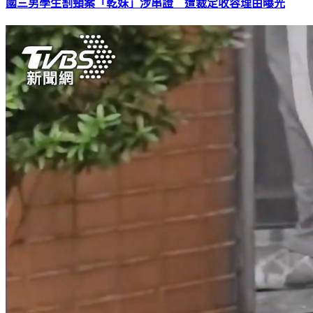
國三男學生割頸案「乾妹」涉串證 遭裁定收容理由曝光