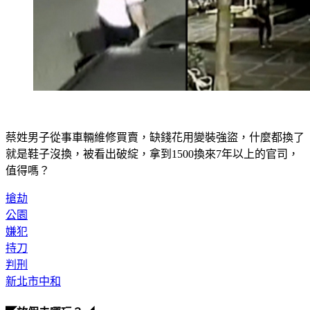
蔡姓男子從事車輛維修買賣，缺錢花用變裝強盜，什麼都換了
就是鞋子沒換，被看出破綻，拿到1500換來7年以上的官司，
值得嗎？
搶劫
公園
嫌犯
持刀
判刑
新北市中和
◤放假去哪玩？◢