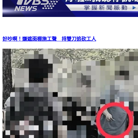
好吵啊！嫌遮雨棚施工聲 持雙刀追砍工人