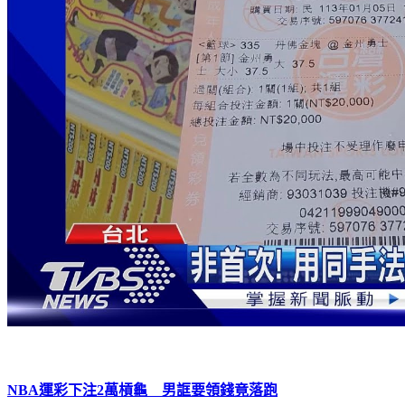
NBA運彩下注2萬槓龜 男誆要領錢竟落跑