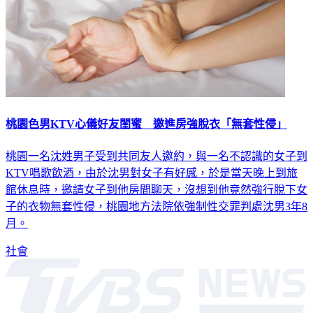
桃園色男KTV心儀好友閨蜜 邀進房強脫衣「無套性侵」
桃園一名沈姓男子受到共同友人邀約，與一名不認識的女子到
KTV唱歌飲酒，由於沈男對女子有好感，於是當天晚上到旅
館休息時，邀請女子到他房間聊天，沒想到他竟然強行脫下女
子的衣物無套性侵，桃園地方法院依強制性交罪判處沈男3年8
月。
社會