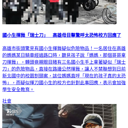
國小生揮舞「瑞士刀」 高雄母目擊驚呼太恐怖校方回應了
高雄市街頭驚見有國小生揮舞疑似危險物品！一名居住在高雄
的媽媽某日騎車經過路口時，聽見孩子說「媽媽，那個哥哥拿
刀揮舞」，轉頭竟親眼目睹有三名國小生手上拿著疑似「瑞士
刀」的危險物品，直接在路邊公然揮舞，讓人不禁聯想到日前
新北國中的校園割頸案，該位媽媽直呼「現在的孩子真的太恐
怖」，而疑似揮刀國小生的校方也針對此事回應，表示會加強
學生安全教育。
社會