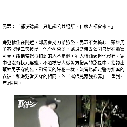
民眾：「都沒聽說，只能說公共場所，什麼人都會來。」
嫌犯就住在附近，鄰居會持刀槍強盜，民眾不免擔心，蔡姓男
子案發後三天被逮，他全盤否認，還說當時去公園只是在抓寶
可夢，辯稱監視器拍到的人不是他，犯人梳油頭但他沒有，家
中也沒有找到髮蠟，不過被害人從警方搜索的影像中，指認出
蔡姓男子穿的鞋，和當天的嫌犯一樣，法官也認定警方扣案的
衣褲，和嫌犯當天穿的相同，依「攜帶兇器強盜罪」，重判7
年3個月。