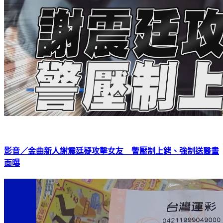
影音／金曲新人謝震廷疑攻擊女友 警壓制上銬、強制送醫畫
面曝