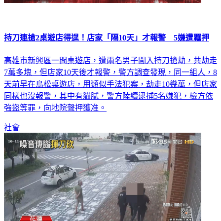
持刀連搶2桌遊店得逞！店家「隔10天」才報警 5嫌遭羈押
高雄市新興區一間桌遊店，遭兩名男子闖入持刀搶劫，共劫走
7萬多塊，但店家10天後才報警，警方調查發現，同一組人，8
天前早在鳥松桌遊店，用類似手法犯案，劫走10幾萬，但店家
同樣也沒報警，其中有貓膩，警方陸續逮捕5名嫌犯，檢方依
強盜等罪，向地院聲押獲准。
社會