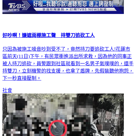
好吵啊！嫌遮雨棚施工聲 持雙刀追砍工人
只因為被施工噪音吵到受不了，竟然持刀要追砍工人!花蓮市
區前天(11日)下午，有民眾衝進派出所求救，因為他的同事正
被人持刀追砍，員警跟到社區就看到一名男子氣噗噗的，還手
持雙刀，立刻機警的找支援，也拿了盾牌，先假裝聽他抱怨，
下一秒直接壓制。
社會