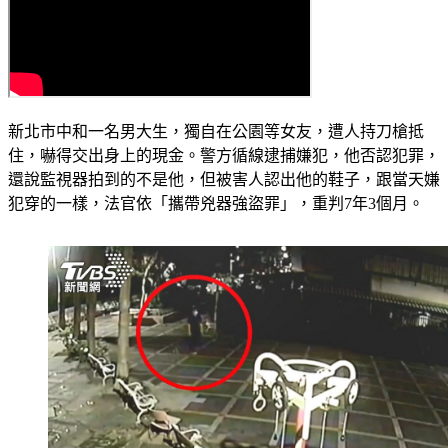
新北市中和一名男大生，獨自在公園等女友，遭人持刀槍抵
住，嚇得交出身上的現金。警方循線逮捕嫌犯，他否認犯罪，
還說監視器拍到的不是他，但被害人認出他的鞋子，跟當天嫌
犯穿的一樣，法官依「攜帶兇器強盜罪」，重判7年3個月。