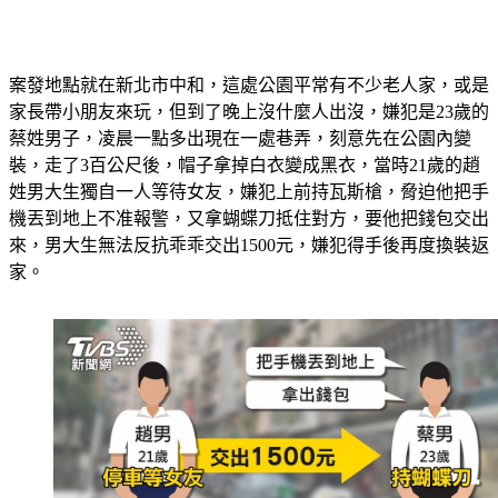
案發地點就在新北市中和，這處公園平常有不少老人家，或是
家長帶小朋友來玩，但到了晚上沒什麼人出沒，嫌犯是23歲的
蔡姓男子，凌晨一點多出現在一處巷弄，刻意先在公園內變
裝，走了3百公尺後，帽子拿掉白衣變成黑衣，當時21歲的趙
姓男大生獨自一人等待女友，嫌犯上前持瓦斯槍，脅迫他把手
機丟到地上不准報警，又拿蝴蝶刀抵住對方，要他把錢包交出
來，男大生無法反抗乖乖交出1500元，嫌犯得手後再度換裝返
家。