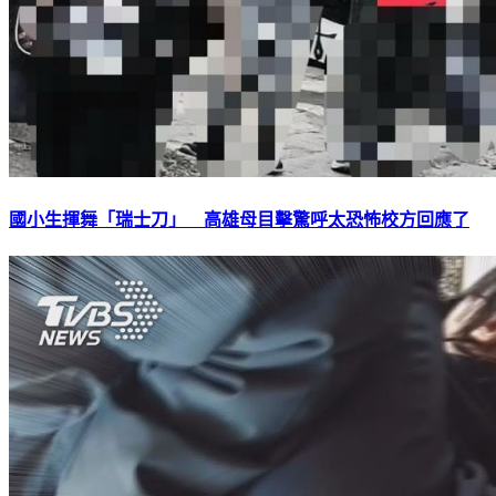
國小生揮舞「瑞士刀」 高雄母目擊驚呼太恐怖校方回應了