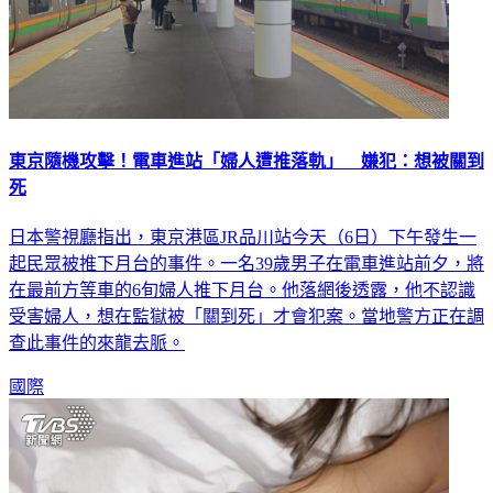
東京隨機攻擊！電車進站「婦人遭推落軌」 嫌犯：想被關到
死
日本警視廳指出，東京港區JR品川站今天（6日）下午發生一
起民眾被推下月台的事件。一名39歲男子在電車進站前夕，將
在最前方等車的6旬婦人推下月台。他落網後透露，他不認識
受害婦人，想在監獄被「關到死」才會犯案。當地警方正在調
查此事件的來龍去脈。
國際