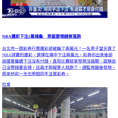
NBA運彩下注2萬槓龜 男誆要領錢竟落跑
台北市一間彩券行賣運彩卻被騙了兩萬元！一名男子當天買了
NBA球賽的運彩，選擇在場中下注兩萬元，彩券印出來後卻
說還要繼續下注沒有付錢，直到比賽結束發現沒過關，誆稱自
己沒帶錢要去領，店員才剛報警人就跑了，調監視器後發現，
原來他前一天也用相同手法買彩券。
社會