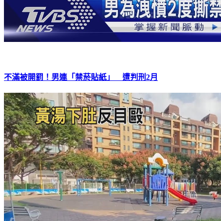
不滿被開罰！男連「禁菸貼紙」 遭判刑2月