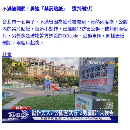
不滿被開罰！男連「禁菸貼紙」 遭判刑2月
台北市一名男子，不滿曾因為抽菸被開罰，竟然兩度撕下公園
內的禁菸貼紙，但這小動作，已經觸犯妨害公務，被判刑兩個
月，另外像是破壞警方巡簽的QRcode、公務車輛，同樣最低
刑期，兩個月起跳。
社會