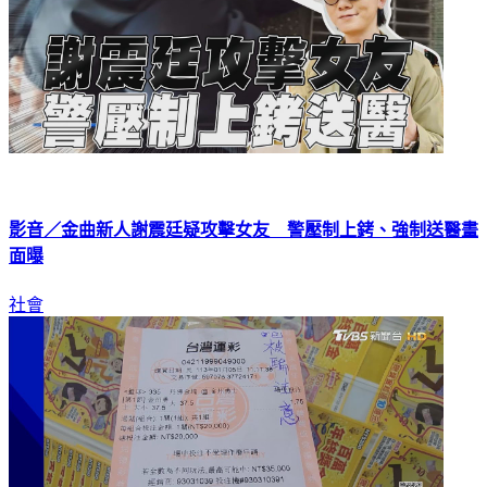
影音／金曲新人謝震廷疑攻擊女友 警壓制上銬、強制送醫畫
面曝
社會