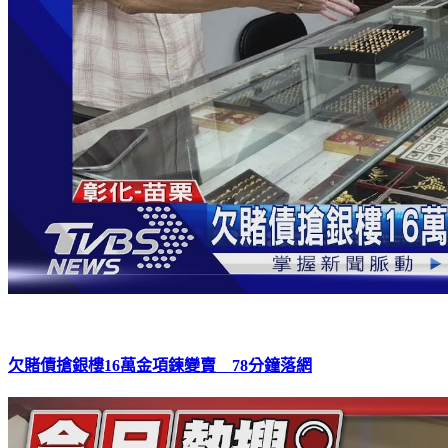
欠賭債搶銀樓16萬金項鍊變賣 78分鐘落網