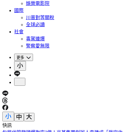
娛樂電影院
國際
川普對等關稅
全球必讀
社會
毒駕連爆
警察愛無限
更多
快訊