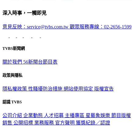
深入時事，一觸即見
意見反映：service@tvbs.com.tw
觀眾服務專線：02-2656-1599
TVBS新聞網
關於我們
56新聞台節目表
政策與隱私
隱私權政策
性騷擾防治措施
網站使用協定
版權宣告
認識 TVBS
公司介紹
企業動態
人才招募
主播專區
星藝象娛樂
節目版權
銷售
公開招標
業務服務
官方聲明
獲獎紀錄／認證