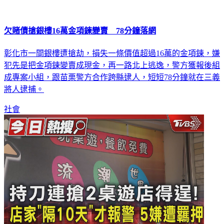
欠賭債搶銀樓16萬金項鍊變賣 78分鐘落網
彰化市一間銀樓遭搶劫，損失一條價值超過16萬的金項鍊，嫌
犯先是把金項鍊變賣成現金，再一路北上逃逸，警方獲報後組
成專案小組，跟苗栗警方合作跨縣逮人，短短78分鐘就在三義
將人逮捕。
社會