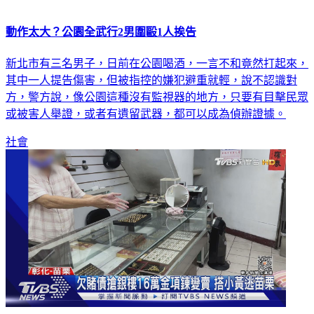
動作太大？公園全武行2男圍毆1人挨告
新北市有三名男子，日前在公園喝酒，一言不和竟然打起來，
其中一人提告傷害，但被指控的嫌犯避重就輕，說不認識對
方，警方說，像公園這種沒有監視器的地方，只要有目擊民眾
或被害人舉證，或者有遺留武器，都可以成為偵辦證據。
社會