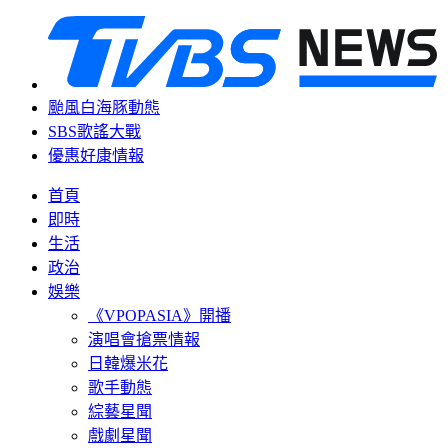
颱風白海豚動態
SBS歌謠大戰
優惠好康情報
首頁
即時
生活
政治
娛樂
《VPOPASIA》開播
演唱會搶票情報
日韓爆米花
歌手動態
綜藝星聞
戲劇星聞