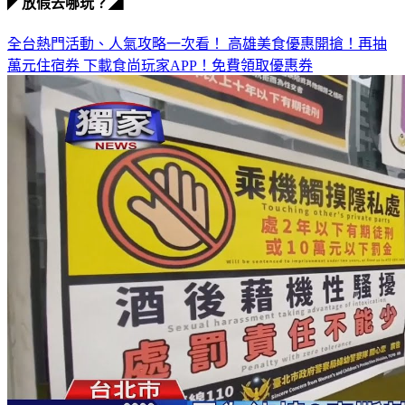
全台熱門活動、人氣攻略一次看！
高雄美食優惠開搶！再抽
萬元住宿券
下載食尚玩家APP！免費領取優惠券