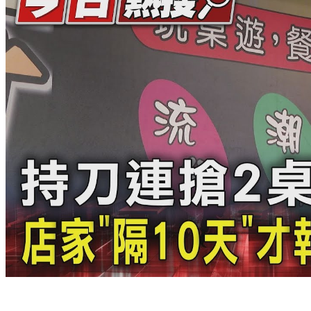
持刀連搶2桌遊店得逞！店家「隔10天」才報警 5嫌遭羈押