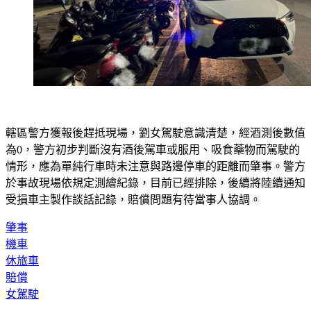
轄區警方獲報後趕抵現場，劉女駕駛意識清楚，經酒測後數值
為0，警方初步判斷沒有酒後駕車或服用、吸食藥物而駕駛的
情形，應為單純行車時未注意與路邊停車的距離而肇事。警方
於事故現場依規定測繪紀錄，目前已經排除，後續將陸續通知
受損車主製作談話記錄，賠償問題有待當事人協調。
肇事
機車
休旅車
賠償
女駕駛