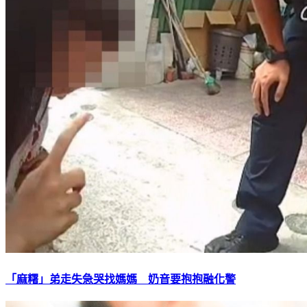
「麻糬」弟走失急哭找媽媽 奶音要抱抱融化警