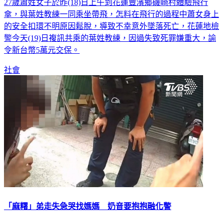
27歲蕭姓女子於昨(18)日上午到花蓮豐濱鄉磯崎村體驗飛行
傘，與葉姓教練一同乘坐帶飛，怎料在飛行的過程中蕭女身上
的安全扣環不明原因鬆脫，導致不幸意外墜落死亡，花蓮地檢
警今天(19)日複訊共乘的葉姓教練，因過失致死罪嫌重大，諭
令新台幣5萬元交保。
社會
「麻糬」弟走失急哭找媽媽 奶音要抱抱融化警