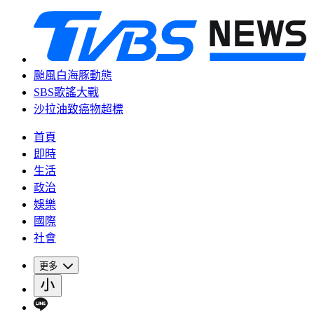
颱風白海豚動態
SBS歌謠大戰
沙拉油致癌物超標
首頁
即時
生活
政治
娛樂
國際
社會
更多