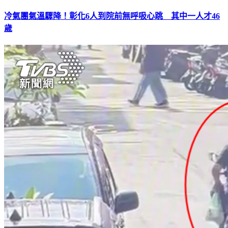
冷氣團氣溫驟降！彰化6人到院前無呼吸心跳 其中一人才46
歲