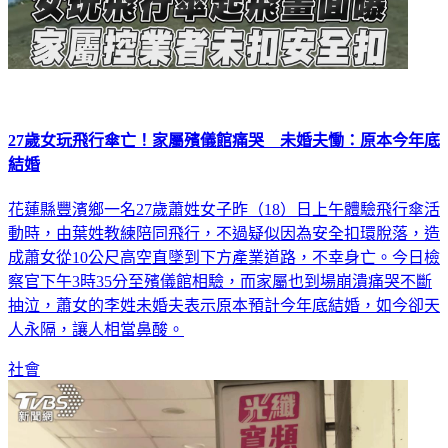
27歲女玩飛行傘亡！家屬殯儀館痛哭 未婚夫慟：原本今年底
結婚
花蓮縣豐濱鄉一名27歲蕭姓女子昨（18）日上午體驗飛行傘活
動時，由葉姓教練陪同飛行，不過疑似因為安全扣環脫落，造
成蕭女從10公尺高空直墜到下方產業道路，不幸身亡。今日檢
察官下午3時35分至殯儀館相驗，而家屬也到場崩潰痛哭不斷
抽泣，蕭女的李姓未婚夫表示原本預計今年底結婚，如今卻天
人永隔，讓人相當鼻酸。
社會