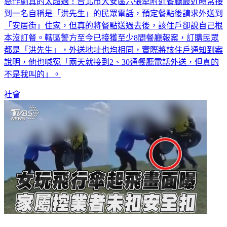
惡作劇真的太超過！台北市大安區六張犁附近餐廳最近時常接
到一名自稱是「洪先生」的民眾電話，預定餐點後請求外送到
「安居街」住家，但真的將餐點送過去後，該住戶卻說自己根
本沒訂餐。轄區警方至今已接獲至少8間餐廳報案，訂購民眾
都是「洪先生」，外送地址也均相同，實際將該住戶通知到案
說明，他也喊冤「兩天就接到2、30通餐廳電話外送，但真的
不是我叫的」。
社會