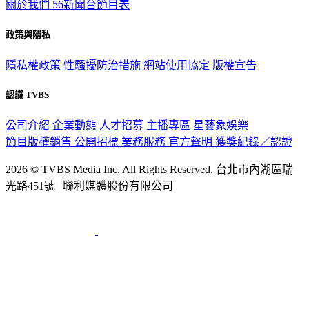
關於我們
56新聞台節目表
政策與隱私
隱私權政策
性騷擾防治措施
網站使用協定
版權宣告
認識 TVBS
公司介紹
企業動態
人才招募
主播專區
星藝象娛樂
節目版權銷售
公開招標
業務服務
官方聲明
獲獎紀錄／認證
2026 © TVBS Media Inc. All Rights Reserved. 台北市內湖區瑞
光路451號 | 聯利媒體股份有限公司