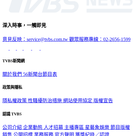
深入時事，一觸即見
意見反映：service@tvbs.com.tw
觀眾服務專線：02-2656-1599
TVBS新聞網
關於我們
56新聞台節目表
政策與隱私
隱私權政策
性騷擾防治措施
網站使用協定
版權宣告
認識 TVBS
公司介紹
企業動態
人才招募
主播專區
星藝象娛樂
節目版權