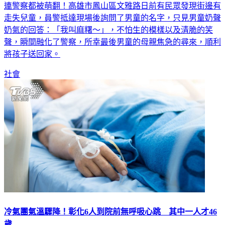
連警察都被萌翻！高雄市鳳山區文雅路日前有民眾發現街邊有
走失兒童，員警抵達現場後詢問了男童的名字，只見男童奶聲
奶氣的回答：「我叫麻糬～」，不怕生的模樣以及清脆的笑
聲，瞬間融化了警察，所幸最後男童的母親焦急的尋來，順利
將孩子送回家。
社會
冷氣團氣溫驟降！彰化6人到院前無呼吸心跳 其中一人才46