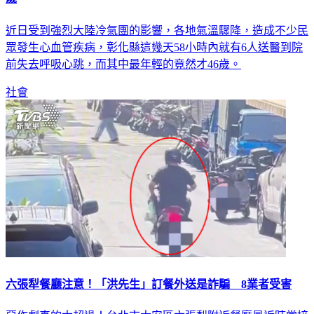
歲
近日受到強烈大陸冷氣團的影響，各地氣溫驟降，造成不少民
眾發生心血管疾病，彰化縣這幾天58小時內就有6人送醫到院
前失去呼吸心跳，而其中最年輕的竟然才46歲。
社會
六張犁餐廳注意！「洪先生」訂餐外送是詐騙 8業者受害