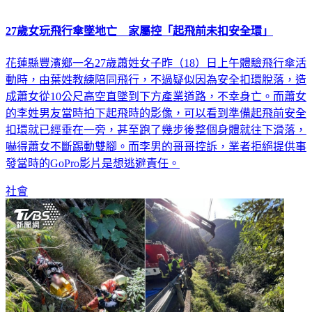
27歲女玩飛行傘墜地亡 家屬控「起飛前未扣安全環」
花蓮縣豐濱鄉一名27歲蕭姓女子昨（18）日上午體驗飛行傘活
動時，由葉姓教練陪同飛行，不過疑似因為安全扣環脫落，造
成蕭女從10公尺高空直墜到下方產業道路，不幸身亡。而蕭女
的李姓男友當時拍下起飛時的影像，可以看到準備起飛前安全
扣環就已經垂在一旁，甚至跑了幾步後整個身體就往下滑落，
嚇得蕭女不斷踢動雙腳。而李男的哥哥控訴，業者拒絕提供事
發當時的GoPro影片是想逃避責任。
社會