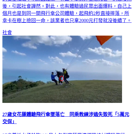
的安全扣環不明原因鬆脫，導致不幸意外墜落死亡，消息曝光
後，引起社會譁然。對此，也有體驗過民眾出面爆料，自己上
個月也是到同一間飛行傘公司體驗，起飛約2秒直接摔落，所
幸卡在樹上撿回一命，該業者也只拿2000元打發就沒後續了。
社會
27歲女花蓮體驗飛行傘墜落亡 同乘教練涉過失致死「5萬元
交保」