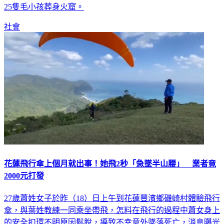
而待寵物店老闆趕往現場後，才發現店內1樓15隻、2樓10隻共
25隻毛小孩葬身火窟。
社會
花蓮飛行傘上個月就出事！她飛2秒「急墜半山腰」 業者竟
2000元打發
27歲蕭姓女子於昨（18）日上午到花蓮豐濱鄉磯崎村體驗飛行
傘，與葉姓教練一同乘坐帶飛，怎料在飛行的過程中蕭女身上