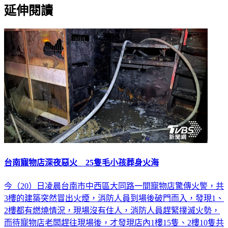
延伸閱讀
台南寵物店深夜惡火 25隻毛小孩葬身火海
今（20）日凌晨台南市中西區大同路一間寵物店驚傳火警，共
3樓的建築突然冒出火煙，消防人員到場後破門而入，發現1、
2樓都有燃燒情況，現場沒有住人，消防人員趕緊撲滅火勢，