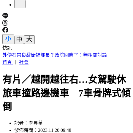
快訊
處置股新制上路！台股6檔10日「關禁閉」 均2分鐘撮合、
8/14出關
首頁
｜
社會
有片／越開越往右…女駕駛休
旅車撞路邊機車 7車骨牌式傾
倒
記者：李昱菫