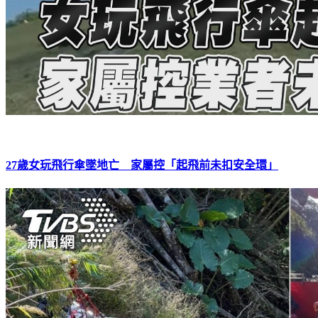
27歲女玩飛行傘墜地亡 家屬控「起飛前未扣安全環」