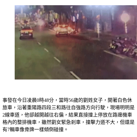
事發在今日凌晨0時48分，當時56歲的劉姓女子，開著白色休
旅車，沿著重陽路四段三和路往自強路方向行駛，現場明明是
2線車道，他卻越開越往右偏，結果直接撞上停放在路邊機車
格內的整排機車，雖然劉女緊急剎車，撞擊力道不大，但還是
有7輛車像骨牌一樣傾倒碰撞。