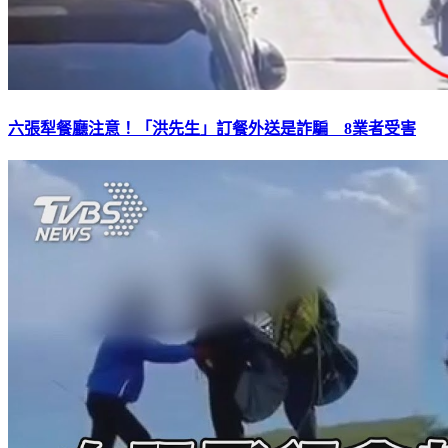
六張犁餐廳注意！「洪先生」訂餐外送是詐騙 8業者受害