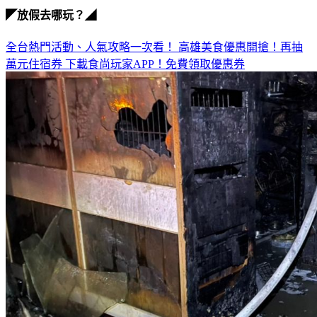
◤放假去哪玩？◢
全台熱門活動、人氣攻略一次看！
高雄美食優惠開搶！再抽
萬元住宿券
下載食尚玩家APP！免費領取優惠券