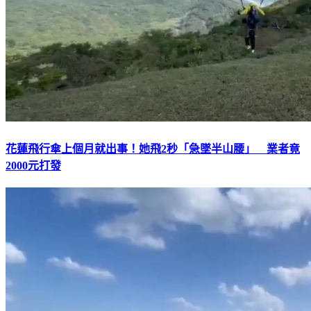
花蓮飛行傘上個月就出事！她飛2秒「急墜半山腰」 業者竟
2000元打發