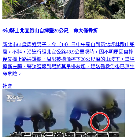
6旬騎士北宜跑山自摔墜20公尺 命大僅骨折
新北市61歲周姓男子，今（19）日中午獨自到新北坪林跑山兜
風，不料，沿途行經北宜公路48.9公里處時，因不明原因自摔
後又撞上路邊護欄，周男被拋飛摔下20公尺深的山坡下，當場
摔斷左腿，警消獲報到場將其吊掛救起，經送醫救治後已無生
命危險。
社會