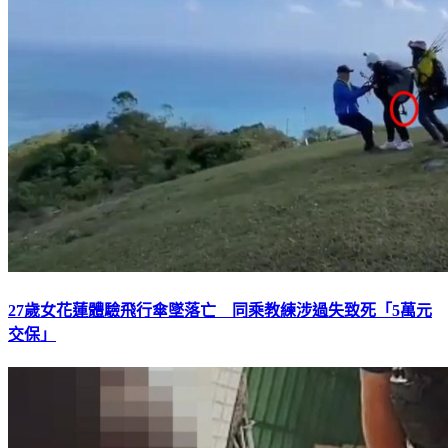
27歲女花蓮體驗飛行傘墜落亡 同乘教練涉過失致死「5萬元
交保」