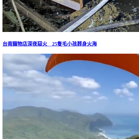
台南寵物店深夜惡火 25隻毛小孩葬身火海