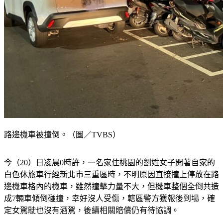
路邊機車被撞倒。（圖／TVBS）
今（20）日凌晨0時許，一名家住桃園的劉姓女子開著自家的
白色休旅車行經新北市三重區時，不明原因直接撞上停放在路
邊機車格內的機車，雖然撞擊力量不大，但機車整個全倒共造
成7輛車傾倒碰撞，幸好沒人受傷，轄區警方獲報後到場，確
定女駕駛也沒有酒駕，後續相關賠償仍有待協調。