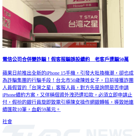
電信公司合併變詐騙！假客服騙誤設續約 老客戶遭騙50萬
蘋果日前推出全新的iPhone 15手機，引發大批換機潮，卻也成
為詐騙集團的行騙手段！台北市50歲陳姓女子，日前接獲詐團
人員假冒的「台灣之星」客服人員，對方先是詢問是否申請
iPhone續約方案，又佯稱個資外洩恐遭扣款，必須立即申請止
付，假扮的銀行員旋即致電引導陳女操作網銀轉帳，導致她連
續匯款10筆，血虧59萬元。
社會