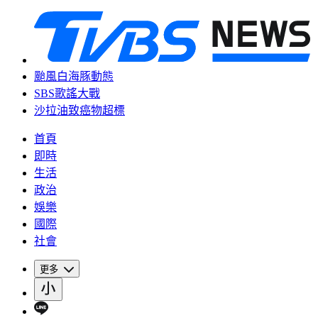
颱風白海豚動態
SBS歌謠大戰
沙拉油致癌物超標
首頁
即時
生活
政治
娛樂
國際
社會
更多