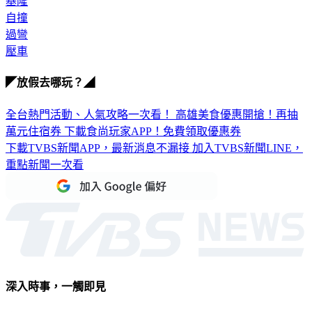
基隆
自撞
過彎
壓車
◤放假去哪玩？◢
全台熱門活動、人氣攻略一次看！
高雄美食優惠開搶！再抽
萬元住宿券
下載食尚玩家APP！免費領取優惠券
下載TVBS新聞APP，最新消息不漏接
加入TVBS新聞LINE，
重點新聞一次看
深入時事，一觸即見