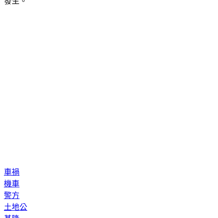
發生。
車禍
機車
警方
土地公