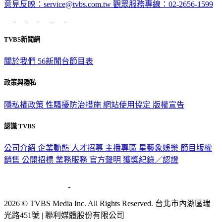
意見反映：service@tvbs.com.tw
觀眾服務專線：02-2656-1599
TVBS新聞網
關於我們
56新聞台節目表
政策與隱私
隱私權政策
性騷擾防治措施
網站使用協定
版權宣告
認識 TVBS
公司介紹
企業動態
人才招募
主播專區
星藝象娛樂
節目版權
銷售
公開招標
業務服務
官方聲明
獲獎紀錄／認證
2026 © TVBS Media Inc. All Rights Reserved. 台北市內湖區瑞
光路451號 | 聯利媒體股份有限公司