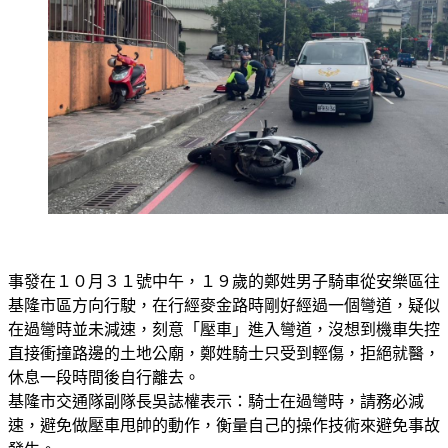
事發在１０月３１號中午，１９歲的鄭姓男子騎車從安樂區往
基隆市區方向行駛，在行經麥金路時剛好經過一個彎道，疑似
在過彎時並未減速，刻意「壓車」進入彎道，沒想到機車失控
直接衝撞路邊的土地公廟，鄭姓騎士只受到輕傷，拒絕就醫，
休息一段時間後自行離去。
基隆市交通隊副隊長吳誌權表示：騎士在過彎時，請務必減
速，避免做壓車甩帥的動作，衡量自己的操作技術來避免事故