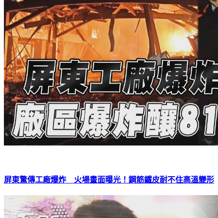
屏東驚傳工廠爆炸 火場畫面曝光！鋼筋鐵皮耐不住高溫變形