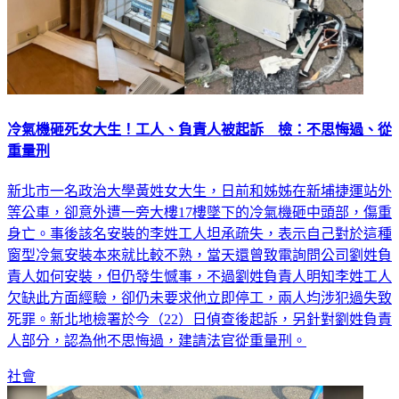
冷氣機砸死女大生！工人、負責人被起訴 檢：不思悔過、從
重量刑
新北市一名政治大學黃姓女大生，日前和姊姊在新埔捷運站外
等公車，卻意外遭一旁大樓17樓墜下的冷氣機砸中頭部，傷重
身亡。事後該名安裝的李姓工人坦承疏失，表示自己對於這種
窗型冷氣安裝本來就比較不熟，當天還曾致電詢問公司劉姓負
責人如何安裝，但仍發生憾事，不過劉姓負責人明知李姓工人
欠缺此方面經驗，卻仍未要求他立即停工，兩人均涉犯過失致
死罪。新北地檢署於今（22）日偵查後起訴，另針對劉姓負責
人部分，認為他不思悔過，建請法官從重量刑。
社會