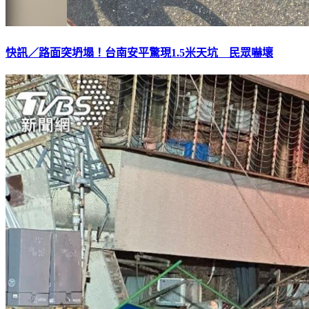
快訊／路面突坍塌！台南安平驚現1.5米天坑 民眾嚇壞