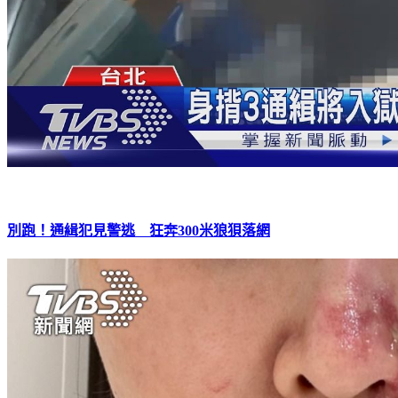
別跑！通緝犯見警逃 狂奔300米狼狽落網