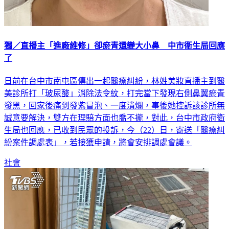
獨／直播主「進廠維修」卻瘀青還變大小鼻 中市衛生局回應
了
日前在台中市南屯區傳出一起醫療糾紛，林姓美妝直播主到醫
美診所打「玻尿酸」消除法令紋，打完當下發現右側鼻翼瘀青
發黑，回家後痛到發紫冒泡、一度潰爛，事後她控訴該診所無
誠意要解決，雙方在理賠方面也喬不攏，對此，台中市政府衛
生局也回應，已收到民眾的投訴，今（22）日，寄送「醫療糾
紛案件調處表」，若接獲申請，將會安排調處會議。
社會