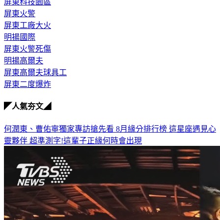
屏東科技園區
屏東火警
屏東工廠大火
明揚國際
屏東火警死傷
明揚高爾夫
屏東高爾夫球具工
屏東二度爆炸
◤人氣夯文◢
何潤東、曹佑寧獨家專訪搶先看
8月緣分排行榜 這星座遇見心
靈夥伴
超準測字!這輩子正緣何時會出現