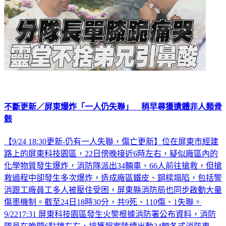
不斷更新／屏東爆炸「一人仍失聯」 稍早尋獲遺體非人類骨
骸
【9/24 18:30更新-仍有一人失聯，傷亡更新】位在屏東市經建
路上的屏東科技園區，22日傍晚接近6時左右，疑似廠區內的
化學物質發生爆炸，消防隊派出34輛車、66人前往搶救，但搶
救過程中卻發生多次爆炸，造成廠區鐵皮、鋼樑塌陷，包括警
消跟工廠員工多人被壓住受困，屏東縣消防局也同步啟動大量
傷患機制。截至24日18時30分，共9死、110傷、1失聯。
9/2217:31 屏東科技園區發生火警根據消防署公布資料，消防