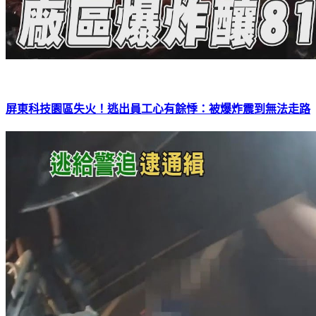
屏東科技園區失火！逃出員工心有餘悸：被爆炸震到無法走路