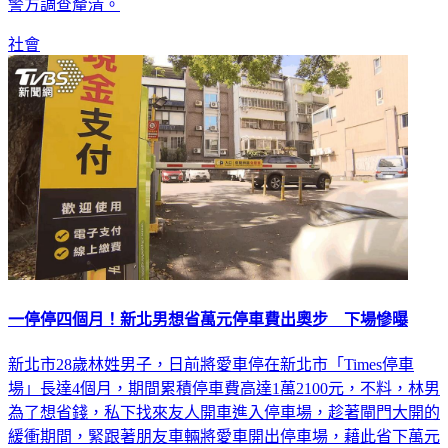
警方調查釐清。
社會
一停停四個月！新北男想省萬元停車費出奧步 下場慘曝
新北市28歲林姓男子，日前將愛車停在新北市「Times停車
場」長達4個月，期間累積停車費高達1萬2100元，不料，林男
為了想省錢，私下找來友人開車進入停車場，趁著閘門大開的
緩衝期間，緊跟著朋友車輛將愛車開出停車場，藉此省下萬元