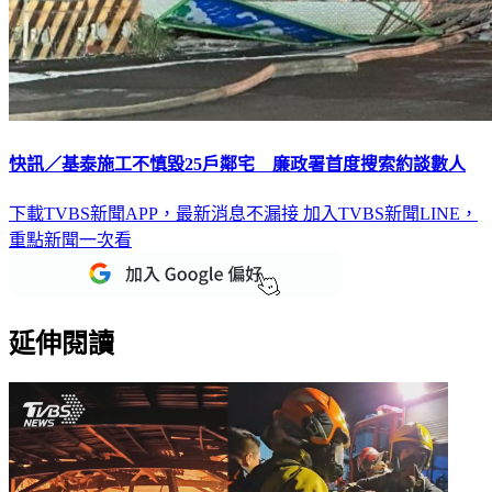
快訊／基泰施工不慎毀25戶鄰宅 廉政署首度搜索約談數人
下載TVBS新聞APP，最新消息不漏接
加入TVBS新聞LINE，
重點新聞一次看
延伸閱讀