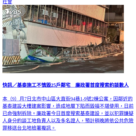
社會
快訊／基泰施工不慎毀25戶鄰宅 廉政署首度搜索約談數人
本（9）月7日北市中山區大直街94巷1-9號2棟公寓，因鄰近的
基泰建設大樓建案影響，造成地層下陷而毀損不堪使用，日前
已命強制拆除。廉政署今日首度搜索基泰建設，並以犯罪嫌疑
人身分約談工地負責人以及多名證人，預計稍晚將依公共危險
罪移送台北地檢署複訊。