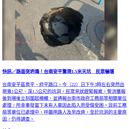
快訊／路面突坍塌！台南安平驚現1.5米天坑 民眾嚇壞
台南安平區育平、府平路口，今（22）日下午3時左右突然出
現寬1公尺、深1.5公尺的坑洞，民眾見狀趕緊報案，警消獲報
後到場後立刻圍起柵欄，並通報台南市政府工務局等相關單位
處理，所幸事發當下未有人車因此陷入而受傷受困。目前工務
局等單位已處理中，呼籲用路人及早改道，至於坑洞的主要原
因，仍待調查。