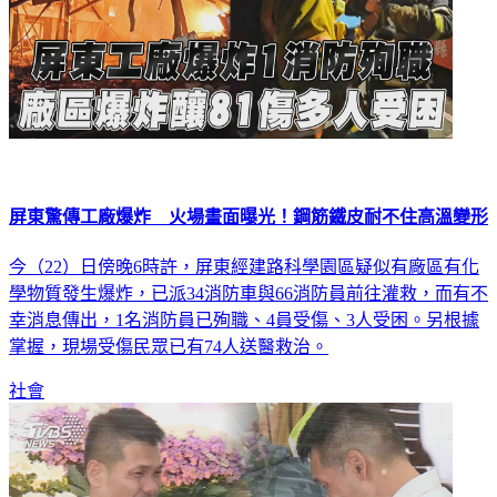
屏東驚傳工廠爆炸 火場畫面曝光！鋼筋鐵皮耐不住高溫變形
今（22）日傍晚6時許，屏東經建路科學園區疑似有廠區有化
學物質發生爆炸，已派34消防車與66消防員前往灌救，而有不
幸消息傳出，1名消防員已殉職、4員受傷、3人受困。另根據
掌握，現場受傷民眾已有74人送醫救治。
社會