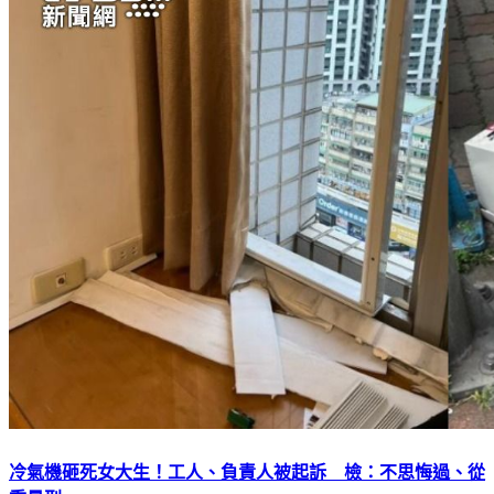
冷氣機砸死女大生！工人、負責人被起訴 檢：不思悔過、從