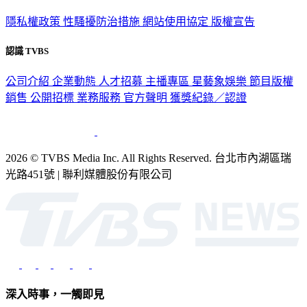
隱私權政策
性騷擾防治措施
網站使用協定
版權宣告
認識 TVBS
公司介紹
企業動態
人才招募
主播專區
星藝象娛樂
節目版權
銷售
公開招標
業務服務
官方聲明
獲獎紀錄／認證
2026 © TVBS Media Inc. All Rights Reserved. 台北市內湖區瑞
光路451號 | 聯利媒體股份有限公司
深入時事，一觸即見