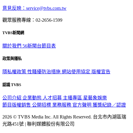
意見反映：service@tvbs.com.tw
觀眾服務專線：02-2656-1599
TVBS新聞網
關於我們
56新聞台節目表
政策與隱私
隱私權政策
性騷擾防治措施
網站使用協定
版權宣告
認識 TVBS
公司介紹
企業動態
人才招募
主播專區
星藝象娛樂
節目版權銷售
公開招標
業務服務
官方聲明
獲獎紀錄／認證
2026 © TVBS Media Inc. All Rights Reserved. 台北市內湖區瑞
光路451號 | 聯利媒體股份有限公司