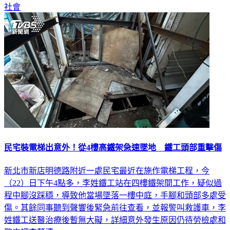
社會
民宅裝電梯出意外！從4樓高鐵架急速墜地 鐵工頭部重擊傷
新北市新店明德路附近一處民宅最近在施作電梯工程，今
（22）日下午4點多，李姓鐵工站在四樓鐵架間工作，疑似過
程中腳沒踩穩，導致他當場墜落一樓中庭，手腳和頭部多處受
傷。其餘同事聽到聲響後緊急前往查看，並報警叫救護車，李
姓鐵工送醫治療後暫無大礙，詳細意外發生原因仍待勞檢處和