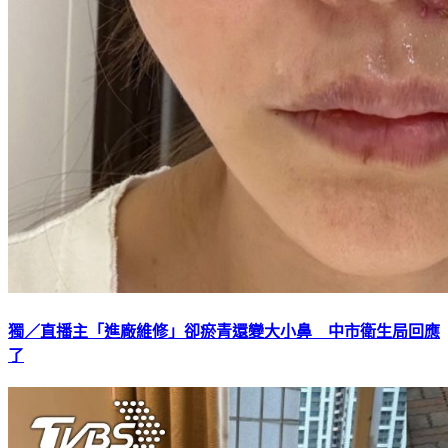
獨／直播主「進廠維修」卻瘀青還變大小鼻 中市衛生局回應
了