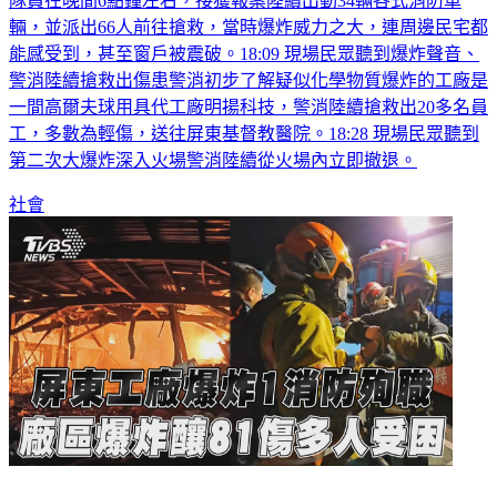
隊員在晚間6點鐘左右，接獲報案陸續出動34輛各式消防車
輛，並派出66人前往搶救，當時爆炸威力之大，連周邊民宅都
能感受到，甚至窗戶被震破。18:09 現場民眾聽到爆炸聲音、
警消陸續搶救出傷患警消初步了解疑似化學物質爆炸的工廠是
一間高爾夫球用具代工廠明揚科技，警消陸續搶救出20多名員
工，多數為輕傷，送往屏東基督教醫院。18:28 現場民眾聽到
第二次大爆炸深入火場警消陸續從火場內立即撤退。
社會