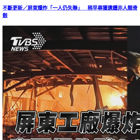
不斷更新／屏東爆炸「一人仍失聯」 稍早尋獲遺體非人類骨
骸