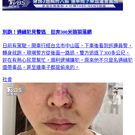
別跑！通緝犯見警逃 狂奔300米狼狽落網
日前有駕駛，開車行經台北市中山區，下車後看到巡邏員警，
轉身就跑，現場警方從後面一路追，雙方追逐了300多公尺，
好在有熱心民眾幫忙，順利逮捕嫌犯，原來他不只是名通緝犯
還帶毒品，甚至連車子都是偷來的。
社會