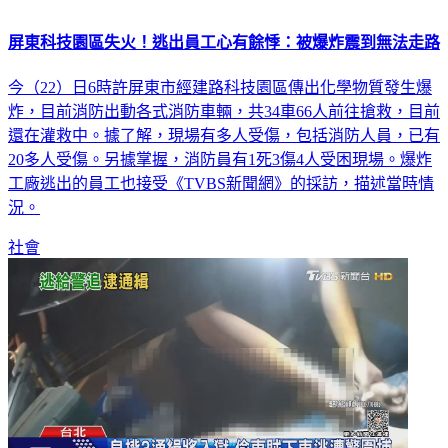
屏東科技園區失火！逃出員工心有餘悸：被爆炸震到無法走路
今（22）日6時許屏東市經建路科技園區傳出化學物質發生爆
炸，目前消防出動各式消防車輛，共34車66人前往搶救，目前
還在灌救中。據了解，現場有多人受傷，包括消防人員，已有
20多人受傷。另據掌握，消防員有1死3傷4人受困現場。爆炸
工廠逃出的員工也接受《TVBS新聞網》的採訪，描述當時情
況。
社會