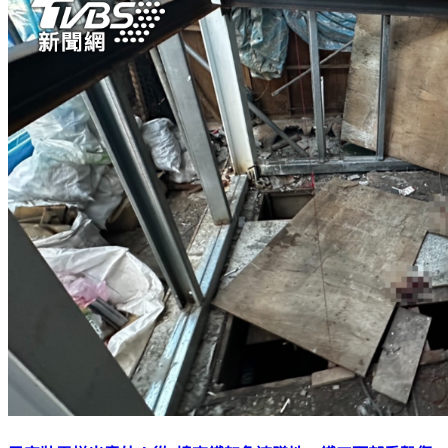
民宅裝電梯出意外！從4樓高鐵架急速墜地 鐵工頭部重擊傷