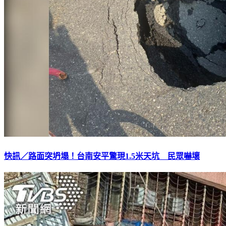
快訊／路面突坍塌！台南安平驚現1.5米天坑 民眾嚇壞