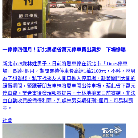
一停停四個月！新北男想省萬元停車費出奧步 下場慘曝
新北市28歲林姓男子，日前將愛車停在新北市「Times停車
場」長達4個月，期間累積停車費高達1萬2100元，不料，林男
為了想省錢，私下找來友人開車進入停車場，趁著閘門大開的
緩衝期間，緊跟著朋友車輛將愛車開出停車場，藉此省下萬元
停車費。業者事後發現報案提告，士林地檢署日前審結，非法
由自動收費設備得利罪，判處林男有期徒刑2個月、可易科罰
金。
社會