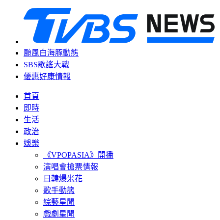
颱風白海豚動態
SBS歌謠大戰
優惠好康情報
首頁
即時
生活
政治
娛樂
《VPOPASIA》開播
演唱會搶票情報
日韓爆米花
歌手動態
綜藝星聞
戲劇星聞