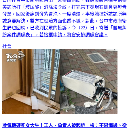
美診所打「玻尿酸」消除法令紋，打完當下發現右側鼻翼瘀青
發黑，回家後痛到發紫冒泡、一度潰爛，事後她控訴該診所無
誠意要解決，雙方在理賠方面也喬不攏，對此，台中市政府衛
生局也回應，已收到民眾的投訴，今（22）日，寄送「醫療糾
紛案件調處表」，若接獲申請，將會安排調處會議。
社會
冷氣機砸死女大生！工人、負責人被起訴 檢：不思悔過、從
重量刑