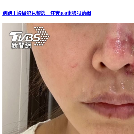
別跑！通緝犯見警逃 狂奔300米狼狽落網