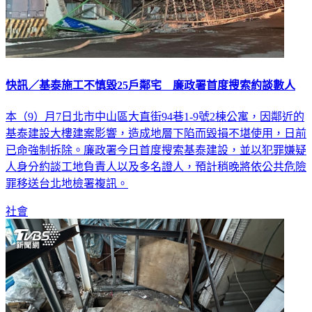
快訊／基泰施工不慎毀25戶鄰宅 廉政署首度搜索約談數人
本（9）月7日北市中山區大直街94巷1-9號2棟公寓，因鄰近的
基泰建設大樓建案影響，造成地層下陷而毀損不堪使用，日前
已命強制拆除。廉政署今日首度搜索基泰建設，並以犯罪嫌疑
人身分約談工地負責人以及多名證人，預計稍晚將依公共危險
罪移送台北地檢署複訊。
社會