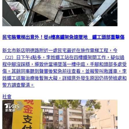
民宅裝電梯出意外！從4樓高鐵架急速墜地 鐵工頭部重擊傷
新北市新店明德路附近一處民宅最近在施作電梯工程，今
（22）日下午4點多，李姓鐵工站在四樓鐵架間工作，疑似過
程中腳沒踩穩，導致他當場墜落一樓中庭，手腳和頭部多處受
傷。其餘同事聽到聲響後緊急前往查看，並報警叫救護車，李
姓鐵工送醫治療後暫無大礙，詳細意外發生原因仍待勞檢處和
警方調查釐清。
社會