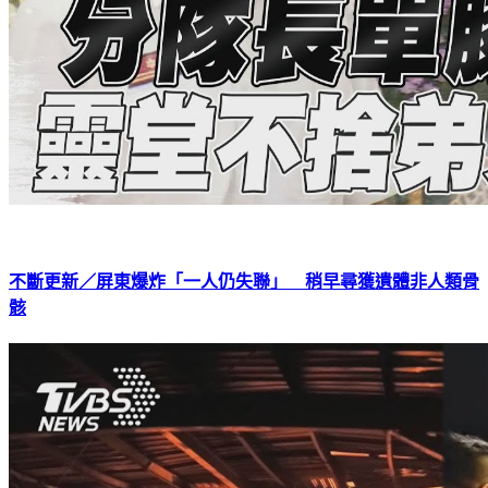
不斷更新／屏東爆炸「一人仍失聯」 稍早尋獲遺體非人類骨
骸