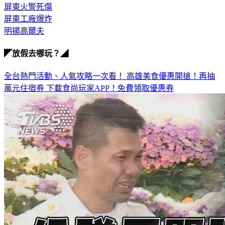
屏東工廠爆炸
明揚高爾夫
◤放假去哪玩？◢
全台熱門活動、人氣攻略一次看！
高雄美食優惠開搶！再抽
萬元住宿券
下載食尚玩家APP！免費領取優惠券