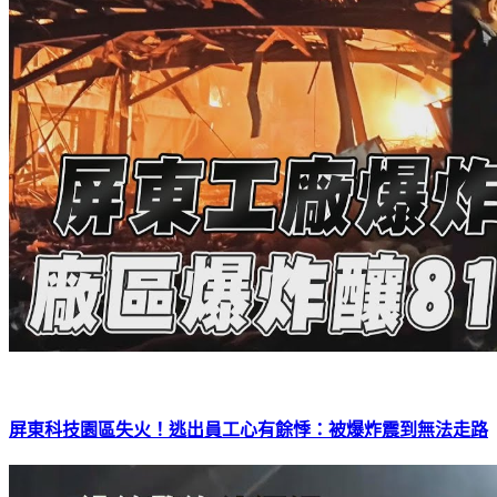
屏東科技園區失火！逃出員工心有餘悸：被爆炸震到無法走路