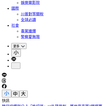
娛樂電影院
國際
川普對等關稅
全球必讀
社會
毒駕連爆
警察愛無限
更多
快訊