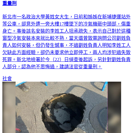
新北市一名政治大學黃姓女大生，日前和姊姊在新埔捷運站外
等公車，卻意外遭一旁大樓17樓墜下的冷氣機砸中頭部，傷重
身亡。事後該名安裝的李姓工人坦承疏失，表示自己對於這種
窗型冷氣安裝本來就比較不熟，當天還曾致電詢問公司劉姓負
責人如何安裝，但仍發生憾事，不過劉姓負責人明知李姓工人
欠缺此方面經驗，卻仍未要求他立即停工，兩人均涉犯過失致
死罪。新北地檢署於今（22）日偵查後起訴，另針對劉姓負責
人部分，認為他不思悔過，建請法官從重量刑。
社會