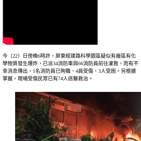
今（22）日傍晚6時許，屏東經建路科學園區疑似有廠區有化
學物質發生爆炸，已派34消防車與66消防員前往灌救，而有不
幸消息傳出，1名消防員已殉職、4員受傷、3人受困。另根據
掌握，現場受傷民眾已有74人送醫救治。