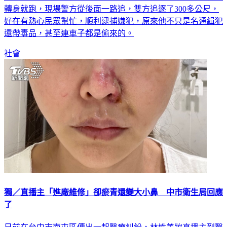
好在有熱心民眾幫忙，順利逮捕嫌犯，原來他不只是名通緝犯
還帶毒品，甚至連車子都是偷來的。
社會
獨／直播主「進廠維修」卻瘀青還變大小鼻 中市衛生局回應
了
日前在台中市南屯區傳出一起醫療糾紛，林姓美妝直播主到醫