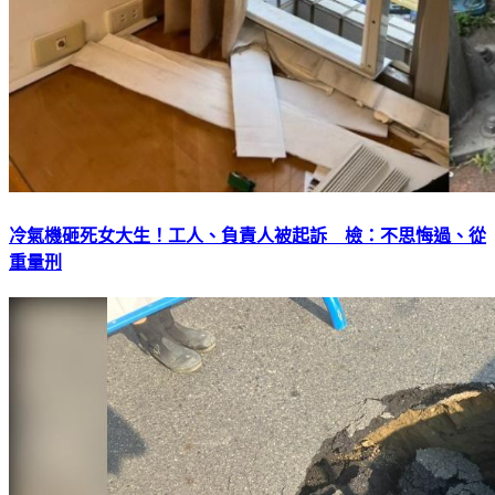
冷氣機砸死女大生！工人、負責人被起訴 檢：不思悔過、從
重量刑