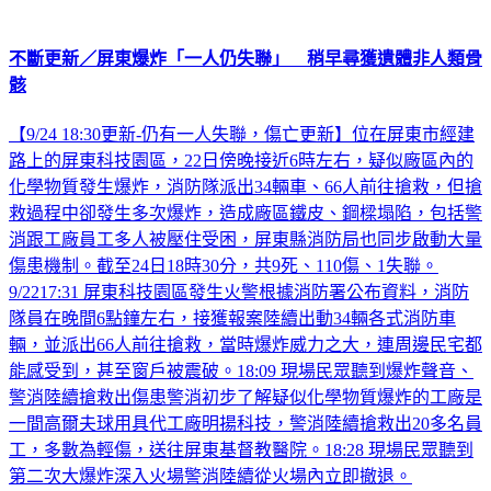
不斷更新／屏東爆炸「一人仍失聯」 稍早尋獲遺體非人類骨
骸
【9/24 18:30更新-仍有一人失聯，傷亡更新】位在屏東市經建
路上的屏東科技園區，22日傍晚接近6時左右，疑似廠區內的
化學物質發生爆炸，消防隊派出34輛車、66人前往搶救，但搶
救過程中卻發生多次爆炸，造成廠區鐵皮、鋼樑塌陷，包括警
消跟工廠員工多人被壓住受困，屏東縣消防局也同步啟動大量
傷患機制。截至24日18時30分，共9死、110傷、1失聯。
9/2217:31 屏東科技園區發生火警根據消防署公布資料，消防
隊員在晚間6點鐘左右，接獲報案陸續出動34輛各式消防車
輛，並派出66人前往搶救，當時爆炸威力之大，連周邊民宅都
能感受到，甚至窗戶被震破。18:09 現場民眾聽到爆炸聲音、
警消陸續搶救出傷患警消初步了解疑似化學物質爆炸的工廠是
一間高爾夫球用具代工廠明揚科技，警消陸續搶救出20多名員
工，多數為輕傷，送往屏東基督教醫院。18:28 現場民眾聽到
第二次大爆炸深入火場警消陸續從火場內立即撤退。