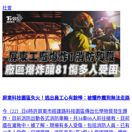
社會
屏東科技園區失火！逃出員工心有餘悸：被爆炸震到無法走路
今（22）日6時許屏東市經建路科技園區傳出化學物質發生爆
炸，目前消防出動各式消防車輛，共34車66人前往搶救，目前
還在灌救中。據了解，現場有多人受傷，包括消防人員，已有
20多人受傷。另據掌握，消防員有1死3傷4人受困現場。爆炸