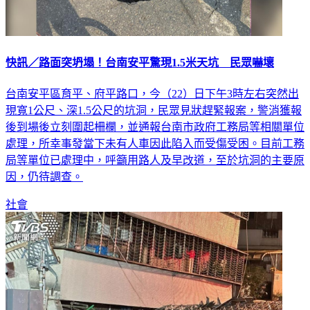
快訊／路面突坍塌！台南安平驚現1.5米天坑 民眾嚇壞
台南安平區育平、府平路口，今（22）日下午3時左右突然出
現寬1公尺、深1.5公尺的坑洞，民眾見狀趕緊報案，警消獲報
後到場後立刻圍起柵欄，並通報台南市政府工務局等相關單位
處理，所幸事發當下未有人車因此陷入而受傷受困。目前工務
局等單位已處理中，呼籲用路人及早改道，至於坑洞的主要原
因，仍待調查。
社會