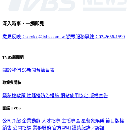
深入時事，一觸即見
意見反映：service@tvbs.com.tw
觀眾服務專線：02-2656-1599
TVBS新聞網
關於我們
56新聞台節目表
政策與隱私
隱私權政策
性騷擾防治措施
網站使用協定
版權宣告
認識 TVBS
公司介紹
企業動態
人才招募
主播專區
星藝象娛樂
節目版權
銷售
公開招標
業務服務
官方聲明
獲獎紀錄／認證