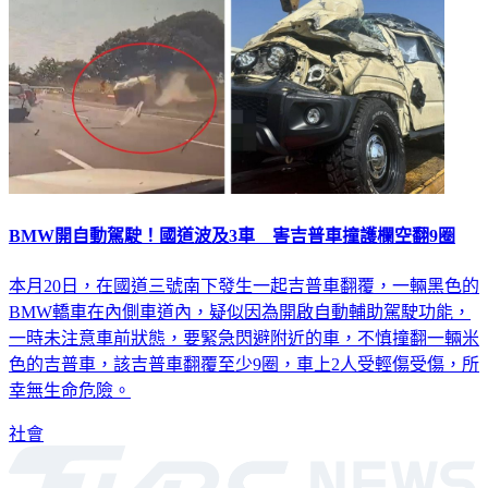
BMW開自動駕駛！國道波及3車 害吉普車撞護欄空翻9圈
本月20日，在國道三號南下發生一起吉普車翻覆，一輛黑色的
BMW轎車在內側車道內，疑似因為開啟自動輔助駕駛功能，
一時未注意車前狀態，要緊急閃避附近的車，不慎撞翻一輛米
色的吉普車，該吉普車翻覆至少9圈，車上2人受輕傷受傷，所
幸無生命危險。
社會