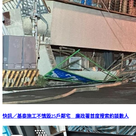
快訊／基泰施工不慎毀25戶鄰宅 廉政署首度搜索約談數人