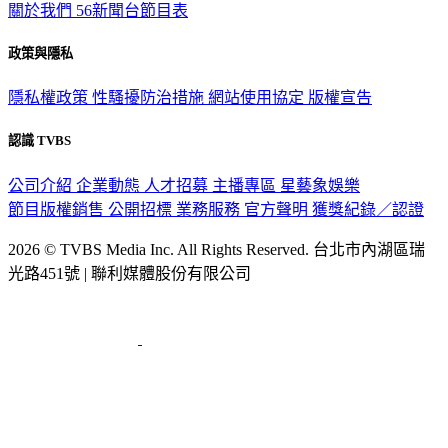
關於我們
56新聞台節目表
政策與隱私
隱私權政策
性騷擾防治措施
網站使用協定
版權宣告
認識 TVBS
公司介紹
企業動態
人才招募
主播專區
星藝象娛樂
節目版權銷售
公開招標
業務服務
官方聲明
獲獎紀錄／認證
2026 © TVBS Media Inc. All Rights Reserved. 台北市內湖區瑞
光路451號 | 聯利媒體股份有限公司