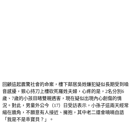
回顧這起震驚社會的命案，樓下鄰居吳姓嫌犯疑似長期受到噪
音感擾，狠心持刀上樓砍死羅姓夫婦，心疼的是，2名分別6
歲、7歲的小孩目睹雙親遇害，現在疑似出現內心創傷的情
況。對此，男童外公今（17）日受訪表示，小孫子這兩天經常
縮在牆角，不願意有人接近、擁抱，其中老二還會喃喃自語
「我是不是乖寶貝？」。