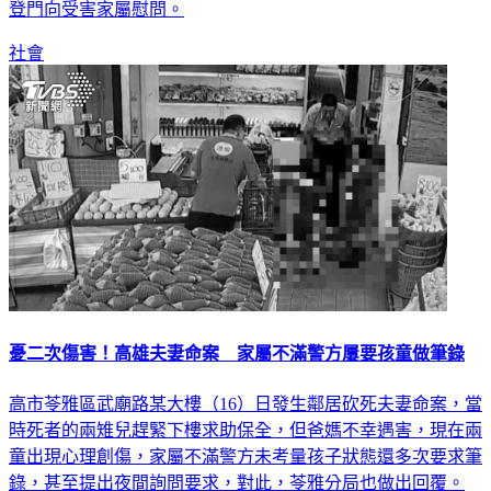
對此事件，今（17）日社會局還原過程，而局長謝琍琍也親自
登門向受害家屬慰問。
社會
憂二次傷害！高雄夫妻命案 家屬不滿警方屢要孩童做筆錄
高市苓雅區武廟路某大樓（16）日發生鄰居砍死夫妻命案，當
時死者的兩雉兒趕緊下樓求助保全，但爸媽不幸遇害，現在兩
童出現心理創傷，家屬不滿警方未考量孩子狀態還多次要求筆