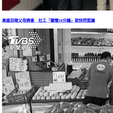
高雄目睹父母遇害 社工「關懷10分鐘」就快閃惹議