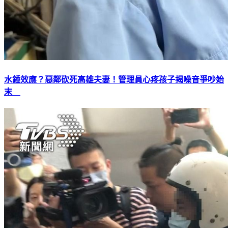
水錘效應？惡鄰砍死高雄夫妻！管理員心疼孩子揭噪音爭吵始
末