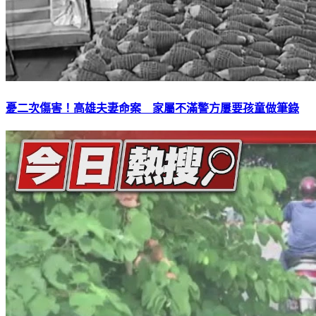
憂二次傷害！高雄夫妻命案 家屬不滿警方屢要孩童做筆錄