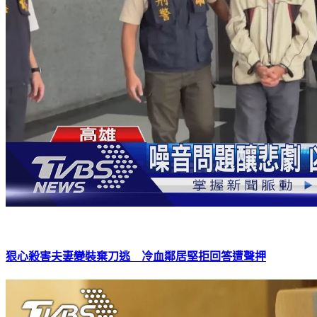
狠心殺害夫妻變裝棄刀逃 冷血鄰居堅拒回答遭聲押