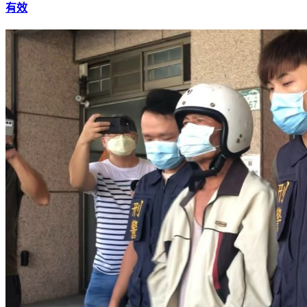
超怕惡鄰居！北漂族問「住透天比較好？」 內行揭1房型才
有效