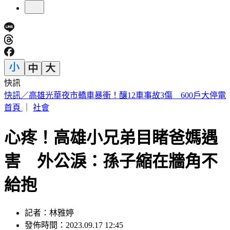
快訊
預告基本工資要漲了！賴清德喊話企業：有獲利替「員工加
薪」
首頁
｜
社會
心疼！高雄小兄弟目睹爸媽遇
害 外公淚：孫子縮在牆角不
給抱
記者：林雅婷