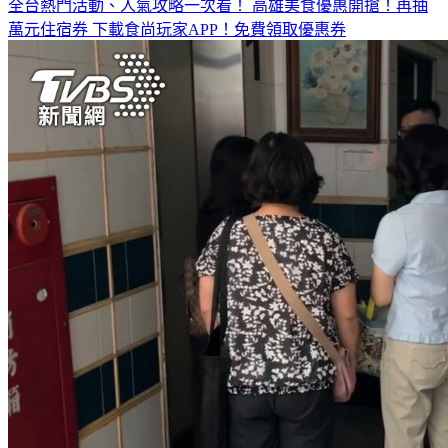
全台熱門活動、人氣攻略一次看！
高雄美食優惠開搶！再抽
萬元住宿券
下載食尚玩家APP！免費領取優惠券