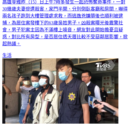
高雄苓雅昨（15）日上午7時多發生一起恐怖奪命事件，一對
30幾歲夫妻慘遭殺害，家門半開、分別倒臥客廳和房間，嚇得
兩名孩子跑到大樓管理處求救，而逃逸兇嫌隨後也順利被逮
捕，為居住案發樓下的63歲吳姓男子。凶殺案曝光後震驚社
會，男子犯案主因為不滿樓上噪音，網友對此開始擔憂且疑
惑，對比所有房型，是否居住透天厝比較不受惡鄰居影響，掀
起熱議。
生活