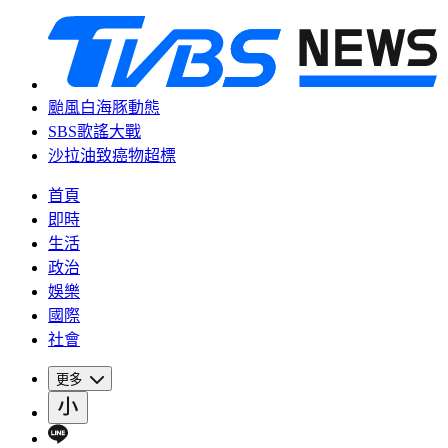
颱風白海豚動態
SBS歌謠大戰
沙拉油致癌物超標
首頁
即時
生活
政治
娛樂
國際
社會
更多