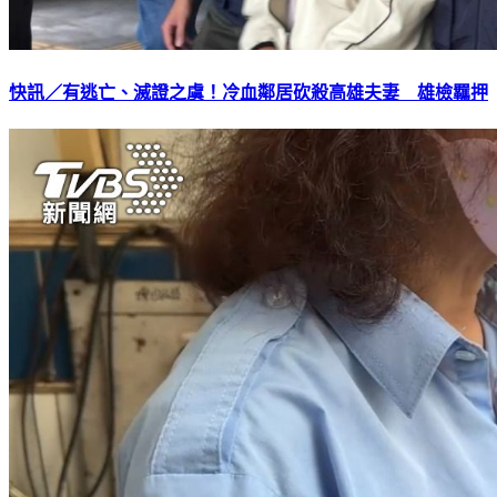
快訊／有逃亡、滅證之虞！冷血鄰居砍殺高雄夫妻 雄檢羈押