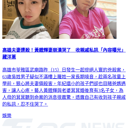
高雄夫妻遭殺！黃鐙輝妻崩潰哭了 收親戚私訊「內容曝光」
藏洋蔥
高雄市苓雅區武廟路昨（15）日發生一起慘絕人寰的兇殺案，
63歲吳姓男子疑似不滿樓上羅姓一家長期噪音，趁兩名孩童上
學前，狠心將夫妻倆殺害，年紀還小的孩子們卻也目睹爸媽遇
害，讓人心疼。藝人黃鐙輝與老婆萁萁婚後育有3名子女，為
人母的萁萁聽到命案的消息很震驚，透露自己有收到孩子親戚
的私訊，忍不住哭了。
娛樂