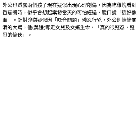
外公也透露兩個孩子現在疑似出現心理創傷，因為吃雞塊看到
番茄醬時，似乎會想起案發當天的可怕經過，脫口說「這好像
血」。針對兇嫌疑似因「噪音問題」殘忍行兇，外公則情緒崩
潰的大罵，他(吳嫌)奪走女兒及女婿生命，「真的很殘忍，殘
忍的傢伙」。