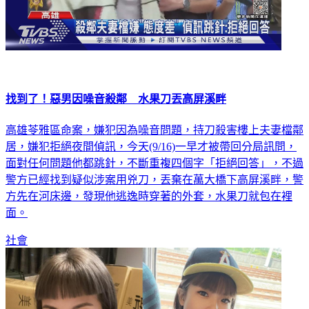
找到了！惡男因噪音殺鄰 水果刀丟高屏溪畔
高雄苓雅區命案，嫌犯因為噪音問題，持刀殺害樓上夫妻檔鄰
居，嫌犯拒絕夜間偵訊，今天(9/16)一早才被帶回分局訊問，
面對任何問題他都跳針，不斷重複四個字「拒絕回答」，不過
警方已經找到疑似涉案用兇刀，丟棄在萬大橋下高屏溪畔，警
方先在河床邊，發現他逃逸時穿著的外套，水果刀就包在裡
面。
社會