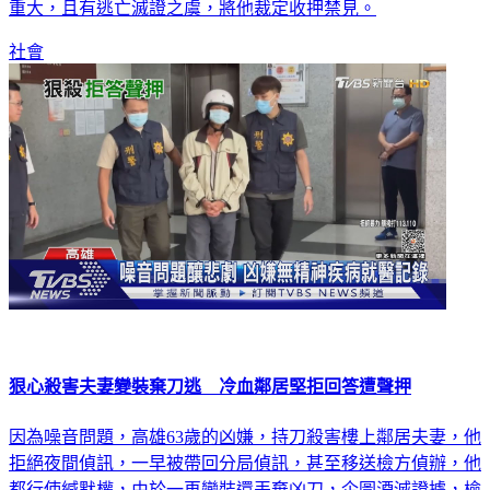
變裝還丟棄凶刀，被依殺人罪聲請羈押，晚間法官認為他涉嫌
重大，且有逃亡滅證之虞，將他裁定收押禁見。
社會
狠心殺害夫妻變裝棄刀逃 冷血鄰居堅拒回答遭聲押
因為噪音問題，高雄63歲的凶嫌，持刀殺害樓上鄰居夫妻，他
拒絕夜間偵訊，一早被帶回分局偵訊，甚至移送檢方偵辦，他