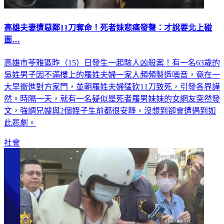
高雄夫妻遭惡鄰11刀奪命！死者妹悲痛發聲：才說要北上碰
面…
高雄市苓雅區昨（15）日發生一起駭人凶殺案！有一名63歲的
吳姓男子因不滿樓上的羅姓夫婦一家人頻頻製造噪音，竟在一
大早衝進對方家門，並朝羅姓夫婦猛砍11刀致死，引發各界譁
然。時隔一天，就有一名疑似是死者羅男妹妹的女網友突然發
文，強調兄嫂與2個姪子生前都很安靜，沒想到卻會遭遇到如
此悲劇。
社會