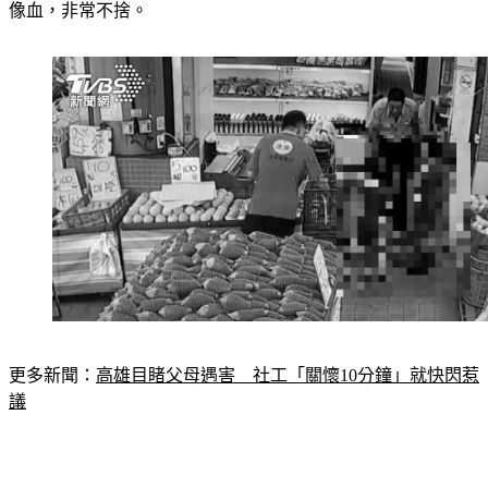
躲在牆角，不願意給人家抱，吃雞塊看到番茄醬時，還會形容
像血，非常不捨。
更多新聞：
高雄目睹父母遇害　社工「關懷10分鐘」就快閃惹
議