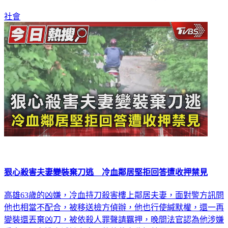
錄，甚至提出夜間詢問要求，對此，苓雅分局也做出回覆。
社會
狠心殺害夫妻變裝棄刀逃 冷血鄰居堅拒回答遭收押禁見
高雄63歲的凶嫌，冷血持刀殺害樓上鄰居夫妻，面對警方訊問
他也相當不配合，被移送檢方偵辦，他也行使緘默權，還一再