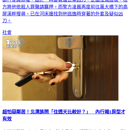
都行使緘默權，由於一再變裝還丟棄凶刀，企圖湮滅證據，檢
方將他依殺人罪聲請羈押。而警方凌晨再度前往萬大橋下的高
屏溪畔搜尋，已在河床邊找到他逃逸時穿著的外套及疑似凶
刀。
社會
超怕惡鄰居！北漂族問「住透天比較好？」 內行揭1房型才
有效