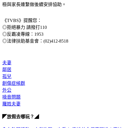
接獲多位善心人士表達捐款及協助孩童後續教育的意願，正積
極與家長連繫做後續安排協助。
《TVBS》提醒您：
◎拒絕暴力 請撥打110
◎反霸凌專線：1953
◎法律扶助基金會：(02)412-8518
夫妻
鄰居
孤兒
創傷症候群
外公
噪音問題
羅姓夫妻
◤放假去哪玩？◢