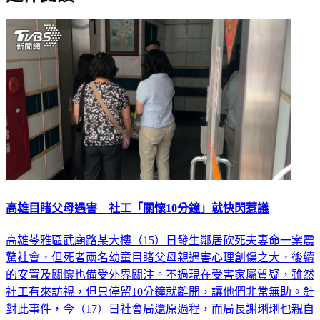
延伸閱讀
高雄目睹父母遇害 社工「關懷10分鐘」就快閃惹議
高雄苓雅區武廟路某大樓（15）日發生鄰居砍死夫妻命一案震
驚社會，但死者兩名幼童目睹父母親遇害心理創傷之大，後續
的安置及關懷也備受外界關注。不過現在受害家屬質疑，雖然
社工有來訪視，但只停留10分鐘就離開，讓他們非常無助。針