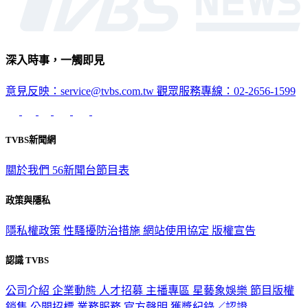
深入時事，一觸即見
意見反映：service@tvbs.com.tw
觀眾服務專線：02-2656-1599
TVBS新聞網
關於我們
56新聞台節目表
政策與隱私
隱私權政策
性騷擾防治措施
網站使用協定
版權宣告
認識 TVBS
公司介紹
企業動態
人才招募
主播專區
星藝象娛樂
節目版權