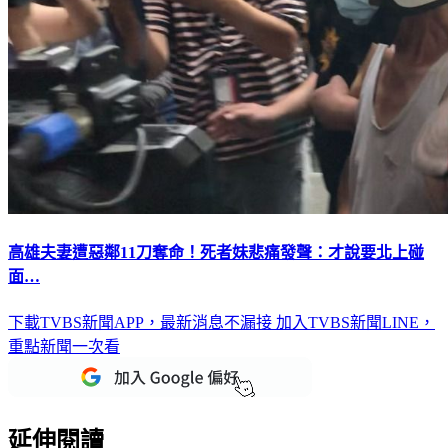
高雄夫妻遭惡鄰11刀奪命！死者妹悲痛發聲：才說要北上碰
面…
下載TVBS新聞APP，最新消息不漏接
加入TVBS新聞LINE，
重點新聞一次看