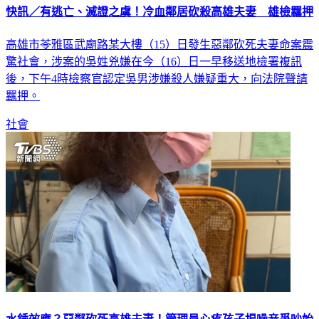
快訊／有逃亡、滅證之虞！冷血鄰居砍殺高雄夫妻 雄檢羈押
高雄市苓雅區武廟路某大樓（15）日發生惡鄰砍死夫妻命案震
驚社會，涉案的吳姓兇嫌在今（16）日一早移送地檢署複訊
後，下午4時檢察官認定吳男涉嫌殺人嫌疑重大，向法院聲請
羈押。
社會