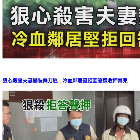
狠心殺害夫妻變裝棄刀逃 冷血鄰居堅拒回答遭收押禁見