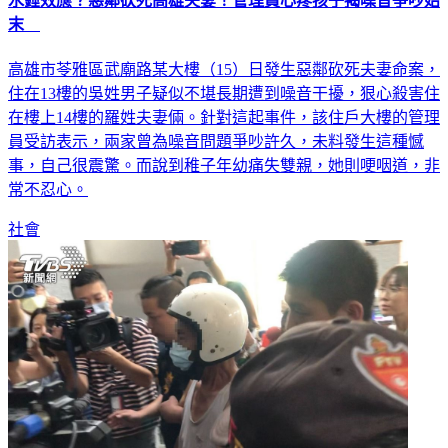
水錘效應？惡鄰砍死高雄夫妻！管理員心疼孩子揭噪音爭吵始
末
高雄市苓雅區武廟路某大樓（15）日發生惡鄰砍死夫妻命案，
住在13樓的吳姓男子疑似不堪長期遭到噪音干擾，狠心殺害住
在樓上14樓的羅姓夫妻倆。針對這起事件，該住戶大樓的管理
員受訪表示，兩家曾為噪音問題爭吵許久，未料發生這種憾
事，自己很震驚。而說到稚子年幼痛失雙親，她則哽咽道，非
常不忍心。
社會