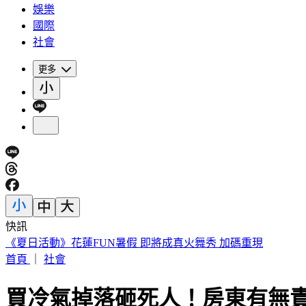
娛樂
國際
社會
更多
快訊
188萬《龍藏經》賣掉了！大戶不甩7折 店員爆「付現買原價
首頁
｜
社會
買冷氣掉落砸死人！房東有無