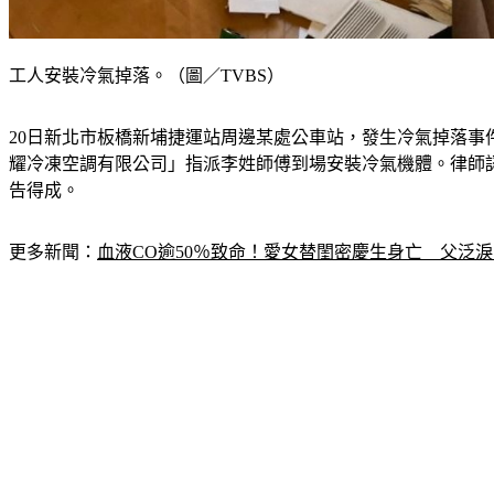
工人安裝冷氣掉落。（圖／TVBS）
20日新北市板橋新埔捷運站周邊某處公車站，發生冷氣掉落
耀冷凍空調有限公司」指派李姓師傅到場安裝冷氣機體。律師
告得成。
更多新聞：
血液CO逾50％致命！愛女替閨密慶生身亡　父泛