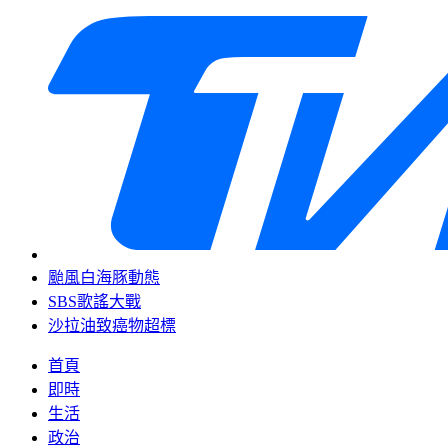
颱風白海豚動態
SBS歌謠大戰
沙拉油致癌物超標
首頁
即時
生活
政治