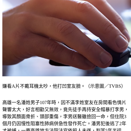
嫌看A片不戴耳機太吵，他打凹室友臉。（示意圖／TVBS）
高雄一名潘姓男子107年時，因不滿李姓室友在房間看色情片
聲響太大，好言相勸又無效，竟先徒手再持安全帽暴打李男，
導致其顏面骨折、頭部重傷，李男送醫雖撿回一命，但住院3
個月仍因慢性阻塞性肺病併急性發作死亡。潘男犯後逃了2年
才被捕，一審高雄地方法院法官依殺人未遂，判其5年半徒