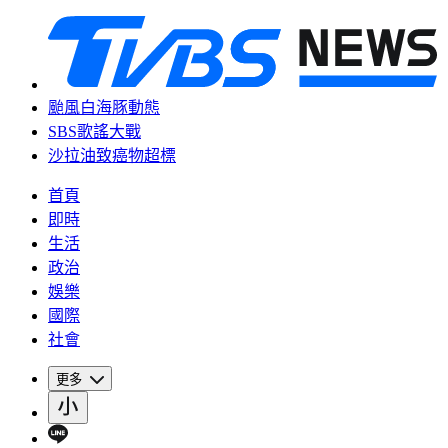
颱風白海豚動態
SBS歌謠大戰
沙拉油致癌物超標
首頁
即時
生活
政治
娛樂
國際
社會
更多