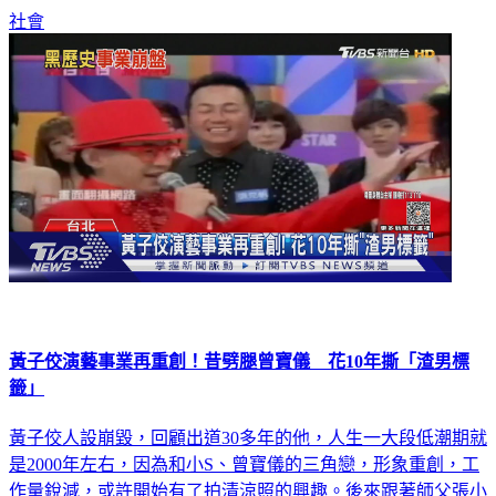
社會
黃子佼演藝事業再重創！昔劈腿曾寶儀 花10年撕「渣男標
籤」
黃子佼人設崩毀，回顧出道30多年的他，人生一大段低潮期就
是2000年左右，因為和小S、曾寶儀的三角戀，形象重創，工
作量銳減，或許開始有了拍清涼照的興趣。後來跟著師父張小