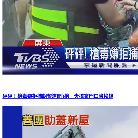
砰砰！槍毒嫌拒捕朝警連開3槍 妻擋家門口險挨槍