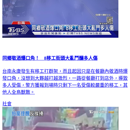
同鄉敬酒爆口角！ 8移工街頭大亂鬥釀多人傷
台南永康發生有移工打群架，而且起因只是在餐廳內敬酒時爆
發口角，沒想到大夥越打越激烈，一路從餐廳打到店外，導致
多人受傷，警方獲報到場時只剩下一名受傷較嚴重的移工，其
他人全鳥獸散。
社會