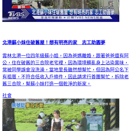
北港蘇小妹住破舊屋！想有明亮的家 志工助圓夢
雲林北港一位四年級蘇小姐，因為爸媽離婚，跟著爸爸還有阿
公，住在破舊的三合院老宅裡，因為環境髒亂身上沾染異味，
常被同學誤會沒洗澡，當地里長雖然想幫忙，但因為阿公名下
有祖厝，不符合低收入戶條件，因此請求行善團幫忙，拆除老
舊三合院，幫蘇小妹打造一個乾淨的新家。
社會