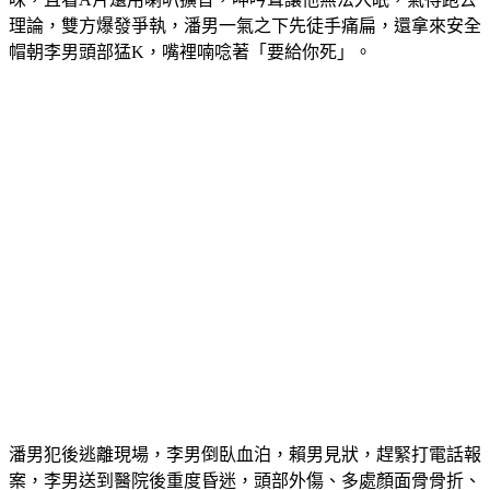
理論，雙方爆發爭執，潘男一氣之下先徒手痛扁，還拿來安全
帽朝李男頭部猛K，嘴裡喃唸著「要給你死」。
潘男犯後逃離現場，李男倒臥血泊，賴男見狀，趕緊打電話報
案，李男送到醫院後重度昏迷，頭部外傷、多處顏面骨骨折、