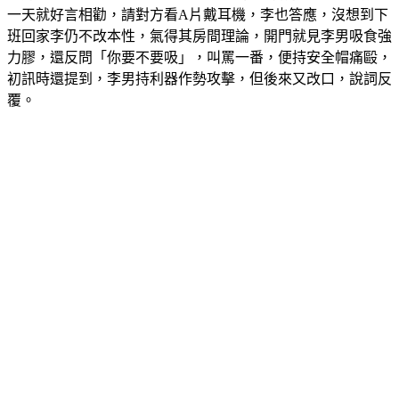
一天就好言相勸，請對方看A片戴耳機，李也答應，沒想到下
班回家李仍不改本性，氣得其房間理論，開門就見李男吸食強
力膠，還反問「你要不要吸」，叫罵一番，便持安全帽痛毆，
初訊時還提到，李男持利器作勢攻擊，但後來又改口，說詞反
覆。