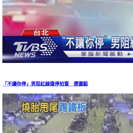
「不讓你停」男阻紅線違停拍窗 遭圍毆