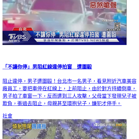
「不讓你停」男阻紅線違停拍窗 遭圍毆
阻止違停，男子遭圍毆！台北市一名男子，看見附近汽車美容
廠員工，要把車停在紅線上，上前阻止，由於對方持續倒車，
男子拍了車窗一下，反而遭到三人攻擊，父母當下發現兒子被
欺負，衝過去阻止，母親甚至環抱兒子，嫌犯才停手。
社會