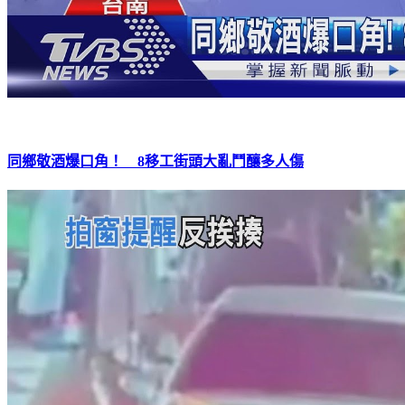
同鄉敬酒爆口角！ 8移工街頭大亂鬥釀多人傷