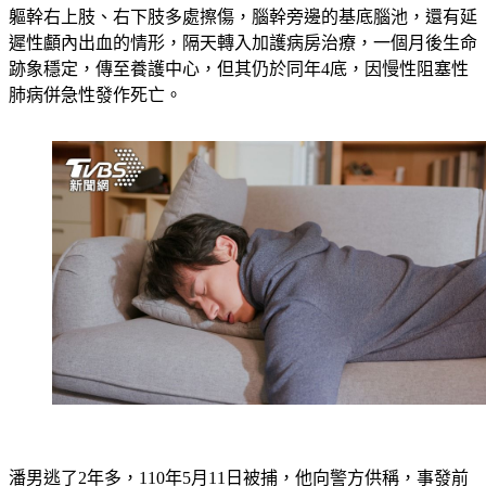
軀幹右上肢、右下肢多處擦傷，腦幹旁邊的基底腦池，還有延
遲性顱內出血的情形，隔天轉入加護病房治療，一個月後生命
跡象穩定，傳至養護中心，但其仍於同年4底，因慢性阻塞性
肺病併急性發作死亡。
潘男逃了2年多，110年5月11日被捕，他向警方供稱，事發前