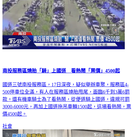
南投服務區燒胎「騎」上國道 看熱鬧「票價」4500起
國道三號南投服務區，17日深夜，疑似舉辦車聚，服務區4-
500停車位全滿，有人在服務區燒胎甩尾，面臨6千到3萬6罰
款。還有機車騎士為了看熱鬧，從便道騎上國道，違規可罰
3000-6000元，再加上國道拖吊車輛1500起，這場看熱鬧，票
價4500起。
社會