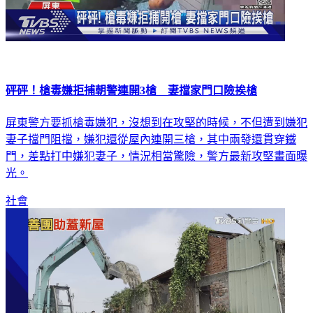
砰砰！槍毒嫌拒捕朝警連開3槍 妻擋家門口險挨槍
屏東警方要抓槍毒嫌犯，沒想到在攻堅的時候，不但遭到嫌犯
妻子擋門阻擋，嫌犯還從屋內連開三槍，其中兩發還貫穿鐵
門，差點打中嫌犯妻子，情況相當驚險，警方最新攻堅畫面曝
光。
社會