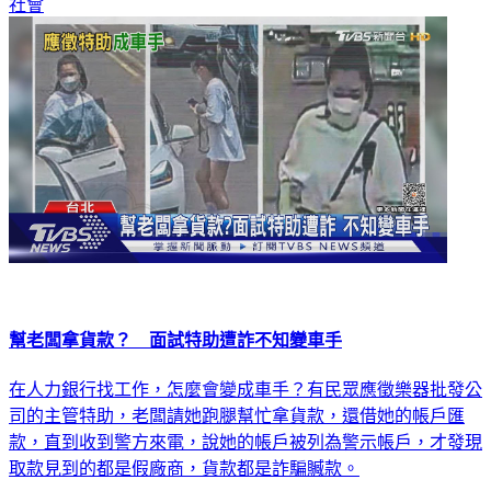
社會
幫老闆拿貨款？ 面試特助遭詐不知變車手
在人力銀行找工作，怎麼會變成車手？有民眾應徵樂器批發公
司的主管特助，老闆請她跑腿幫忙拿貨款，還借她的帳戶匯
款，直到收到警方來電，說她的帳戶被列為警示帳戶，才發現
取款見到的都是假廠商，貨款都是詐騙贓款。