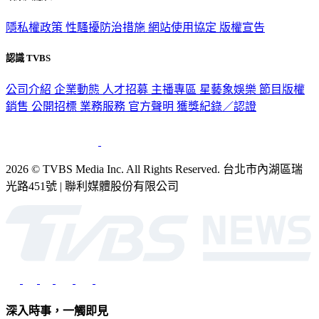
隱私權政策
性騷擾防治措施
網站使用協定
版權宣告
認識 TVBS
公司介紹
企業動態
人才招募
主播專區
星藝象娛樂
節目版權
銷售
公開招標
業務服務
官方聲明
獲獎紀錄／認證
2026 © TVBS Media Inc. All Rights Reserved. 台北市內湖區瑞
光路451號 | 聯利媒體股份有限公司
深入時事，一觸即見