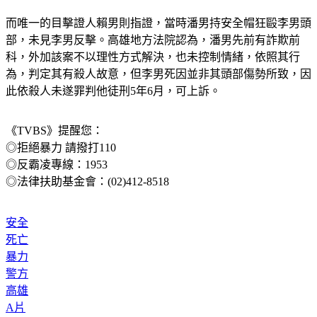
而唯一的目擊證人賴男則指證，當時潘男持安全帽狂毆李男頭
部，未見李男反擊。高雄地方法院認為，潘男先前有詐欺前
科，外加該案不以理性方式解決，也未控制情緒，依照其行
為，判定其有殺人故意，但李男死因並非其頭部傷勢所致，因
此依殺人未遂罪判他徒刑5年6月，可上訴。
《TVBS》提醒您：
◎拒絕暴力 請撥打110
◎反霸凌專線：1953
◎法律扶助基金會：(02)412-8518
安全
死亡
暴力
警方
高雄
A片