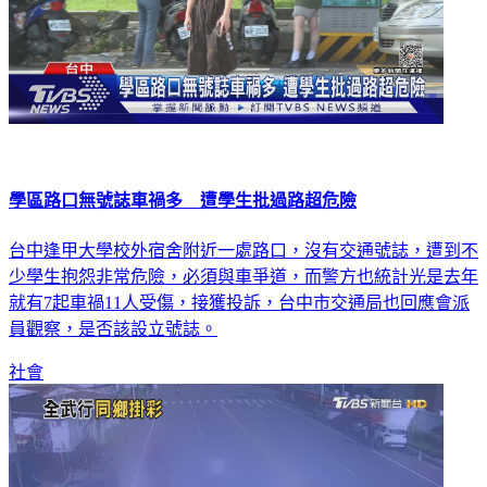
學區路口無號誌車禍多 遭學生批過路超危險
台中逢甲大學校外宿舍附近一處路口，沒有交通號誌，遭到不
少學生抱怨非常危險，必須與車爭道，而警方也統計光是去年
就有7起車禍11人受傷，接獲投訴，台中市交通局也回應會派
員觀察，是否該設立號誌。
社會