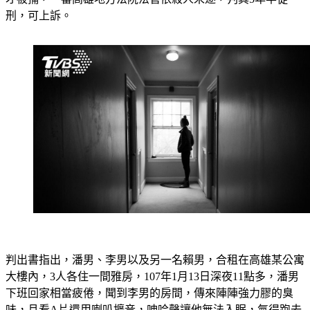
刑，可上訴。
判出書指出，潘男、李男以及另一名賴男，合租在高雄某公寓
大樓內，3人各住一間雅房，107年1月13日深夜11點多，潘男
下班回家相當疲倦，聞到李男的房間，傳來陣陣強力膠的臭
味，且看A片還用喇叭擴音，呻吟聲讓他無法入眠，氣得跑去