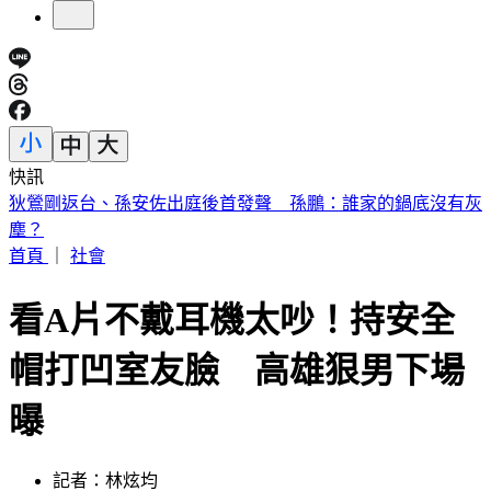
快訊
退休軍公教月退金傳加碼近6％ 行政院：最晚10月與立院溝
通
首頁
｜
社會
看A片不戴耳機太吵！持安全
帽打凹室友臉 高雄狠男下場
曝
記者：林炫均