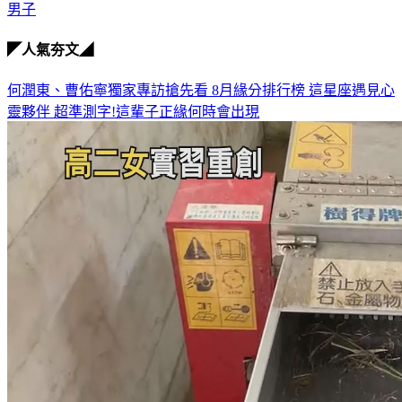
男子
◤人氣夯文◢
何潤東、曹佑寧獨家專訪搶先看
8月緣分排行榜 這星座遇見心
靈夥伴
超準測字!這輩子正緣何時會出現