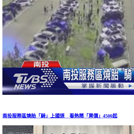
南投服務區燒胎「騎」上國道 看熱鬧「票價」4500起