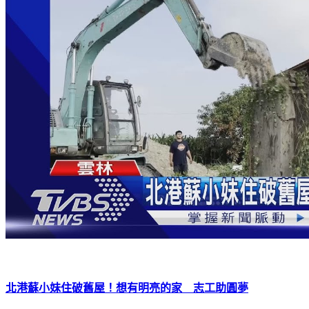
北港蘇小妹住破舊屋！想有明亮的家 志工助圓夢