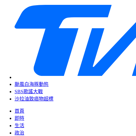
颱風白海豚動態
SBS歌謠大戰
沙拉油致癌物超標
首頁
即時
生活
政治