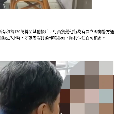
所有積蓄130萬轉至其他帳戶，行員驚覺他行為有異立即向警方
苦勸近3小時，才讓老翁打消轉帳念頭，順利保住百萬積蓄。