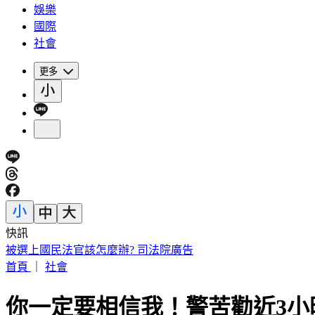
娛樂
國際
社會
更多
快訊
「蓋簽名」遭出征！東發號塗漆 沈伯洋、蔣萬安簽名全不留
首頁
｜
社會
你一定要相信我！警苦勸近3小