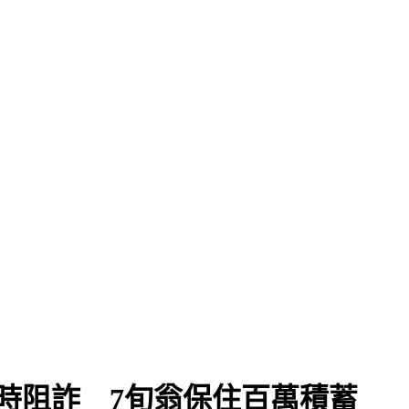
時阻詐 7旬翁保住百萬積蓄