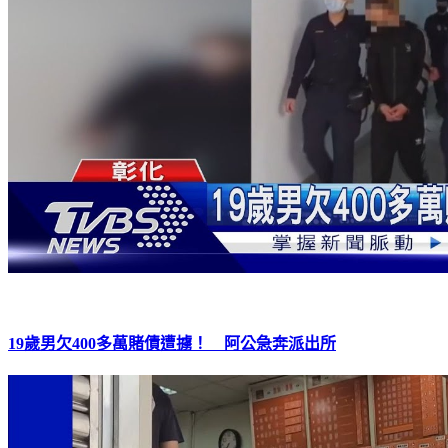
19歲男欠400多萬賭債遭擄！ 阿公急奔派出所