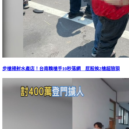
步槍掃射水產店！台南糗槍手10秒落網 屁股挨2槍超狼狽