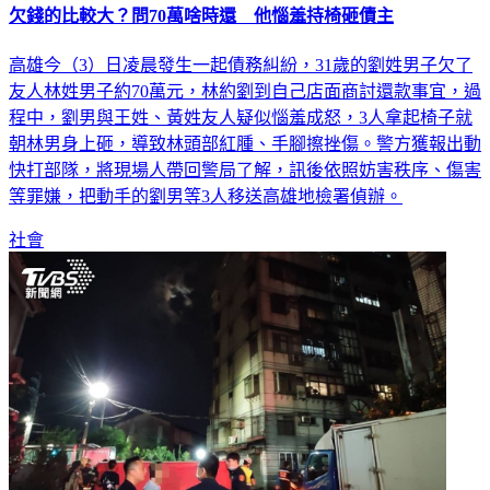
欠錢的比較大？問70萬啥時還 他惱羞持椅砸債主
高雄今（3）日凌晨發生一起債務糾紛，31歲的劉姓男子欠了
友人林姓男子約70萬元，林約劉到自己店面商討還款事宜，過
程中，劉男與王姓、黃姓友人疑似惱羞成怒，3人拿起椅子就
朝林男身上砸，導致林頭部紅腫、手腳擦挫傷。警方獲報出動
快打部隊，將現場人帶回警局了解，訊後依照妨害秩序、傷害
等罪嫌，把動手的劉男等3人移送高雄地檢署偵辦。
社會