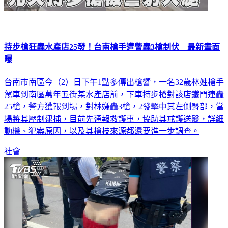
持步槍狂轟水產店25發！台南槍手遭警轟3槍制伏 最新畫面
曝
台南市南區今（2）日下午1點多傳出槍響，一名32歲林姓槍手
駕車到南區萬年五街某水產店前，下車持步槍對該店鐵門連轟
25槍，警方獲報到場，對林嫌轟3槍，2發擊中其左側臀部，當
場將其壓制逮捕，目前先通報救護車，協助其戒護送醫，詳細
動機、犯案原因，以及其槍枝來源都還要進一步調查。
社會