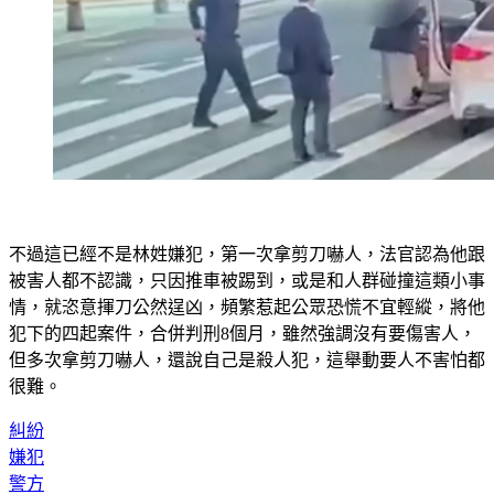
不過這已經不是林姓嫌犯，第一次拿剪刀嚇人，法官認為他跟
被害人都不認識，只因推車被踢到，或是和人群碰撞這類小事
情，就恣意揮刀公然逞凶，頻繁惹起公眾恐慌不宜輕縱，將他
犯下的四起案件，合併判刑8個月，雖然強調沒有要傷害人，
但多次拿剪刀嚇人，還說自己是殺人犯，這舉動要人不害怕都
很難。
糾紛
嫌犯
警方