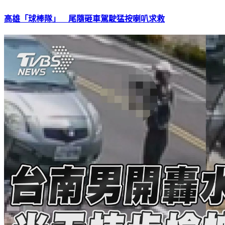
高雄「球棒隊」 尾隨砸車駕駛猛按喇叭求救