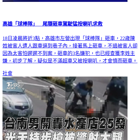
高雄「球棒隊」 尾隨砸車駕駛猛按喇叭求救
18日凌晨將近3點，高雄市左營出現「球棒隊」砸車，22歲陳
姓被害人遭人跟車逼到巷子內，接著馬上砸車，不過被害人卻
因為太害怕遲遲不到案，砸車的3名嫌犯，也已經查獲李姓主
嫌，初步了解，疑似是不滿超車又被按喇叭，才會憤而砸車。
社會