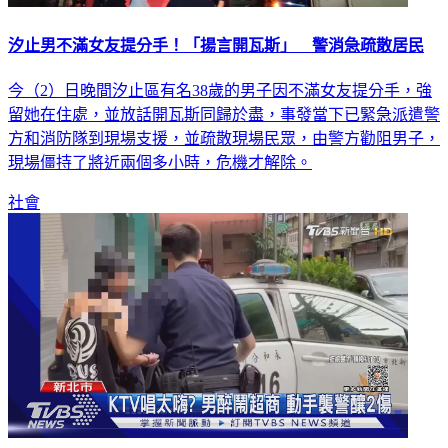
汐止男不滿女友提分手！「揚言開瓦斯」 警消急疏散居民
今（2）日晚間汐止區有名38歲的男子因不滿女友提分手，強
留她在住處，並放話開瓦斯同歸於盡，事發當下已緊急派遣警
方和消防隊到現場支援，並疏散現場民眾，由警方勸阻男子，
現場僵持了將近兩個多小時，危機才解除。
社會