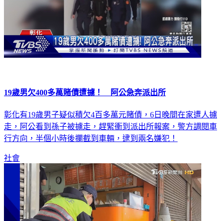
19歲男欠400多萬賭債遭擄！ 阿公急奔派出所
彰化有19歲男子疑似積欠4百多萬元賭債，6日晚間在家遭人擄
走，阿公看到孫子被擄走，趕緊衝到派出所報案，警方調閱車
行方向，半個小時後攔截到車輛，逮到兩名嫌犯！
社會