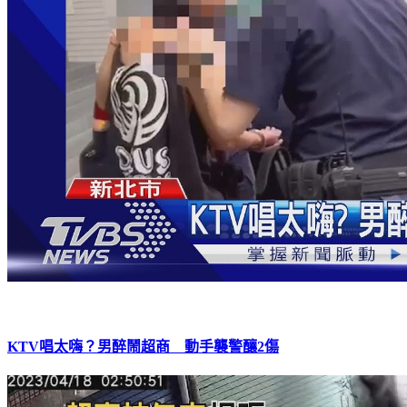
KTV唱太嗨？男醉鬧超商 動手襲警釀2傷