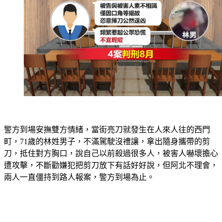
警方到場安撫雙方情緒，當街亮刀就發生在人來人往的西門
町，71歲的林姓男子，不滿駕駛沒禮讓，拿出隨身攜帶的剪
刀，抵住對方胸口，說自己以前殺過很多人，被害人嚇壞擔心
遭攻擊，不斷勸嫌犯把剪刀放下有話好好說，但阿北不理會，
兩人一直僵持到路人報案，警方到場為止。