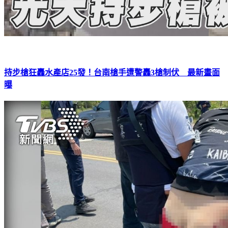
持步槍狂轟水產店25發！台南槍手遭警轟3槍制伏 最新畫面
曝