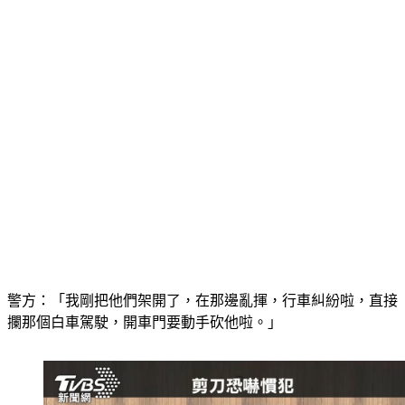
警方：「我剛把他們架開了，在那邊亂揮，行車糾紛啦，直接
攔那個白車駕駛，開車門要動手砍他啦。」