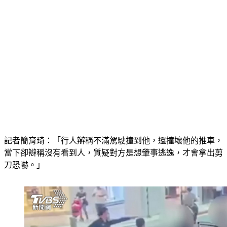
記者簡育琦：「行人辯稱不滿駕駛撞到他，還撞壞他的推車，
當下卻辯稱沒有看到人，質疑對方是想肇事逃逸，才會拿出剪
刀恐嚇。」