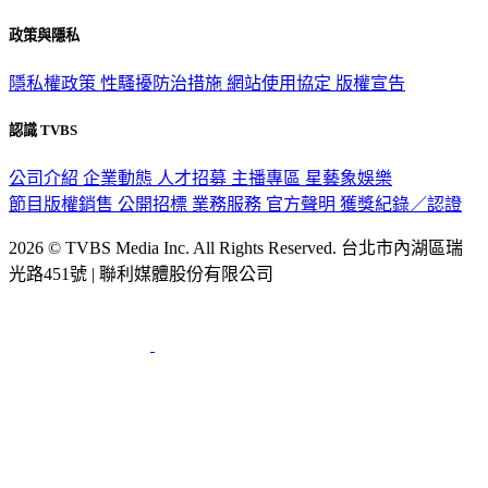
政策與隱私
隱私權政策
性騷擾防治措施
網站使用協定
版權宣告
認識 TVBS
公司介紹
企業動態
人才招募
主播專區
星藝象娛樂
節目版權銷售
公開招標
業務服務
官方聲明
獲獎紀錄／認證
2026 © TVBS Media Inc. All Rights Reserved. 台北市內湖區瑞
光路451號 | 聯利媒體股份有限公司