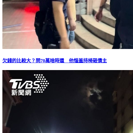
欠錢的比較大？問70萬啥時還 他惱羞持椅砸債主