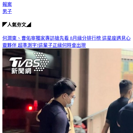
報案
男子
◤人氣夯文◢
何潤東、曹佑寧獨家專訪搶先看
8月緣分排行榜 這星座遇見心
靈夥伴
超準測字!這輩子正緣何時會出現