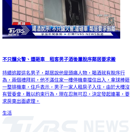
不只釀火警、還砸車 租客男子酒後屢脫序鄰居要求搬
持續追蹤這名男子，鄰居說他是頭痛人物，喝酒就有脫序行
為，兩個禮拜前，他不滿住家一樓停機車擋住出入，拿球棒砸
一整排機車，住戶表示，男子一家人租房子入住，由於大樓沒
有管委會，難以約束行為，現在忍無可忍，決定發起連署，要
求房東出面處理。
生活