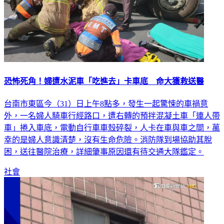
恐怖死角！婦遭水泥車「吃進去」卡車底 命大獲救送醫
台南市東區今（31）日上午8點多，發生一起驚悚的車禍意
外，一名婦人騎車行經路口，遭右轉的預拌混凝土車「連人帶
車」捲入車底，電動自行車車殼碎裂，人卡在車與車之間，萬
幸的是婦人意識清楚，沒有生命危險。消防隊到場協助其脫
困，送往醫院治療，詳細肇事原因還有待交通大隊鑑定。
社會