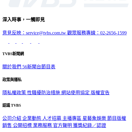
深入時事，一觸即見
意見反映：service@tvbs.com.tw
觀眾服務專線：02-2656-1599
TVBS新聞網
關於我們
56新聞台節目表
政策與隱私
隱私權政策
性騷擾防治措施
網站使用協定
版權宣告
認識 TVBS
公司介紹
企業動態
人才招募
主播專區
星藝象娛樂
節目版權
銷售
公開招標
業務服務
官方聲明
獲獎紀錄／認證