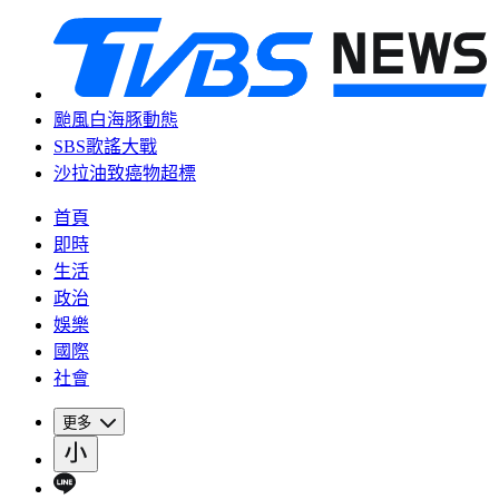
颱風白海豚動態
SBS歌謠大戰
沙拉油致癌物超標
首頁
即時
生活
政治
娛樂
國際
社會
更多