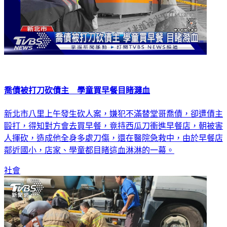
喬債被打刀砍債主 學童買早餐目睹濺血
新北市八里上午發生砍人案，嫌犯不滿替堂哥喬債，卻遭債主
毆打，得知對方會去買早餐，竟持西瓜刀衝進早餐店，朝被害
人揮砍，造成他全身多處刀傷，還在醫院急救中，由於早餐店
鄰近國小，店家、學童都目睹這血淋淋的一幕。
社會