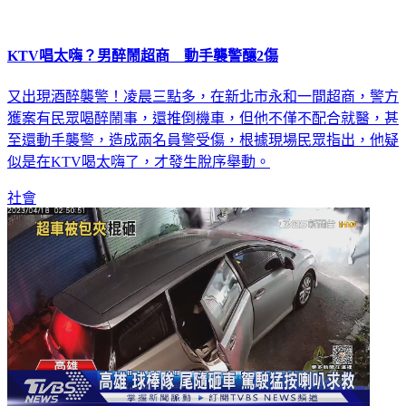
KTV唱太嗨？男醉鬧超商 動手襲警釀2傷
又出現酒醉襲警！凌晨三點多，在新北市永和一間超商，警方
獲案有民眾喝醉鬧事，還推倒機車，但他不僅不配合就醫，甚
至還動手襲警，造成兩名員警受傷，根據現場民眾指出，他疑
似是在KTV喝太嗨了，才發生脫序舉動。
社會