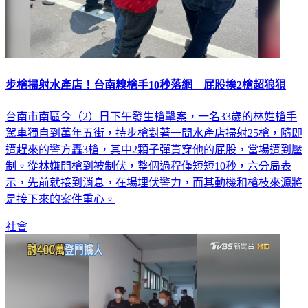
步槍掃射水產店！台南糗槍手10秒落網 屁股挨2槍超狼狽
台南市南區今（2）日下午發生槍擊案，一名33歲的林姓槍手
駕車獨自到萬年五街，持步槍對著一間水產店掃射25槍，隨即
遭趕來的警方轟3槍，其中2顆子彈貫穿他的屁股，當場遭到壓
制。從林嫌開槍到被制伏，整個過程僅短短10秒，六分局表
示，先前就接到消息，在場埋伏警力，而其動機和槍枝來源將
是接下來的案件重心。
社會