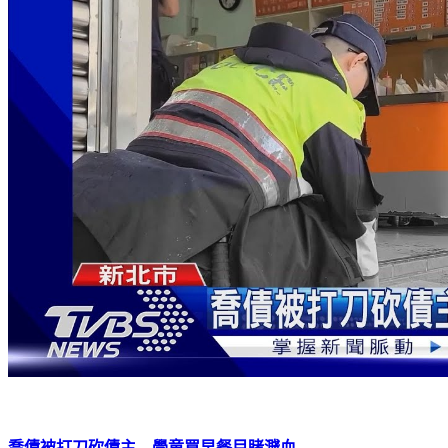
喬債被打刀砍債主 學童買早餐目睹濺血