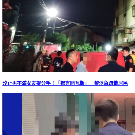
汐止男不滿女友提分手！「揚言開瓦斯」 警消急疏散居民