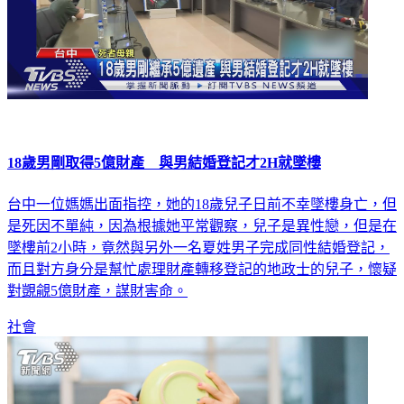
18歲男剛取得5億財產 與男結婚登記才2H就墜樓
台中一位媽媽出面指控，她的18歲兒子日前不幸墜樓身亡，但
是死因不單純，因為根據她平常觀察，兒子是異性戀，但是在
墜樓前2小時，竟然與另外一名夏姓男子完成同性結婚登記，
而且對方身分是幫忙處理財產轉移登記的地政士的兒子，懷疑
對覬覦5億財產，謀財害命。
社會