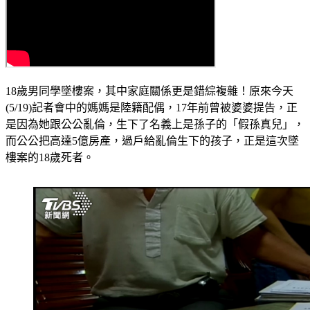
18歲男同學墜樓案，其中家庭關係更是錯綜複雜！原來今天
(5/19)記者會中的媽媽是陸籍配偶，17年前曾被婆婆提告，正
是因為她跟公公亂倫，生下了名義上是孫子的「假孫真兒」，
而公公把高達5億房產，過戶給亂倫生下的孩子，正是這次墜
樓案的18歲死者。