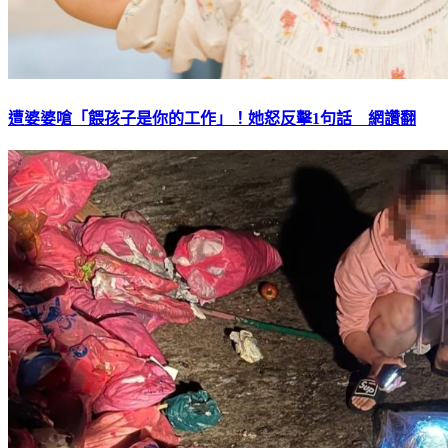
遭婆婆嗆「餵孩子是你的工作」！她怒反擊1句話 網讚翻