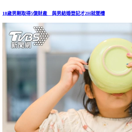
18歲男剛取得5億財產 與男結婚登記才2H就墜樓