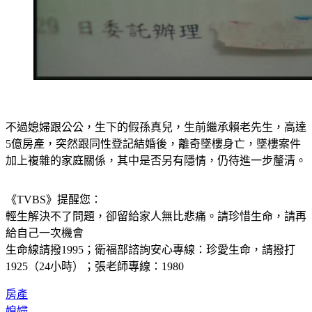
不過媳婦跟公公，生下的假孫真兒，生前繼承賴老先生，高達
5億房產，突然跟同性登記結婚後，離奇墜樓身亡，墜樓案件
加上複雜的家庭關係，其中是否另有隱情，仍待進一步釐清。
《TVBS》提醒您：
輕生解決不了問題，卻留給家人無比悲痛。請珍惜生命，請再
給自己一次機會
生命線請撥1995；衛福部諮詢安心專線：珍愛生命，請撥打 
1925（24小時）；張老師專線：1980
房產
媳婦