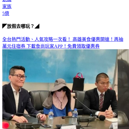
家族
5億
◤放假去哪玩？◢
全台熱門活動、人氣攻略一次看！
高雄美食優惠開搶！再抽
萬元住宿券
下載食尚玩家APP！免費領取優惠券