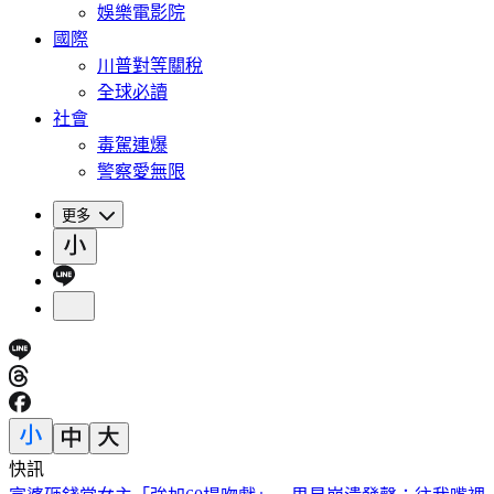
娛樂電影院
國際
川普對等關稅
全球必讀
社會
毒駕連爆
警察愛無限
更多
快訊