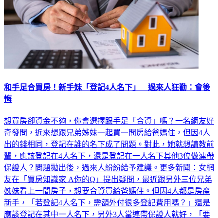
和手足合買房！新手妹「登記4人名下」 過來人狂勸：會後
悔
想買房卻資金不夠，你會選擇跟手足「合資」嗎？一名網友好
奇發問，近來想跟兄弟姊妹一起買一間房給爸媽住，但因4人
出的錢相同，登記在誰的名下成了問題。對此，她就想請教前
輩，應該登記在4人名下，還是登記在一人名下其他3位做連帶
保證人？問題拋出後，過來人紛紛給予建議。更多新聞：女網
友在「買房知識家 A你的Q」提出疑問，最近跟另外三位兄弟
姊妹看上一間房子，想要合資買給爸媽住。但因4人都是房產
新手，「若登記4人名下，需額外付很多登記費用嗎？」還是
應該登記在其中一人名下，另外3人當連帶保證人就好，「要