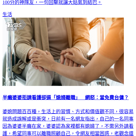
100分的神隊友，一句回擊就讓大姑氣到結巴。
生活
半癱婆婆拒請看護卻逼「媳婦離職」 網怒：當免費台傭？
婆媳問題百百種，生活上的習慣、方式和價值觀不同，很容易
就造成誤解或是衝突，日前有一名網友指出，自己的一名同事
因為婆婆半癱在家，婆婆認為家裡都有媳婦了，不需另外請看
護，希望同事可以離職照顧自己，令網友相當困惑，老觀念還