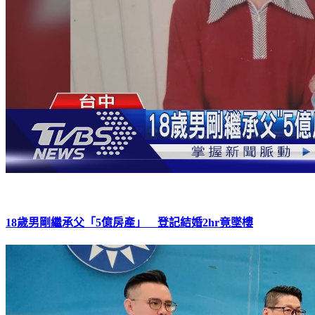
18歲男剛繼承父「5億房產」 登記結婚2hr竟墜樓