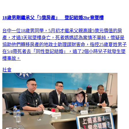
18歲男剛繼承父「5億房產」 登記結婚2hr竟墜樓
台中一位18歲男同學，5月初才繼承父親高達5億元價值的房
產，才過3天就墜樓身亡，死者媽媽認為案情不單純，懷疑是
協助他們轉移房產的地政士助理謀財害命，指控25歲夏姓男子
在5/4帶死者去「同性登記結婚」，過了2個小時兒子就發生墜
樓事故。
社會