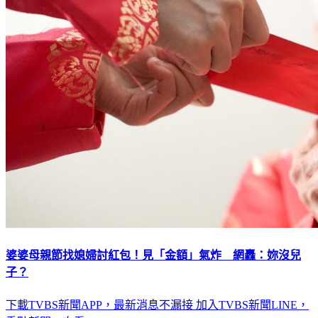
婆婆母親節找媳婦討紅包！見「金額」氣炸 網轟：妳沒兒
子？
下載TVBS新聞APP，最新消息不漏接
加入TVBS新聞LINE，