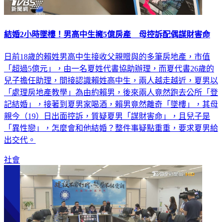
結婚2小時墜樓！男高中生擁5億房產 母控訴配偶謀財害命
日前18歲的賴姓男高中生接收父親贈與的多筆房地產，市值
「超過5億元」，由一名夏姓代書協助辦理，而夏代書26歲的
兒子擔任助理，間接認識賴姓高中生，兩人越走越近，夏男以
「處理房地產教學」為由約賴男，後來兩人竟然跑去公所「登
記結婚」，接著到夏男家喝酒，賴男竟然離奇「墜樓」，其母
親今（19）日出面控訴，質疑夏男「謀財害命」，且兒子是
「異性戀」，怎麼會和他結婚？整件事疑點重重，要求夏男給
出交代。
社會