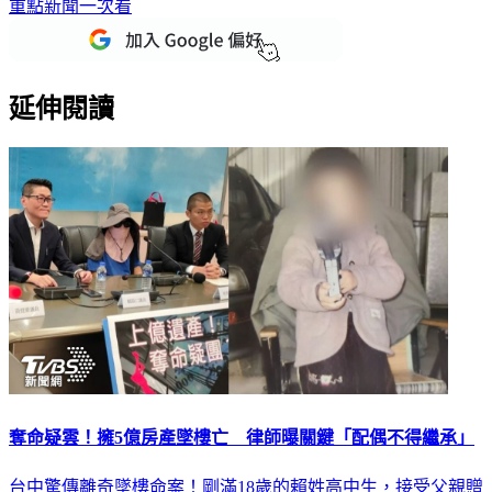
重點新聞一次看
延伸閱讀
奪命疑雲！擁5億房產墜樓亡 律師曝關鍵「配偶不得繼承」
台中驚傳離奇墜樓命案！剛滿18歲的賴姓高中生，接受父親贈