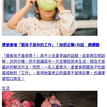
遭婆婆嗆「餵孩子是你的工作」！她怒反擊1句話 網讚翻
「婚後孩子誰來帶？」為不少夫妻爭論的話題，若能夠互相諒
解、共同分擔，而不是讓其中一方去犧牲原本生活，相信才是
最好的解決方法。然而，一名人妻表示，婆婆竟把餵孩子吃飯
當成她的「工作」，氣得她當老公的面毫不留情反擊，也讓婆
婆啞口無言。
生活