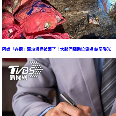
阿嬤「存摺」藏垃圾桶被丟了！大夥們翻遍垃圾場 結局曝光