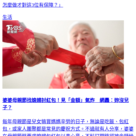
怎麼做才對這3位有保障？」
生活
婆婆母親節找媳婦討紅包！見「金額」氣炸 網轟：妳沒兒
子？
每年母親節是兒女犒賞媽媽辛勞的日子，無論是吃飯、包紅
包，或家人團聚都是常見的慶祝方式。不過就有人分享，婆婆