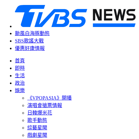
颱風白海豚動態
SBS歌謠大戰
優惠好康情報
首頁
即時
生活
政治
娛樂
《VPOPASIA》開播
演唱會搶票情報
日韓爆米花
歌手動態
綜藝星聞
戲劇星聞