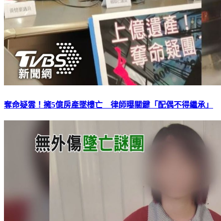
奪命疑雲！擁5億房產墜樓亡 律師曝關鍵「配偶不得繼承」