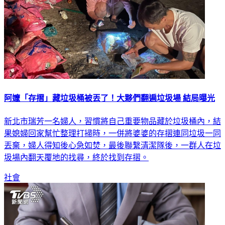
阿嬤「存摺」藏垃圾桶被丟了！大夥們翻遍垃圾場 結局曝光
新北市瑞芳一名婦人，習慣將自己重要物品藏於垃圾桶內，結
果媳婦回家幫忙整理打掃時，一併將婆婆的存摺連同垃圾一同
丟棄，婦人得知後心急如焚，最後聯繫清潔隊後，一群人在垃
圾場內翻天覆地的找尋，終於找到存摺。
社會