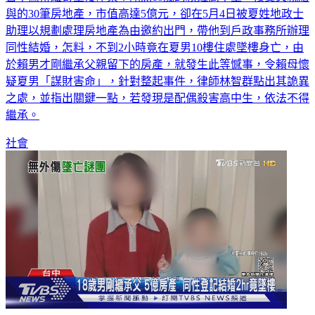
與的30筆房地產，市值高達5億元，卻在5月4日被夏姓地政士
助理以規劃處理房地產為由邀約出門，帶他到戶政事務所辦理
同性結婚，怎料，不到2小時竟在夏男10樓住處墜樓身亡，由
於賴男才剛繼承父親留下的房產，就發生此等憾事，令賴母懷
疑夏男「謀財害命」，針對整起事件，律師林智群點出其詭異
之處，並指出關鍵一點，若發現是配偶殺害高中生，依法不得
繼承。
社會