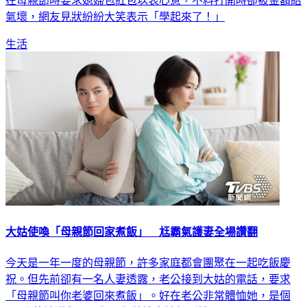
在母親節時要求媳婦包紅包以表心意，不料打開時卻被金額給
氣壞，網友見狀紛紛大笑表示「學起來了！」
生活
大姑使喚「母親節回家煮飯」 尪霸氣護妻全場讚翻
今天是一年一度的母親節，許多家庭都會團聚在一起吃飯慶
祝。但先前卻有一名人妻透露，老公接到大姑的電話，要求
「母親節叫你老婆回來煮飯」。好在老公非常體恤她，是個