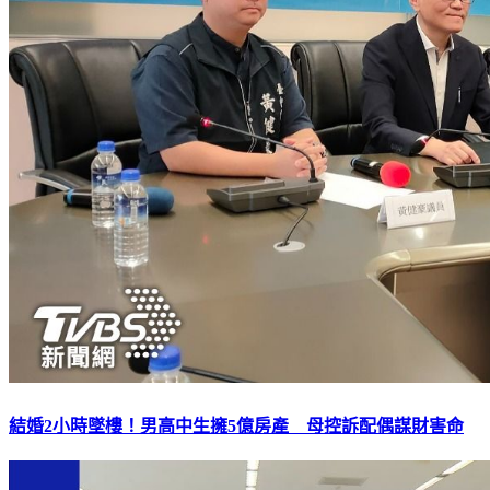
結婚2小時墜樓！男高中生擁5億房產 母控訴配偶謀財害命